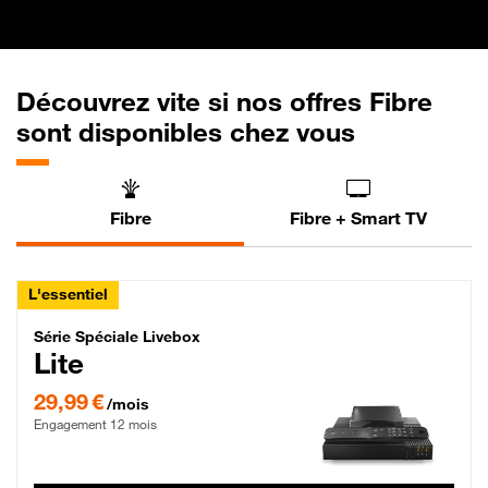
Découvrez vite si nos offres Fibre
sont disponibles chez vous
Fibre
Fibre + Smart TV
L'essentiel
Série Spéciale Livebox Lite Fibre
Série Spéciale Livebox
Lite
29,99 € par mois , Engagement 12 mois
29,99 €
/mois
Engagement 12 mois