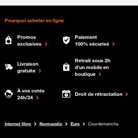
Pourquoi acheter en ligne
Promos
Paiement
exclusives
100% sécurisé
Retrait sous 2h
Livraison
d'un mobile en
gratuite
boutique
À vos cotés
Droit de rétractation
24h/24
Boutique Orange
Internet fibre
Normandie
Eure
Courdemanche