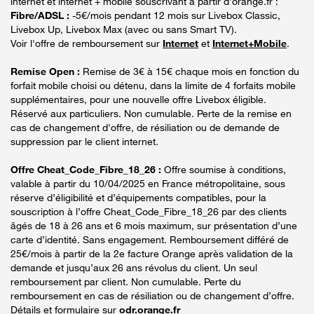
internet et internet + mobile souscrivant à partir d’orange.fr :
Fibre/ADSL :
-5€/mois pendant 12 mois sur Livebox Classic,
Livebox Up, Livebox Max (avec ou sans Smart TV).
Voir l'offre de remboursement sur
Internet
et
Internet+Mobile
.
Remise Open :
Remise de 3€ à 15€ chaque mois en fonction du
forfait mobile choisi ou détenu, dans la limite de 4 forfaits mobile
supplémentaires, pour une nouvelle offre Livebox éligible.
Réservé aux particuliers. Non cumulable. Perte de la remise en
cas de changement d'offre, de résiliation ou de demande de
suppression par le client internet.
Offre Cheat_Code_Fibre_18_26 :
Offre soumise à conditions,
valable à partir du 10/04/2025 en France métropolitaine, sous
réserve d’éligibilité et d’équipements compatibles, pour la
souscription à l’offre Cheat_Code_Fibre_18_26 par des clients
âgés de 18 à 26 ans et 6 mois maximum, sur présentation d’une
carte d’identité. Sans engagement. Remboursement différé de
25€/mois à partir de la 2e facture Orange après validation de la
demande et jusqu’aux 26 ans révolus du client. Un seul
remboursement par client. Non cumulable. Perte du
remboursement en cas de résiliation ou de changement d’offre.
Détails et formulaire sur
odr.orange.fr