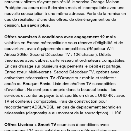
nouveaux clients n’ayant pas résilié le service Orange Maison
Protégée au cours des 6 derniers mois et incompatible avec une
nouvelle souscription à une même adresse. Perte de la remise en
cas de résiliation d’une des offres, de déménagement ou de
cession.
En savoir plus
.
Offres soumises à conditions avec engagement 12 mois
valables en France métropolitaine sous réserve d’éligibilité et de
couverture, avec équipements compatibles. (Répéteur Wifi,
Airbox 20Go, Second Décodeur TV : 10€ chacun). Débits
théoriques avec câbles, carte réseau et ordinateurs compatibles.
En cas d’usage sur plusieurs équipements le débit est partagé.
Enregistreur Multi-écrans, Second Décodeur TV, options avec
activations nécessaires. TV d’Orange sur mobile et tablette :
accès au Bouquet Basic. Liste des chaînes TV susceptibles
d’évolution. Ne sont pas compris dans le bouquet basic : les
services et contenus payants et sportifs en direct. UHD 4K : avec
TV et contenus compatibles. Frais de construction pour
raccordement ADSL/VDSL, en cas de déplacement technicien
nécessaire (diagnostiqué au moment de la souscription) : 119€.
Offres Livebox + Smart TV
soumises à conditions avec
engagement 24 mois valables en France métropolitaine sous