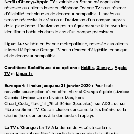
Netflix/Disney+/Apple TV :
valable en France métropolitaine,
réservée aux clients internet téléphone Orange TV sous réserve
d’éligibilité technique et de décodeur compatible. L'accès au
service nécessite la création et l'activation d'un compte auprès
de la plateforme. L’activation pourra également se faire avec les
identifiants habituels dans le cas d’un compte préexistant.
Ligue 1+ :
valable en France métropolitaine, réservée aux clients
internet téléphone Orange TV sous réserve d’éligibilité technique
et de décodeur compatible.
Conditions Spécifiques des options :
Netflix
,
Disney+
,
Apple
TV
et
Ligue 1+
Eurosport 1 inclus jusqu’au 31 janvier 2029 :
Pour toute
nouvelle souscription d’une offre Internet Orange éligible (Livebox
Classic, Livebox Up ou Livebox Max, hors
Cheat_Code_Fibre_18_26 et Séries Spéciales), sur ADSL ou sur
Fibre ou Smart TV. Cette inclusion concerne le flux linéaire de la
chaine (hors contenus à la demande et replay).
La TV d'Orange :
La TV à la demande Accès à certains
programmes (hors films) à partir du lendemain de la diffusion