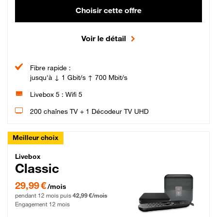
Choisir cette offre
Voir le détail
Fibre rapide :
jusqu'à ↓ 1 Gbit/s ↑ 700 Mbit/s
Livebox 5 : Wifi 5
200 chaînes TV + 1 Décodeur TV UHD
Meilleur choix
Livebox Classic Fibre
Livebox
Classic
29,99 € par mois pendant 12 mois puis 42,99 € par mois, Engagement 12 moi
29,99 €
/mois
pendant 12 mois puis
42,99 €/mois
Engagement 12 mois