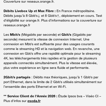
Couverture sur reseaux.orange.fr.
Débits Livebox Up et Max Fibre :
En France métropolitaine.
Débits jusqu’à 8 Gbit/s↓ et 8 Gbit/s↑, déploiement en cours. Test
d’éligibilité sur orange.fr. Plus d’informations sur la couverture sur
reseaux.orange.fr
Les
Mbit/s
(Mégabits par seconde) et
Gbit/s
(Gigabits par
seconde) mesurent la vitesse de connexion Internet. Une
connexion en Mbt/s est suffisante pour des usages courants
comme le streaming HD et la navigation web. En revanche, une
connexion en Gbt/s offre une rapidité optimale pour le streaming
4K, les téléchargements très rapides et la gestion de plusieurs
appareils connectés simultanément. Plus la vitesse est élevée,
plus votre expérience en ligne sera fluide et performante.
2Gbit/s partagés
: Débits max théoriques, jusqu’à 1 Gbit/s par
port Ethernet, dans la limite de 2 Gbit/s utilisés simultanément sur
l’ensemble des ports Ethernet et en Wi-Fi.
** Service Client de l'Année 2026 :
Étude Ipsos bva – Viséo CI –
Plus d'infos sur
escda.fr