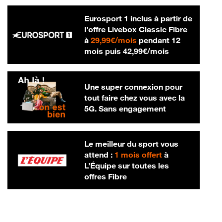
Eurosport 1 inclus à partir de
l’offre Livebox Classic Fibre
29,99 € par mois
à
29,99€/mois
pendant 12
42,99 € par m
mois puis
42,99€/mois
Une super connexion pour
tout faire chez vous avec la
5G. Sans engagement
Le meilleur du sport vous
attend :
1 mois offert
à
L’Équipe sur toutes les
offres Fibre