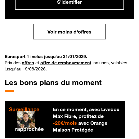
S'identifier
Voir moins d'offres
Eurosport 1 inclus jusqu'au 31/01/2029.
Prix des
offres
et
offre de remboursement
incluses, valables
jusqu’au 19/08/2026.
Les bons plans du moment
En ce moment, avec Livebox
Max Fibre, profitez de
20 € par mois
-
20€/mois
avec Orange
Maison Protégée