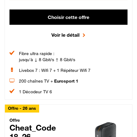
Choisir cette offre
Voir le détail
Fibre ultra rapide :
jusqu'à ↓ 8 Gbit/s ↑ 8 Gbit/s
Livebox 7 : Wifi 7 + 1 Répéteur Wifi 7
200 chaînes TV +
Eurosport 1
1 Décodeur TV 6
Offre - 26 ans
Cheat_Code Fibre_18_26
Offre
Cheat_Code
18_26