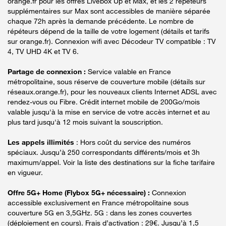
orange.fr pour les offres Livebox Up et Max, et les 2 répéteurs
supplémentaires sur Max sont accessibles de manière séparée
chaque 72h après la demande précédente. Le nombre de
répéteurs dépend de la taille de votre logement (détails et tarifs
sur orange.fr). Connexion wifi avec Décodeur TV compatible : TV
4, TV UHD 4K et TV 6.
Partage de connexion :
Service valable en France
métropolitaine, sous réserve de couverture mobile (détails sur
réseaux.orange.fr), pour les nouveaux clients Internet ADSL avec
rendez-vous ou Fibre. Crédit internet mobile de 200Go/mois
valable jusqu'à la mise en service de votre accès internet et au
plus tard jusqu'à 12 mois suivant la souscription.
Les appels illimités
: Hors coût du service des numéros
spéciaux. Jusqu’à 250 correspondants différents/mois et 3h
maximum/appel. Voir la liste des destinations sur la fiche tarifaire
en vigueur.
Offre 5G+ Home (Flybox 5G+ nécessaire) :
Connexion
accessible exclusivement en France métropolitaine sous
couverture 5G en 3,5GHz. 5G : dans les zones couvertes
(déploiement en cours). Frais d’activation : 29€. Jusqu’à 1,5