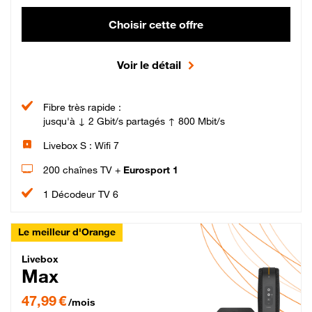
Choisir cette offre
Voir le détail
Fibre très rapide :
jusqu'à ↓ 2 Gbit/s partagés ↑ 800 Mbit/s
Livebox S : Wifi 7
200 chaînes TV +
Eurosport 1
1 Décodeur TV 6
Le meilleur d'Orange
Livebox Max Fibre
Livebox
Max
47,99 € par mois pendant 12 mois puis 57,99 € par mois, Engagement 12 moi
47,99 €
/mois