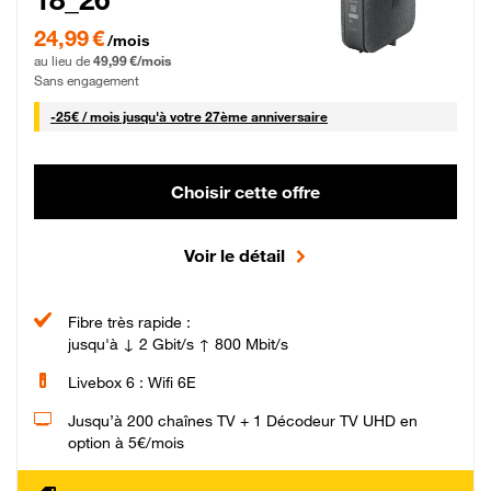
24,99 € par mois pendant 0 mois puis 49,99 € par mois, Sans engagement
24,99 €
/mois
au lieu de
49,99 €/mois
Sans engagement
25 € par mois
-
25€ / mois
jusqu'à votre 27ème anniversaire
Choisir cette offre
Voir le détail
Fibre très rapide :
jusqu'à ↓ 2 Gbit/s ↑ 800 Mbit/s
Livebox 6 : Wifi 6E
Jusqu’à 200 chaînes TV + 1 Décodeur TV UHD en
option à 5€/mois