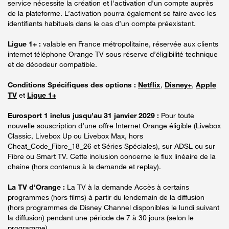
service nécessite la création et l'activation d'un compte auprès
de la plateforme. L’activation pourra également se faire avec les
identifiants habituels dans le cas d’un compte préexistant.
Ligue 1+ :
valable en France métropolitaine, réservée aux clients
internet téléphone Orange TV sous réserve d’éligibilité technique
et de décodeur compatible.
Conditions Spécifiques des options :
Netflix
,
Disney+
,
Apple
TV
et
Ligue 1+
Eurosport 1 inclus jusqu’au 31 janvier 2029 :
Pour toute
nouvelle souscription d’une offre Internet Orange éligible (Livebox
Classic, Livebox Up ou Livebox Max, hors
Cheat_Code_Fibre_18_26 et Séries Spéciales), sur ADSL ou sur
Fibre ou Smart TV. Cette inclusion concerne le flux linéaire de la
chaine (hors contenus à la demande et replay).
La TV d'Orange :
La TV à la demande Accès à certains
programmes (hors films) à partir du lendemain de la diffusion
(hors programmes de Disney Channel disponibles le lundi suivant
la diffusion) pendant une période de 7 à 30 jours (selon le
programme).