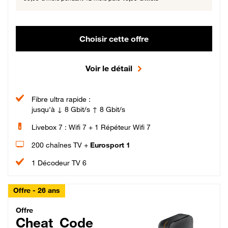
Choisir cette offre
Voir le détail
Fibre ultra rapide :
jusqu'à ↓ 8 Gbit/s ↑ 8 Gbit/s
Livebox 7 : Wifi 7 + 1 Répéteur Wifi 7
200 chaînes TV +
Eurosport 1
1 Décodeur TV 6
Offre - 26 ans
Cheat_Code Fibre_18_26
Offre
Cheat_Code