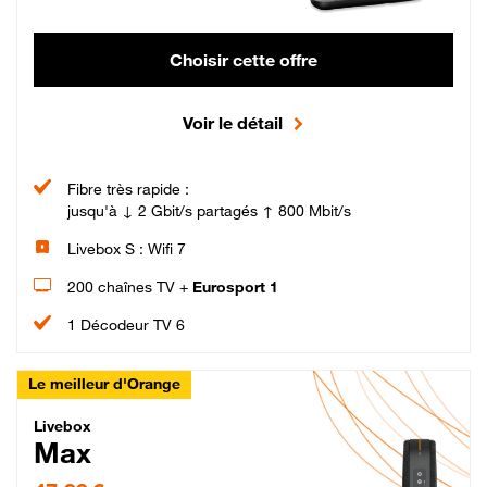
Choisir cette offre
Voir le détail
Fibre très rapide :
jusqu'à ↓ 2 Gbit/s partagés ↑ 800 Mbit/s
Livebox S : Wifi 7
200 chaînes TV +
Eurosport 1
1 Décodeur TV 6
Le meilleur d'Orange
Livebox Max Fibre
Livebox
Max
47,99 € par mois pendant 12 mois puis 57,99 € par mois, Engagement 12 moi