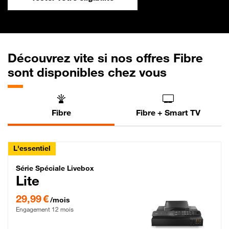
Découvrez vite si nos offres Fibre
sont disponibles chez vous
Fibre
Fibre + Smart TV
L'essentiel
Série Spéciale Livebox Lite Fibre
Série Spéciale Livebox
Lite
29,99 € par mois , Engagement 12 mois
29,99 €
/mois
Engagement 12 mois