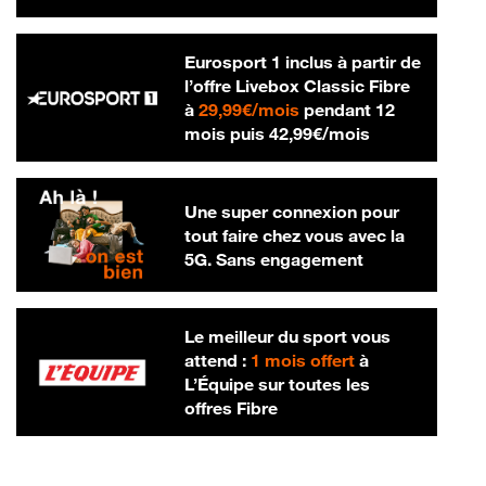
Eurosport 1 inclus à partir de
l’offre Livebox Classic Fibre
29,99 € par mois
à
29,99€/mois
pendant 12
42,99 € par m
mois puis
42,99€/mois
Une super connexion pour
tout faire chez vous avec la
5G. Sans engagement
Le meilleur du sport vous
attend :
1 mois offert
à
L’Équipe sur toutes les
offres Fibre