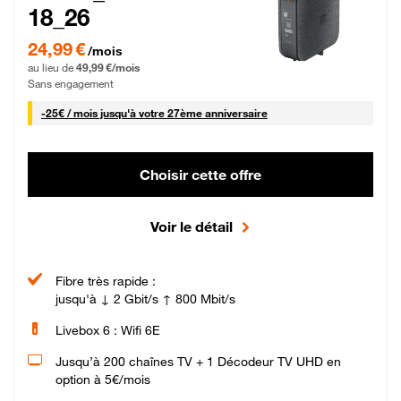
18_26
24,99 € par mois pendant 0 mois puis 49,99 € par mois, Sans engagement
24,99 €
/mois
au lieu de
49,99 €/mois
Sans engagement
25 € par mois
-
25€ / mois
jusqu'à votre 27ème anniversaire
Choisir cette offre
Voir le détail
Fibre très rapide :
jusqu'à ↓ 2 Gbit/s ↑ 800 Mbit/s
Livebox 6 : Wifi 6E
Jusqu’à 200 chaînes TV + 1 Décodeur TV UHD en
option à 5€/mois