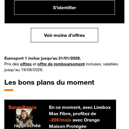
S'identifier
Voir moins d'offres
Eurosport 1 inclus jusqu'au 31/01/2029.
Prix des
offres
et
offre de remboursement
incluses, valables
jusqu’au 19/08/2026.
Les bons plans du moment
En ce moment, avec Livebox
Max Fibre, profitez de
20 € par mois
-
20€/mois
avec Orange
Maison Protégée