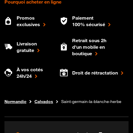
Pourquoi acheter en ligne
Promos
Paiement
exclusives
100% sécurisé
Retrait sous 2h
Livraison
d'un mobile en
gratuite
boutique
À vos cotés
Droit de rétractation
24h/24
Internet fibre
Boutique Orange
Normandie
Calvados
Saint-germain-la-blanche-herbe