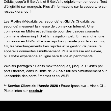
Débits jusqu’à 8 Gbit/s↓ et 8 Gbit/s↑, déploiement en cours. Test
d’éligibilité sur orange.fr. Plus d’informations sur la couverture sur
reseaux.orange.fr
Les
Mbit/s
(Mégabits par seconde) et
Gbit/s
(Gigabits par
seconde) mesurent la vitesse de connexion Internet. Une
connexion en Mbt/s est suffisante pour des usages courants
comme le streaming HD et la navigation web. En revanche, une
connexion en Gbt/s offre une rapidité optimale pour le streaming
4K, les téléchargements très rapides et la gestion de plusieurs
appareils connectés simultanément. Plus la vitesse est élevée,
plus votre expérience en ligne sera fluide et performante.
2Gbit/s partagés
: Débits max théoriques, jusqu’à 1 Gbit/s par
port Ethernet, dans la limite de 2 Gbit/s utilisés simultanément sur
l’ensemble des ports Ethernet et en Wi-Fi.
** Service Client de l'Année 2026 :
Étude Ipsos bva – Viséo CI –
Plus d'infos sur
escda.fr