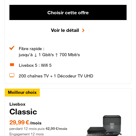
Choisir cette offre
Voir le détail
Fibre rapide :
jusqu'à ↓ 1 Gbit/s ↑ 700 Mbit/s
Livebox 5 : Wifi 5
200 chaînes TV + 1 Décodeur TV UHD
Meilleur choix
Livebox Classic Fibre
Livebox
Classic
29,99 € par mois pendant 12 mois puis 42,99 € par mois, Engagement 12 moi
29,99 €
/mois
pendant 12 mois puis
42,99 €/mois
Engagement 12 mois