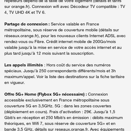
répéteurs dépend de la taille de votre logement (détails et tarifs
sur orange.fr). Connexion wifi avec Décodeur TV compatible : TV
4, TV UHD 4K et TV 6.
Partage de connexion :
Service valable en France
métropolitaine, sous réserve de couverture mobile (détails sur
réseaux.orange.fr), pour les nouveaux clients Internet ADSL avec
rendez-vous ou Fibre. Crédit internet mobile de 200Go/mois
valable jusqu'à la mise en service de votre accès internet et au
plus tard jusqu'à 12 mois suivant la souscription.
Les appels illimités
: Hors coût du service des numéros
spéciaux. Jusqu’à 250 correspondants différents/mois et 3h
maximum/appel. Voir la liste des destinations sur la fiche tarifaire
en vigueur.
Offre 5G+ Home (Flybox 5G+ nécessaire) :
Connexion
accessible exclusivement en France métropolitaine sous
couverture 5G en 3,5GHz. 5G : dans les zones couvertes
(déploiement en cours). Frais d’activation : 29€. Jusqu’à 1,5
Gbit/s en réception et 250 Mbit/s en émission : débits maximum
théoriques, en Wifi 7, sous réserve de couverture 5G+ et en
bande 3,5 GHz, détails sur reseaux.orange.fr. Avec équipements