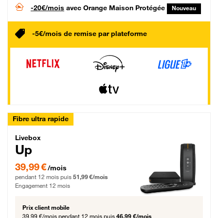
-20€/mois
avec Orange Maison Protégée
Nouveau
-5€/mois de remise par plateforme
Fibre ultra rapide
Livebox Up Fibre
Livebox
Up
39,99 € par mois pendant 12 mois puis 51,99 € par mois, Engagement 12 moi
39,99 €
/mois
pendant 12 mois puis
51,99 €/mois
Engagement 12 mois
Prix client mobile
39,99 €/mois
pendant 12 mois puis
46,99 €/mois