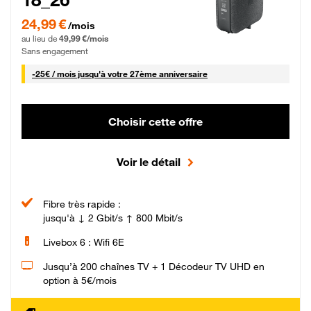
24,99 € par mois pendant 0 mois puis 49,99 € par mois, Sans engagement
24,99 €
/mois
au lieu de
49,99 €/mois
Sans engagement
25 € par mois
-
25€ / mois
jusqu'à votre 27ème anniversaire
Choisir cette offre
Voir le détail
Fibre très rapide :
jusqu'à ↓ 2 Gbit/s ↑ 800 Mbit/s
Livebox 6 : Wifi 6E
Jusqu’à 200 chaînes TV + 1 Décodeur TV UHD en
option à 5€/mois