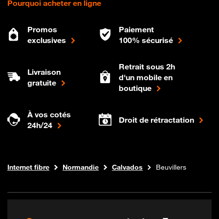
Pourquoi acheter en ligne
Promos
Paiement
exclusives
100% sécurisé
Retrait sous 2h
Livraison
d'un mobile en
gratuite
boutique
À vos cotés
Droit de rétractation
24h/24
Boutique Orange
Internet fibre
Normandie
Calvados
Beuvillers