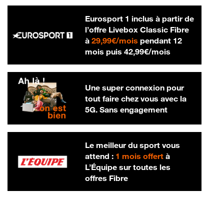
Eurosport 1 inclus à partir de
l’offre Livebox Classic Fibre
29,99 € par mois
à
29,99€/mois
pendant 12
42,99 € par m
mois puis
42,99€/mois
Une super connexion pour
tout faire chez vous avec la
5G. Sans engagement
Le meilleur du sport vous
attend :
1 mois offert
à
L’Équipe sur toutes les
offres Fibre