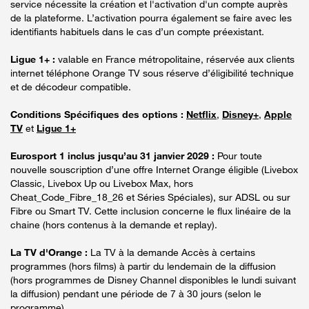
service nécessite la création et l'activation d'un compte auprès
de la plateforme. L’activation pourra également se faire avec les
identifiants habituels dans le cas d’un compte préexistant.
Ligue 1+ :
valable en France métropolitaine, réservée aux clients
internet téléphone Orange TV sous réserve d’éligibilité technique
et de décodeur compatible.
Conditions Spécifiques des options :
Netflix
,
Disney+
,
Apple
TV
et
Ligue 1+
Eurosport 1 inclus jusqu’au 31 janvier 2029 :
Pour toute
nouvelle souscription d’une offre Internet Orange éligible (Livebox
Classic, Livebox Up ou Livebox Max, hors
Cheat_Code_Fibre_18_26 et Séries Spéciales), sur ADSL ou sur
Fibre ou Smart TV. Cette inclusion concerne le flux linéaire de la
chaine (hors contenus à la demande et replay).
La TV d'Orange :
La TV à la demande Accès à certains
programmes (hors films) à partir du lendemain de la diffusion
(hors programmes de Disney Channel disponibles le lundi suivant
la diffusion) pendant une période de 7 à 30 jours (selon le
programme).