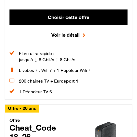
Choisir cette offre
Voir le détail
Fibre ultra rapide :
jusqu'à ↓ 8 Gbit/s ↑ 8 Gbit/s
Livebox 7 : Wifi 7 + 1 Répéteur Wifi 7
200 chaînes TV +
Eurosport 1
1 Décodeur TV 6
Offre - 26 ans
Cheat_Code Fibre_18_26
Offre
Cheat_Code
18_26