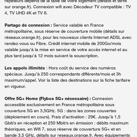
répéteurs dépend de la taille de votre logement (détails et tarifs
sur orange.fr). Connexion wifi avec Décodeur TV compatible : TV
4, TV UHD 4K et TV 6.
Partage de connexion :
Service valable en France
métropolitaine, sous réserve de couverture mobile (détails sur
réseaux.orange.fr), pour les nouveaux clients Internet ADSL avec
rendez-vous ou Fibre. Crédit internet mobile de 200Go/mois
valable jusqu'à la mise en service de votre accès internet et au
plus tard jusqu'à 12 mois suivant la souscription.
Les appels illimités
: Hors coût du service des numéros
spéciaux. Jusqu’à 250 correspondants différents/mois et 3h
maximum/appel. Voir la liste des destinations sur la fiche tarifaire
en vigueur.
Offre 5G+ Home (Flybox 5G+ nécessaire) :
Connexion
accessible exclusivement en France métropolitaine sous
couverture 5G en 3,5GHz. 5G : dans les zones couvertes
(déploiement en cours). Frais d’activation : 29€. Jusqu’à 1,5
Gbit/s en réception et 250 Mbit/s en émission : débits maximum
théoriques, en Wifi 7, sous réserve de couverture 5G+ et en
bande 3,5 GHz, détails sur reseaux.orange.fr. Avec équipements