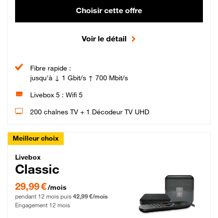
Choisir cette offre
Voir le détail
Fibre rapide :
jusqu'à ↓ 1 Gbit/s ↑ 700 Mbit/s
Livebox 5 : Wifi 5
200 chaînes TV + 1 Décodeur TV UHD
Meilleur choix
Livebox Classic Fibre
Livebox
Classic
29,99 € par mois pendant 12 mois puis 42,99 € par mois, Engagement 12 moi
29,99 €
/mois
pendant 12 mois puis
42,99 €/mois
Engagement 12 mois