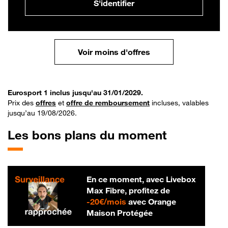
S'identifier
Voir moins d'offres
Eurosport 1 inclus jusqu'au 31/01/2029.
Prix des
offres
et
offre de remboursement
incluses, valables
jusqu’au 19/08/2026.
Les bons plans du moment
En ce moment, avec Livebox
Max Fibre, profitez de
20 € par mois
-
20€/mois
avec Orange
Maison Protégée