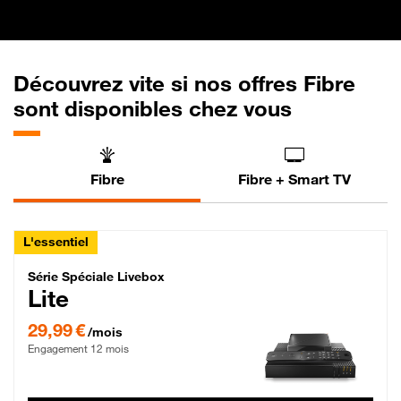
Découvrez vite si nos offres Fibre
sont disponibles chez vous
Fibre
Fibre + Smart TV
L'essentiel
Série Spéciale Livebox Lite Fibre
Série Spéciale Livebox
Lite
29,99 € par mois , Engagement 12 mois
29,99 €
/mois
Engagement 12 mois