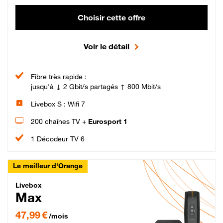
Choisir cette offre
Voir le détail
Fibre très rapide :
jusqu'à ↓ 2 Gbit/s partagés ↑ 800 Mbit/s
Livebox S : Wifi 7
200 chaînes TV +
Eurosport 1
1 Décodeur TV 6
Le meilleur d'Orange
Livebox Max Fibre
Livebox
Max
47,99 € par mois pendant 12 mois puis 57,99 € par mois, Engagement 12 moi
47,99 €
/mois