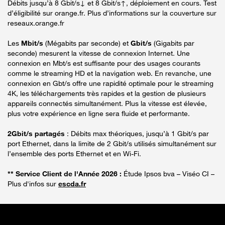
Débits jusqu’à 8 Gbit/s↓ et 8 Gbit/s↑, déploiement en cours. Test
d’éligibilité sur orange.fr. Plus d’informations sur la couverture sur
reseaux.orange.fr
Les
Mbit/s
(Mégabits par seconde) et
Gbit/s
(Gigabits par
seconde) mesurent la vitesse de connexion Internet. Une
connexion en Mbt/s est suffisante pour des usages courants
comme le streaming HD et la navigation web. En revanche, une
connexion en Gbt/s offre une rapidité optimale pour le streaming
4K, les téléchargements très rapides et la gestion de plusieurs
appareils connectés simultanément. Plus la vitesse est élevée,
plus votre expérience en ligne sera fluide et performante.
2Gbit/s partagés
: Débits max théoriques, jusqu’à 1 Gbit/s par
port Ethernet, dans la limite de 2 Gbit/s utilisés simultanément sur
l’ensemble des ports Ethernet et en Wi-Fi.
** Service Client de l'Année 2026 :
Étude Ipsos bva – Viséo CI –
Plus d'infos sur
escda.fr