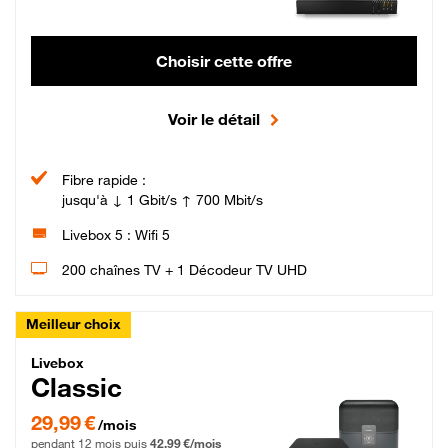
Choisir cette offre
Voir le détail
Fibre rapide :
jusqu'à ↓ 1 Gbit/s ↑ 700 Mbit/s
Livebox 5 : Wifi 5
200 chaînes TV + 1 Décodeur TV UHD
Meilleur choix
Livebox Classic Fibre
Livebox
Classic
29,99 € par mois pendant 12 mois puis 42,99 € par mois, Engagement 12 moi
29,99 €
/mois
pendant 12 mois puis
42,99 €/mois