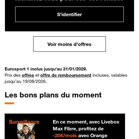
S'identifier
Voir moins d'offres
Eurosport 1 inclus jusqu'au 31/01/2029.
Prix des
offres
et
offre de remboursement
incluses, valables
jusqu’au 19/08/2026.
Les bons plans du moment
En ce moment, avec Livebox
Max Fibre, profitez de
20 € par mois
-
20€/mois
avec Orange