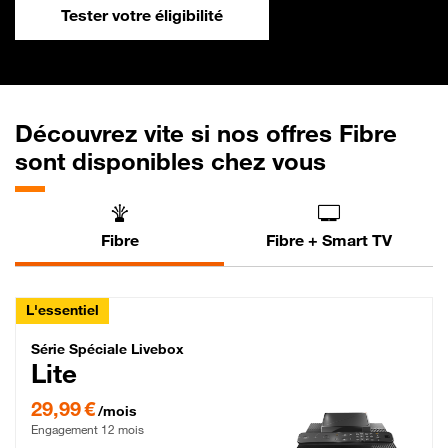
Tester votre éligibilité
Découvrez vite si nos offres Fibre
sont disponibles chez vous
Fibre
Fibre + Smart TV
L'essentiel
Série Spéciale Livebox Lite Fibre
Série Spéciale Livebox
Lite
29,99 € par mois , Engagement 12 mois
29,99 €
/mois
Engagement 12 mois