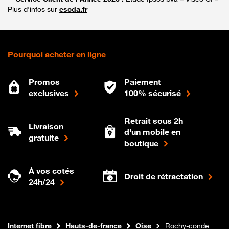
Plus d'infos sur
escda.fr
Pourquoi acheter en ligne
Promos
Paiement
exclusives
100% sécurisé
Retrait sous 2h
Livraison
d'un mobile en
gratuite
boutique
À vos cotés
Droit de rétractation
24h/24
Boutique Orange
Internet fibre
Hauts-de-france
Oise
Rochy-conde