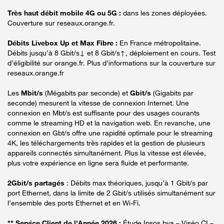
Très haut débit mobile 4G ou 5G :
dans les zones déployées.
Couverture sur reseaux.orange.fr.
Débits Livebox Up et Max Fibre :
En France métropolitaine.
Débits jusqu’à 8 Gbit/s↓ et 8 Gbit/s↑, déploiement en cours. Test
d’éligibilité sur orange.fr. Plus d’informations sur la couverture sur
reseaux.orange.fr
Les
Mbit/s
(Mégabits par seconde) et
Gbit/s
(Gigabits par
seconde) mesurent la vitesse de connexion Internet. Une
connexion en Mbt/s est suffisante pour des usages courants
comme le streaming HD et la navigation web. En revanche, une
connexion en Gbt/s offre une rapidité optimale pour le streaming
4K, les téléchargements très rapides et la gestion de plusieurs
appareils connectés simultanément. Plus la vitesse est élevée,
plus votre expérience en ligne sera fluide et performante.
2Gbit/s partagés
: Débits max théoriques, jusqu’à 1 Gbit/s par
port Ethernet, dans la limite de 2 Gbit/s utilisés simultanément sur
l’ensemble des ports Ethernet et en Wi-Fi.
** Service Client de l'Année 2026 :
Étude Ipsos bva – Viséo CI –