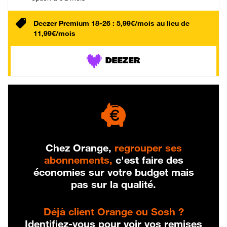
Deezer Premium 18-26 : 5,99€/mois au lieu de
11,99€/mois
Chez Orange,
regrouper ses
abonnements,
c'est faire des
économies sur votre budget mais
pas sur la qualité.
Déjà client Orange ou Sosh ?
Identifiez-vous pour voir vos remises