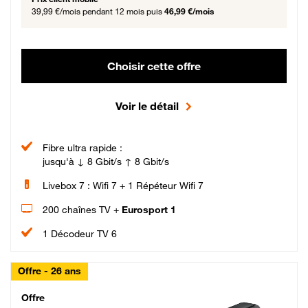
39,99 €/mois
pendant 12 mois puis
46,99 €/mois
Choisir cette offre
Voir le détail
Fibre ultra rapide :
jusqu'à ↓ 8 Gbit/s ↑ 8 Gbit/s
Livebox 7 : Wifi 7 + 1 Répéteur Wifi 7
200 chaînes TV +
Eurosport 1
1 Décodeur TV 6
Offre - 26 ans
Cheat_Code Fibre_18_26
Offre