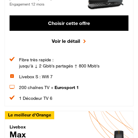
Engagement 12 mois
Choisir cette offre
Voir le détail
Fibre très rapide :
jusqu'à ↓ 2 Gbit/s partagés ↑ 800 Mbit/s
Livebox S : Wifi 7
200 chaînes TV +
Eurosport 1
1 Décodeur TV 6
Le meilleur d'Orange
Livebox Max Fibre
Livebox
Max