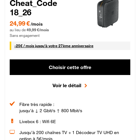
Cheat_Code
18_26
24,99 € par mois pendant 0 mois puis 49,99 € par mois, Sans engagement
24,99 €
/mois
au lieu de
49,99 €/mois
Sans engagement
25 € par mois
-
25€ / mois
jusqu'à votre 27ème anniversaire
Choisir cette offre
Voir le détail
Fibre très rapide :
jusqu'à ↓ 2 Gbit/s ↑ 800 Mbit/s
Livebox 6 : Wifi 6E
Jusqu’à 200 chaînes TV + 1 Décodeur TV UHD en
option à 5€/mois