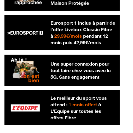
Maison Protégée
Eurosport 1 inclus à partir de
l’offre Livebox Classic Fibre
29,99 € par mois
à
29,99€/mois
pendant 12
42,99 € par m
mois puis
42,99€/mois
Une super connexion pour
tout faire chez vous avec la
5G. Sans engagement
Le meilleur du sport vous
attend :
1 mois offert
à
L’Équipe sur toutes les
offres Fibre