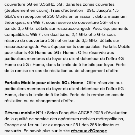
couverture 5G en 3,5GHz. 5G : dans les zones couvertes
(déploiement en cours). Frais d’activation : 29€. Jusqu’à 1,5
Gbit/s en réception et 250 Mbit/s en émission : débits maximum
théoriques, en Wifi 7, sous réserve de couverture 5G+ et en
bande 3,5 GHz, détails sur reseaux.orange.fr. Avec équipements
compatibles. Wifi 7 : en dual band, 2,4 GHz et 5 GHz sous
réserve de couverture 5G+ et en bande 3,5 GHz, détails sur
reseaux.orange.fr. Avec équipements compatibles. Forfaits Mobile
pour clients 4G Home ou 5G+ Home : Offre réservée aux
particuliers membres du foyer du client détenteur de l'offre 4G
Home ou 5G+ Home, dans la limite de 5 forfaits par foyer. Perte
de la remise en cas de résiliation ou de changement d’offre.
Forfaits Mobile pour clients 5G+ Home
: Offre réservée aux
particuliers membres du foyer du client détenteur de l'offre 5G+
Home, dans la limite de 5 forfaits. Perte de la remise en cas de
résiliation ou de changement d’offre.
Réseau mobile N°1 :
Selon l’enquête ARCEP 2025 d’évaluation
de la qualité de service des opérateurs mobiles métropolitains,
Orange est 1er ou 1er ex æquo sur 251 des 258 indicateurs
mesurés. En savoir plus sur le site
réseaux d'Orange