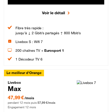
Voir le détail
Fibre très rapide :
jusqu'à ↓ 2 Gbit/s partagés ↑ 800 Mbit/s
Livebox S : Wifi 7
200 chaînes TV +
Eurosport 1
1 Décodeur TV 6
Le meilleur d'Orange
Livebox Max Fibre
Livebox
Max
47,99 € par mois pendant 12 mois puis 57,99 € par mois, Engagement 12 moi
47,99 €
/mois
pendant 12 mois puis
57,99 €/mois
Engagement 12 mois