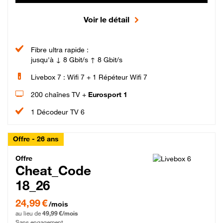
Voir le détail
Fibre ultra rapide :
jusqu'à ↓ 8 Gbit/s ↑ 8 Gbit/s
Livebox 7 : Wifi 7 + 1 Répéteur Wifi 7
200 chaînes TV +
Eurosport 1
1 Décodeur TV 6
Offre - 26 ans
Cheat_Code Fibre_18_26
Offre
Cheat_Code
18_26
24,99 € par mois pendant 0 mois puis 49,99 € par mois, Sans engagement
24,99 €
/mois
au lieu de
49,99 €/mois
Sans engagement