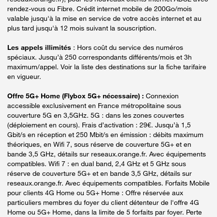
rendez-vous ou Fibre. Crédit internet mobile de 200Go/mois
valable jusqu'à la mise en service de votre accès internet et au
plus tard jusqu'à 12 mois suivant la souscription.
Les appels illimités
: Hors coût du service des numéros
spéciaux. Jusqu’à 250 correspondants différents/mois et 3h
maximum/appel. Voir la liste des destinations sur la fiche tarifaire
en vigueur.
Offre 5G+ Home (Flybox 5G+ nécessaire) :
Connexion
accessible exclusivement en France métropolitaine sous
couverture 5G en 3,5GHz. 5G : dans les zones couvertes
(déploiement en cours). Frais d’activation : 29€. Jusqu’à 1,5
Gbit/s en réception et 250 Mbit/s en émission : débits maximum
théoriques, en Wifi 7, sous réserve de couverture 5G+ et en
bande 3,5 GHz, détails sur reseaux.orange.fr. Avec équipements
compatibles. Wifi 7 : en dual band, 2,4 GHz et 5 GHz sous
réserve de couverture 5G+ et en bande 3,5 GHz, détails sur
reseaux.orange.fr. Avec équipements compatibles. Forfaits Mobile
pour clients 4G Home ou 5G+ Home : Offre réservée aux
particuliers membres du foyer du client détenteur de l'offre 4G
Home ou 5G+ Home, dans la limite de 5 forfaits par foyer. Perte