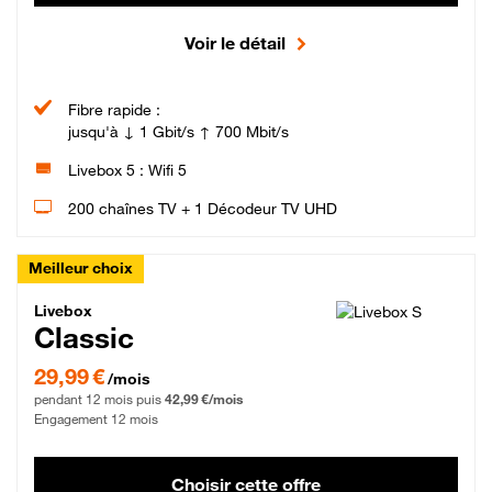
Voir le détail
Fibre rapide :
jusqu'à ↓ 1 Gbit/s ↑ 700 Mbit/s
Livebox 5 : Wifi 5
200 chaînes TV + 1 Décodeur TV UHD
Meilleur choix
Livebox Classic Fibre
Livebox
Classic
29,99 € par mois pendant 12 mois puis 42,99 € par mois, Engagement 12 moi
29,99 €
/mois
pendant 12 mois puis
42,99 €/mois
Engagement 12 mois
Choisir cette offre