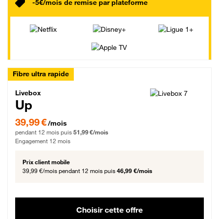
-5€/mois de remise par plateforme
Fibre ultra rapide
Livebox Up Fibre
Livebox
Up
39,99 € par mois pendant 12 mois puis 51,99 € par mois, Engagement 12 moi
39,99 €
/mois
pendant 12 mois puis
51,99 €/mois
Engagement 12 mois
Prix client mobile
39,99 €/mois
pendant 12 mois puis
46,99 €/mois
Choisir cette offre