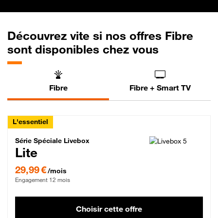
Découvrez vite si nos offres Fibre
sont disponibles chez vous
Fibre
Fibre + Smart TV
L'essentiel
Série Spéciale Livebox Lite Fibre
Série Spéciale Livebox
Lite
29,99 € par mois , Engagement 12 mois
29,99 €
/mois
Engagement 12 mois
Choisir cette offre