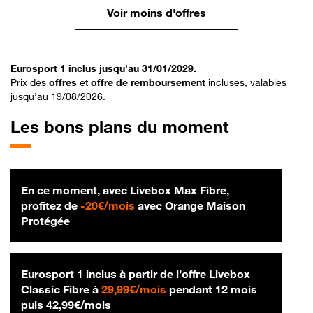
Voir moins d'offres
Eurosport 1 inclus jusqu'au 31/01/2029.
Prix des
offres
et
offre de remboursement
incluses, valables
jusqu’au 19/08/2026.
Les bons plans du moment
En ce moment, avec Livebox Max Fibre,
20 € par mois
profitez de
-
20€/mois
avec Orange Maison
Protégée
Eurosport 1 inclus à partir de l’offre Livebox
29,99 € par mois
Classic Fibre à
29,99€/mois
pendant 12 mois
42,99 € par mois
puis
42,99€/mois