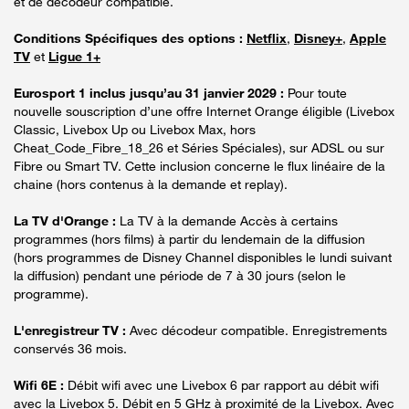
et de décodeur compatible.
Conditions Spécifiques des options :
Netflix
,
Disney+
,
Apple
TV
et
Ligue 1+
Eurosport 1 inclus jusqu’au 31 janvier 2029 :
Pour toute
nouvelle souscription d’une offre Internet Orange éligible (Livebox
Classic, Livebox Up ou Livebox Max, hors
Cheat_Code_Fibre_18_26 et Séries Spéciales), sur ADSL ou sur
Fibre ou Smart TV. Cette inclusion concerne le flux linéaire de la
chaine (hors contenus à la demande et replay).
La TV d'Orange :
La TV à la demande Accès à certains
programmes (hors films) à partir du lendemain de la diffusion
(hors programmes de Disney Channel disponibles le lundi suivant
la diffusion) pendant une période de 7 à 30 jours (selon le
programme).
L'enregistreur TV :
Avec décodeur compatible. Enregistrements
conservés 36 mois.
Wifi 6E :
Débit wifi avec une Livebox 6 par rapport au débit wifi
avec la Livebox 5. Débit en 5 GHz à proximité de la Livebox. Avec