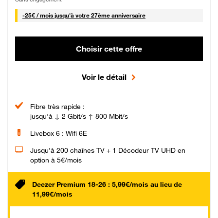
25 € par mois
-
25€ / mois
jusqu'à votre 27ème anniversaire
Choisir cette offre
Voir le détail
Fibre très rapide :
jusqu'à ↓ 2 Gbit/s ↑ 800 Mbit/s
Livebox 6 : Wifi 6E
Jusqu’à 200 chaînes TV + 1 Décodeur TV UHD en
option à 5€/mois
Deezer Premium 18-26 : 5,99€/mois au lieu de
11,99€/mois