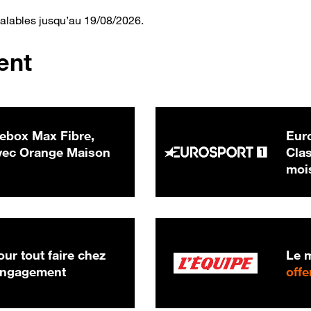
valables jusqu’au 19/08/2026.
ent
ebox Max Fibre,
Euro
 € par mois
ec Orange Maison
Clas
moi
ur tout faire chez
Le m
 engagement
offe