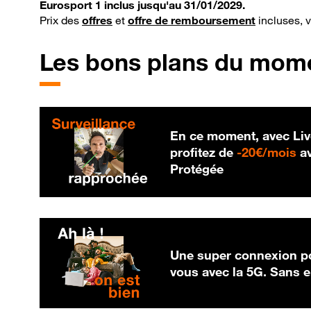
Eurosport 1 inclus jusqu'au 31/01/2029.
Prix des
offres
et
offre de remboursement
incluses, 
Les bons plans du mom
En ce moment, avec Liv
20
profitez de
-
20€/mois
av
Protégée
Une super connexion po
vous avec la 5G. Sans