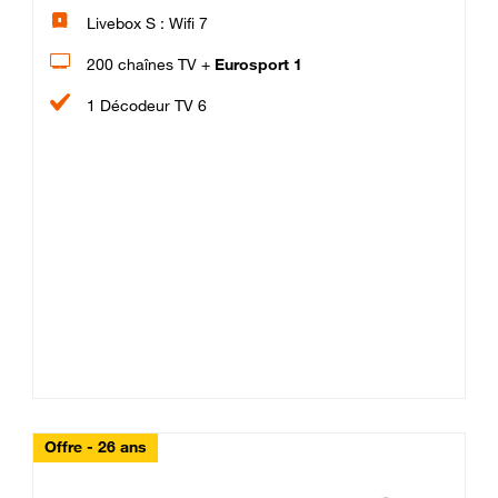
Livebox S : Wifi 7
200 chaînes TV +
Eurosport 1
1 Décodeur TV 6
Offre - 26 ans