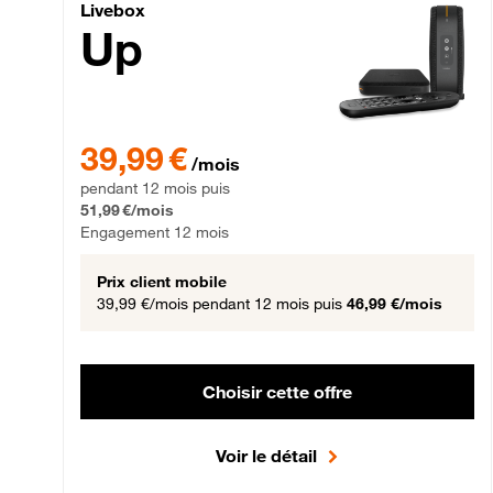
Livebox Up Fibre
Livebox
Up
39,99 € par mois pendant 12 mois puis 51,99 € par mois,
39,99 €
/mois
pendant 12 mois puis
51,99 €/mois
Engagement 12 mois
Prix client mobile
39,99 €/mois
pendant 12 mois puis
46,99 €/mois
Choisir cette offre
Voir le détail