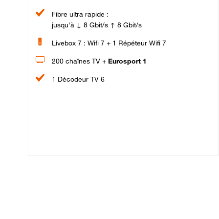
Fibre ultra rapide :
jusqu'à ↓ 8 Gbit/s ↑ 8 Gbit/s
Livebox 7 : Wifi 7 + 1 Répéteur Wifi 7
200 chaînes TV +
Eurosport 1
1 Décodeur TV 6