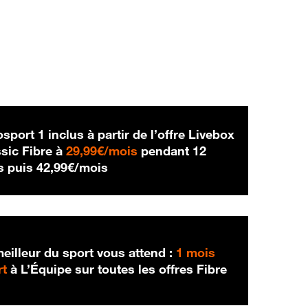
sport 1 inclus à partir de l’offre Livebox
29,99 € par mois
sic Fibre à
29,99€/mois
pendant 12
42,99 € par mois
s puis
42,99€/mois
eilleur du sport vous attend :
1 mois
rt
à L’Équipe sur toutes les offres Fibre