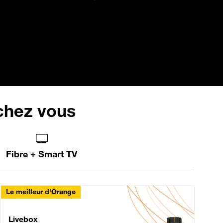
 chez vous
Fibre + Smart TV
Le meilleur d'Orange
Livebox Max Fibre
Livebox