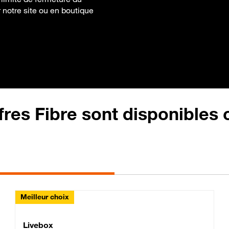
ur notre site ou en boutique
fres Fibre sont disponibles
Meilleur choix
Lite Fibre
Livebox Classic Fibre
Livebox