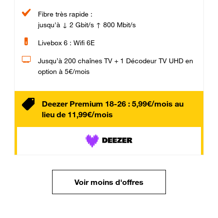
Fibre très rapide :
jusqu'à ↓ 2 Gbit/s ↑ 800 Mbit/s
Livebox 6 : Wifi 6E
Jusqu’à 200 chaînes TV + 1 Décodeur TV UHD en
option à 5€/mois
Deezer Premium 18-26 : 5,99€/mois au
lieu de 11,99€/mois
Voir moins d'offres