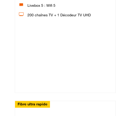
Livebox 5 : Wifi 5
200 chaînes TV + 1 Décodeur TV UHD
Fibre ultra rapide