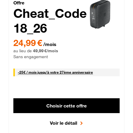
Cheat_Code Fibre_18_26
Offre
Cheat_Code
18_26
 Engagement 12 mois
24,99 € par mois pendant 0 mois puis 49,99 € par mois, Sans 
24,99 €
/mois
au lieu de
49,99 €/mois
Sans engagement
25 € par mois
-
25€ / mois
jusqu'à votre 27ème anniversaire
Choisir cette offre
Voir le détail