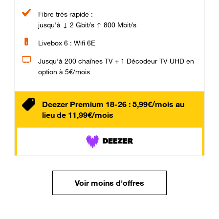
Fibre très rapide :
jusqu'à ↓ 2 Gbit/s ↑ 800 Mbit/s
Livebox 6 : Wifi 6E
Jusqu’à 200 chaînes TV + 1 Décodeur TV UHD en
option à 5€/mois
Deezer Premium 18-26 : 5,99€/mois au
lieu de 11,99€/mois
Voir moins d'offres