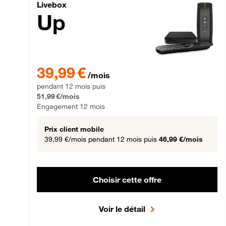
Livebox Up Fibre
Livebox
Up
39,99 € par mois pendant 12 mois puis 51,99 € par mois,
39,99 €
/mois
pendant 12 mois puis
51,99 €/mois
Engagement 12 mois
Prix client mobile
39,99 €/mois
pendant 12 mois puis
46,99 €/mois
Choisir cette offre
Voir le détail