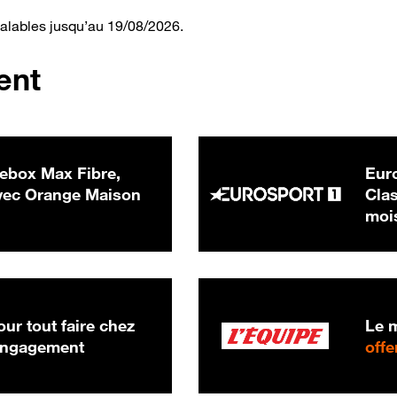
valables jusqu’au 19/08/2026.
ent
ebox Max Fibre,
Euro
 € par mois
ec Orange Maison
Clas
moi
ur tout faire chez
Le m
 engagement
offe