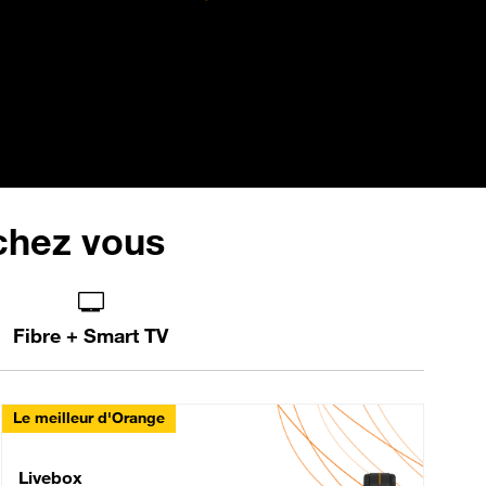
 chez vous
Fibre + Smart TV
Le meilleur d'Orange
Livebox Max Fibre
Livebox