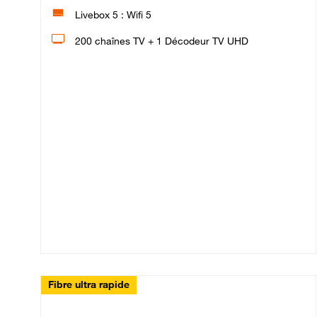
Livebox 5 : Wifi 5
200 chaînes TV + 1 Décodeur TV UHD
Fibre ultra rapide