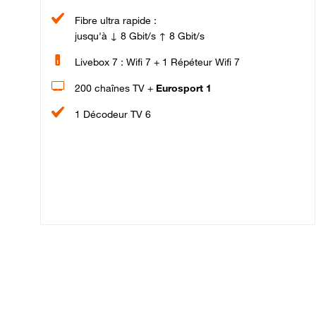
Fibre ultra rapide :
jusqu'à ↓ 8 Gbit/s ↑ 8 Gbit/s
Livebox 7 : Wifi 7 + 1 Répéteur Wifi 7
200 chaînes TV +
Eurosport 1
1 Décodeur TV 6