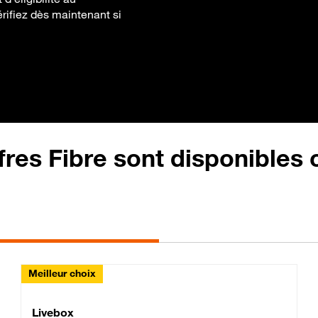
rifiez dès maintenant si
fres Fibre sont disponibles
Meilleur choix
Lite Fibre
Livebox Classic Fibre
Livebox