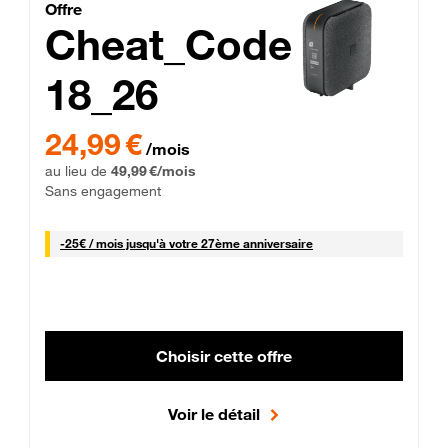
Cheat_Code Fibre_18_26
Offre
Cheat_Code
18_26
 Engagement 12 mois
24,99 € par mois pendant 0 mois puis 49,99 € par mois, Sans 
24,99 €
/mois
au lieu de
49,99 €/mois
Sans engagement
25 € par mois
-
25€ / mois
jusqu'à votre 27ème anniversaire
Choisir cette offre
Voir le détail