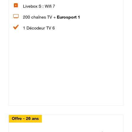
Livebox S : Wifi 7
200 chaînes TV +
Eurosport 1
1 Décodeur TV 6
Offre - 26 ans