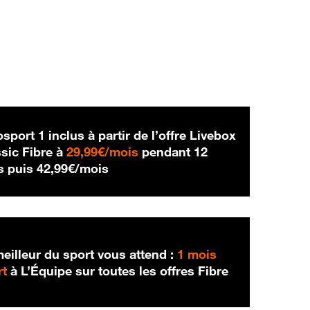
sport 1 inclus à partir de l’offre Livebox
29,99 € par mois
sic Fibre à
29,99€/mois
pendant 12
42,99 € par mois
s puis
42,99€/mois
eilleur du sport vous attend :
1 mois
rt
à L’Équipe sur toutes les offres Fibre