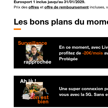
Eurosport 1 inclus jusqu'au 31/01/2029.
Prix des
offres
et
offre de remboursement
incluses, 
Les bons plans du mom
En ce moment, avec Liv
20
profitez de
-
20€/mois
av
Protégée
Une super connexion po
vous avec la 5G. Sans