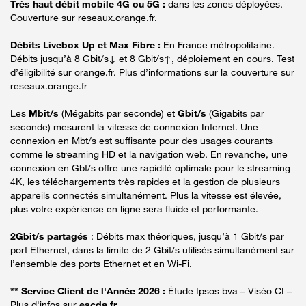
Très haut débit mobile 4G ou 5G :
dans les zones déployées.
Couverture sur reseaux.orange.fr.
Débits Livebox Up et Max Fibre :
En France métropolitaine.
Débits jusqu’à 8 Gbit/s↓ et 8 Gbit/s↑, déploiement en cours. Test
d’éligibilité sur orange.fr. Plus d’informations sur la couverture sur
reseaux.orange.fr
Les
Mbit/s
(Mégabits par seconde) et
Gbit/s
(Gigabits par
seconde) mesurent la vitesse de connexion Internet. Une
connexion en Mbt/s est suffisante pour des usages courants
comme le streaming HD et la navigation web. En revanche, une
connexion en Gbt/s offre une rapidité optimale pour le streaming
4K, les téléchargements très rapides et la gestion de plusieurs
appareils connectés simultanément. Plus la vitesse est élevée,
plus votre expérience en ligne sera fluide et performante.
2Gbit/s partagés
: Débits max théoriques, jusqu’à 1 Gbit/s par
port Ethernet, dans la limite de 2 Gbit/s utilisés simultanément sur
l’ensemble des ports Ethernet et en Wi-Fi.
** Service Client de l'Année 2026 :
Étude Ipsos bva – Viséo CI –
Plus d'infos sur
escda.fr