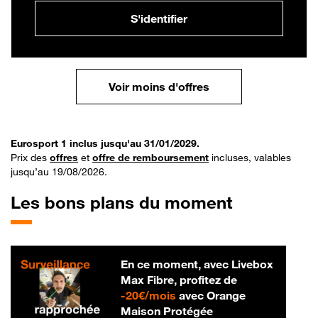
S'identifier
Voir moins d'offres
Eurosport 1 inclus jusqu'au 31/01/2029.
Prix des
offres
et
offre de remboursement
incluses, valables
jusqu’au 19/08/2026.
Les bons plans du moment
En ce moment, avec Livebox
Max Fibre, profitez de
20 € par mois
-
20€/mois
avec Orange
Maison Protégée