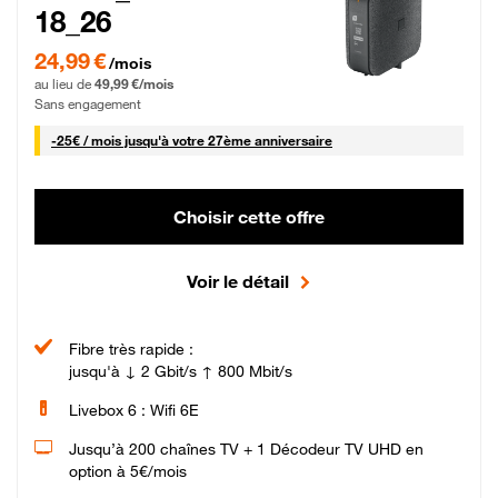
18_26
24,99 € par mois pendant 0 mois puis 49,99 € par mois, Sans engagement
24,99 €
/mois
au lieu de
49,99 €/mois
Sans engagement
25 € par mois
-
25€ / mois
jusqu'à votre 27ème anniversaire
Choisir cette offre
Voir le détail
Fibre très rapide :
jusqu'à ↓ 2 Gbit/s ↑ 800 Mbit/s
Livebox 6 : Wifi 6E
Jusqu’à 200 chaînes TV + 1 Décodeur TV UHD en
option à 5€/mois