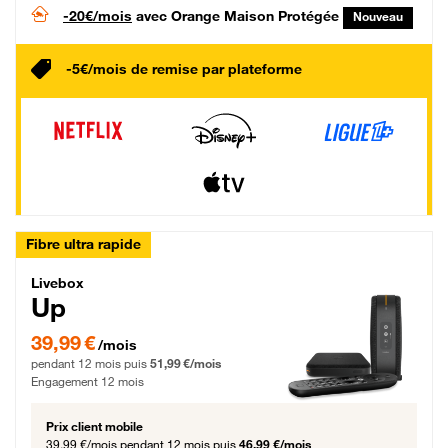
-20€/mois
avec Orange Maison Protégée
Nouveau
-5€/mois de remise par plateforme
Fibre ultra rapide
Livebox Up Fibre
Livebox
Up
39,99 € par mois pendant 12 mois puis 51,99 € par mois, Engagement 12 moi
39,99 €
/mois
pendant 12 mois puis
51,99 €/mois
Engagement 12 mois
Prix client mobile
39,99 €/mois
pendant 12 mois puis
46,99 €/mois