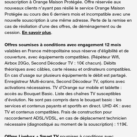
souscription à Orange Maison Protégée. Offre réservée aux
nouveaux clients n’ayant pas résilié le service Orange Maison
Protégée au cours des 6 derniers mois et incompatible avec une
nouvelle souscription à une même adresse. Perte de la remise en
cas de résiliation d’une des offres, de déménagement ou de
cession.
En savoir plus
.
Offres soumises à conditions avec engagement 12 mois
valables en France métropolitaine sous réserve d’éligibilité et de
couverture, avec équipements compatibles. (Répéteur Wifi,
Airbox 20Go, Second Décodeur TV : 10€ chacun). Débits
théoriques avec câbles, carte réseau et ordinateurs compatibles.
En cas d’usage sur plusieurs équipements le débit est partagé.
Enregistreur Multi-écrans, Second Décodeur TV, options avec
activations nécessaires. TV d’Orange sur mobile et tablette :
accès au Bouquet Basic. Liste des chaînes TV susceptibles
d’évolution. Ne sont pas compris dans le bouquet basic : les
services et contenus payants et sportifs en direct. UHD 4K : avec
TV et contenus compatibles. Frais de construction pour
raccordement ADSL/VDSL, en cas de déplacement technicien
nécessaire (diagnostiqué au moment de la souscription) : 119€.
Offres Livebox + Smart TV
soumises à conditions avec