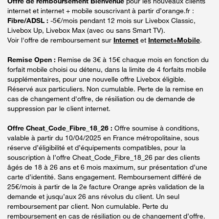
Offre de remboursement Bienvenue
pour les nouveaux clients
internet et internet + mobile souscrivant à partir d’orange.fr :
Fibre/ADSL :
-5€/mois pendant 12 mois sur Livebox Classic,
Livebox Up, Livebox Max (avec ou sans Smart TV).
Voir l'offre de remboursement sur
Internet
et
Internet+Mobile
.
Remise Open :
Remise de 3€ à 15€ chaque mois en fonction du
forfait mobile choisi ou détenu, dans la limite de 4 forfaits mobile
supplémentaires, pour une nouvelle offre Livebox éligible.
Réservé aux particuliers. Non cumulable. Perte de la remise en
cas de changement d'offre, de résiliation ou de demande de
suppression par le client internet.
Offre Cheat_Code_Fibre_18_26 :
Offre soumise à conditions,
valable à partir du 10/04/2025 en France métropolitaine, sous
réserve d’éligibilité et d’équipements compatibles, pour la
souscription à l’offre Cheat_Code_Fibre_18_26 par des clients
âgés de 18 à 26 ans et 6 mois maximum, sur présentation d’une
carte d’identité. Sans engagement. Remboursement différé de
25€/mois à partir de la 2e facture Orange après validation de la
demande et jusqu’aux 26 ans révolus du client. Un seul
remboursement par client. Non cumulable. Perte du
remboursement en cas de résiliation ou de changement d’offre.