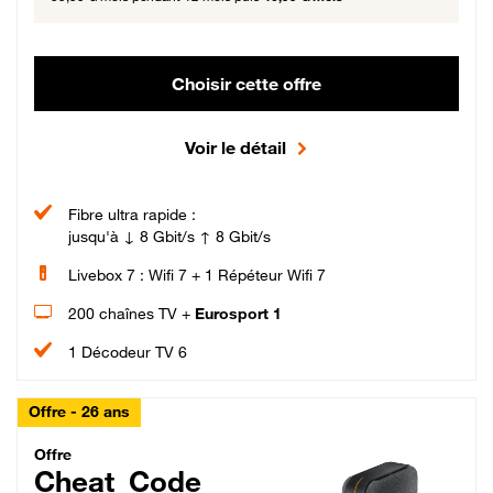
Choisir cette offre
Voir le détail
Fibre ultra rapide :
jusqu'à ↓ 8 Gbit/s ↑ 8 Gbit/s
Livebox 7 : Wifi 7 + 1 Répéteur Wifi 7
200 chaînes TV +
Eurosport 1
1 Décodeur TV 6
Offre - 26 ans
Cheat_Code Fibre_18_26
Offre
Cheat_Code