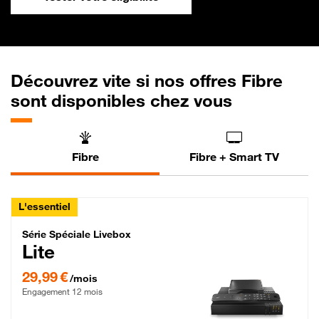
Découvrez vite si nos offres Fibre
sont disponibles chez vous
Fibre
Fibre + Smart TV
L'essentiel
Série Spéciale Livebox Lite Fibre
Série Spéciale Livebox
Lite
29,99 € par mois , Engagement 12 mois
29,99 €
/mois
Engagement 12 mois