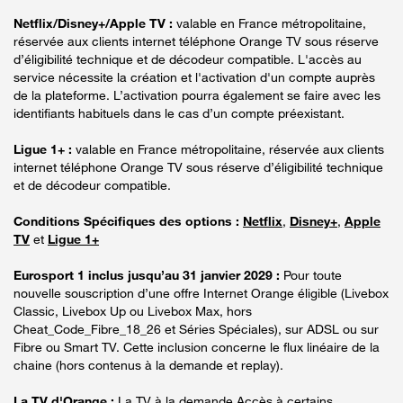
Netflix/Disney+/Apple TV :
valable en France métropolitaine,
réservée aux clients internet téléphone Orange TV sous réserve
d’éligibilité technique et de décodeur compatible. L'accès au
service nécessite la création et l'activation d'un compte auprès
de la plateforme. L’activation pourra également se faire avec les
identifiants habituels dans le cas d’un compte préexistant.
Ligue 1+ :
valable en France métropolitaine, réservée aux clients
internet téléphone Orange TV sous réserve d’éligibilité technique
et de décodeur compatible.
Conditions Spécifiques des options :
Netflix
,
Disney+
,
Apple
TV
et
Ligue 1+
Eurosport 1 inclus jusqu’au 31 janvier 2029 :
Pour toute
nouvelle souscription d’une offre Internet Orange éligible (Livebox
Classic, Livebox Up ou Livebox Max, hors
Cheat_Code_Fibre_18_26 et Séries Spéciales), sur ADSL ou sur
Fibre ou Smart TV. Cette inclusion concerne le flux linéaire de la
chaine (hors contenus à la demande et replay).
La TV d'Orange :
La TV à la demande Accès à certains