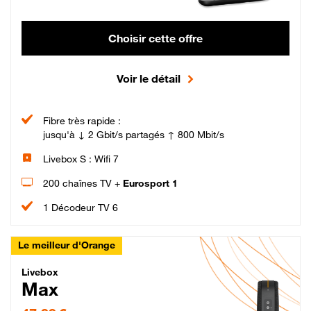
Choisir cette offre
Voir le détail
Fibre très rapide :
jusqu'à ↓ 2 Gbit/s partagés ↑ 800 Mbit/s
Livebox S : Wifi 7
200 chaînes TV +
Eurosport 1
1 Décodeur TV 6
Le meilleur d'Orange
Livebox Max Fibre
Livebox
Max
47,99 € par mois pendant 12 mois puis 57,99 € par mois, Engagement 12 moi