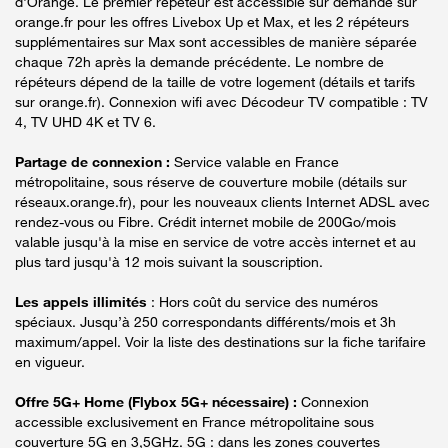
d'Orange. Le premier répéteur est accessible sur demande sur
orange.fr pour les offres Livebox Up et Max, et les 2 répéteurs
supplémentaires sur Max sont accessibles de manière séparée
chaque 72h après la demande précédente. Le nombre de
répéteurs dépend de la taille de votre logement (détails et tarifs
sur orange.fr). Connexion wifi avec Décodeur TV compatible : TV
4, TV UHD 4K et TV 6.
Partage de connexion :
Service valable en France
métropolitaine, sous réserve de couverture mobile (détails sur
réseaux.orange.fr), pour les nouveaux clients Internet ADSL avec
rendez-vous ou Fibre. Crédit internet mobile de 200Go/mois
valable jusqu'à la mise en service de votre accès internet et au
plus tard jusqu'à 12 mois suivant la souscription.
Les appels illimités
: Hors coût du service des numéros
spéciaux. Jusqu’à 250 correspondants différents/mois et 3h
maximum/appel. Voir la liste des destinations sur la fiche tarifaire
en vigueur.
Offre 5G+ Home (Flybox 5G+ nécessaire) :
Connexion
accessible exclusivement en France métropolitaine sous
couverture 5G en 3,5GHz. 5G : dans les zones couvertes