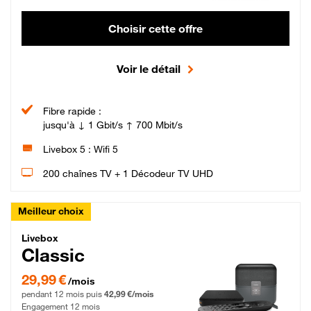
Choisir cette offre
Voir le détail
Fibre rapide :
jusqu'à ↓ 1 Gbit/s ↑ 700 Mbit/s
Livebox 5 : Wifi 5
200 chaînes TV + 1 Décodeur TV UHD
Meilleur choix
Livebox Classic Fibre
Livebox
Classic
29,99 € par mois pendant 12 mois puis 42,99 € par mois, Engagement 12 moi
29,99 €
/mois
pendant 12 mois puis
42,99 €/mois
Engagement 12 mois