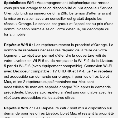
Spécialistes Wifi
: Accompagnement téléphonique sur rendez-
vous pris sur orange.fr selon disponibilité ou via appel au Service
Client du lundi au samedi de 8h à 20h. Le temps d’attente avant
la mise en relation avec un conseiller est gratuit depuis les
réseaux Orange. Le service est gratuit et l’appel est au prix d’une
communication normale selon l’offre détenue, ou décompté du
forfait mobile.
Répéteur Wifi 6
: Les répéteurs restent la propriété d’Orange. Le
nombre de répéteurs nécessaires dépend de la taille de votre
logement. Le répéteur permet d’étendre la couverture wifi de
votre Livebox en Wi-Fi 6 ou de remplacer le Wi-Fi 5 de la Livebox
5 par du Wi-Fi 6 (avec équipement compatible). Connexion Wi-Fi
avec Décodeur compatible : TV UHD 4K et TV 4. Le 1er répéteur
est accessible sur demande sur orange.fr pour les offres Up et
Max, et les 2 répéteurs supplémentaires sur Max sont
accessibles de manière séparée chaque 72h après la demande
précédente. L’accès aux répéteurs n’est pas cumulable avec les
répéteurs accessibles via les autres offres.
Répéteur Wifi 7
: Les Répéteurs Wifi 7 sont mis à disposition sur
demande pour les offres Livebox Up et Max et restent la propriété