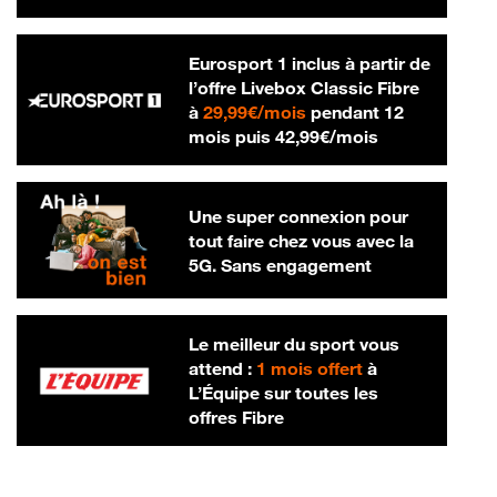
Eurosport 1 inclus à partir de
l’offre Livebox Classic Fibre
29,99 € par mois
à
29,99€/mois
pendant 12
42,99 € par m
mois puis
42,99€/mois
Une super connexion pour
tout faire chez vous avec la
5G. Sans engagement
Le meilleur du sport vous
attend :
1 mois offert
à
L’Équipe sur toutes les
offres Fibre