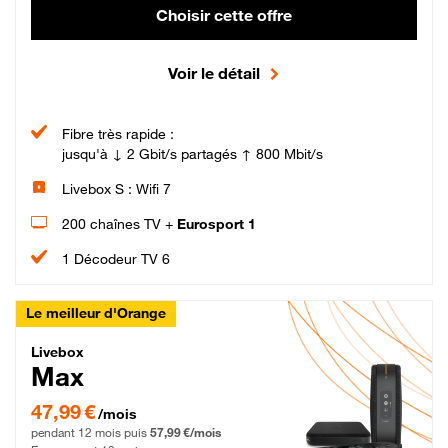
Choisir cette offre
Voir le détail
Fibre très rapide :
jusqu'à ↓ 2 Gbit/s partagés ↑ 800 Mbit/s
Livebox S : Wifi 7
200 chaînes TV +
Eurosport 1
1 Décodeur TV 6
Le meilleur d'Orange
Livebox Max Fibre
Livebox
Max
47,99 € par mois pendant 12 mois puis 57,99 € par mois, Engagement 12 moi
47,99 €
/mois
pendant 12 mois puis
57,99 €/mois