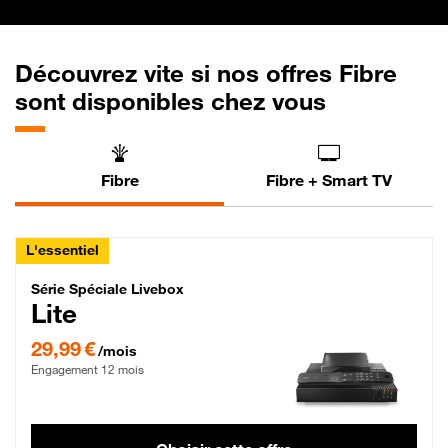
Découvrez vite si nos offres Fibre
sont disponibles chez vous
Fibre
Fibre + Smart TV
L'essentiel
Série Spéciale Livebox Lite Fibre
Série Spéciale Livebox
Lite
29,99 € par mois , Engagement 12 mois
29,99 €
/mois
Engagement 12 mois