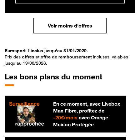
Voir moins d'offres
Eurosport 1 inclus jusqu'au 31/01/2029.
Prix des
offres
et
offre de remboursement
incluses, valables
jusqu’au 19/08/2026.
Les bons plans du moment
En ce moment, avec Livebox
Max Fibre, profitez de
20 € par mois
-
20€/mois
avec Orange
Maison Protégée