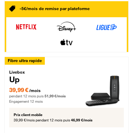
-5€/mois de remise par plateforme
Fibre ultra rapide
Livebox Up Fibre
Livebox
Up
39,99 € par mois pendant 12 mois puis 51,99 € par mois, Engagement 12 moi
39,99 €
/mois
pendant 12 mois puis
51,99 €/mois
Engagement 12 mois
Prix client mobile
39,99 €/mois
pendant 12 mois puis
46,99 €/mois