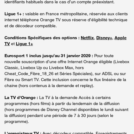
identifiants habituels dans le cas d’un compte préexistant.
Ligue 1+ :
valable en France métropolitaine, réservée aux clients
internet téléphone Orange TV sous réserve d’éligibilité technique
et de décodeur compatible.
Conditions Spécifiques des options :
Netflix
,
Disney+
,
Apple
TV
et
Ligue 1+
Eurosport 1 inclus jusqu’au 31 janvier 2029 :
Pour toute
nouvelle souscription d’une offre Internet Orange éligible (Livebox
Classic, Livebox Up ou Livebox Max, hors
Cheat_Code_Fibre_18_26 et Séries Spéciales), sur ADSL ou sur
Fibre ou Smart TV. Cette inclusion concerne le flux linéaire de la
chaine (hors contenus à la demande et replay).
La TV d'Orange :
La TV à la demande Accès à certains
programmes (hors films) à partir du lendemain de la diffusion
(hors programmes de Disney Channel disponibles le lundi suivant
la diffusion) pendant une période de 7 à 30 jours (selon le
programme).
L'enregistreur TV :
Avec décodeur compatible. Enregistrements