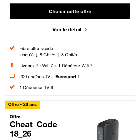
Choisir cette offre
Voir le détail
Fibre ultra rapide :
jusqu'à ↓ 8 Gbit/s ↑ 8 Gbit/s
Livebox 7 : Wifi 7 + 1 Répéteur Wifi 7
200 chaînes TV +
Eurosport 1
1 Décodeur TV 6
Offre - 26 ans
Cheat_Code Fibre_18_26
Offre
Cheat_Code
18_26