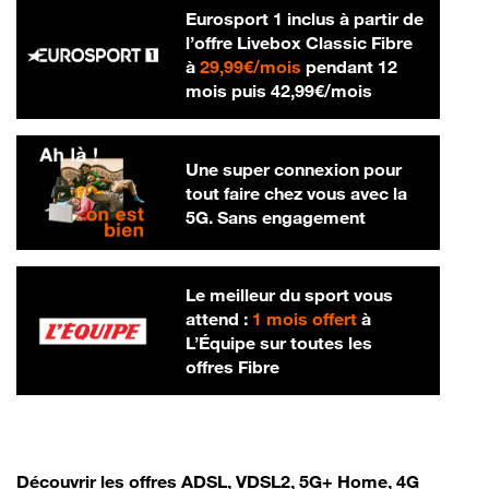
Eurosport 1 inclus à partir de
l’offre Livebox Classic Fibre
29,99 € par mois
à
29,99€/mois
pendant 12
42,99 € par m
mois puis
42,99€/mois
Une super connexion pour
tout faire chez vous avec la
5G. Sans engagement
Le meilleur du sport vous
attend :
1 mois offert
à
L’Équipe sur toutes les
offres Fibre
Découvrir les offres ADSL, VDSL2, 5G+ Home, 4G