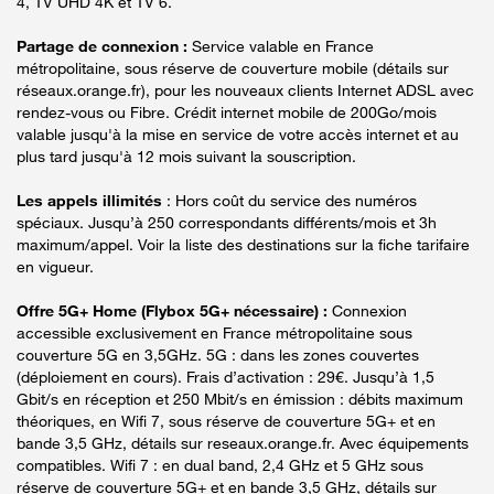
4, TV UHD 4K et TV 6.
Partage de connexion :
Service valable en France
métropolitaine, sous réserve de couverture mobile (détails sur
réseaux.orange.fr), pour les nouveaux clients Internet ADSL avec
rendez-vous ou Fibre. Crédit internet mobile de 200Go/mois
valable jusqu'à la mise en service de votre accès internet et au
plus tard jusqu'à 12 mois suivant la souscription.
Les appels illimités
: Hors coût du service des numéros
spéciaux. Jusqu’à 250 correspondants différents/mois et 3h
maximum/appel. Voir la liste des destinations sur la fiche tarifaire
en vigueur.
Offre 5G+ Home (Flybox 5G+ nécessaire) :
Connexion
accessible exclusivement en France métropolitaine sous
couverture 5G en 3,5GHz. 5G : dans les zones couvertes
(déploiement en cours). Frais d’activation : 29€. Jusqu’à 1,5
Gbit/s en réception et 250 Mbit/s en émission : débits maximum
théoriques, en Wifi 7, sous réserve de couverture 5G+ et en
bande 3,5 GHz, détails sur reseaux.orange.fr. Avec équipements
compatibles. Wifi 7 : en dual band, 2,4 GHz et 5 GHz sous
réserve de couverture 5G+ et en bande 3,5 GHz, détails sur