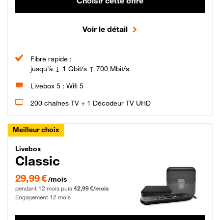
Choisir cette offre
Voir le détail
Fibre rapide :
jusqu'à ↓ 1 Gbit/s ↑ 700 Mbit/s
Livebox 5 : Wifi 5
200 chaînes TV + 1 Décodeur TV UHD
Meilleur choix
Livebox Classic Fibre
Livebox
Classic
29,99 € par mois pendant 12 mois puis 42,99 € par mois, Engagement 12 moi
29,99 €
/mois
pendant 12 mois puis
42,99 €/mois
Engagement 12 mois