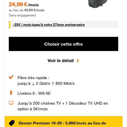
24,99 € par mois pendant 0 mois puis 49,99 € par mois, Sans engagement
24,99 €
/mois
au lieu de
49,99 €/mois
Sans engagement
25 € par mois
-
25€ / mois
jusqu'à votre 27ème anniversaire
Choisir cette offre
Voir le détail
Fibre très rapide :
jusqu'à ↓ 2 Gbit/s ↑ 800 Mbit/s
Livebox 6 : Wifi 6E
Jusqu’à 200 chaînes TV + 1 Décodeur TV UHD en
option à 5€/mois
Deezer Premium 18-26 : 5,99€/mois au lieu de