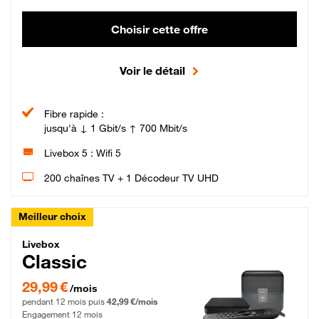
Choisir cette offre
Voir le détail
Fibre rapide :
jusqu'à ↓ 1 Gbit/s ↑ 700 Mbit/s
Livebox 5 : Wifi 5
200 chaînes TV + 1 Décodeur TV UHD
Meilleur choix
Livebox Classic Fibre
Livebox
Classic
29,99 € par mois pendant 12 mois puis 42,99 € par mois, Engagement 12 moi
29,99 €
/mois
pendant 12 mois puis
42,99 €/mois
Engagement 12 mois