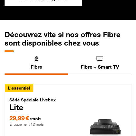
Découvrez vite si nos offres Fibre
sont disponibles chez vous
Fibre
Fibre + Smart TV
L'essentiel
Série Spéciale Livebox Lite Fibre
Série Spéciale Livebox
Lite
29,99 € par mois , Engagement 12 mois
29,99 €
/mois
Engagement 12 mois