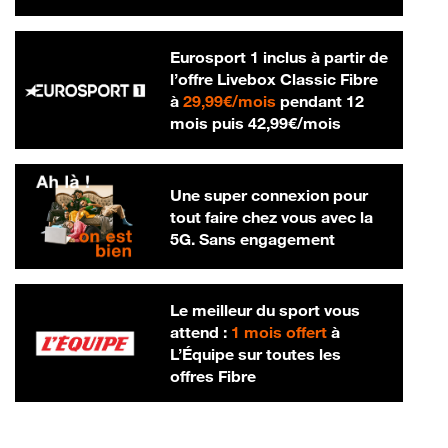
Eurosport 1 inclus à partir de
l’offre Livebox Classic Fibre
29,99 € par mois
à
29,99€/mois
pendant 12
42,99 € par m
mois puis
42,99€/mois
Une super connexion pour
tout faire chez vous avec la
5G. Sans engagement
Le meilleur du sport vous
attend :
1 mois offert
à
L’Équipe sur toutes les
offres Fibre