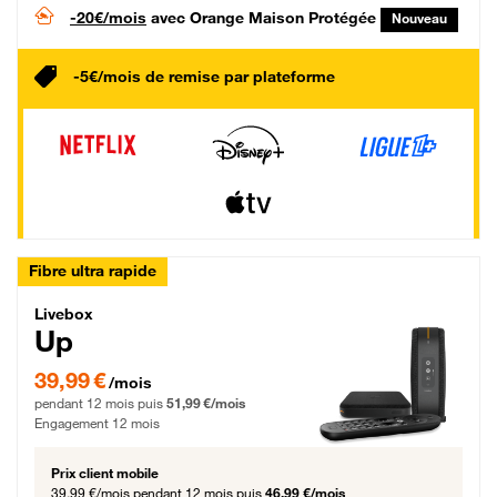
-20€/mois
avec Orange Maison Protégée
Nouveau
-5€/mois de remise par plateforme
Fibre ultra rapide
Livebox Up Fibre
Livebox
Up
39,99 € par mois pendant 12 mois puis 51,99 € par mois, Engagement 12 moi
39,99 €
/mois
pendant 12 mois puis
51,99 €/mois
Engagement 12 mois
Prix client mobile
39,99 €/mois
pendant 12 mois puis
46,99 €/mois