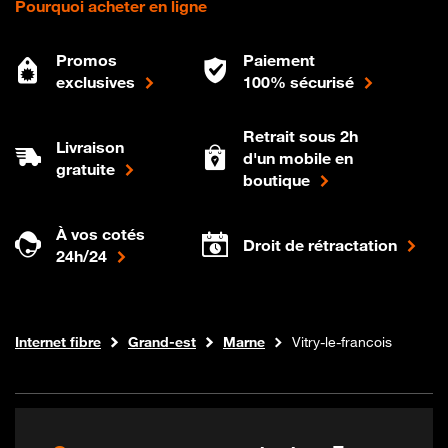
Pourquoi acheter en ligne
Promos
Paiement
exclusives
100% sécurisé
Retrait sous 2h
Livraison
d'un mobile en
gratuite
boutique
À vos cotés
Droit de rétractation
24h/24
Boutique Orange
Internet fibre
Grand-est
Marne
Vitry-le-francois