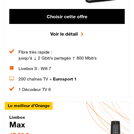
Choisir cette offre
Voir le détail
Fibre très rapide :
jusqu'à ↓ 2 Gbit/s partagés ↑ 800 Mbit/s
Livebox S : Wifi 7
200 chaînes TV +
Eurosport 1
1 Décodeur TV 6
Le meilleur d'Orange
Livebox Max Fibre
Livebox
Max
47,99 € par mois pendant 12 mois puis 57,99 € par mois, Engagement 12 moi