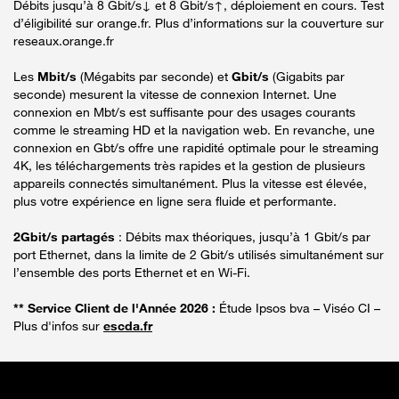
Débits jusqu’à 8 Gbit/s↓ et 8 Gbit/s↑, déploiement en cours. Test
d’éligibilité sur orange.fr. Plus d’informations sur la couverture sur
reseaux.orange.fr
Les
Mbit/s
(Mégabits par seconde) et
Gbit/s
(Gigabits par
seconde) mesurent la vitesse de connexion Internet. Une
connexion en Mbt/s est suffisante pour des usages courants
comme le streaming HD et la navigation web. En revanche, une
connexion en Gbt/s offre une rapidité optimale pour le streaming
4K, les téléchargements très rapides et la gestion de plusieurs
appareils connectés simultanément. Plus la vitesse est élevée,
plus votre expérience en ligne sera fluide et performante.
2Gbit/s partagés
: Débits max théoriques, jusqu’à 1 Gbit/s par
port Ethernet, dans la limite de 2 Gbit/s utilisés simultanément sur
l’ensemble des ports Ethernet et en Wi-Fi.
** Service Client de l'Année 2026 :
Étude Ipsos bva – Viséo CI –
Plus d'infos sur
escda.fr