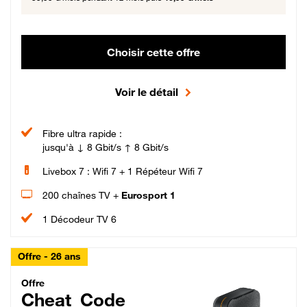
Choisir cette offre
Voir le détail
Fibre ultra rapide :
jusqu'à ↓ 8 Gbit/s ↑ 8 Gbit/s
Livebox 7 : Wifi 7 + 1 Répéteur Wifi 7
200 chaînes TV +
Eurosport 1
1 Décodeur TV 6
Offre - 26 ans
Cheat_Code Fibre_18_26
Offre
Cheat_Code