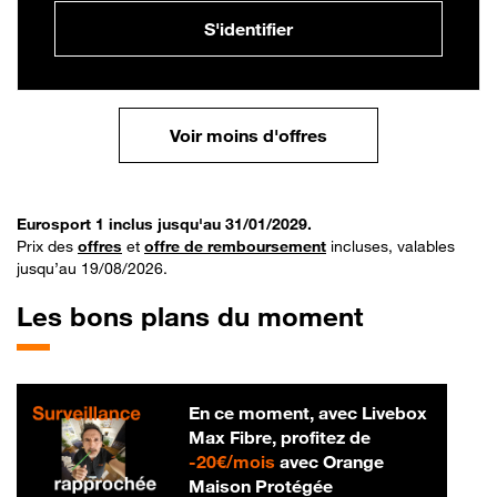
S'identifier
Voir moins d'offres
Eurosport 1 inclus jusqu'au 31/01/2029.
Prix des
offres
et
offre de remboursement
incluses, valables
jusqu’au 19/08/2026.
Les bons plans du moment
En ce moment, avec Livebox
Max Fibre, profitez de
20 € par mois
-
20€/mois
avec Orange
Maison Protégée