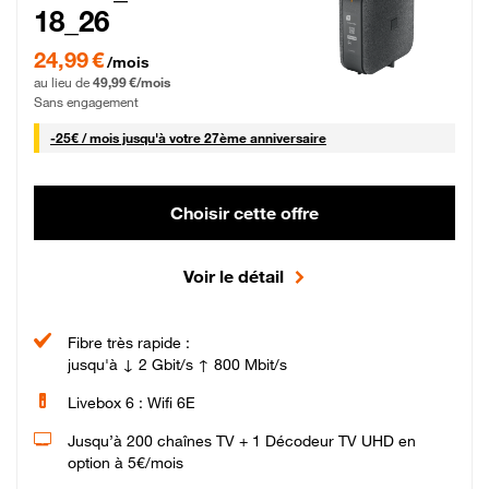
18_26
24,99 € par mois pendant 0 mois puis 49,99 € par mois, Sans engagement
24,99 €
/mois
au lieu de
49,99 €/mois
Sans engagement
25 € par mois
-
25€ / mois
jusqu'à votre 27ème anniversaire
Choisir cette offre
Voir le détail
Fibre très rapide :
jusqu'à ↓ 2 Gbit/s ↑ 800 Mbit/s
Livebox 6 : Wifi 6E
Jusqu’à 200 chaînes TV + 1 Décodeur TV UHD en
option à 5€/mois