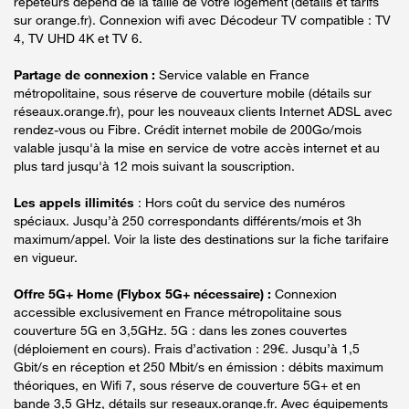
répéteurs dépend de la taille de votre logement (détails et tarifs
sur orange.fr). Connexion wifi avec Décodeur TV compatible : TV
4, TV UHD 4K et TV 6.
Partage de connexion :
Service valable en France
métropolitaine, sous réserve de couverture mobile (détails sur
réseaux.orange.fr), pour les nouveaux clients Internet ADSL avec
rendez-vous ou Fibre. Crédit internet mobile de 200Go/mois
valable jusqu'à la mise en service de votre accès internet et au
plus tard jusqu'à 12 mois suivant la souscription.
Les appels illimités
: Hors coût du service des numéros
spéciaux. Jusqu’à 250 correspondants différents/mois et 3h
maximum/appel. Voir la liste des destinations sur la fiche tarifaire
en vigueur.
Offre 5G+ Home (Flybox 5G+ nécessaire) :
Connexion
accessible exclusivement en France métropolitaine sous
couverture 5G en 3,5GHz. 5G : dans les zones couvertes
(déploiement en cours). Frais d’activation : 29€. Jusqu’à 1,5
Gbit/s en réception et 250 Mbit/s en émission : débits maximum
théoriques, en Wifi 7, sous réserve de couverture 5G+ et en
bande 3,5 GHz, détails sur reseaux.orange.fr. Avec équipements