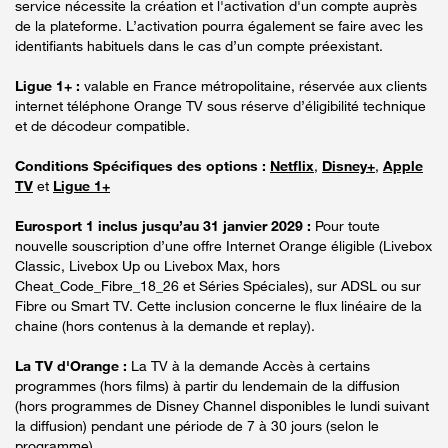
service nécessite la création et l'activation d'un compte auprès
de la plateforme. L’activation pourra également se faire avec les
identifiants habituels dans le cas d’un compte préexistant.
Ligue 1+ :
valable en France métropolitaine, réservée aux clients
internet téléphone Orange TV sous réserve d’éligibilité technique
et de décodeur compatible.
Conditions Spécifiques des options :
Netflix
,
Disney+
,
Apple
TV
et
Ligue 1+
Eurosport 1 inclus jusqu’au 31 janvier 2029 :
Pour toute
nouvelle souscription d’une offre Internet Orange éligible (Livebox
Classic, Livebox Up ou Livebox Max, hors
Cheat_Code_Fibre_18_26 et Séries Spéciales), sur ADSL ou sur
Fibre ou Smart TV. Cette inclusion concerne le flux linéaire de la
chaine (hors contenus à la demande et replay).
La TV d'Orange :
La TV à la demande Accès à certains
programmes (hors films) à partir du lendemain de la diffusion
(hors programmes de Disney Channel disponibles le lundi suivant
la diffusion) pendant une période de 7 à 30 jours (selon le
programme).