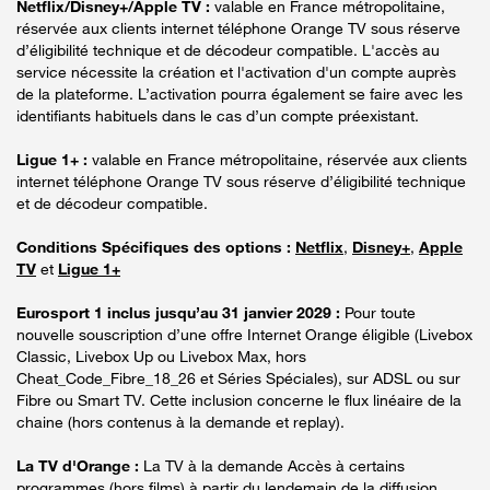
Netflix/Disney+/Apple TV :
valable en France métropolitaine,
réservée aux clients internet téléphone Orange TV sous réserve
d’éligibilité technique et de décodeur compatible. L'accès au
service nécessite la création et l'activation d'un compte auprès
de la plateforme. L’activation pourra également se faire avec les
identifiants habituels dans le cas d’un compte préexistant.
Ligue 1+ :
valable en France métropolitaine, réservée aux clients
internet téléphone Orange TV sous réserve d’éligibilité technique
et de décodeur compatible.
Conditions Spécifiques des options :
Netflix
,
Disney+
,
Apple
TV
et
Ligue 1+
Eurosport 1 inclus jusqu’au 31 janvier 2029 :
Pour toute
nouvelle souscription d’une offre Internet Orange éligible (Livebox
Classic, Livebox Up ou Livebox Max, hors
Cheat_Code_Fibre_18_26 et Séries Spéciales), sur ADSL ou sur
Fibre ou Smart TV. Cette inclusion concerne le flux linéaire de la
chaine (hors contenus à la demande et replay).
La TV d'Orange :
La TV à la demande Accès à certains
programmes (hors films) à partir du lendemain de la diffusion