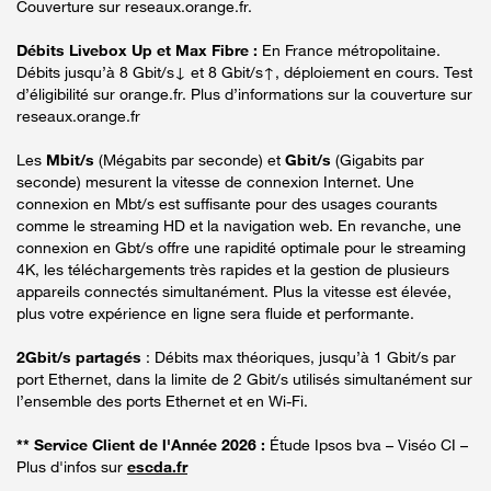
Couverture sur reseaux.orange.fr.
Débits Livebox Up et Max Fibre :
En France métropolitaine.
Débits jusqu’à 8 Gbit/s↓ et 8 Gbit/s↑, déploiement en cours. Test
d’éligibilité sur orange.fr. Plus d’informations sur la couverture sur
reseaux.orange.fr
Les
Mbit/s
(Mégabits par seconde) et
Gbit/s
(Gigabits par
seconde) mesurent la vitesse de connexion Internet. Une
connexion en Mbt/s est suffisante pour des usages courants
comme le streaming HD et la navigation web. En revanche, une
connexion en Gbt/s offre une rapidité optimale pour le streaming
4K, les téléchargements très rapides et la gestion de plusieurs
appareils connectés simultanément. Plus la vitesse est élevée,
plus votre expérience en ligne sera fluide et performante.
2Gbit/s partagés
: Débits max théoriques, jusqu’à 1 Gbit/s par
port Ethernet, dans la limite de 2 Gbit/s utilisés simultanément sur
l’ensemble des ports Ethernet et en Wi-Fi.
** Service Client de l'Année 2026 :
Étude Ipsos bva – Viséo CI –
Plus d'infos sur
escda.fr