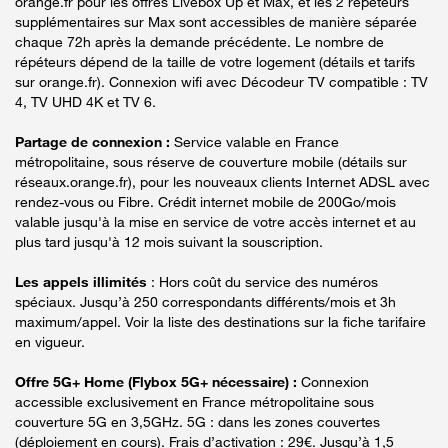
orange.fr pour les offres Livebox Up et Max, et les 2 répéteurs
supplémentaires sur Max sont accessibles de manière séparée
chaque 72h après la demande précédente. Le nombre de
répéteurs dépend de la taille de votre logement (détails et tarifs
sur orange.fr). Connexion wifi avec Décodeur TV compatible : TV
4, TV UHD 4K et TV 6.
Partage de connexion :
Service valable en France
métropolitaine, sous réserve de couverture mobile (détails sur
réseaux.orange.fr), pour les nouveaux clients Internet ADSL avec
rendez-vous ou Fibre. Crédit internet mobile de 200Go/mois
valable jusqu'à la mise en service de votre accès internet et au
plus tard jusqu'à 12 mois suivant la souscription.
Les appels illimités
: Hors coût du service des numéros
spéciaux. Jusqu’à 250 correspondants différents/mois et 3h
maximum/appel. Voir la liste des destinations sur la fiche tarifaire
en vigueur.
Offre 5G+ Home (Flybox 5G+ nécessaire) :
Connexion
accessible exclusivement en France métropolitaine sous
couverture 5G en 3,5GHz. 5G : dans les zones couvertes
(déploiement en cours). Frais d’activation : 29€. Jusqu’à 1,5