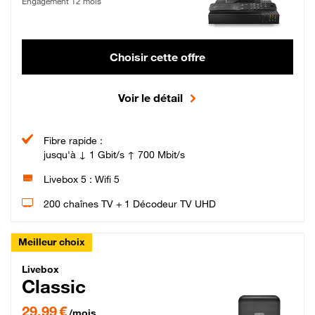
Engagement 12 mois
Choisir cette offre
Voir le détail
Fibre rapide :
jusqu'à ↓ 1 Gbit/s ↑ 700 Mbit/s
Livebox 5 : Wifi 5
200 chaînes TV + 1 Décodeur TV UHD
Meilleur choix
Livebox Classic Fibre
Livebox
Classic
29,99 € par mois pendant 12 mois puis 42,99 € par mois, Engagement 12 moi
29,99 €
/mois