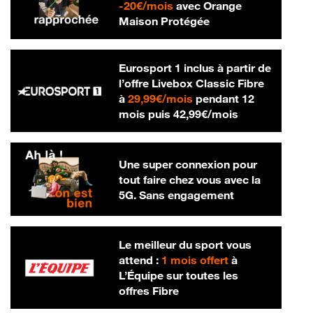
20 € par mois
-
20€/mois
avec Orange
Maison Protégée
Eurosport 1 inclus à partir de
l’offre Livebox Classic Fibre
29,99 € par mois
à
29,99€/mois
pendant 12
42,99 € par m
mois puis
42,99€/mois
Une super connexion pour
tout faire chez vous avec la
5G. Sans engagement
Le meilleur du sport vous
attend :
1 mois offert
à
L’Équipe sur toutes les
offres Fibre