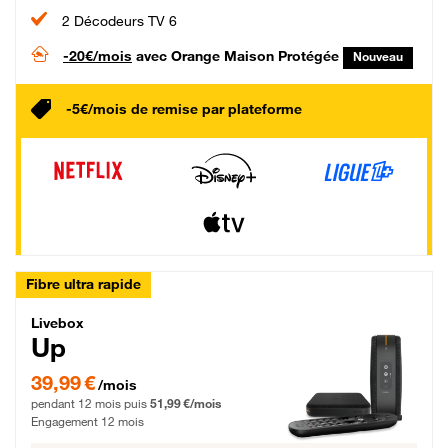
2 Décodeurs TV 6
-20€/mois
avec Orange Maison Protégée
Nouveau
-5€/mois de remise par plateforme
Fibre ultra rapide
Livebox Up Fibre
Livebox
Up
39,99 € par mois pendant 12 mois puis 51,99 € par mois, Engagement 12 moi
39,99 €
/mois
pendant 12 mois puis
51,99 €/mois
Engagement 12 mois