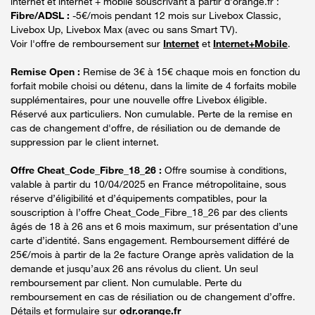
internet et internet + mobile souscrivant à partir d’orange.fr :
Fibre/ADSL :
-5€/mois pendant 12 mois sur Livebox Classic,
Livebox Up, Livebox Max (avec ou sans Smart TV).
Voir l'offre de remboursement sur
Internet
et
Internet+Mobile
.
Remise Open :
Remise de 3€ à 15€ chaque mois en fonction du
forfait mobile choisi ou détenu, dans la limite de 4 forfaits mobile
supplémentaires, pour une nouvelle offre Livebox éligible.
Réservé aux particuliers. Non cumulable. Perte de la remise en
cas de changement d'offre, de résiliation ou de demande de
suppression par le client internet.
Offre Cheat_Code_Fibre_18_26 :
Offre soumise à conditions,
valable à partir du 10/04/2025 en France métropolitaine, sous
réserve d’éligibilité et d’équipements compatibles, pour la
souscription à l’offre Cheat_Code_Fibre_18_26 par des clients
âgés de 18 à 26 ans et 6 mois maximum, sur présentation d’une
carte d’identité. Sans engagement. Remboursement différé de
25€/mois à partir de la 2e facture Orange après validation de la
demande et jusqu’aux 26 ans révolus du client. Un seul
remboursement par client. Non cumulable. Perte du
remboursement en cas de résiliation ou de changement d’offre.
Détails et formulaire sur
odr.orange.fr