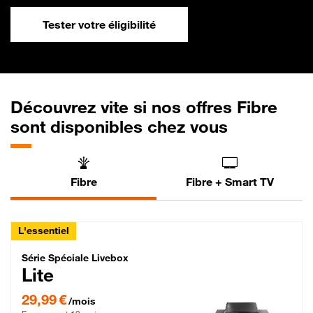
Tester votre éligibilité
Découvrez vite si nos offres Fibre
sont disponibles chez vous
Fibre
Fibre + Smart TV
L'essentiel
Série Spéciale Livebox Lite Fibre
Série Spéciale Livebox
Lite
29,99 € par mois , Engagement 12 mois
29,99 €
/mois