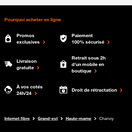
Pourquoi acheter en ligne
Promos
Paiement
exclusives
100% sécurisé
Retrait sous 2h
Livraison
d'un mobile en
gratuite
boutique
À vos cotés
Droit de rétractation
24h/24
Boutique Orange
Internet fibre
Grand-est
Haute-marne
Chanoy