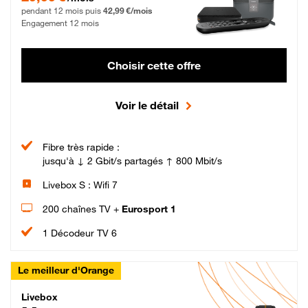
pendant 12 mois puis
42,99 €/mois
Engagement 12 mois
Choisir cette offre
Voir le détail
Fibre très rapide :
jusqu'à ↓ 2 Gbit/s partagés ↑ 800 Mbit/s
Livebox S : Wifi 7
200 chaînes TV +
Eurosport 1
1 Décodeur TV 6
Le meilleur d'Orange
Livebox Max Fibre
Livebox