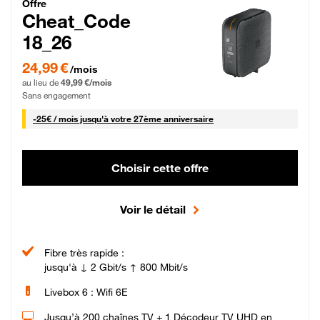
Cheat_Code Fibre_18_26
Offre
Cheat_Code
18_26
24,99 € par mois pendant 0 mois puis 49,99 € par mois, Sans engagement
24,99 €
/mois
au lieu de
49,99 €/mois
Sans engagement
25 € par mois
-
25€ / mois
jusqu'à votre 27ème anniversaire
Choisir cette offre
Voir le détail
Fibre très rapide :
jusqu'à ↓ 2 Gbit/s ↑ 800 Mbit/s
Livebox 6 : Wifi 6E
Jusqu’à 200 chaînes TV + 1 Décodeur TV UHD en