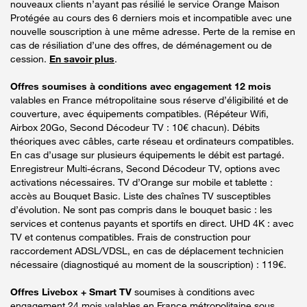
nouveaux clients n’ayant pas résilié le service Orange Maison
Protégée au cours des 6 derniers mois et incompatible avec une
nouvelle souscription à une même adresse. Perte de la remise en
cas de résiliation d’une des offres, de déménagement ou de
cession.
En savoir plus
.
Offres soumises à conditions avec engagement 12 mois
valables en France métropolitaine sous réserve d’éligibilité et de
couverture, avec équipements compatibles. (Répéteur Wifi,
Airbox 20Go, Second Décodeur TV : 10€ chacun). Débits
théoriques avec câbles, carte réseau et ordinateurs compatibles.
En cas d’usage sur plusieurs équipements le débit est partagé.
Enregistreur Multi-écrans, Second Décodeur TV, options avec
activations nécessaires. TV d’Orange sur mobile et tablette :
accès au Bouquet Basic. Liste des chaînes TV susceptibles
d’évolution. Ne sont pas compris dans le bouquet basic : les
services et contenus payants et sportifs en direct. UHD 4K : avec
TV et contenus compatibles. Frais de construction pour
raccordement ADSL/VDSL, en cas de déplacement technicien
nécessaire (diagnostiqué au moment de la souscription) : 119€.
Offres Livebox + Smart TV
soumises à conditions avec
engagement 24 mois valables en France métropolitaine sous