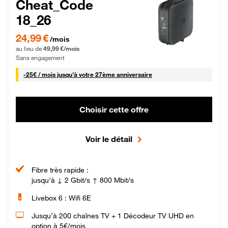
Cheat_Code
18_26
24,99 € par mois pendant 0 mois puis 49,99 € par mois, Sans engagement
24,99 €
/mois
au lieu de
49,99 €/mois
Sans engagement
25 € par mois
-
25€ / mois
jusqu'à votre 27ème anniversaire
Choisir cette offre
Voir le détail
Fibre très rapide :
jusqu'à ↓ 2 Gbit/s ↑ 800 Mbit/s
Livebox 6 : Wifi 6E
Jusqu’à 200 chaînes TV + 1 Décodeur TV UHD en
option à 5€/mois