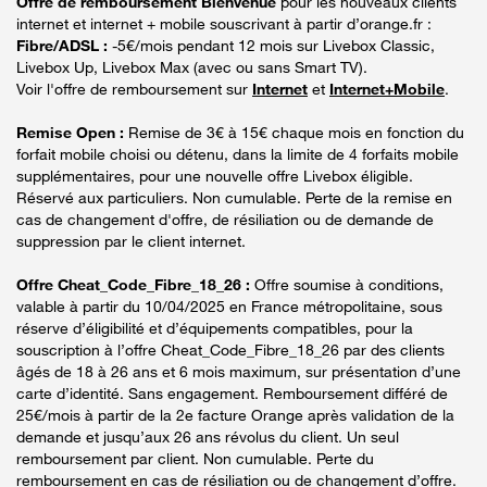
Offre de remboursement Bienvenue
pour les nouveaux clients
internet et internet + mobile souscrivant à partir d’orange.fr :
Fibre/ADSL :
-5€/mois pendant 12 mois sur Livebox Classic,
Livebox Up, Livebox Max (avec ou sans Smart TV).
Voir l'offre de remboursement sur
Internet
et
Internet+Mobile
.
Remise Open :
Remise de 3€ à 15€ chaque mois en fonction du
forfait mobile choisi ou détenu, dans la limite de 4 forfaits mobile
supplémentaires, pour une nouvelle offre Livebox éligible.
Réservé aux particuliers. Non cumulable. Perte de la remise en
cas de changement d'offre, de résiliation ou de demande de
suppression par le client internet.
Offre Cheat_Code_Fibre_18_26 :
Offre soumise à conditions,
valable à partir du 10/04/2025 en France métropolitaine, sous
réserve d’éligibilité et d’équipements compatibles, pour la
souscription à l’offre Cheat_Code_Fibre_18_26 par des clients
âgés de 18 à 26 ans et 6 mois maximum, sur présentation d’une
carte d’identité. Sans engagement. Remboursement différé de
25€/mois à partir de la 2e facture Orange après validation de la
demande et jusqu’aux 26 ans révolus du client. Un seul
remboursement par client. Non cumulable. Perte du
remboursement en cas de résiliation ou de changement d’offre.