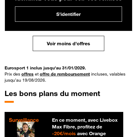
S'identifier
Voir moins d'offres
Eurosport 1 inclus jusqu'au 31/01/2029.
Prix des
offres
et
offre de remboursement
incluses, valables
jusqu’au 19/08/2026.
Les bons plans du moment
En ce moment, avec Livebox
Max Fibre, profitez de
20 € par mois
-
20€/mois
avec Orange