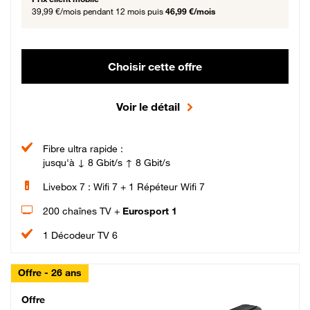
39,99 €/mois
pendant 12 mois puis
46,99 €/mois
Choisir cette offre
Voir le détail
Fibre ultra rapide :
jusqu'à ↓ 8 Gbit/s ↑ 8 Gbit/s
Livebox 7 : Wifi 7 + 1 Répéteur Wifi 7
200 chaînes TV +
Eurosport 1
1 Décodeur TV 6
Offre - 26 ans
Cheat_Code Fibre_18_26
Offre