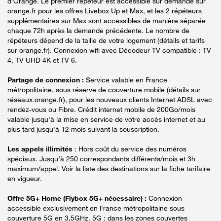
d'Orange. Le premier répéteur est accessible sur demande sur
orange.fr pour les offres Livebox Up et Max, et les 2 répéteurs
supplémentaires sur Max sont accessibles de manière séparée
chaque 72h après la demande précédente. Le nombre de
répéteurs dépend de la taille de votre logement (détails et tarifs
sur orange.fr). Connexion wifi avec Décodeur TV compatible : TV
4, TV UHD 4K et TV 6.
Partage de connexion :
Service valable en France
métropolitaine, sous réserve de couverture mobile (détails sur
réseaux.orange.fr), pour les nouveaux clients Internet ADSL avec
rendez-vous ou Fibre. Crédit internet mobile de 200Go/mois
valable jusqu'à la mise en service de votre accès internet et au
plus tard jusqu'à 12 mois suivant la souscription.
Les appels illimités
: Hors coût du service des numéros
spéciaux. Jusqu’à 250 correspondants différents/mois et 3h
maximum/appel. Voir la liste des destinations sur la fiche tarifaire
en vigueur.
Offre 5G+ Home (Flybox 5G+ nécessaire) :
Connexion
accessible exclusivement en France métropolitaine sous
couverture 5G en 3,5GHz. 5G : dans les zones couvertes