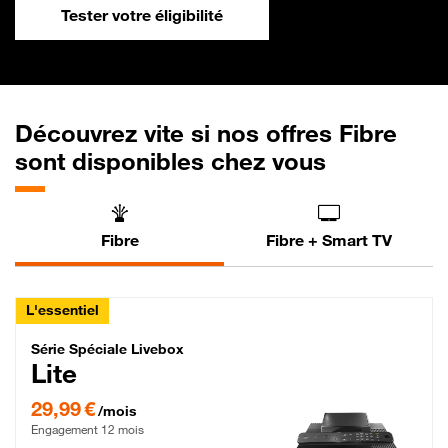
Tester votre éligibilité
Découvrez vite si nos offres Fibre
sont disponibles chez vous
Fibre
Fibre + Smart TV
L'essentiel
Série Spéciale Livebox Lite Fibre
Série Spéciale Livebox
Lite
29,99 € par mois , Engagement 12 mois
29,99 €
/mois
Engagement 12 mois