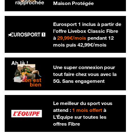
Maison Protégée
Eurosport 1 inclus à partir de
l’offre Livebox Classic Fibre
29,99 € par mois
à
29,99€/mois
pendant 12
42,99 € par m
mois puis
42,99€/mois
Une super connexion pour
tout faire chez vous avec la
5G. Sans engagement
Le meilleur du sport vous
attend :
1 mois offert
à
L’Équipe sur toutes les
offres Fibre