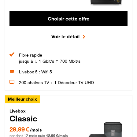
Choisir cette offre
Voir le détail
Fibre rapide :
jusqu'à ↓ 1 Gbit/s ↑ 700 Mbit/s
Livebox 5 : Wifi 5
200 chaînes TV + 1 Décodeur TV UHD
Meilleur choix
Livebox Classic Fibre
Livebox
Classic
29,99 € par mois pendant 12 mois puis 42,99 € par mois, Engagement 12 moi
29,99 €
/mois
pendant 12 mois puis
42,99 €/mois