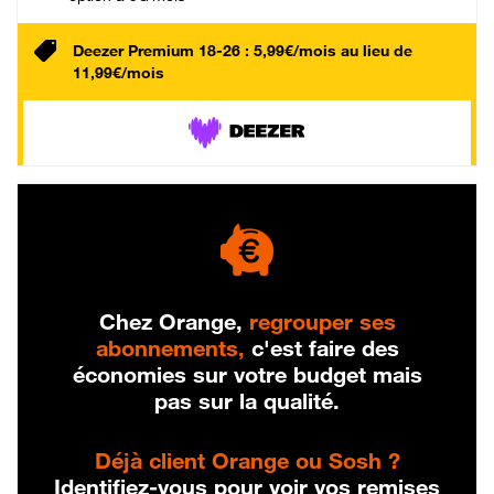
Deezer Premium 18-26 : 5,99€/mois au lieu de
11,99€/mois
Chez Orange,
regrouper ses
abonnements,
c'est faire des
économies sur votre budget mais
pas sur la qualité.
Déjà client Orange ou Sosh ?
Identifiez-vous pour voir vos remises