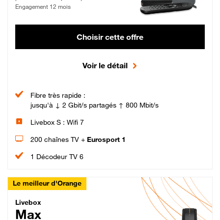
Engagement 12 mois
Choisir cette offre
Voir le détail
Fibre très rapide :
jusqu'à ↓ 2 Gbit/s partagés ↑ 800 Mbit/s
Livebox S : Wifi 7
200 chaînes TV +
Eurosport 1
1 Décodeur TV 6
Le meilleur d'Orange
Livebox Max Fibre
Livebox
Max