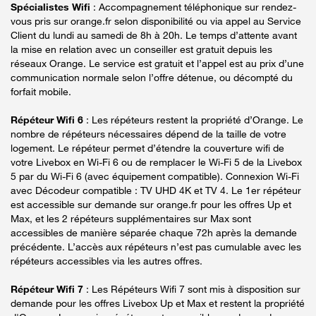
Spécialistes Wifi
: Accompagnement téléphonique sur rendez-
vous pris sur orange.fr selon disponibilité ou via appel au Service
Client du lundi au samedi de 8h à 20h. Le temps d’attente avant
la mise en relation avec un conseiller est gratuit depuis les
réseaux Orange. Le service est gratuit et l’appel est au prix d’une
communication normale selon l’offre détenue, ou décompté du
forfait mobile.
Répéteur Wifi 6
: Les répéteurs restent la propriété d’Orange. Le
nombre de répéteurs nécessaires dépend de la taille de votre
logement. Le répéteur permet d’étendre la couverture wifi de
votre Livebox en Wi-Fi 6 ou de remplacer le Wi-Fi 5 de la Livebox
5 par du Wi-Fi 6 (avec équipement compatible). Connexion Wi-Fi
avec Décodeur compatible : TV UHD 4K et TV 4. Le 1er répéteur
est accessible sur demande sur orange.fr pour les offres Up et
Max, et les 2 répéteurs supplémentaires sur Max sont
accessibles de manière séparée chaque 72h après la demande
précédente. L’accès aux répéteurs n’est pas cumulable avec les
répéteurs accessibles via les autres offres.
Répéteur Wifi 7
: Les Répéteurs Wifi 7 sont mis à disposition sur
demande pour les offres Livebox Up et Max et restent la propriété