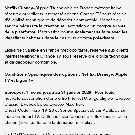
Netflix/Disney+/Apple TV :
valable en France métropolitaine,
réservée aux clients internet téléphone Orange TV sous réserve
d’éligibilité technique et de décodeur compatible. L'accès au
service nécessite la création et l'activation d'un compte auprès
de la plateforme. L’activation pourra également se faire avec les
identifiants habituels dans le cas d’un compte préexistant.
Ligue 1+ :
valable en France métropolitaine, réservée aux clients
internet téléphone Orange TV sous réserve d’éligibilité technique
et de décodeur compatible.
Conditions Spécifiques des options :
Netflix
,
Disney+
,
Apple
TV
et
Ligue 1+
Eurosport 1 inclus jusqu’au 31 janvier 2029 :
Pour toute
nouvelle souscription d’une offre Internet Orange éligible (Livebox
Classic, Livebox Up ou Livebox Max, hors
Cheat_Code_Fibre_18_26 et Séries Spéciales), sur ADSL ou sur
Fibre ou Smart TV. Cette inclusion concerne le flux linéaire de la
chaine (hors contenus à la demande et replay).
La TV d'Orange :
La TV à la demande Accès à certains