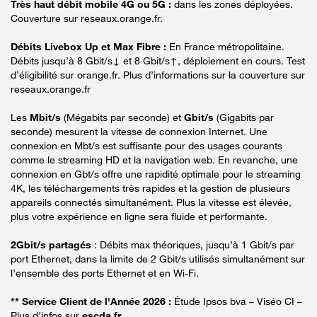
Très haut débit mobile 4G ou 5G :
dans les zones déployées.
Couverture sur reseaux.orange.fr.
Débits Livebox Up et Max Fibre :
En France métropolitaine.
Débits jusqu’à 8 Gbit/s↓ et 8 Gbit/s↑, déploiement en cours. Test
d’éligibilité sur orange.fr. Plus d’informations sur la couverture sur
reseaux.orange.fr
Les
Mbit/s
(Mégabits par seconde) et
Gbit/s
(Gigabits par
seconde) mesurent la vitesse de connexion Internet. Une
connexion en Mbt/s est suffisante pour des usages courants
comme le streaming HD et la navigation web. En revanche, une
connexion en Gbt/s offre une rapidité optimale pour le streaming
4K, les téléchargements très rapides et la gestion de plusieurs
appareils connectés simultanément. Plus la vitesse est élevée,
plus votre expérience en ligne sera fluide et performante.
2Gbit/s partagés
: Débits max théoriques, jusqu’à 1 Gbit/s par
port Ethernet, dans la limite de 2 Gbit/s utilisés simultanément sur
l’ensemble des ports Ethernet et en Wi-Fi.
** Service Client de l'Année 2026 :
Étude Ipsos bva – Viséo CI –
Plus d'infos sur
escda.fr