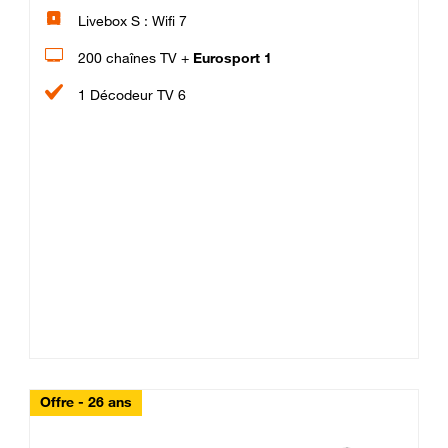
Livebox S : Wifi 7
200 chaînes TV +
Eurosport 1
1 Décodeur TV 6
Offre - 26 ans