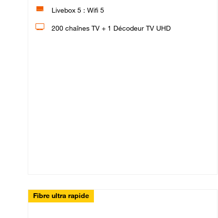
Livebox 5 : Wifi 5
200 chaînes TV + 1 Décodeur TV UHD
Fibre ultra rapide