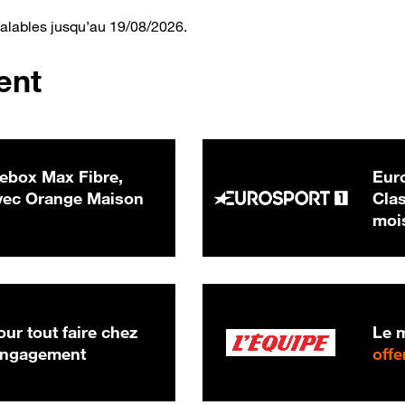
valables jusqu’au 19/08/2026.
ent
ebox Max Fibre,
Euro
 € par mois
ec Orange Maison
Clas
moi
ur tout faire chez
Le m
 engagement
offe