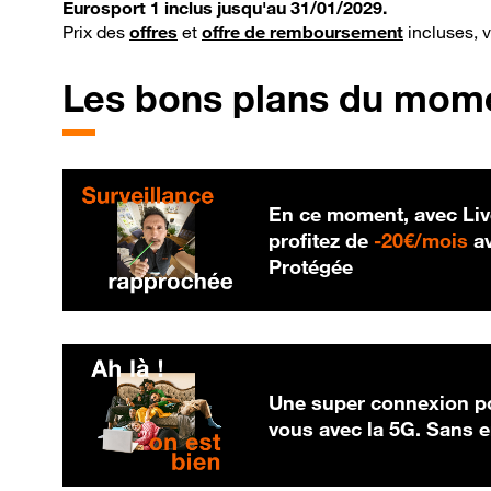
Eurosport 1 inclus jusqu'au 31/01/2029.
Prix des
offres
et
offre de remboursement
incluses, 
Les bons plans du mom
En ce moment, avec Liv
20
profitez de
-
20€/mois
av
Protégée
Une super connexion po
vous avec la 5G. Sans