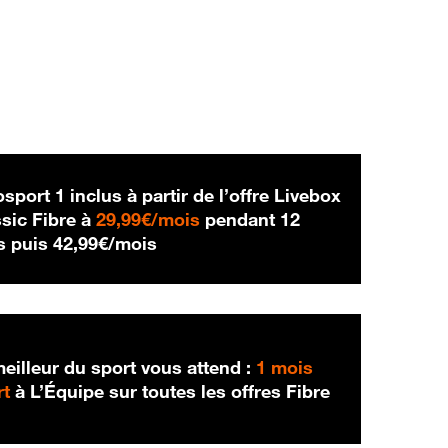
sport 1 inclus à partir de l’offre Livebox
29,99 € par mois
sic Fibre à
29,99€/mois
pendant 12
42,99 € par mois
s puis
42,99€/mois
eilleur du sport vous attend :
1 mois
rt
à L’Équipe sur toutes les offres Fibre