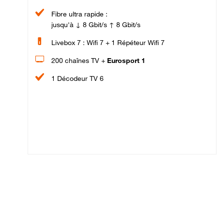
Fibre ultra rapide :
jusqu'à ↓ 8 Gbit/s ↑ 8 Gbit/s
Livebox 7 : Wifi 7 + 1 Répéteur Wifi 7
200 chaînes TV +
Eurosport 1
1 Décodeur TV 6