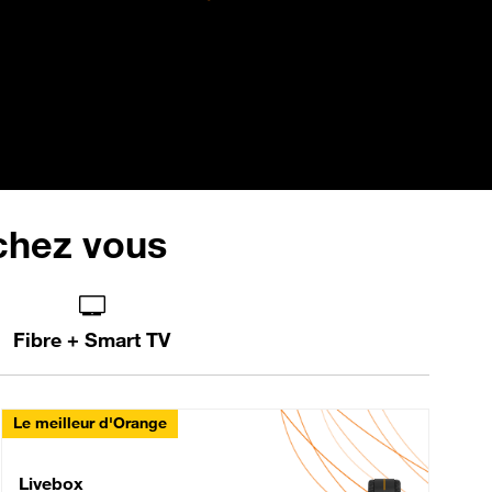
 chez vous
Fibre + Smart TV
Le meilleur d'Orange
Livebox Max Fibre
Livebox