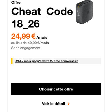
Cheat_Code Fibre_18_26
Offre
Cheat_Code
18_26
 Engagement 12 mois
24,99 € par mois pendant 0 mois puis 49,99 € par mois, Sans 
24,99 €
/mois
au lieu de
49,99 €/mois
Sans engagement
25 € par mois
-
25€ / mois
jusqu'à votre 27ème anniversaire
Choisir cette offre
Voir le détail