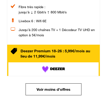
Fibre très rapide :
jusqu'à ↓ 2 Gbit/s ↑ 800 Mbit/s
Livebox 6 : Wifi 6E
Jusqu’à 200 chaînes TV + 1 Décodeur TV UHD en
option à 5€/mois
Deezer Premium 18-26 : 5,99€/mois au
lieu de 11,99€/mois
Voir moins d'offres