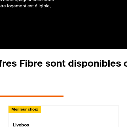
otre logement est éligible,
fres Fibre sont disponibles
Meilleur choix
Lite Fibre
Livebox Classic Fibre
Livebox