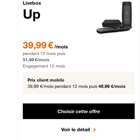
Livebox Up Fibre
Livebox
Up
39,99 € par mois pendant 12 mois puis 51,99 € par mois,
39,99 €
/mois
pendant 12 mois puis
51,99 €/mois
Engagement 12 mois
Prix client mobile
39,99 €/mois
pendant 12 mois puis
46,99 €/mois
Choisir cette offre
Voir le détail