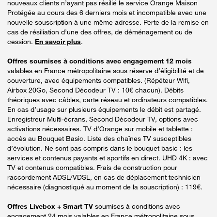
nouveaux clients n’ayant pas résilié le service Orange Maison
Protégée au cours des 6 derniers mois et incompatible avec une
nouvelle souscription à une même adresse. Perte de la remise en
cas de résiliation d’une des offres, de déménagement ou de
cession.
En savoir plus
.
Offres soumises à conditions avec engagement 12 mois
valables en France métropolitaine sous réserve d’éligibilité et de
couverture, avec équipements compatibles. (Répéteur Wifi,
Airbox 20Go, Second Décodeur TV : 10€ chacun). Débits
théoriques avec câbles, carte réseau et ordinateurs compatibles.
En cas d’usage sur plusieurs équipements le débit est partagé.
Enregistreur Multi-écrans, Second Décodeur TV, options avec
activations nécessaires. TV d’Orange sur mobile et tablette :
accès au Bouquet Basic. Liste des chaînes TV susceptibles
d’évolution. Ne sont pas compris dans le bouquet basic : les
services et contenus payants et sportifs en direct. UHD 4K : avec
TV et contenus compatibles. Frais de construction pour
raccordement ADSL/VDSL, en cas de déplacement technicien
nécessaire (diagnostiqué au moment de la souscription) : 119€.
Offres Livebox + Smart TV
soumises à conditions avec
engagement 24 mois valables en France métropolitaine sous