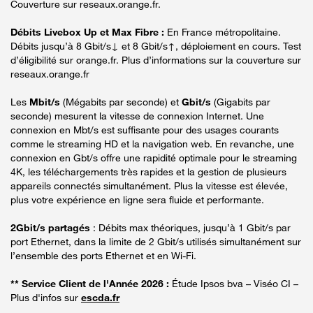
Couverture sur reseaux.orange.fr.
Débits Livebox Up et Max Fibre :
En France métropolitaine.
Débits jusqu’à 8 Gbit/s↓ et 8 Gbit/s↑, déploiement en cours. Test
d’éligibilité sur orange.fr. Plus d’informations sur la couverture sur
reseaux.orange.fr
Les
Mbit/s
(Mégabits par seconde) et
Gbit/s
(Gigabits par
seconde) mesurent la vitesse de connexion Internet. Une
connexion en Mbt/s est suffisante pour des usages courants
comme le streaming HD et la navigation web. En revanche, une
connexion en Gbt/s offre une rapidité optimale pour le streaming
4K, les téléchargements très rapides et la gestion de plusieurs
appareils connectés simultanément. Plus la vitesse est élevée,
plus votre expérience en ligne sera fluide et performante.
2Gbit/s partagés
: Débits max théoriques, jusqu’à 1 Gbit/s par
port Ethernet, dans la limite de 2 Gbit/s utilisés simultanément sur
l’ensemble des ports Ethernet et en Wi-Fi.
** Service Client de l'Année 2026 :
Étude Ipsos bva – Viséo CI –
Plus d'infos sur
escda.fr