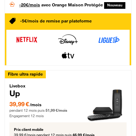
-20€/mois
avec Orange Maison Protégée
Nouveau
-5€/mois de remise par plateforme
Fibre ultra rapide
Livebox Up Fibre
Livebox
Up
39,99 € par mois pendant 12 mois puis 51,99 € par mois, Engagement 12 moi
39,99 €
/mois
pendant 12 mois puis
51,99 €/mois
Engagement 12 mois
Prix client mobile
39,99 €/mois
pendant 12 mois puis
46,99 €/mois