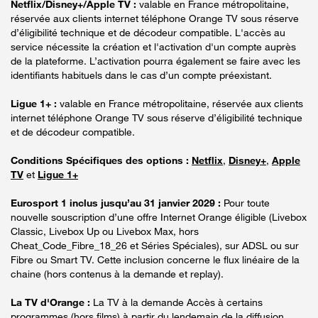
Netflix/Disney+/Apple TV :
valable en France métropolitaine,
réservée aux clients internet téléphone Orange TV sous réserve
d’éligibilité technique et de décodeur compatible. L'accès au
service nécessite la création et l'activation d'un compte auprès
de la plateforme. L’activation pourra également se faire avec les
identifiants habituels dans le cas d’un compte préexistant.
Ligue 1+ :
valable en France métropolitaine, réservée aux clients
internet téléphone Orange TV sous réserve d’éligibilité technique
et de décodeur compatible.
Conditions Spécifiques des options :
Netflix
,
Disney+
,
Apple
TV
et
Ligue 1+
Eurosport 1 inclus jusqu’au 31 janvier 2029 :
Pour toute
nouvelle souscription d’une offre Internet Orange éligible (Livebox
Classic, Livebox Up ou Livebox Max, hors
Cheat_Code_Fibre_18_26 et Séries Spéciales), sur ADSL ou sur
Fibre ou Smart TV. Cette inclusion concerne le flux linéaire de la
chaine (hors contenus à la demande et replay).
La TV d'Orange :
La TV à la demande Accès à certains
programmes (hors films) à partir du lendemain de la diffusion