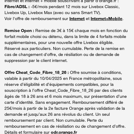
internet et internet + mobile souscrivant à partir d’orange.fr :
Fibre/ADSL :
-5€/mois pendant 12 mois sur Livebox Classic,
Livebox Up, Livebox Max (avec ou sans Smart TV).
Voir l'offre de remboursement sur
Internet
et
Internet+Mobile
.
Remise Open :
Remise de 3€ à 15€ chaque mois en fonction du
forfait mobile choisi ou détenu, dans la limite de 4 forfaits mobile
supplémentaires, pour une nouvelle offre Livebox éligible.
Réservé aux particuliers. Non cumulable. Perte de la remise en
cas de changement d'offre, de résiliation ou de demande de
suppression par le client internet.
Offre Cheat_Code_Fibre_18_26 :
Offre soumise à conditions,
valable à partir du 10/04/2025 en France métropolitaine, sous
réserve d’éligibilité et d’équipements compatibles, pour la
souscription à l’offre Cheat_Code_Fibre_18_26 par des clients
âgés de 18 à 26 ans et 6 mois maximum, sur présentation d’une
carte d’identité. Sans engagement. Remboursement différé de
25€/mois à partir de la 2e facture Orange après validation de la
demande et jusqu’aux 26 ans révolus du client. Un seul
remboursement par client. Non cumulable. Perte du
remboursement en cas de résiliation ou de changement d’offre.
Détails et formulaire sur
odr.orange.fr