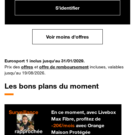
S'identifier
Voir moins d'offres
Eurosport 1 inclus jusqu'au 31/01/2029.
Prix des
offres
et
offre de remboursement
incluses, valables
jusqu’au 19/08/2026.
Les bons plans du moment
En ce moment, avec Livebox
Max Fibre, profitez de
20 € par mois
-
20€/mois
avec Orange
Maison Protégée