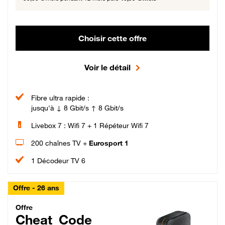
Choisir cette offre
Voir le détail
Fibre ultra rapide :
jusqu'à ↓ 8 Gbit/s ↑ 8 Gbit/s
Livebox 7 : Wifi 7 + 1 Répéteur Wifi 7
200 chaînes TV +
Eurosport 1
1 Décodeur TV 6
Offre - 26 ans
Cheat_Code Fibre_18_26
Offre
Cheat_Code