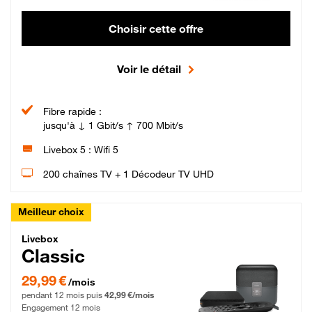
Choisir cette offre
Voir le détail
Fibre rapide :
jusqu'à ↓ 1 Gbit/s ↑ 700 Mbit/s
Livebox 5 : Wifi 5
200 chaînes TV + 1 Décodeur TV UHD
Meilleur choix
Livebox Classic Fibre
Livebox
Classic
29,99 € par mois pendant 12 mois puis 42,99 € par mois, Engagement 12 moi
29,99 €
/mois
pendant 12 mois puis
42,99 €/mois
Engagement 12 mois