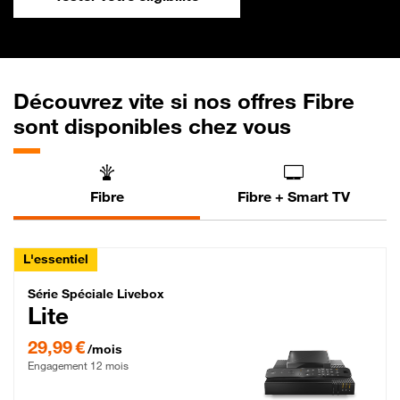
Découvrez vite si nos offres Fibre
sont disponibles chez vous
Fibre
Fibre + Smart TV
L'essentiel
Série Spéciale Livebox Lite Fibre
Série Spéciale Livebox
Lite
29,99 € par mois , Engagement 12 mois
29,99 €
/mois
Engagement 12 mois