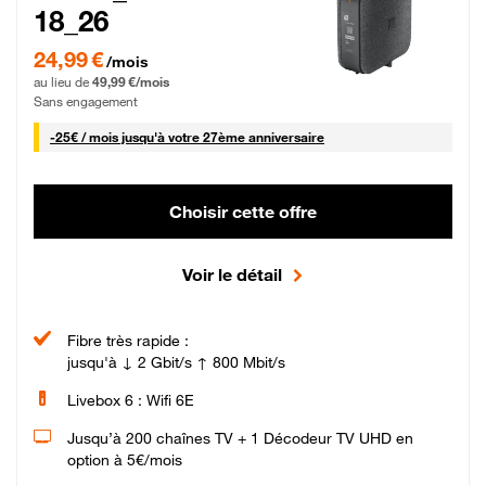
18_26
24,99 € par mois pendant 0 mois puis 49,99 € par mois, Sans engagement
24,99 €
/mois
au lieu de
49,99 €/mois
Sans engagement
25 € par mois
-
25€ / mois
jusqu'à votre 27ème anniversaire
Choisir cette offre
Voir le détail
Fibre très rapide :
jusqu'à ↓ 2 Gbit/s ↑ 800 Mbit/s
Livebox 6 : Wifi 6E
Jusqu’à 200 chaînes TV + 1 Décodeur TV UHD en
option à 5€/mois