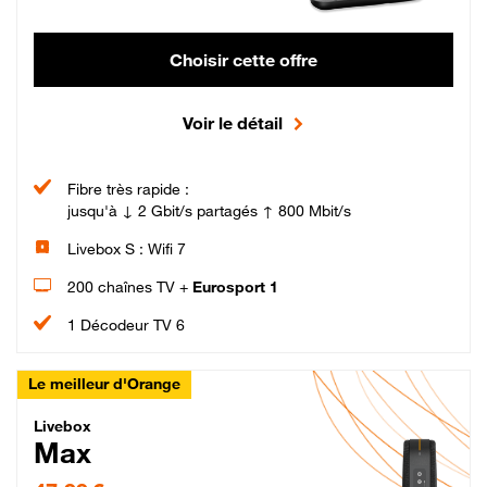
Choisir cette offre
Voir le détail
Fibre très rapide :
jusqu'à ↓ 2 Gbit/s partagés ↑ 800 Mbit/s
Livebox S : Wifi 7
200 chaînes TV +
Eurosport 1
1 Décodeur TV 6
Le meilleur d'Orange
Livebox Max Fibre
Livebox
Max
47,99 € par mois pendant 12 mois puis 57,99 € par mois, Engagement 12 moi