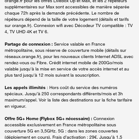
orange.fr pour les offres Livebox Up et Max, et les 2 répéteurs
supplémentaires sur Max sont accessibles de manière séparée
chaque 72h après la demande précédente. Le nombre de
répéteurs dépend de la taille de votre logement (détails et tarifs
sur orange.fr). Connexion wifi avec Décodeur TV compatible : TV
4, TV UHD 4K et TV 6.
Partage de connexion :
Service valable en France
métropolitaine, sous réserve de couverture mobile (détails sur
réseaux.orange.fr), pour les nouveaux clients Internet ADSL avec
rendez-vous ou Fibre. Crédit internet mobile de 200Go/mois
valable jusqu'à la mise en service de votre accès internet et au
plus tard jusqu'à 12 mois suivant la souscription.
Les appels illimités
: Hors coût du service des numéros
spéciaux. Jusqu’à 250 correspondants différents/mois et 3h
maximum/appel. Voir la liste des destinations sur la fiche tarifaire
en vigueur.
Offre 5G+ Home (Flybox 5G+ nécessaire) :
Connexion
accessible exclusivement en France métropolitaine sous
couverture 5G en 3,5GHz. 5G : dans les zones couvertes
(déploiement en cours). Frais d’activation : 29€. Jusqu’à 1,5