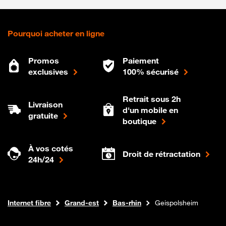
Pourquoi acheter en ligne
Promos
Paiement
exclusives
100% sécurisé
Retrait sous 2h
Livraison
d'un mobile en
gratuite
boutique
À vos cotés
Droit de rétractation
24h/24
Boutique Orange
Internet fibre
Grand-est
Bas-rhin
Geispolsheim