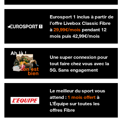
Eurosport 1 inclus à partir de
l’offre Livebox Classic Fibre
29,99 € par mois
à
29,99€/mois
pendant 12
42,99 € par m
mois puis
42,99€/mois
Une super connexion pour
tout faire chez vous avec la
5G. Sans engagement
Le meilleur du sport vous
attend :
1 mois offert
à
L’Équipe sur toutes les
offres Fibre