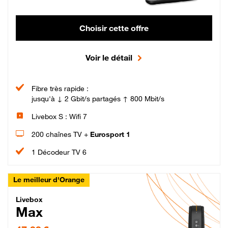
Choisir cette offre
Voir le détail
Fibre très rapide :
jusqu'à ↓ 2 Gbit/s partagés ↑ 800 Mbit/s
Livebox S : Wifi 7
200 chaînes TV +
Eurosport 1
1 Décodeur TV 6
Le meilleur d'Orange
Livebox Max Fibre
Livebox
Max
47,99 € par mois pendant 12 mois puis 57,99 € par mois, Engagement 12 moi