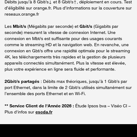
Débits jusqu’à 8 Gbit/s↓ et 8 Gbit/s↑, déploiement en cours. Test
d’éligibilité sur orange.fr. Plus d’informations sur la couverture sur
reseaux.orange.fr
Les
Mbit/s
(Mégabits par seconde) et
Gbit/s
(Gigabits par
seconde) mesurent la vitesse de connexion Internet. Une
connexion en Mbt/s est suffisante pour des usages courants
comme le streaming HD et la navigation web. En revanche, une
connexion en Gbt/s offre une rapidité optimale pour le streaming
4K, les téléchargements très rapides et la gestion de plusieurs
appareils connectés simultanément. Plus la vitesse est élevée,
plus votre expérience en ligne sera fluide et performante.
2Gbit/s partagés
: Débits max théoriques, jusqu’à 1 Gbit/s par
port Ethernet, dans la limite de 2 Gbit/s utilisés simultanément sur
l’ensemble des ports Ethernet et en Wi-Fi.
** Service Client de l'Année 2026 :
Étude Ipsos bva – Viséo CI –
Plus d'infos sur
escda.fr