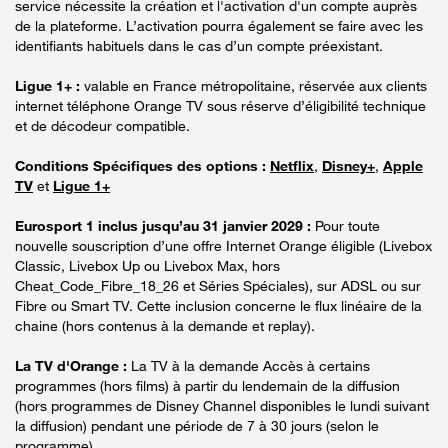
service nécessite la création et l'activation d'un compte auprès
de la plateforme. L’activation pourra également se faire avec les
identifiants habituels dans le cas d’un compte préexistant.
Ligue 1+ :
valable en France métropolitaine, réservée aux clients
internet téléphone Orange TV sous réserve d’éligibilité technique
et de décodeur compatible.
Conditions Spécifiques des options :
Netflix
,
Disney+
,
Apple
TV
et
Ligue 1+
Eurosport 1 inclus jusqu’au 31 janvier 2029 :
Pour toute
nouvelle souscription d’une offre Internet Orange éligible (Livebox
Classic, Livebox Up ou Livebox Max, hors
Cheat_Code_Fibre_18_26 et Séries Spéciales), sur ADSL ou sur
Fibre ou Smart TV. Cette inclusion concerne le flux linéaire de la
chaine (hors contenus à la demande et replay).
La TV d'Orange :
La TV à la demande Accès à certains
programmes (hors films) à partir du lendemain de la diffusion
(hors programmes de Disney Channel disponibles le lundi suivant
la diffusion) pendant une période de 7 à 30 jours (selon le
programme).