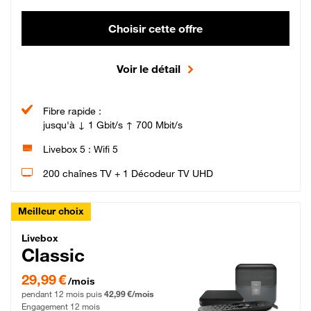
Choisir cette offre
Voir le détail
Fibre rapide :
jusqu'à ↓ 1 Gbit/s ↑ 700 Mbit/s
Livebox 5 : Wifi 5
200 chaînes TV + 1 Décodeur TV UHD
Meilleur choix
Livebox Classic Fibre
Livebox
Classic
29,99 € par mois pendant 12 mois puis 42,99 € par mois, Engagement 12 moi
29,99 €
/mois
pendant 12 mois puis
42,99 €/mois
Engagement 12 mois