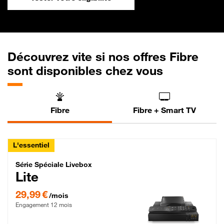
Découvrez vite si nos offres Fibre
sont disponibles chez vous
Fibre
Fibre + Smart TV
L'essentiel
Série Spéciale Livebox Lite Fibre
Série Spéciale Livebox
Lite
29,99 € par mois , Engagement 12 mois
29,99 €
/mois
Engagement 12 mois