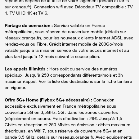
répéteurs dépend de la taille de votre logement (détails et tarifs
sur orange.fr). Connexion wifi avec Décodeur TV compatible : TV
4, TV UHD 4K et TV 6.
Partage de connexion :
Service valable en France
métropolitaine, sous réserve de couverture mobile (détails sur
réseaux.orange.fr), pour les nouveaux clients Internet ADSL avec
rendez-vous ou Fibre. Crédit internet mobile de 200Go/mois
valable jusqu'à la mise en service de votre accès internet et au
plus tard jusqu'à 12 mois suivant la souscription.
Les appels illimités
: Hors coût du service des numéros
spéciaux. Jusqu’à 250 correspondants différents/mois et 3h
maximum/appel. Voir la liste des destinations sur la fiche tarifaire
en vigueur.
Offre 5G+ Home (Flybox 5G+ nécessaire) :
Connexion
accessible exclusivement en France métropolitaine sous
couverture 5G en 3,5GHz. 5G : dans les zones couvertes
(déploiement en cours). Frais d’activation : 29€. Jusqu’à 1,5
Gbit/s en réception et 250 Mbit/s en émission : débits maximum
théoriques, en Wifi 7, sous réserve de couverture 5G+ et en
bande 3,5 GHz, détails sur reseaux.orange.fr. Avec équipements