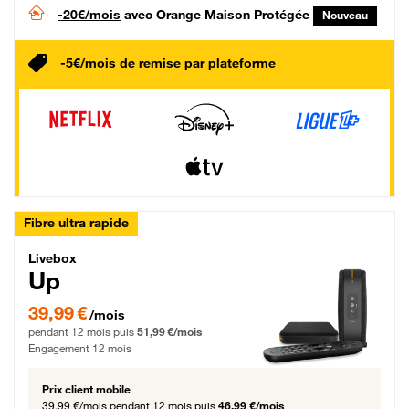
-20€/mois
avec Orange Maison Protégée
Nouveau
-5€/mois de remise par plateforme
Fibre ultra rapide
Livebox Up Fibre
Livebox
Up
39,99 € par mois pendant 12 mois puis 51,99 € par mois, Engagement 12 moi
39,99 €
/mois
pendant 12 mois puis
51,99 €/mois
Engagement 12 mois
Prix client mobile
39,99 €/mois
pendant 12 mois puis
46,99 €/mois