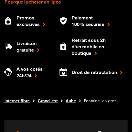
Pourquoi acheter en ligne
Promos
Paiement
exclusives
100% sécurisé
Retrait sous 2h
Livraison
d'un mobile en
gratuite
boutique
À vos cotés
Droit de rétractation
24h/24
Boutique Orange
Internet fibre
Grand-est
Aube
Fontaine-les-gres