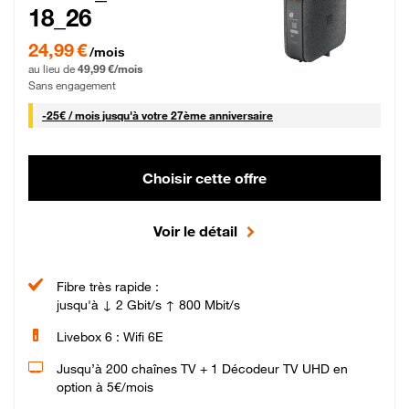
18_26
24,99 € par mois pendant 0 mois puis 49,99 € par mois, Sans engagement
24,99 €
/mois
au lieu de
49,99 €/mois
Sans engagement
25 € par mois
-
25€ / mois
jusqu'à votre 27ème anniversaire
Choisir cette offre
Voir le détail
Fibre très rapide :
jusqu'à ↓ 2 Gbit/s ↑ 800 Mbit/s
Livebox 6 : Wifi 6E
Jusqu’à 200 chaînes TV + 1 Décodeur TV UHD en
option à 5€/mois