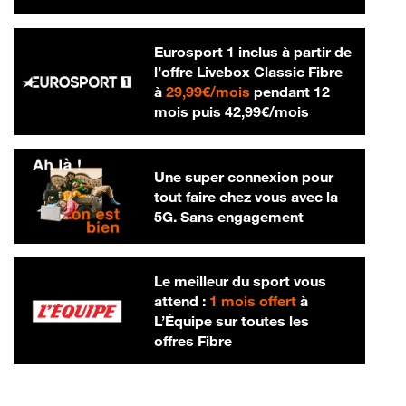
Eurosport 1 inclus à partir de
l’offre Livebox Classic Fibre
29,99 € par mois
à
29,99€/mois
pendant 12
42,99 € par m
mois puis
42,99€/mois
Une super connexion pour
tout faire chez vous avec la
5G. Sans engagement
Le meilleur du sport vous
attend :
1 mois offert
à
L’Équipe sur toutes les
offres Fibre