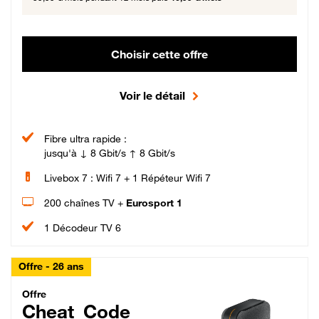
Choisir cette offre
Voir le détail
Fibre ultra rapide :
jusqu'à ↓ 8 Gbit/s ↑ 8 Gbit/s
Livebox 7 : Wifi 7 + 1 Répéteur Wifi 7
200 chaînes TV +
Eurosport 1
1 Décodeur TV 6
Offre - 26 ans
Cheat_Code Fibre_18_26
Offre
Cheat_Code