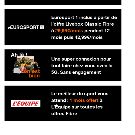
Eurosport 1 inclus à partir de
l’offre Livebox Classic Fibre
29,99 € par mois
à
29,99€/mois
pendant 12
42,99 € par m
mois puis
42,99€/mois
Une super connexion pour
tout faire chez vous avec la
5G. Sans engagement
Le meilleur du sport vous
attend :
1 mois offert
à
L’Équipe sur toutes les
offres Fibre