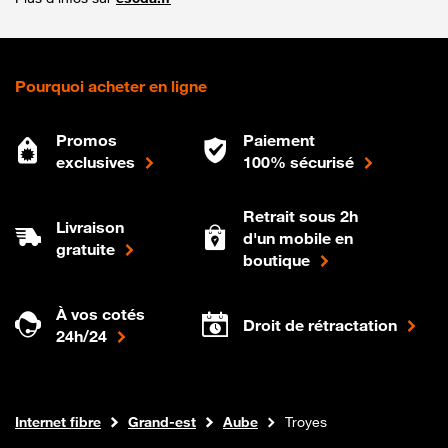
Pourquoi acheter en ligne
Promos
Paiement
exclusives
100% sécurisé
Retrait sous 2h
Livraison
d'un mobile en
gratuite
boutique
À vos cotés
Droit de rétractation
24h/24
Boutique Orange
Internet fibre
Grand-est
Aube
Troyes