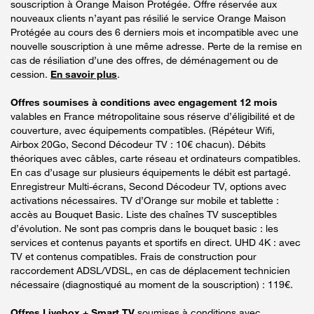
souscription à Orange Maison Protégée. Offre réservée aux
nouveaux clients n’ayant pas résilié le service Orange Maison
Protégée au cours des 6 derniers mois et incompatible avec une
nouvelle souscription à une même adresse. Perte de la remise en
cas de résiliation d’une des offres, de déménagement ou de
cession.
En savoir plus
.
Offres soumises à conditions avec engagement 12 mois
valables en France métropolitaine sous réserve d’éligibilité et de
couverture, avec équipements compatibles. (Répéteur Wifi,
Airbox 20Go, Second Décodeur TV : 10€ chacun). Débits
théoriques avec câbles, carte réseau et ordinateurs compatibles.
En cas d’usage sur plusieurs équipements le débit est partagé.
Enregistreur Multi-écrans, Second Décodeur TV, options avec
activations nécessaires. TV d’Orange sur mobile et tablette :
accès au Bouquet Basic. Liste des chaînes TV susceptibles
d’évolution. Ne sont pas compris dans le bouquet basic : les
services et contenus payants et sportifs en direct. UHD 4K : avec
TV et contenus compatibles. Frais de construction pour
raccordement ADSL/VDSL, en cas de déplacement technicien
nécessaire (diagnostiqué au moment de la souscription) : 119€.
Offres Livebox + Smart TV
soumises à conditions avec