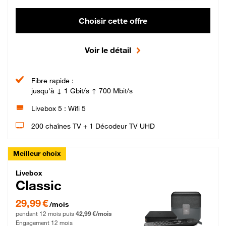
Choisir cette offre
Voir le détail
Fibre rapide :
jusqu'à ↓ 1 Gbit/s ↑ 700 Mbit/s
Livebox 5 : Wifi 5
200 chaînes TV + 1 Décodeur TV UHD
Meilleur choix
Livebox Classic Fibre
Livebox
Classic
29,99 € par mois pendant 12 mois puis 42,99 € par mois, Engagement 12 moi
29,99 €
/mois
pendant 12 mois puis
42,99 €/mois
Engagement 12 mois