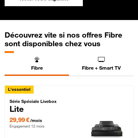
Découvrez vite si nos offres Fibre
sont disponibles chez vous
Fibre
Fibre + Smart TV
L'essentiel
Série Spéciale Livebox Lite Fibre
Série Spéciale Livebox
Lite
29,99 € par mois , Engagement 12 mois
29,99 €
/mois
Engagement 12 mois