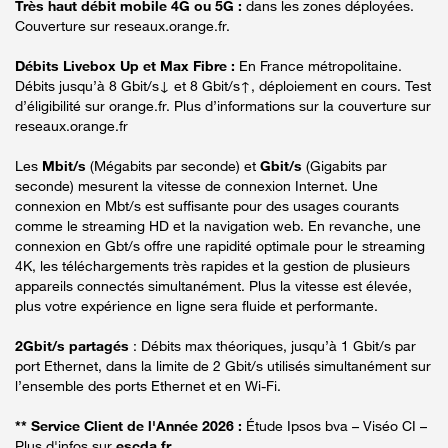
Très haut débit mobile 4G ou 5G :
dans les zones déployées.
Couverture sur reseaux.orange.fr.
Débits Livebox Up et Max Fibre :
En France métropolitaine.
Débits jusqu’à 8 Gbit/s↓ et 8 Gbit/s↑, déploiement en cours. Test
d’éligibilité sur orange.fr. Plus d’informations sur la couverture sur
reseaux.orange.fr
Les
Mbit/s
(Mégabits par seconde) et
Gbit/s
(Gigabits par
seconde) mesurent la vitesse de connexion Internet. Une
connexion en Mbt/s est suffisante pour des usages courants
comme le streaming HD et la navigation web. En revanche, une
connexion en Gbt/s offre une rapidité optimale pour le streaming
4K, les téléchargements très rapides et la gestion de plusieurs
appareils connectés simultanément. Plus la vitesse est élevée,
plus votre expérience en ligne sera fluide et performante.
2Gbit/s partagés
: Débits max théoriques, jusqu’à 1 Gbit/s par
port Ethernet, dans la limite de 2 Gbit/s utilisés simultanément sur
l’ensemble des ports Ethernet et en Wi-Fi.
** Service Client de l'Année 2026 :
Étude Ipsos bva – Viséo CI –
Plus d'infos sur
escda.fr