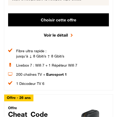
Choisir cette offre
Voir le détail
Fibre ultra rapide :
jusqu'à ↓ 8 Gbit/s ↑ 8 Gbit/s
Livebox 7 : Wifi 7 + 1 Répéteur Wifi 7
200 chaînes TV +
Eurosport 1
1 Décodeur TV 6
Offre - 26 ans
Cheat_Code Fibre_18_26
Offre
Cheat_Code