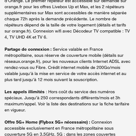
d'Orange. Le premier répéteur est accessible sur demande sur
orange.fr pour les offres Livebox Up et Max, et les 2 répéteurs
supplémentaires sur Max sont accessibles de manière séparée
chaque 72h après la demande précédente. Le nombre de
répéteurs dépend de la taille de votre logement (détails et tarifs
sur orange.fr). Connexion wifi avec Décodeur TV compatible : TV
4, TV UHD 4K et TV 6.
Partage de connexion :
Service valable en France
métropolitaine, sous réserve de couverture mobile (détails sur
réseaux.orange.fr), pour les nouveaux clients Internet ADSL avec
rendez-vous ou Fibre. Crédit internet mobile de 200Go/mois
valable jusqu'à la mise en service de votre accès internet et au
plus tard jusqu'à 12 mois suivant la souscription.
Les appels illimités
: Hors coût du service des numéros
spéciaux. Jusqu’à 250 correspondants différents/mois et 3h
maximum/appel. Voir la liste des destinations sur la fiche tarifaire
en vigueur.
Offre 5G+ Home (Flybox 5G+ nécessaire) :
Connexion
accessible exclusivement en France métropolitaine sous
couverture 5G en 3,5GHz. 5G : dans les zones couvertes