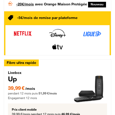
-20€/mois
avec Orange Maison Protégée
Nouveau
-5€/mois de remise par plateforme
Fibre ultra rapide
Livebox Up Fibre
Livebox
Up
39,99 € par mois pendant 12 mois puis 51,99 € par mois, Engagement 12 moi
39,99 €
/mois
pendant 12 mois puis
51,99 €/mois
Engagement 12 mois
Prix client mobile
39,99 €/mois
pendant 12 mois puis
46,99 €/mois