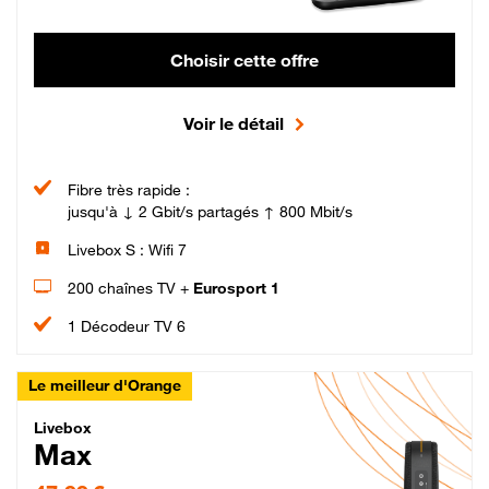
Choisir cette offre
Voir le détail
Fibre très rapide :
jusqu'à ↓ 2 Gbit/s partagés ↑ 800 Mbit/s
Livebox S : Wifi 7
200 chaînes TV +
Eurosport 1
1 Décodeur TV 6
Le meilleur d'Orange
Livebox Max Fibre
Livebox
Max
47,99 € par mois pendant 12 mois puis 57,99 € par mois, Engagement 12 moi