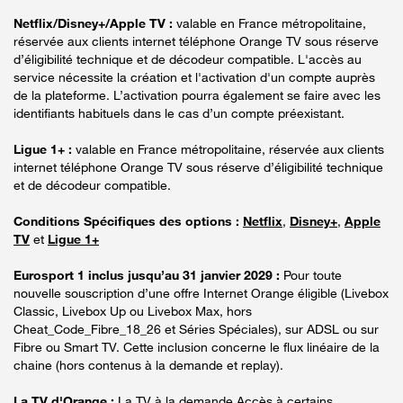
Netflix/Disney+/Apple TV :
valable en France métropolitaine,
réservée aux clients internet téléphone Orange TV sous réserve
d’éligibilité technique et de décodeur compatible. L'accès au
service nécessite la création et l'activation d'un compte auprès
de la plateforme. L’activation pourra également se faire avec les
identifiants habituels dans le cas d’un compte préexistant.
Ligue 1+ :
valable en France métropolitaine, réservée aux clients
internet téléphone Orange TV sous réserve d’éligibilité technique
et de décodeur compatible.
Conditions Spécifiques des options :
Netflix
,
Disney+
,
Apple
TV
et
Ligue 1+
Eurosport 1 inclus jusqu’au 31 janvier 2029 :
Pour toute
nouvelle souscription d’une offre Internet Orange éligible (Livebox
Classic, Livebox Up ou Livebox Max, hors
Cheat_Code_Fibre_18_26 et Séries Spéciales), sur ADSL ou sur
Fibre ou Smart TV. Cette inclusion concerne le flux linéaire de la
chaine (hors contenus à la demande et replay).
La TV d'Orange :
La TV à la demande Accès à certains