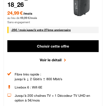
18_26
24,99 € par mois pendant 0 mois puis 49,99 € par mois, Sans engagement
24,99 €
/mois
au lieu de
49,99 €/mois
Sans engagement
25 € par mois
-
25€ / mois
jusqu'à votre 27ème anniversaire
Choisir cette offre
Voir le détail
Fibre très rapide :
jusqu'à ↓ 2 Gbit/s ↑ 800 Mbit/s
Livebox 6 : Wifi 6E
Jusqu’à 200 chaînes TV + 1 Décodeur TV UHD en
option à 5€/mois