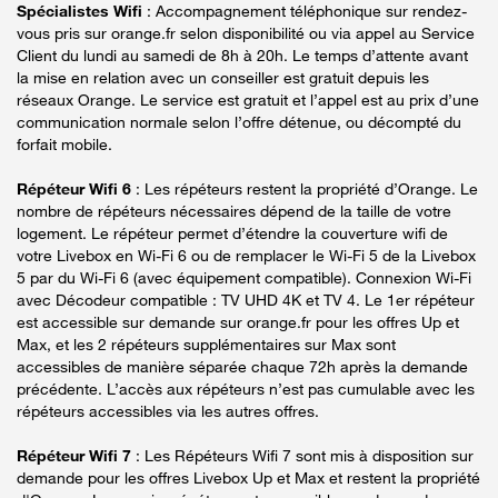
Spécialistes Wifi
: Accompagnement téléphonique sur rendez-
vous pris sur orange.fr selon disponibilité ou via appel au Service
Client du lundi au samedi de 8h à 20h. Le temps d’attente avant
la mise en relation avec un conseiller est gratuit depuis les
réseaux Orange. Le service est gratuit et l’appel est au prix d’une
communication normale selon l’offre détenue, ou décompté du
forfait mobile.
Répéteur Wifi 6
: Les répéteurs restent la propriété d’Orange. Le
nombre de répéteurs nécessaires dépend de la taille de votre
logement. Le répéteur permet d’étendre la couverture wifi de
votre Livebox en Wi-Fi 6 ou de remplacer le Wi-Fi 5 de la Livebox
5 par du Wi-Fi 6 (avec équipement compatible). Connexion Wi-Fi
avec Décodeur compatible : TV UHD 4K et TV 4. Le 1er répéteur
est accessible sur demande sur orange.fr pour les offres Up et
Max, et les 2 répéteurs supplémentaires sur Max sont
accessibles de manière séparée chaque 72h après la demande
précédente. L’accès aux répéteurs n’est pas cumulable avec les
répéteurs accessibles via les autres offres.
Répéteur Wifi 7
: Les Répéteurs Wifi 7 sont mis à disposition sur
demande pour les offres Livebox Up et Max et restent la propriété