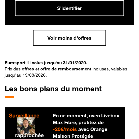
S'identifier
Voir moins d'offres
Eurosport 1 inclus jusqu'au 31/01/2029.
Prix des
offres
et
offre de remboursement
incluses, valables
jusqu’au 19/08/2026.
Les bons plans du moment
En ce moment, avec Livebox
Max Fibre, profitez de
20 € par mois
-
20€/mois
avec Orange
Maison Protégée