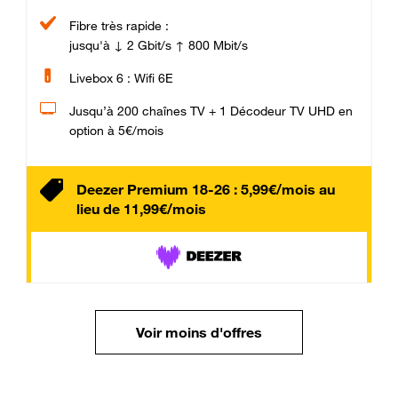
Fibre très rapide :
jusqu'à ↓ 2 Gbit/s ↑ 800 Mbit/s
Livebox 6 : Wifi 6E
Jusqu’à 200 chaînes TV + 1 Décodeur TV UHD en
option à 5€/mois
Deezer Premium 18-26 : 5,99€/mois au
lieu de 11,99€/mois
Voir moins d'offres