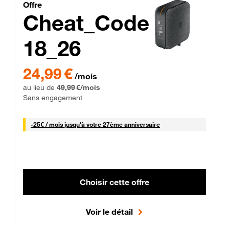
Cheat_Code Fibre_18_26
Offre
Cheat_Code
18_26
 Engagement 12 mois
24,99 € par mois pendant 0 mois puis 49,99 € par mois, Sans 
24,99 €
/mois
au lieu de
49,99 €/mois
Sans engagement
25 € par mois
-
25€ / mois
jusqu'à votre 27ème anniversaire
Choisir cette offre
Voir le détail