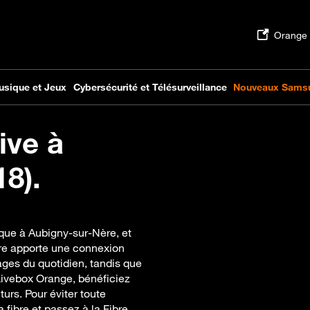
ive à
8).
ique à Aubigny-sur-Nère, et
re apporte une connexion
ages du quotidien, tandis que
Livebox Orange, bénéficiez
urs. Pour éviter toute
a fibre et passez à la Fibre