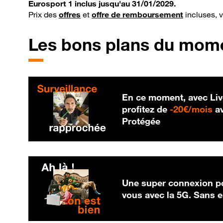
Eurosport 1 inclus jusqu'au 31/01/2029.
Prix des
offres
et
offre de remboursement
incluses, 
Les bons plans du mom
En ce moment, avec Liv
20
profitez de
-
20€/mois
av
Protégée
Une super connexion po
vous avec la 5G. Sans