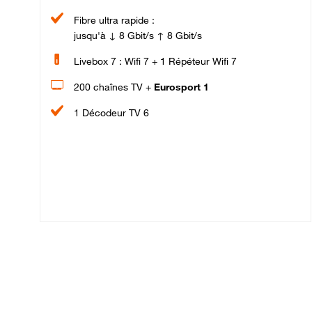
Fibre ultra rapide :
jusqu'à ↓ 8 Gbit/s ↑ 8 Gbit/s
Livebox 7 : Wifi 7 + 1 Répéteur Wifi 7
200 chaînes TV +
Eurosport 1
1 Décodeur TV 6