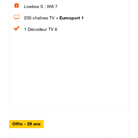
Livebox S : Wifi 7
200 chaînes TV +
Eurosport 1
1 Décodeur TV 6
Offre - 26 ans