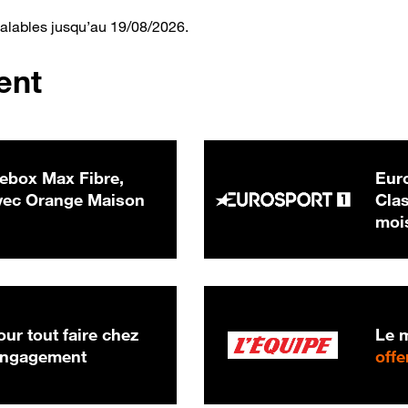
valables jusqu’au 19/08/2026.
ent
ebox Max Fibre,
Euro
 € par mois
ec Orange Maison
Clas
moi
ur tout faire chez
Le m
 engagement
offe