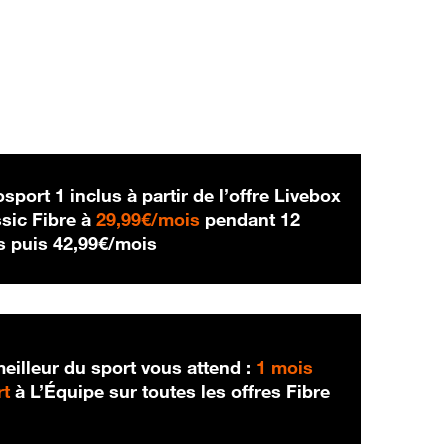
sport 1 inclus à partir de l’offre Livebox
29,99 € par mois
sic Fibre à
29,99€/mois
pendant 12
42,99 € par mois
s puis
42,99€/mois
eilleur du sport vous attend :
1 mois
rt
à L’Équipe sur toutes les offres Fibre