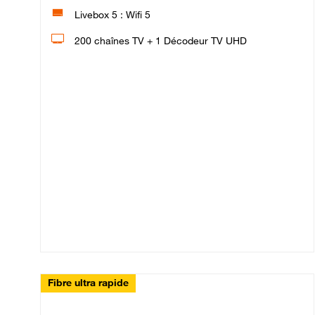
Livebox 5 : Wifi 5
200 chaînes TV + 1 Décodeur TV UHD
Fibre ultra rapide