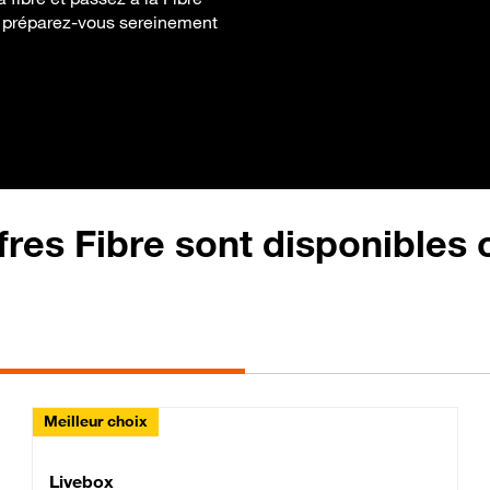
 et préparez-vous sereinement
fres Fibre sont disponibles
Meilleur choix
Lite Fibre
Livebox Classic Fibre
Livebox