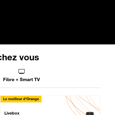
 chez vous
Fibre + Smart TV
Le meilleur d'Orange
Livebox Max Fibre
Livebox