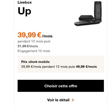
Livebox Up Fibre
Livebox
Up
39,99 € par mois pendant 12 mois puis 51,99 € par mois,
39,99 €
/mois
pendant 12 mois puis
51,99 €/mois
Engagement 12 mois
Prix client mobile
39,99 €/mois
pendant 12 mois puis
46,99 €/mois
Choisir cette offre
Voir le détail