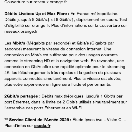
Couverture sur reseaux.orange.fr.
Débits Livebox Up et Max Fibre :
En France métropolitaine.
Débits jusqu’à 8 Gbit/s↓ et 8 Gbit/s↑, déploiement en cours. Test
d’éligibilité sur orange.fr. Plus d’informations sur la couverture sur
reseaux.orange.fr
Les
Mbit/s
(Mégabits par seconde) et
Gbit/s
(Gigabits par
seconde) mesurent la vitesse de connexion Internet. Une
connexion en Mbt/s est suffisante pour des usages courants
comme le streaming HD et la navigation web. En revanche, une
connexion en Gbt/s offre une rapidité optimale pour le streaming
4K, les téléchargements très rapides et la gestion de plusieurs
appareils connectés simultanément. Plus la vitesse est élevée,
plus votre expérience en ligne sera fluide et performante.
2Gbit/s partagés
: Débits max théoriques, jusqu’à 1 Gbit/s par
port Ethernet, dans la limite de 2 Gbit/s utilisés simultanément sur
l’ensemble des ports Ethernet et en Wi-Fi.
** Service Client de l'Année 2026 :
Étude Ipsos bva – Viséo CI –
Plus d'infos sur
escda.fr