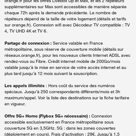
orange.fr pour les offres Livebox Up et Max, et les 2 répéteurs
supplémentaires sur Max sont accessibles de manière séparée
chaque 72h après la demande précédente. Le nombre de
répéteurs dépend de la taille de votre logement (détails et tarifs
sur orange.fr). Connexion wifi avec Décodeur TV compatible : TV
4, TV UHD 4K et TV 6.
Partage de connexion :
Service valable en France
métropolitaine, sous réserve de couverture mobile (détails sur
réseaux.orange.fr), pour les nouveaux clients Internet ADSL avec
rendez-vous ou Fibre. Crédit internet mobile de 200Go/mois
valable jusqu'à la mise en service de votre accès internet et au
plus tard jusqu'à 12 mois suivant la souscription.
Les appels illimités
: Hors coût du service des numéros
spéciaux. Jusqu’à 250 correspondants différents/mois et 3h
maximum/appel. Voir la liste des destinations sur la fiche tarifaire
en vigueur.
Offre 5G+ Home (Flybox 5G+ nécessaire) :
Connexion
accessible exclusivement en France métropolitaine sous
couverture 5G en 3,5GHz. 5G : dans les zones couvertes
(déploiement en cours). Frais d’activation : 29€. Jusqu’à 1,5