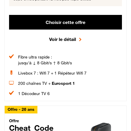
Choisir cette offre
Voir le détail
Fibre ultra rapide :
jusqu'à ↓ 8 Gbit/s ↑ 8 Gbit/s
Livebox 7 : Wifi 7 + 1 Répéteur Wifi 7
200 chaînes TV +
Eurosport 1
1 Décodeur TV 6
Offre - 26 ans
Cheat_Code Fibre_18_26
Offre
Cheat_Code