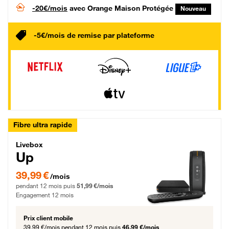
-20€/mois
avec Orange Maison Protégée
Nouveau
-5€/mois de remise par plateforme
Fibre ultra rapide
Livebox Up Fibre
Livebox
Up
39,99 € par mois pendant 12 mois puis 51,99 € par mois, Engagement 12 moi
39,99 €
/mois
pendant 12 mois puis
51,99 €/mois
Engagement 12 mois
Prix client mobile
39,99 €/mois
pendant 12 mois puis
46,99 €/mois