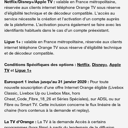
Netflix/Disney+/Apple TV :
valable en France métropolitaine,
réservée aux clients internet téléphone Orange TV sous réserve
d’éligibilité technique et de décodeur compatible. L'accès au
service nécessite la création et l'activation d'un compte auprès
de la plateforme. L’activation pourra également se faire avec les
identifiants habituels dans le cas d’un compte préexistant.
Ligue 1+ :
valable en France métropolitaine, réservée aux clients
internet téléphone Orange TV sous réserve d’éligibilité technique
et de décodeur compatible.
Conditions Spécifiques des options :
Netflix
,
Disney+
,
Apple
TV
et
Ligue 1+
Eurosport 1 inclus jusqu’au 31 janvier 2029 :
Pour toute
nouvelle souscription d’une offre Internet Orange éligible (Livebox
Classic, Livebox Up ou Livebox Max, hors
Cheat_Code_Fibre_18_26 et Séries Spéciales), sur ADSL ou sur
Fibre ou Smart TV. Cette inclusion concerne le flux linéaire de la
chaine (hors contenus à la demande et replay).
La TV d'Orange :
La TV à la demande Accès à certains
programmes (hors films) à partir du lendemain de la diffusion