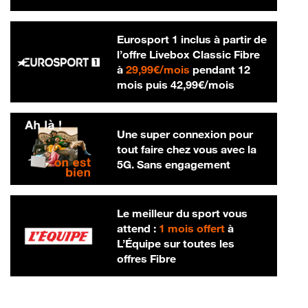
Eurosport 1 inclus à partir de
l’offre Livebox Classic Fibre
29,99 € par mois
à
29,99€/mois
pendant 12
42,99 € par m
mois puis
42,99€/mois
Une super connexion pour
tout faire chez vous avec la
5G. Sans engagement
Le meilleur du sport vous
attend :
1 mois offert
à
L’Équipe sur toutes les
offres Fibre