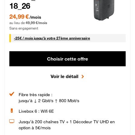
18_26
24,99 € par mois pendant 0 mois puis 49,99 € par mois, Sans engagement
24,99 €
/mois
au lieu de
49,99 €/mois
Sans engagement
25 € par mois
-
25€ / mois
jusqu'à votre 27ème anniversaire
Choisir cette offre
Voir le détail
Fibre très rapide :
jusqu'à ↓ 2 Gbit/s ↑ 800 Mbit/s
Livebox 6 : Wifi 6E
Jusqu’à 200 chaînes TV + 1 Décodeur TV UHD en
option à 5€/mois