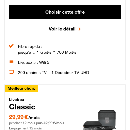
Choisir cette offre
Voir le détail
Fibre rapide :
jusqu'à ↓ 1 Gbit/s ↑ 700 Mbit/s
Livebox 5 : Wifi 5
200 chaînes TV + 1 Décodeur TV UHD
Meilleur choix
Livebox Classic Fibre
Livebox
Classic
29,99 € par mois pendant 12 mois puis 42,99 € par mois, Engagement 12 moi
29,99 €
/mois
pendant 12 mois puis
42,99 €/mois
Engagement 12 mois