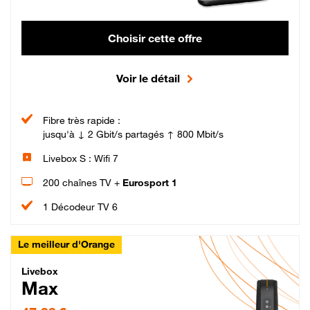
Choisir cette offre
Voir le détail
Fibre très rapide :
jusqu'à ↓ 2 Gbit/s partagés ↑ 800 Mbit/s
Livebox S : Wifi 7
200 chaînes TV +
Eurosport 1
1 Décodeur TV 6
Le meilleur d'Orange
Livebox Max Fibre
Livebox
Max
47,99 € par mois pendant 12 mois puis 57,99 € par mois, Engagement 12 moi