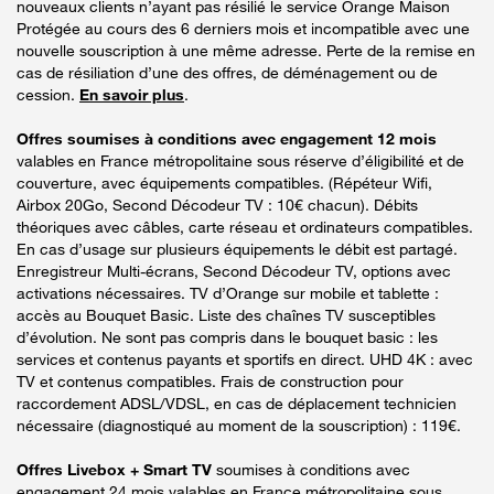
nouveaux clients n’ayant pas résilié le service Orange Maison
Protégée au cours des 6 derniers mois et incompatible avec une
nouvelle souscription à une même adresse. Perte de la remise en
cas de résiliation d’une des offres, de déménagement ou de
cession.
En savoir plus
.
Offres soumises à conditions avec engagement 12 mois
valables en France métropolitaine sous réserve d’éligibilité et de
couverture, avec équipements compatibles. (Répéteur Wifi,
Airbox 20Go, Second Décodeur TV : 10€ chacun). Débits
théoriques avec câbles, carte réseau et ordinateurs compatibles.
En cas d’usage sur plusieurs équipements le débit est partagé.
Enregistreur Multi-écrans, Second Décodeur TV, options avec
activations nécessaires. TV d’Orange sur mobile et tablette :
accès au Bouquet Basic. Liste des chaînes TV susceptibles
d’évolution. Ne sont pas compris dans le bouquet basic : les
services et contenus payants et sportifs en direct. UHD 4K : avec
TV et contenus compatibles. Frais de construction pour
raccordement ADSL/VDSL, en cas de déplacement technicien
nécessaire (diagnostiqué au moment de la souscription) : 119€.
Offres Livebox + Smart TV
soumises à conditions avec
engagement 24 mois valables en France métropolitaine sous