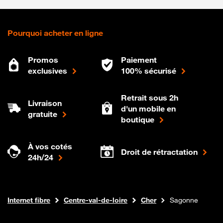
Pourquoi acheter en ligne
Promos
Paiement
exclusives
100% sécurisé
Retrait sous 2h
Livraison
d'un mobile en
gratuite
boutique
À vos cotés
Droit de rétractation
24h/24
Boutique Orange
Internet fibre
Centre-val-de-loire
Cher
Sagonne