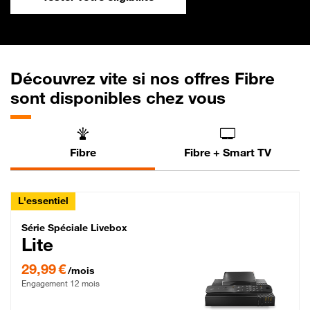
Découvrez vite si nos offres Fibre
sont disponibles chez vous
Fibre
Fibre + Smart TV
L'essentiel
Série Spéciale Livebox Lite Fibre
Série Spéciale Livebox
Lite
29,99 € par mois , Engagement 12 mois
29,99 €
/mois
Engagement 12 mois