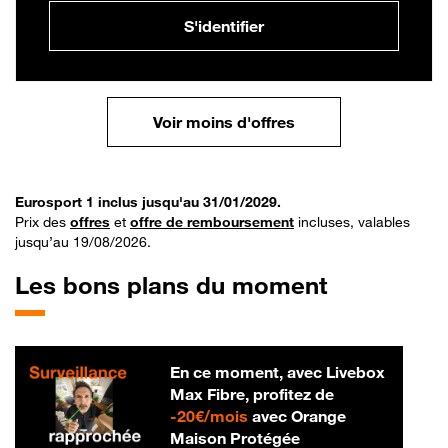
S'identifier
Voir moins d'offres
Eurosport 1 inclus jusqu'au 31/01/2029.
Prix des
offres
et
offre de remboursement
incluses, valables
jusqu’au 19/08/2026.
Les bons plans du moment
En ce moment, avec Livebox
Max Fibre, profitez de
20 € par mois
-
20€/mois
avec Orange
Maison Protégée