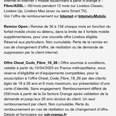
internet et internet + mobile souscrivant à partir d’orange.fr :
Fibre/ADSL :
-5€/mois pendant 12 mois sur Livebox Classic,
Livebox Up, Livebox Max (avec ou sans Smart TV).
Voir l'offre de remboursement sur
Internet
et
Internet+Mobile
.
Remise Open :
Remise de 3€ à 15€ chaque mois en fonction du
forfait mobile choisi ou détenu, dans la limite de 4 forfaits mobile
supplémentaires, pour une nouvelle offre Livebox éligible.
Réservé aux particuliers. Non cumulable. Perte de la remise en
cas de changement d'offre, de résiliation ou de demande de
suppression par le client internet.
Offre Cheat_Code_Fibre_18_26 :
Offre soumise à conditions,
valable à partir du 10/04/2025 en France métropolitaine, sous
réserve d’éligibilité et d’équipements compatibles, pour la
souscription à l’offre Cheat_Code_Fibre_18_26 par des clients
âgés de 18 à 26 ans et 6 mois maximum, sur présentation d’une
carte d’identité. Sans engagement. Remboursement différé de
25€/mois à partir de la 2e facture Orange après validation de la
demande et jusqu’aux 26 ans révolus du client. Un seul
remboursement par client. Non cumulable. Perte du
remboursement en cas de résiliation ou de changement d’offre.
Détails et formulaire sur
odr.orange.fr