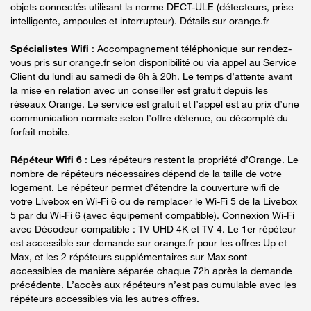
objets connectés utilisant la norme DECT-ULE (détecteurs, prise
intelligente, ampoules et interrupteur). Détails sur orange.fr
Spécialistes Wifi
: Accompagnement téléphonique sur rendez-
vous pris sur orange.fr selon disponibilité ou via appel au Service
Client du lundi au samedi de 8h à 20h. Le temps d’attente avant
la mise en relation avec un conseiller est gratuit depuis les
réseaux Orange. Le service est gratuit et l’appel est au prix d’une
communication normale selon l’offre détenue, ou décompté du
forfait mobile.
Répéteur Wifi 6
: Les répéteurs restent la propriété d’Orange. Le
nombre de répéteurs nécessaires dépend de la taille de votre
logement. Le répéteur permet d’étendre la couverture wifi de
votre Livebox en Wi-Fi 6 ou de remplacer le Wi-Fi 5 de la Livebox
5 par du Wi-Fi 6 (avec équipement compatible). Connexion Wi-Fi
avec Décodeur compatible : TV UHD 4K et TV 4. Le 1er répéteur
est accessible sur demande sur orange.fr pour les offres Up et
Max, et les 2 répéteurs supplémentaires sur Max sont
accessibles de manière séparée chaque 72h après la demande
précédente. L’accès aux répéteurs n’est pas cumulable avec les
répéteurs accessibles via les autres offres.