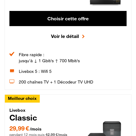
Choisir cette offre
Voir le détail
Fibre rapide :
jusqu'à ↓ 1 Gbit/s ↑ 700 Mbit/s
Livebox 5 : Wifi 5
200 chaînes TV + 1 Décodeur TV UHD
Meilleur choix
Livebox Classic Fibre
Livebox
Classic
29,99 € par mois pendant 12 mois puis 42,99 € par mois, Engagement 12 moi
29,99 €
/mois
pendant 12 mois puis
42,99 €/mois