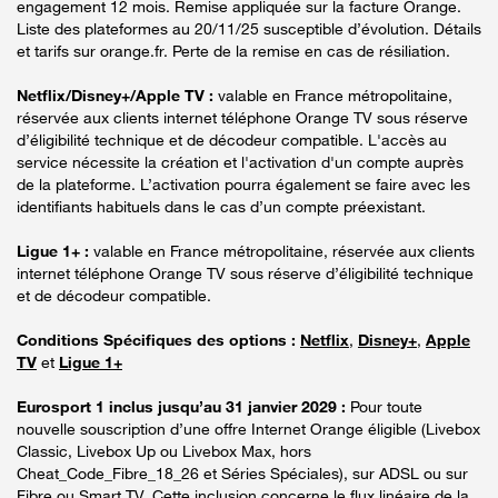
engagement 12 mois. Remise appliquée sur la facture Orange.
Liste des plateformes au 20/11/25 susceptible d’évolution. Détails
et tarifs sur orange.fr. Perte de la remise en cas de résiliation.
Netflix/Disney+/Apple TV :
valable en France métropolitaine,
réservée aux clients internet téléphone Orange TV sous réserve
d’éligibilité technique et de décodeur compatible. L'accès au
service nécessite la création et l'activation d'un compte auprès
de la plateforme. L’activation pourra également se faire avec les
identifiants habituels dans le cas d’un compte préexistant.
Ligue 1+ :
valable en France métropolitaine, réservée aux clients
internet téléphone Orange TV sous réserve d’éligibilité technique
et de décodeur compatible.
Conditions Spécifiques des options :
Netflix
,
Disney+
,
Apple
TV
et
Ligue 1+
Eurosport 1 inclus jusqu’au 31 janvier 2029 :
Pour toute
nouvelle souscription d’une offre Internet Orange éligible (Livebox
Classic, Livebox Up ou Livebox Max, hors
Cheat_Code_Fibre_18_26 et Séries Spéciales), sur ADSL ou sur
Fibre ou Smart TV. Cette inclusion concerne le flux linéaire de la