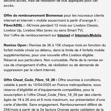
second accès, frais de résiliation de 60€ appliqués pour cet
accès.
Offre de remboursement Bienvenue
pour les nouveaux clients
internet et internet + mobile souscrivant à partir d’orange.fr :
Fibre/ADSL :
-5€/mois pendant 12 mois sur Livebox Classic,
Livebox Up, Livebox Max (avec ou sans Smart TV).
Voir l'offre de remboursement sur
Internet
et
Internet+Mobile
.
Remise Open :
Remise de 3€ à 15€ chaque mois en fonction du
forfait mobile choisi ou détenu, dans la limite de 4 forfaits mobile
supplémentaires, pour une nouvelle offre Livebox éligible.
Réservé aux particuliers. Non cumulable. Perte de la remise en
cas de changement d'offre, de résiliation ou de demande de
suppression par le client internet.
Offre Cheat_Code_Fibre_18_26 :
Offre soumise à conditions,
valable à partir du 10/04/2025 en France métropolitaine, sous
réserve d’éligibilité et d’équipements compatibles, pour la
souscription à l’offre Cheat_Code_Fibre_18_26 par des clients
âgés de 18 à 26 ans et 6 mois maximum, sur présentation d’une
carte d’identité. Sans engagement. Remboursement différé de
25€/mois à partir de la 2e facture Orange après validation de la