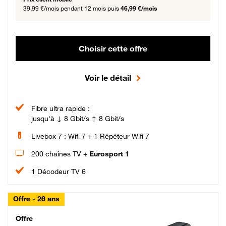
39,99 €/mois
pendant 12 mois puis
46,99 €/mois
Choisir cette offre
Voir le détail
Fibre ultra rapide :
jusqu'à ↓ 8 Gbit/s ↑ 8 Gbit/s
Livebox 7 : Wifi 7 + 1 Répéteur Wifi 7
200 chaînes TV +
Eurosport 1
1 Décodeur TV 6
Offre - 26 ans
Cheat_Code Fibre_18_26
Offre