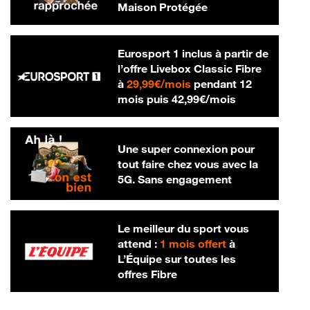
Maison Protégée
Eurosport 1 inclus à partir de
l’offre Livebox Classic Fibre
29,99 € par mois
à
29,99€/mois
pendant 12
42,99 € par m
mois puis
42,99€/mois
Une super connexion pour
tout faire chez vous avec la
5G. Sans engagement
Le meilleur du sport vous
attend :
1 mois offert
à
L’Équipe sur toutes les
offres Fibre