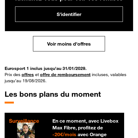
S'identifier
Voir moins d'offres
Eurosport 1 inclus jusqu'au 31/01/2029.
Prix des
offres
et
offre de remboursement
incluses, valables
jusqu’au 19/08/2026.
Les bons plans du moment
En ce moment, avec Livebox
Max Fibre, profitez de
20 € par mois
-
20€/mois
avec Orange