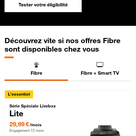
Tester votre éligibilité
Découvrez vite si nos offres Fibre
sont disponibles chez vous
Fibre
Fibre + Smart TV
L'essentiel
Série Spéciale Livebox Lite Fibre
Série Spéciale Livebox
Lite
29,99 € par mois , Engagement 12 mois
29,99 €
/mois
Engagement 12 mois