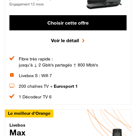
Engagement 12 mois
Choisir cette offre
Voir le détail
Fibre très rapide :
jusqu'à ↓ 2 Gbit/s partagés ↑ 800 Mbit/s
Livebox S : Wifi 7
200 chaînes TV +
Eurosport 1
1 Décodeur TV 6
Le meilleur d'Orange
Livebox Max Fibre
Livebox
Max