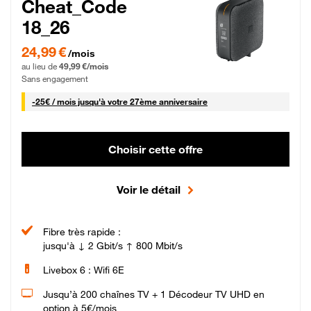
Cheat_Code
18_26
24,99 € par mois pendant 0 mois puis 49,99 € par mois, Sans engagement
24,99 €
/mois
au lieu de
49,99 €/mois
Sans engagement
25 € par mois
-
25€ / mois
jusqu'à votre 27ème anniversaire
Choisir cette offre
Voir le détail
Fibre très rapide :
jusqu'à ↓ 2 Gbit/s ↑ 800 Mbit/s
Livebox 6 : Wifi 6E
Jusqu’à 200 chaînes TV + 1 Décodeur TV UHD en
option à 5€/mois