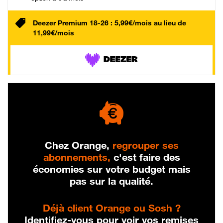
Deezer Premium 18-26 : 5,99€/mois au lieu de
11,99€/mois
Chez Orange,
regrouper ses
abonnements,
c'est faire des
économies sur votre budget mais
pas sur la qualité.
Déjà client Orange ou Sosh ?
Identifiez-vous pour voir vos remises