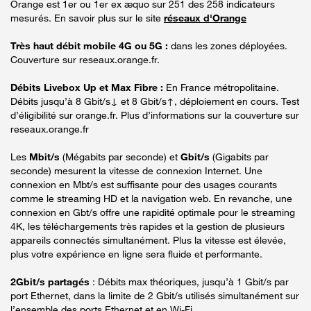
Orange est 1er ou 1er ex æquo sur 251 des 258 indicateurs
mesurés. En savoir plus sur le site
réseaux d'Orange
Très haut débit mobile 4G ou 5G :
dans les zones déployées.
Couverture sur reseaux.orange.fr.
Débits Livebox Up et Max Fibre :
En France métropolitaine.
Débits jusqu’à 8 Gbit/s↓ et 8 Gbit/s↑, déploiement en cours. Test
d’éligibilité sur orange.fr. Plus d’informations sur la couverture sur
reseaux.orange.fr
Les
Mbit/s
(Mégabits par seconde) et
Gbit/s
(Gigabits par
seconde) mesurent la vitesse de connexion Internet. Une
connexion en Mbt/s est suffisante pour des usages courants
comme le streaming HD et la navigation web. En revanche, une
connexion en Gbt/s offre une rapidité optimale pour le streaming
4K, les téléchargements très rapides et la gestion de plusieurs
appareils connectés simultanément. Plus la vitesse est élevée,
plus votre expérience en ligne sera fluide et performante.
2Gbit/s partagés
: Débits max théoriques, jusqu’à 1 Gbit/s par
port Ethernet, dans la limite de 2 Gbit/s utilisés simultanément sur
l’ensemble des ports Ethernet et en Wi-Fi.