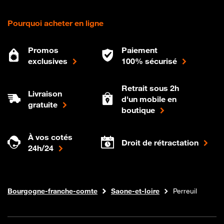
Pourquoi acheter en ligne
Promos
Paiement
exclusives
100% sécurisé
Retrait sous 2h
Livraison
d'un mobile en
gratuite
boutique
À vos cotés
Droit de rétractation
24h/24
Internet fibre
Boutique Orange
Bourgogne-franche-comte
Saone-et-loire
Perreuil