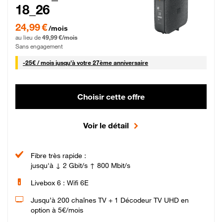
18_26
24,99 € par mois pendant 0 mois puis 49,99 € par mois, Sans engagement
24,99 €
/mois
au lieu de
49,99 €/mois
Sans engagement
25 € par mois
-
25€ / mois
jusqu'à votre 27ème anniversaire
Choisir cette offre
Voir le détail
Fibre très rapide :
jusqu'à ↓ 2 Gbit/s ↑ 800 Mbit/s
Livebox 6 : Wifi 6E
Jusqu’à 200 chaînes TV + 1 Décodeur TV UHD en
option à 5€/mois