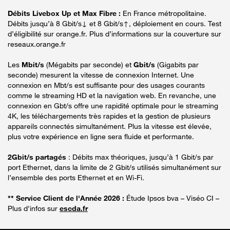
Débits Livebox Up et Max Fibre :
En France métropolitaine.
Débits jusqu’à 8 Gbit/s↓ et 8 Gbit/s↑, déploiement en cours. Test
d’éligibilité sur orange.fr. Plus d’informations sur la couverture sur
reseaux.orange.fr
Les
Mbit/s
(Mégabits par seconde) et
Gbit/s
(Gigabits par
seconde) mesurent la vitesse de connexion Internet. Une
connexion en Mbt/s est suffisante pour des usages courants
comme le streaming HD et la navigation web. En revanche, une
connexion en Gbt/s offre une rapidité optimale pour le streaming
4K, les téléchargements très rapides et la gestion de plusieurs
appareils connectés simultanément. Plus la vitesse est élevée,
plus votre expérience en ligne sera fluide et performante.
2Gbit/s partagés
: Débits max théoriques, jusqu’à 1 Gbit/s par
port Ethernet, dans la limite de 2 Gbit/s utilisés simultanément sur
l’ensemble des ports Ethernet et en Wi-Fi.
** Service Client de l'Année 2026 :
Étude Ipsos bva – Viséo CI –
Plus d'infos sur
escda.fr