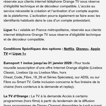
réservée aux clients internet téléphone Orange TV sous réserve
d’éligibilité technique et de décodeur compatible. L'accès au
service nécessite la création et l'activation d'un compte auprès
de la plateforme. L’activation pourra également se faire avec les
identifiants habituels dans le cas d’un compte préexistant.
Ligue 1+ :
valable en France métropolitaine, réservée aux clients
internet téléphone Orange TV sous réserve d’éligibilité technique
et de décodeur compatible.
Conditions Spécifiques des options :
Netflix
,
Disney+
,
Apple
TV
et
Ligue 1+
Eurosport 1 inclus jusqu’au 31 janvier 2029 :
Pour toute
nouvelle souscription d’une offre Internet Orange éligible (Livebox
Classic, Livebox Up ou Livebox Max, hors
Cheat_Code_Fibre_18_26 et Séries Spéciales), sur ADSL ou sur
Fibre ou Smart TV. Cette inclusion concerne le flux linéaire de la
chaine (hors contenus à la demande et replay).
La TV d'Orange :
La TV à la demande Accès à certains
programmes (hors films) à partir du lendemain de la diffusion
(hors programmes de Disney Channel disponibles le lundi suivant