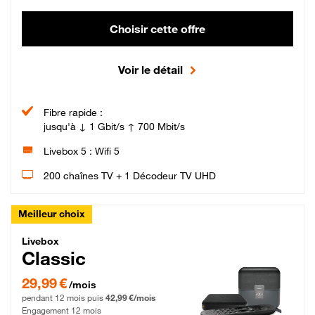
Choisir cette offre
Voir le détail
Fibre rapide :
jusqu'à ↓ 1 Gbit/s ↑ 700 Mbit/s
Livebox 5 : Wifi 5
200 chaînes TV + 1 Décodeur TV UHD
Meilleur choix
Livebox Classic Fibre
Livebox
Classic
29,99 € par mois pendant 12 mois puis 42,99 € par mois, Engagement 12 moi
29,99 €
/mois
pendant 12 mois puis
42,99 €/mois
Engagement 12 mois