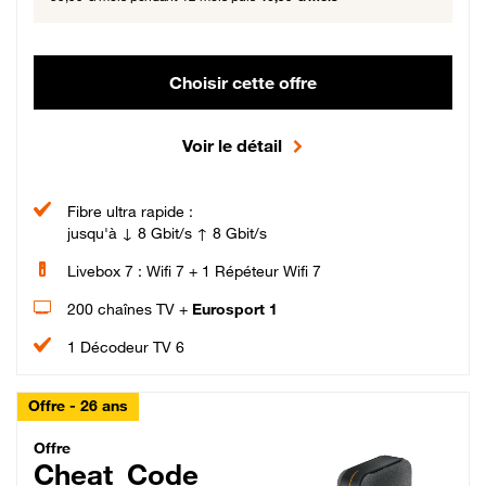
Choisir cette offre
Voir le détail
Fibre ultra rapide :
jusqu'à ↓ 8 Gbit/s ↑ 8 Gbit/s
Livebox 7 : Wifi 7 + 1 Répéteur Wifi 7
200 chaînes TV +
Eurosport 1
1 Décodeur TV 6
Offre - 26 ans
Cheat_Code Fibre_18_26
Offre
Cheat_Code