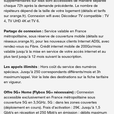
supplémentaires sur Max sont accessibles de manière séparée
chaque 72h après la demande précédente. Le nombre de
répéteurs dépend de la taille de votre logement (détails et tarifs
sur orange.fr). Connexion wifi avec Décodeur TV compatible : TV
4, TV UHD 4K et TV 6.
Partage de connexion :
Service valable en France
métropolitaine, sous réserve de couverture mobile (détails sur
réseaux.orange.fr), pour les nouveaux clients Internet ADSL avec
rendez-vous ou Fibre. Crédit internet mobile de 200Go/mois
valable jusqu'à la mise en service de votre accès internet et au
plus tard jusqu'à 12 mois suivant la souscription.
Les appels illimités
: Hors coût du service des numéros
spéciaux. Jusqu’à 250 correspondants différents/mois et 3h
maximum/appel. Voir la liste des destinations sur la fiche tarifaire
en vigueur.
Offre 5G+ Home (Flybox 5G+ nécessaire) :
Connexion
accessible exclusivement en France métropolitaine sous
couverture 5G en 3,5GHz. 5G : dans les zones couvertes
(déploiement en cours). Frais d’activation : 29€. Jusqu’à 1,5
Gbit/s en réception et 250 Mbit/s en émission : débits maximum