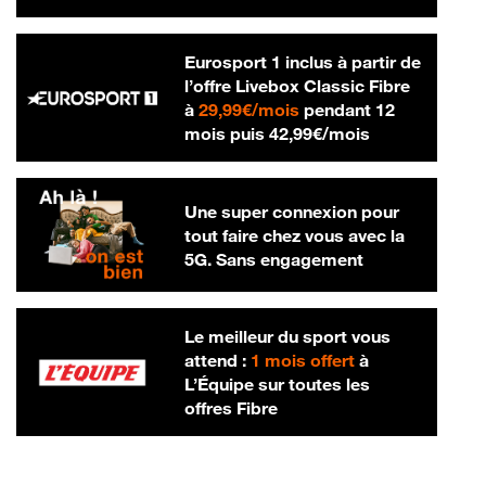
Eurosport 1 inclus à partir de
l’offre Livebox Classic Fibre
29,99 € par mois
à
29,99€/mois
pendant 12
42,99 € par m
mois puis
42,99€/mois
Une super connexion pour
tout faire chez vous avec la
5G. Sans engagement
Le meilleur du sport vous
attend :
1 mois offert
à
L’Équipe sur toutes les
offres Fibre