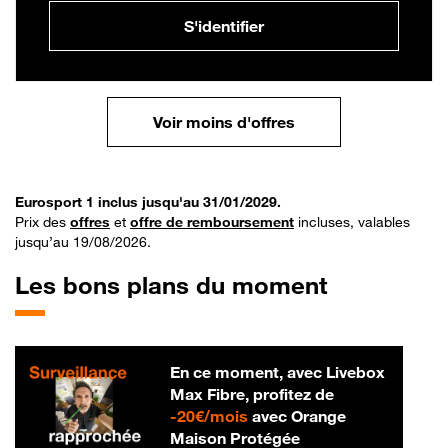
S'identifier
Voir moins d'offres
Eurosport 1 inclus jusqu'au 31/01/2029.
Prix des
offres
et
offre de remboursement
incluses, valables
jusqu’au 19/08/2026.
Les bons plans du moment
En ce moment, avec Livebox
Max Fibre, profitez de
20 € par mois
-
20€/mois
avec Orange
Maison Protégée