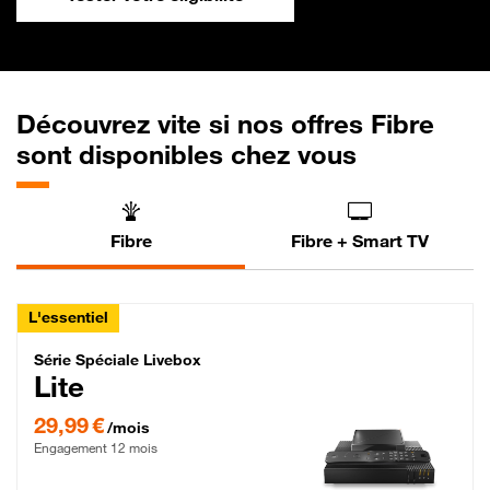
Découvrez vite si nos offres Fibre
sont disponibles chez vous
Fibre
Fibre + Smart TV
L'essentiel
Série Spéciale Livebox Lite Fibre
Série Spéciale Livebox
Lite
29,99 € par mois , Engagement 12 mois
29,99 €
/mois
Engagement 12 mois