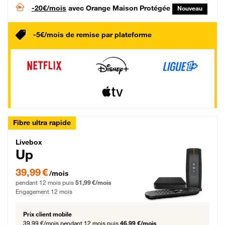
-20€/mois
avec Orange Maison Protégée
Nouveau
-5€/mois de remise par plateforme
Fibre ultra rapide
Livebox Up Fibre
Livebox
Up
39,99 € par mois pendant 12 mois puis 51,99 € par mois, Engagement 12 moi
39,99 €
/mois
pendant 12 mois puis
51,99 €/mois
Engagement 12 mois
Prix client mobile
39,99 €/mois
pendant 12 mois puis
46,99 €/mois