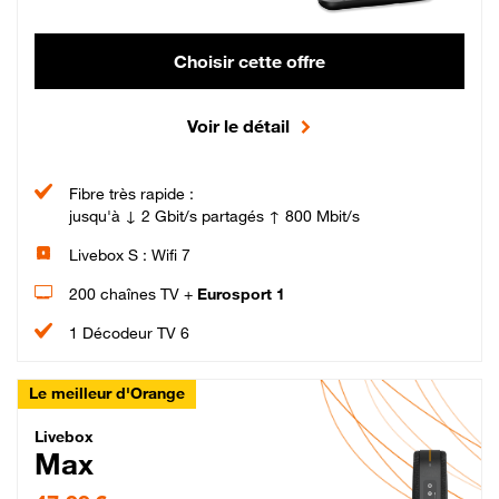
Choisir cette offre
Voir le détail
Fibre très rapide :
jusqu'à ↓ 2 Gbit/s partagés ↑ 800 Mbit/s
Livebox S : Wifi 7
200 chaînes TV +
Eurosport 1
1 Décodeur TV 6
Le meilleur d'Orange
Livebox Max Fibre
Livebox
Max
47,99 € par mois pendant 12 mois puis 57,99 € par mois, Engagement 12 moi