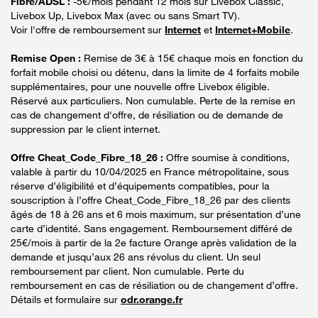
Fibre/ADSL :
-5€/mois pendant 12 mois sur Livebox Classic,
Livebox Up, Livebox Max (avec ou sans Smart TV).
Voir l'offre de remboursement sur
Internet
et
Internet+Mobile
.
Remise Open :
Remise de 3€ à 15€ chaque mois en fonction du
forfait mobile choisi ou détenu, dans la limite de 4 forfaits mobile
supplémentaires, pour une nouvelle offre Livebox éligible.
Réservé aux particuliers. Non cumulable. Perte de la remise en
cas de changement d'offre, de résiliation ou de demande de
suppression par le client internet.
Offre Cheat_Code_Fibre_18_26 :
Offre soumise à conditions,
valable à partir du 10/04/2025 en France métropolitaine, sous
réserve d’éligibilité et d’équipements compatibles, pour la
souscription à l’offre Cheat_Code_Fibre_18_26 par des clients
âgés de 18 à 26 ans et 6 mois maximum, sur présentation d’une
carte d’identité. Sans engagement. Remboursement différé de
25€/mois à partir de la 2e facture Orange après validation de la
demande et jusqu’aux 26 ans révolus du client. Un seul
remboursement par client. Non cumulable. Perte du
remboursement en cas de résiliation ou de changement d’offre.
Détails et formulaire sur
odr.orange.fr