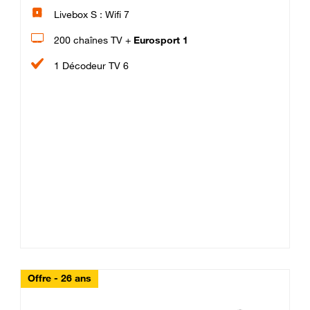
Livebox S : Wifi 7
200 chaînes TV +
Eurosport 1
1 Décodeur TV 6
Offre - 26 ans