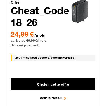
Cheat_Code Fibre_18_26
Offre
Cheat_Code
18_26
 Engagement 12 mois
24,99 € par mois pendant 0 mois puis 49,99 € par mois, Sans 
24,99 €
/mois
au lieu de
49,99 €/mois
Sans engagement
25 € par mois
-
25€ / mois
jusqu'à votre 27ème anniversaire
Choisir cette offre
Voir le détail