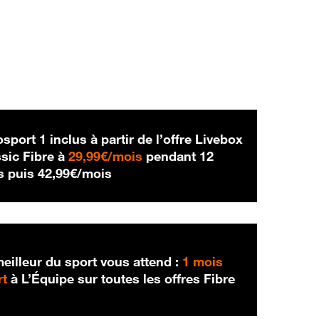
sport 1 inclus à partir de l’offre Livebox
29,99 € par mois
sic Fibre à
29,99€/mois
pendant 12
42,99 € par mois
s puis
42,99€/mois
eilleur du sport vous attend :
1 mois
rt
à L’Équipe sur toutes les offres Fibre