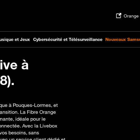
ive à
8).
tique à Pouques-Lormes, et
nsition. La Fibre Orange
mante, idéale pour le
connectée. Avec la Livebox
 vos besoins, sans
vec un service client dédié et