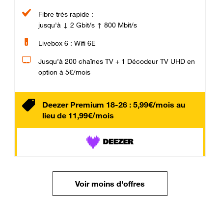
Fibre très rapide :
jusqu'à ↓ 2 Gbit/s ↑ 800 Mbit/s
Livebox 6 : Wifi 6E
Jusqu’à 200 chaînes TV + 1 Décodeur TV UHD en
option à 5€/mois
Deezer Premium 18-26 : 5,99€/mois au
lieu de 11,99€/mois
Voir moins d'offres