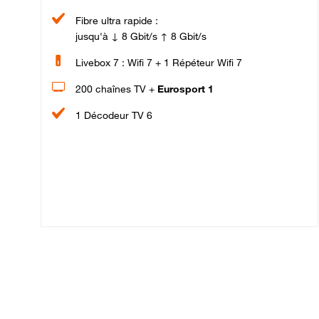
Fibre ultra rapide :
jusqu'à ↓ 8 Gbit/s ↑ 8 Gbit/s
Livebox 7 : Wifi 7 + 1 Répéteur Wifi 7
200 chaînes TV +
Eurosport 1
1 Décodeur TV 6