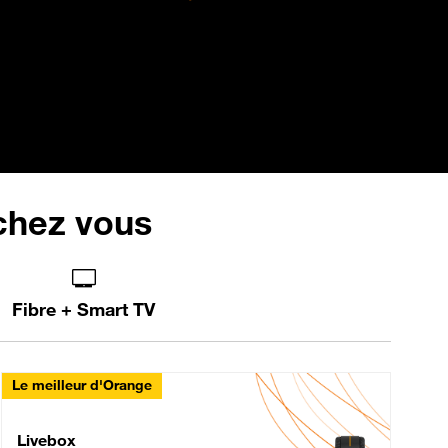
 chez vous
Fibre + Smart TV
Le meilleur d'Orange
Livebox Max Fibre
Livebox