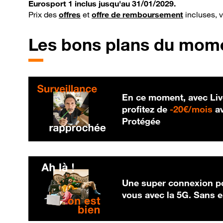
Eurosport 1 inclus jusqu'au 31/01/2029.
Prix des
offres
et
offre de remboursement
incluses, 
Les bons plans du mom
En ce moment, avec Liv
20
profitez de
-
20€/mois
av
Protégée
Une super connexion po
vous avec la 5G. Sans