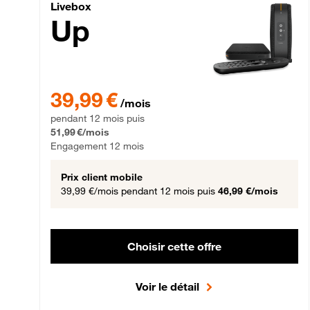
Livebox Up Fibre
Livebox
Up
39,99 € par mois pendant 12 mois puis 51,99 € par mois,
39,99 €
/mois
pendant 12 mois puis
51,99 €/mois
Engagement 12 mois
Prix client mobile
39,99 €/mois
pendant 12 mois puis
46,99 €/mois
Choisir cette offre
Voir le détail