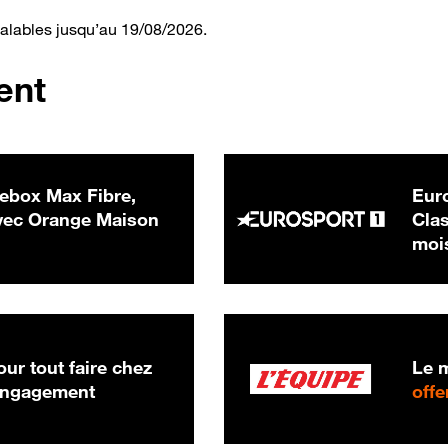
valables jusqu’au 19/08/2026.
ent
ebox Max Fibre,
Euro
 € par mois
ec Orange Maison
Clas
moi
ur tout faire chez
Le m
 engagement
offe