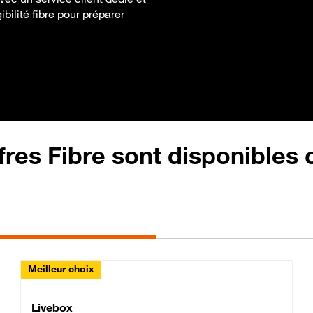
ibilité fibre pour préparer
fres Fibre sont disponibles
Meilleur choix
Lite Fibre
Livebox Classic Fibre
Livebox