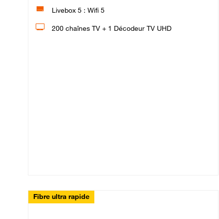
Livebox 5 : Wifi 5
200 chaînes TV + 1 Décodeur TV UHD
Fibre ultra rapide