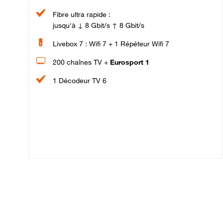
Fibre ultra rapide :
jusqu'à ↓ 8 Gbit/s ↑ 8 Gbit/s
Livebox 7 : Wifi 7 + 1 Répéteur Wifi 7
200 chaînes TV +
Eurosport 1
1 Décodeur TV 6