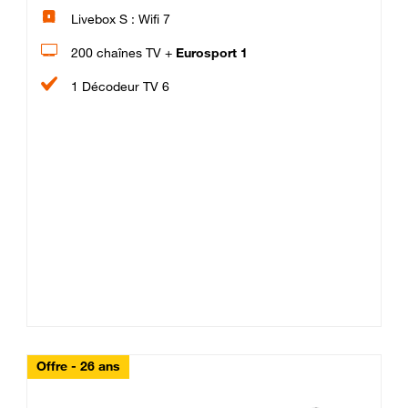
Livebox S : Wifi 7
200 chaînes TV +
Eurosport 1
1 Décodeur TV 6
Offre - 26 ans