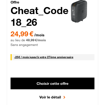
Cheat_Code Fibre_18_26
Offre
Cheat_Code
18_26
 Engagement 12 mois
24,99 € par mois pendant 0 mois puis 49,99 € par mois, Sans 
24,99 €
/mois
au lieu de
49,99 €/mois
Sans engagement
25 € par mois
-
25€ / mois
jusqu'à votre 27ème anniversaire
Choisir cette offre
Voir le détail