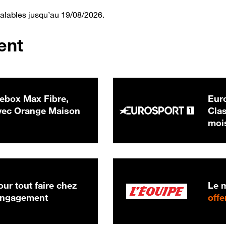
valables jusqu’au 19/08/2026.
ent
ebox Max Fibre,
Euro
 € par mois
ec Orange Maison
Clas
moi
ur tout faire chez
Le m
 engagement
offe