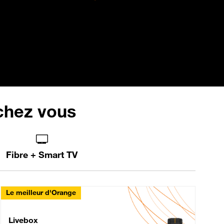
 chez vous
Fibre + Smart TV
Le meilleur d'Orange
Livebox Max Fibre
Livebox