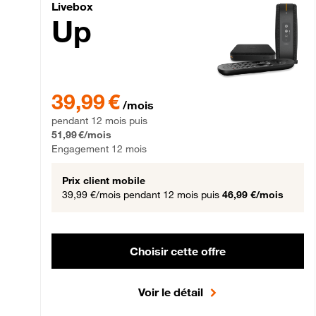
Livebox Up Fibre
Livebox
Up
39,99 € par mois pendant 12 mois puis 51,99 € par mois,
39,99 €
/mois
pendant 12 mois puis
51,99 €/mois
Engagement 12 mois
Prix client mobile
39,99 €/mois
pendant 12 mois puis
46,99 €/mois
Choisir cette offre
Voir le détail