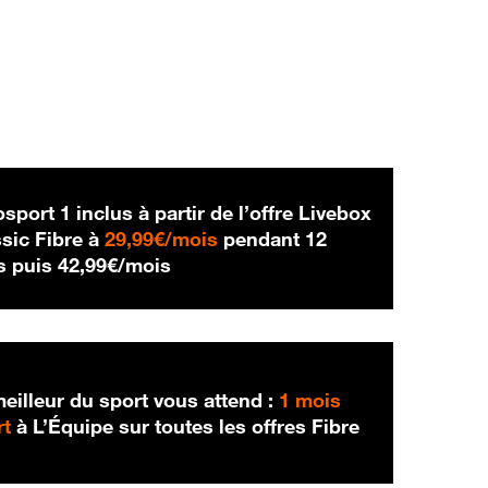
sport 1 inclus à partir de l’offre Livebox
29,99 € par mois
sic Fibre à
29,99€/mois
pendant 12
42,99 € par mois
s puis
42,99€/mois
eilleur du sport vous attend :
1 mois
rt
à L’Équipe sur toutes les offres Fibre