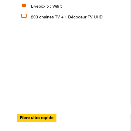
Livebox 5 : Wifi 5
200 chaînes TV + 1 Décodeur TV UHD
Fibre ultra rapide