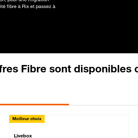
ité fibre à Rix et passez à
fres Fibre sont disponibles
Meilleur choix
Lite Fibre
Livebox Classic Fibre
Livebox