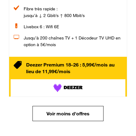
Fibre très rapide :
jusqu'à ↓ 2 Gbit/s ↑ 800 Mbit/s
Livebox 6 : Wifi 6E
Jusqu’à 200 chaînes TV + 1 Décodeur TV UHD en
option à 5€/mois
Deezer Premium 18-26 : 5,99€/mois au
lieu de 11,99€/mois
Voir moins d'offres