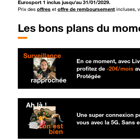
Eurosport 1 inclus jusqu'au 31/01/2029.
Prix des
offres
et
offre de remboursement
incluses, 
Les bons plans du mom
En ce moment, avec Liv
20
profitez de
-
20€/mois
av
Protégée
Une super connexion po
vous avec la 5G. Sans