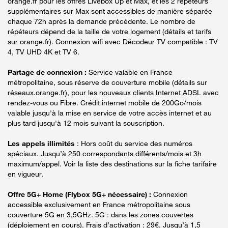
orange.fr pour les offres Livebox Up et Max, et les 2 répéteurs
supplémentaires sur Max sont accessibles de manière séparée
chaque 72h après la demande précédente. Le nombre de
répéteurs dépend de la taille de votre logement (détails et tarifs
sur orange.fr). Connexion wifi avec Décodeur TV compatible : TV
4, TV UHD 4K et TV 6.
Partage de connexion :
Service valable en France
métropolitaine, sous réserve de couverture mobile (détails sur
réseaux.orange.fr), pour les nouveaux clients Internet ADSL avec
rendez-vous ou Fibre. Crédit internet mobile de 200Go/mois
valable jusqu'à la mise en service de votre accès internet et au
plus tard jusqu'à 12 mois suivant la souscription.
Les appels illimités
: Hors coût du service des numéros
spéciaux. Jusqu’à 250 correspondants différents/mois et 3h
maximum/appel. Voir la liste des destinations sur la fiche tarifaire
en vigueur.
Offre 5G+ Home (Flybox 5G+ nécessaire) :
Connexion
accessible exclusivement en France métropolitaine sous
couverture 5G en 3,5GHz. 5G : dans les zones couvertes
(déploiement en cours). Frais d’activation : 29€. Jusqu’à 1,5