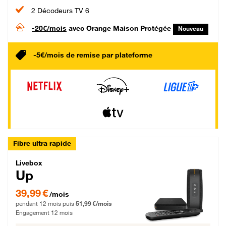
2 Décodeurs TV 6
-20€/mois
avec Orange Maison Protégée
Nouveau
-5€/mois de remise par plateforme
Fibre ultra rapide
Livebox Up Fibre
Livebox
Up
39,99 € par mois pendant 12 mois puis 51,99 € par mois, Engagement 12 moi
39,99 €
/mois
pendant 12 mois puis
51,99 €/mois
Engagement 12 mois