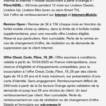
internet et internet + mobile souscrivant à partir d’orange.fr :
Fibre/ADSL :
-5€/mois pendant 12 mois sur Livebox Classic,
Livebox Up, Livebox Max (avec ou sans Smart TV).
Voir l'offre de remboursement sur
Internet
et
Internet+Mobile
.
Remise Open :
Remise de 3€ à 15€ chaque mois en fonction du
forfait mobile choisi ou détenu, dans la limite de 4 forfaits mobile
supplémentaires, pour une nouvelle offre Livebox éligible.
Réservé aux particuliers. Non cumulable. Perte de la remise en
cas de changement d'offre, de résiliation ou de demande de
suppression par le client internet.
Offre Cheat_Code_Fibre_18_26 :
Offre soumise à conditions,
valable à partir du 10/04/2025 en France métropolitaine, sous
réserve d’éligibilité et d’équipements compatibles, pour la
souscription à l’offre Cheat_Code_Fibre_18_26 par des clients
âgés de 18 à 26 ans et 6 mois maximum, sur présentation d’une
carte d’identité. Sans engagement. Remboursement différé de
25€/mois à partir de la 2e facture Orange après validation de la
demande et jusqu’aux 26 ans révolus du client. Un seul
remboursement par client. Non cumulable. Perte du
remboursement en cas de résiliation ou de changement d’offre.
Détails et formulaire sur
odr.orange.fr