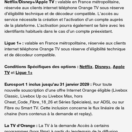
Netflix/Disney+/Apple TV :
valable en France métropolitaine,
réservée aux clients internet téléphone Orange TV sous réserve
d’éligibilité technique et de décodeur compatible. L'accès au
service nécessite la création et l'activation d'un compte auprès
de la plateforme. L’activation pourra également se faire avec les
identifiants habituels dans le cas d’un compte préexistant.
Ligue 1+ :
valable en France métropolitaine, réservée aux clients
internet téléphone Orange TV sous réserve d’éligibilité technique
et de décodeur compatible.
Conditions Spécifiques des options :
Netflix
,
Disney+
,
Apple
TV
et
Ligue 1+
Eurosport 1 inclus jusqu’au 31 janvier 2029 :
Pour toute
nouvelle souscription d’une offre Internet Orange éligible (Livebox
Classic, Livebox Up ou Livebox Max, hors
Cheat_Code_Fibre_18_26 et Séries Spéciales), sur ADSL ou sur
Fibre ou Smart TV. Cette inclusion concerne le flux linéaire de la
chaine (hors contenus à la demande et replay).
La TV d'Orange :
La TV à la demande Accès à certains
programmes (hors films) à partir du lendemain de la diffusion