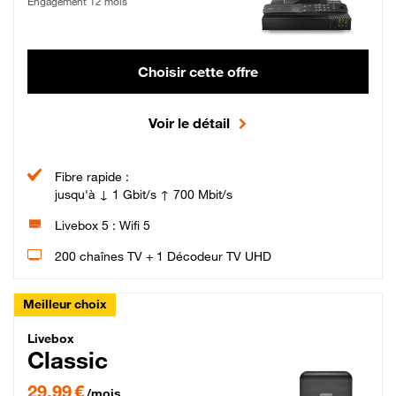
Engagement 12 mois
Choisir cette offre
Voir le détail
Fibre rapide :
jusqu'à ↓ 1 Gbit/s ↑ 700 Mbit/s
Livebox 5 : Wifi 5
200 chaînes TV + 1 Décodeur TV UHD
Meilleur choix
Livebox Classic Fibre
Livebox
Classic
29,99 € par mois pendant 12 mois puis 42,99 € par mois, Engagement 12 moi
29,99 €
/mois