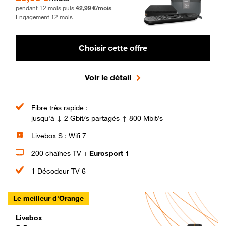
pendant 12 mois puis
42,99 €/mois
Engagement 12 mois
Choisir cette offre
Voir le détail
Fibre très rapide :
jusqu'à ↓ 2 Gbit/s partagés ↑ 800 Mbit/s
Livebox S : Wifi 7
200 chaînes TV +
Eurosport 1
1 Décodeur TV 6
Le meilleur d'Orange
Livebox Max Fibre
Livebox