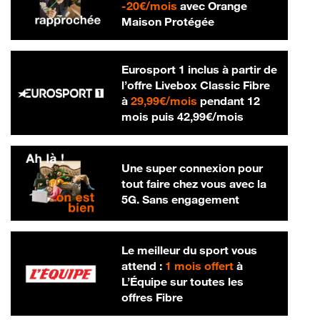
20 € par mois
-
20€/mois
avec Orange
Maison Protégée
Eurosport 1 inclus à partir de
l’offre Livebox Classic Fibre
29,99 € par mois
à
29,99€/mois
pendant 12
42,99 € par m
mois puis
42,99€/mois
Une super connexion pour
tout faire chez vous avec la
5G. Sans engagement
Le meilleur du sport vous
attend :
1 mois offert
à
L’Équipe sur toutes les
offres Fibre