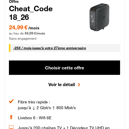
Cheat_Code Fibre_18_26
Offre
Cheat_Code
18_26
24,99 € par mois pendant 0 mois puis 49,99 € par mois, Sans engagement
24,99 €
/mois
au lieu de
49,99 €/mois
Sans engagement
25 € par mois
-
25€ / mois
jusqu'à votre 27ème anniversaire
Choisir cette offre
Voir le détail
Fibre très rapide :
jusqu'à ↓ 2 Gbit/s ↑ 800 Mbit/s
Livebox 6 : Wifi 6E
Jusqu’à 200 chaînes TV + 1 Décodeur TV UHD en