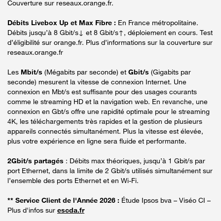
Couverture sur reseaux.orange.fr.
Débits Livebox Up et Max Fibre :
En France métropolitaine.
Débits jusqu’à 8 Gbit/s↓ et 8 Gbit/s↑, déploiement en cours. Test
d’éligibilité sur orange.fr. Plus d’informations sur la couverture sur
reseaux.orange.fr
Les
Mbit/s
(Mégabits par seconde) et
Gbit/s
(Gigabits par
seconde) mesurent la vitesse de connexion Internet. Une
connexion en Mbt/s est suffisante pour des usages courants
comme le streaming HD et la navigation web. En revanche, une
connexion en Gbt/s offre une rapidité optimale pour le streaming
4K, les téléchargements très rapides et la gestion de plusieurs
appareils connectés simultanément. Plus la vitesse est élevée,
plus votre expérience en ligne sera fluide et performante.
2Gbit/s partagés
: Débits max théoriques, jusqu’à 1 Gbit/s par
port Ethernet, dans la limite de 2 Gbit/s utilisés simultanément sur
l’ensemble des ports Ethernet et en Wi-Fi.
** Service Client de l'Année 2026 :
Étude Ipsos bva – Viséo CI –
Plus d'infos sur
escda.fr