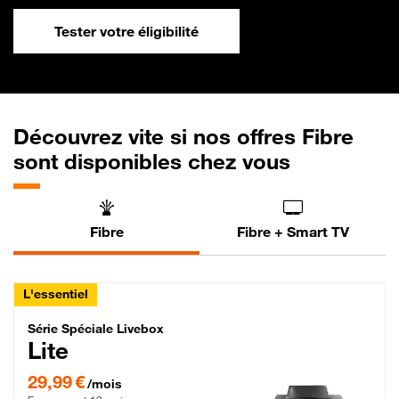
Tester votre éligibilité
Découvrez vite si nos offres Fibre
sont disponibles chez vous
Fibre
Fibre + Smart TV
L'essentiel
Série Spéciale Livebox Lite Fibre
Série Spéciale Livebox
Lite
29,99 € par mois , Engagement 12 mois
29,99 €
/mois