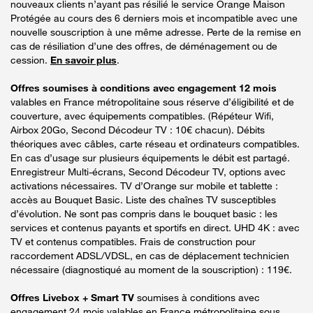
nouveaux clients n’ayant pas résilié le service Orange Maison
Protégée au cours des 6 derniers mois et incompatible avec une
nouvelle souscription à une même adresse. Perte de la remise en
cas de résiliation d’une des offres, de déménagement ou de
cession.
En savoir plus
.
Offres soumises à conditions avec engagement 12 mois
valables en France métropolitaine sous réserve d’éligibilité et de
couverture, avec équipements compatibles. (Répéteur Wifi,
Airbox 20Go, Second Décodeur TV : 10€ chacun). Débits
théoriques avec câbles, carte réseau et ordinateurs compatibles.
En cas d’usage sur plusieurs équipements le débit est partagé.
Enregistreur Multi-écrans, Second Décodeur TV, options avec
activations nécessaires. TV d’Orange sur mobile et tablette :
accès au Bouquet Basic. Liste des chaînes TV susceptibles
d’évolution. Ne sont pas compris dans le bouquet basic : les
services et contenus payants et sportifs en direct. UHD 4K : avec
TV et contenus compatibles. Frais de construction pour
raccordement ADSL/VDSL, en cas de déplacement technicien
nécessaire (diagnostiqué au moment de la souscription) : 119€.
Offres Livebox + Smart TV
soumises à conditions avec
engagement 24 mois valables en France métropolitaine sous