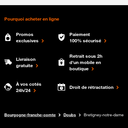
Pourquoi acheter en ligne
Promos
Paiement
exclusives
100% sécurisé
Retrait sous 2h
Livraison
d'un mobile en
gratuite
boutique
À vos cotés
Droit de rétractation
24h/24
Internet fibre
Boutique Orange
Bourgogne-franche-comte
Doubs
Bretigney-notre-dame