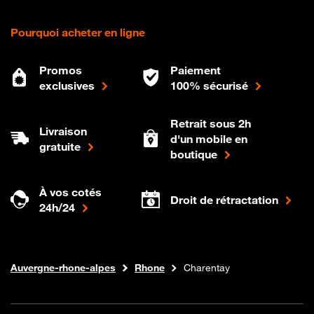
Pourquoi acheter en ligne
Promos
Paiement
exclusives
100% sécurisé
Retrait sous 2h
Livraison
d'un mobile en
gratuite
boutique
À vos cotés
Droit de rétractation
24h/24
Internet fibre
Boutique Orange
Auvergne-rhone-alpes
Rhone
Charentay