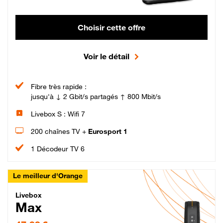
Choisir cette offre
Voir le détail
Fibre très rapide :
jusqu'à ↓ 2 Gbit/s partagés ↑ 800 Mbit/s
Livebox S : Wifi 7
200 chaînes TV +
Eurosport 1
1 Décodeur TV 6
Le meilleur d'Orange
Livebox Max Fibre
Livebox
Max
47,99 € par mois pendant 12 mois puis 57,99 € par mois, Engagement 12 moi