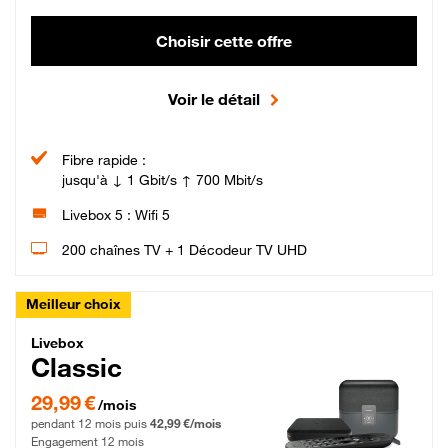
Choisir cette offre
Voir le détail
Fibre rapide :
jusqu'à ↓ 1 Gbit/s ↑ 700 Mbit/s
Livebox 5 : Wifi 5
200 chaînes TV + 1 Décodeur TV UHD
Meilleur choix
Livebox Classic Fibre
Livebox
Classic
29,99 € par mois pendant 12 mois puis 42,99 € par mois, Engagement 12 moi
29,99 €
/mois
pendant 12 mois puis
42,99 €/mois
Engagement 12 mois