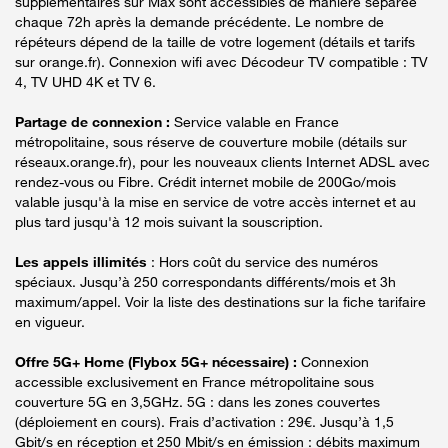
supplémentaires sur Max sont accessibles de manière séparée
chaque 72h après la demande précédente. Le nombre de
répéteurs dépend de la taille de votre logement (détails et tarifs
sur orange.fr). Connexion wifi avec Décodeur TV compatible : TV
4, TV UHD 4K et TV 6.
Partage de connexion :
Service valable en France
métropolitaine, sous réserve de couverture mobile (détails sur
réseaux.orange.fr), pour les nouveaux clients Internet ADSL avec
rendez-vous ou Fibre. Crédit internet mobile de 200Go/mois
valable jusqu'à la mise en service de votre accès internet et au
plus tard jusqu'à 12 mois suivant la souscription.
Les appels illimités
: Hors coût du service des numéros
spéciaux. Jusqu’à 250 correspondants différents/mois et 3h
maximum/appel. Voir la liste des destinations sur la fiche tarifaire
en vigueur.
Offre 5G+ Home (Flybox 5G+ nécessaire) :
Connexion
accessible exclusivement en France métropolitaine sous
couverture 5G en 3,5GHz. 5G : dans les zones couvertes
(déploiement en cours). Frais d’activation : 29€. Jusqu’à 1,5
Gbit/s en réception et 250 Mbit/s en émission : débits maximum