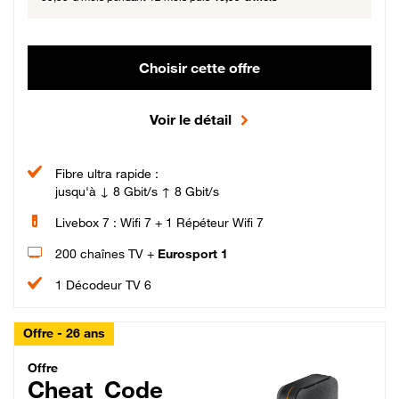
Choisir cette offre
Voir le détail
Fibre ultra rapide :
jusqu'à ↓ 8 Gbit/s ↑ 8 Gbit/s
Livebox 7 : Wifi 7 + 1 Répéteur Wifi 7
200 chaînes TV +
Eurosport 1
1 Décodeur TV 6
Offre - 26 ans
Cheat_Code Fibre_18_26
Offre
Cheat_Code