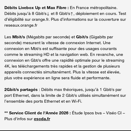
Débits Livebox Up et Max Fibre :
En France métropolitaine.
Débits jusqu’à 8 Gbit/s↓ et 8 Gbit/s↑, déploiement en cours. Test
d’éligibilité sur orange.fr. Plus d’informations sur la couverture sur
reseaux.orange.fr
Les
Mbit/s
(Mégabits par seconde) et
Gbit/s
(Gigabits par
seconde) mesurent la vitesse de connexion Internet. Une
connexion en Mbt/s est suffisante pour des usages courants
comme le streaming HD et la navigation web. En revanche, une
connexion en Gbt/s offre une rapidité optimale pour le streaming
4K, les téléchargements très rapides et la gestion de plusieurs
appareils connectés simultanément. Plus la vitesse est élevée,
plus votre expérience en ligne sera fluide et performante.
2Gbit/s partagés
: Débits max théoriques, jusqu’à 1 Gbit/s par
port Ethernet, dans la limite de 2 Gbit/s utilisés simultanément sur
l’ensemble des ports Ethernet et en Wi-Fi.
** Service Client de l'Année 2026 :
Étude Ipsos bva – Viséo CI –
Plus d'infos sur
escda.fr