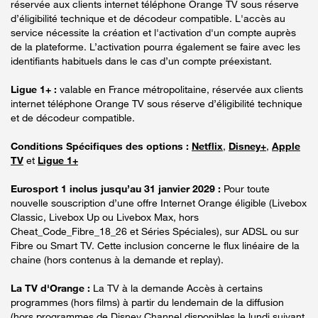
réservée aux clients internet téléphone Orange TV sous réserve
d’éligibilité technique et de décodeur compatible. L'accès au
service nécessite la création et l'activation d'un compte auprès
de la plateforme. L’activation pourra également se faire avec les
identifiants habituels dans le cas d’un compte préexistant.
Ligue 1+ :
valable en France métropolitaine, réservée aux clients
internet téléphone Orange TV sous réserve d’éligibilité technique
et de décodeur compatible.
Conditions Spécifiques des options :
Netflix
,
Disney+
,
Apple
TV
et
Ligue 1+
Eurosport 1 inclus jusqu’au 31 janvier 2029 :
Pour toute
nouvelle souscription d’une offre Internet Orange éligible (Livebox
Classic, Livebox Up ou Livebox Max, hors
Cheat_Code_Fibre_18_26 et Séries Spéciales), sur ADSL ou sur
Fibre ou Smart TV. Cette inclusion concerne le flux linéaire de la
chaine (hors contenus à la demande et replay).
La TV d'Orange :
La TV à la demande Accès à certains
programmes (hors films) à partir du lendemain de la diffusion
(hors programmes de Disney Channel disponibles le lundi suivant