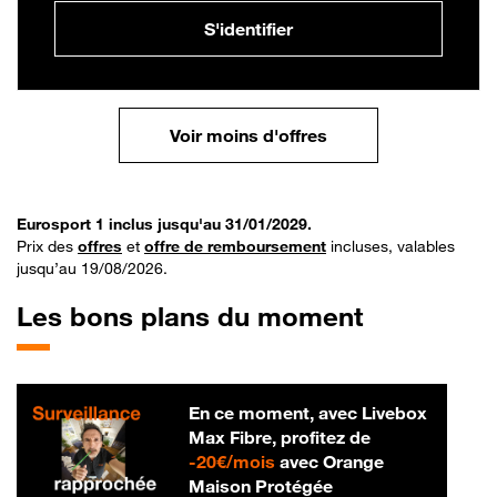
S'identifier
Voir moins d'offres
Eurosport 1 inclus jusqu'au 31/01/2029.
Prix des
offres
et
offre de remboursement
incluses, valables
jusqu’au 19/08/2026.
Les bons plans du moment
En ce moment, avec Livebox
Max Fibre, profitez de
20 € par mois
-
20€/mois
avec Orange
Maison Protégée