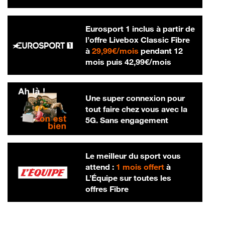
Eurosport 1 inclus à partir de
l’offre Livebox Classic Fibre
29,99 € par mois
à
29,99€/mois
pendant 12
42,99 € par m
mois puis
42,99€/mois
Une super connexion pour
tout faire chez vous avec la
5G. Sans engagement
Le meilleur du sport vous
attend :
1 mois offert
à
L’Équipe sur toutes les
offres Fibre