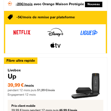
-20€/mois
avec Orange Maison Protégée
Nouveau
-5€/mois de remise par plateforme
Fibre ultra rapide
Livebox Up Fibre
Livebox
Up
39,99 € par mois pendant 12 mois puis 51,99 € par mois, Engagement 12 moi
39,99 €
/mois
pendant 12 mois puis
51,99 €/mois
Engagement 12 mois
Prix client mobile
39,99 €/mois
pendant 12 mois puis
46,99 €/mois