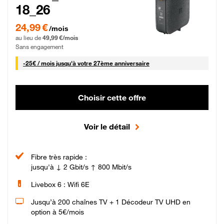
18_26
24,99 € par mois pendant 0 mois puis 49,99 € par mois, Sans engagement
24,99 €
/mois
au lieu de
49,99 €/mois
Sans engagement
25 € par mois
-
25€ / mois
jusqu'à votre 27ème anniversaire
Choisir cette offre
Voir le détail
Fibre très rapide :
jusqu'à ↓ 2 Gbit/s ↑ 800 Mbit/s
Livebox 6 : Wifi 6E
Jusqu’à 200 chaînes TV + 1 Décodeur TV UHD en
option à 5€/mois