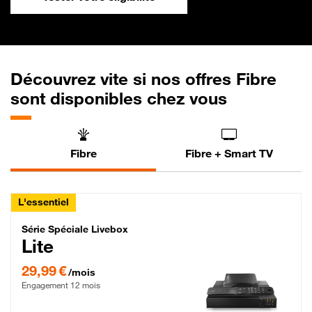
Découvrez vite si nos offres Fibre
sont disponibles chez vous
Fibre
Fibre + Smart TV
L'essentiel
Série Spéciale Livebox Lite Fibre
Série Spéciale Livebox
Lite
29,99 € par mois , Engagement 12 mois
29,99 €
/mois
Engagement 12 mois