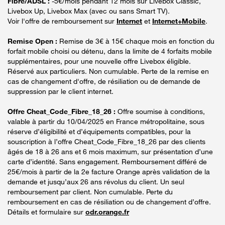
Fibre/ADSL :
-5€/mois pendant 12 mois sur Livebox Classic,
Livebox Up, Livebox Max (avec ou sans Smart TV).
Voir l'offre de remboursement sur
Internet
et
Internet+Mobile
.
Remise Open :
Remise de 3€ à 15€ chaque mois en fonction du
forfait mobile choisi ou détenu, dans la limite de 4 forfaits mobile
supplémentaires, pour une nouvelle offre Livebox éligible.
Réservé aux particuliers. Non cumulable. Perte de la remise en
cas de changement d'offre, de résiliation ou de demande de
suppression par le client internet.
Offre Cheat_Code_Fibre_18_26 :
Offre soumise à conditions,
valable à partir du 10/04/2025 en France métropolitaine, sous
réserve d’éligibilité et d’équipements compatibles, pour la
souscription à l’offre Cheat_Code_Fibre_18_26 par des clients
âgés de 18 à 26 ans et 6 mois maximum, sur présentation d’une
carte d’identité. Sans engagement. Remboursement différé de
25€/mois à partir de la 2e facture Orange après validation de la
demande et jusqu’aux 26 ans révolus du client. Un seul
remboursement par client. Non cumulable. Perte du
remboursement en cas de résiliation ou de changement d’offre.
Détails et formulaire sur
odr.orange.fr