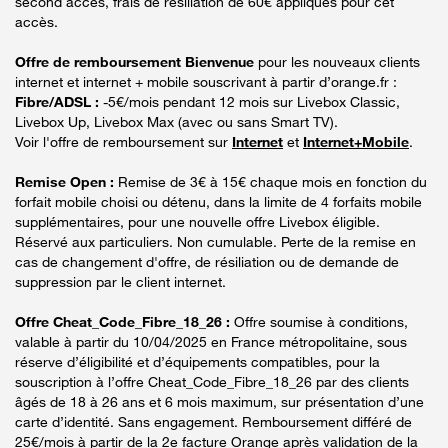
second accès, frais de résiliation de 60€ appliqués pour cet
accès.
Offre de remboursement Bienvenue
pour les nouveaux clients
internet et internet + mobile souscrivant à partir d’orange.fr :
Fibre/ADSL :
-5€/mois pendant 12 mois sur Livebox Classic,
Livebox Up, Livebox Max (avec ou sans Smart TV).
Voir l'offre de remboursement sur
Internet
et
Internet+Mobile
.
Remise Open :
Remise de 3€ à 15€ chaque mois en fonction du
forfait mobile choisi ou détenu, dans la limite de 4 forfaits mobile
supplémentaires, pour une nouvelle offre Livebox éligible.
Réservé aux particuliers. Non cumulable. Perte de la remise en
cas de changement d'offre, de résiliation ou de demande de
suppression par le client internet.
Offre Cheat_Code_Fibre_18_26 :
Offre soumise à conditions,
valable à partir du 10/04/2025 en France métropolitaine, sous
réserve d’éligibilité et d’équipements compatibles, pour la
souscription à l’offre Cheat_Code_Fibre_18_26 par des clients
âgés de 18 à 26 ans et 6 mois maximum, sur présentation d’une
carte d’identité. Sans engagement. Remboursement différé de
25€/mois à partir de la 2e facture Orange après validation de la