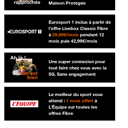
Maison Protégée
Eurosport 1 inclus à partir de
l’offre Livebox Classic Fibre
29,99 € par mois
à
29,99€/mois
pendant 12
42,99 € par m
mois puis
42,99€/mois
Une super connexion pour
tout faire chez vous avec la
5G. Sans engagement
Le meilleur du sport vous
attend :
1 mois offert
à
L’Équipe sur toutes les
offres Fibre