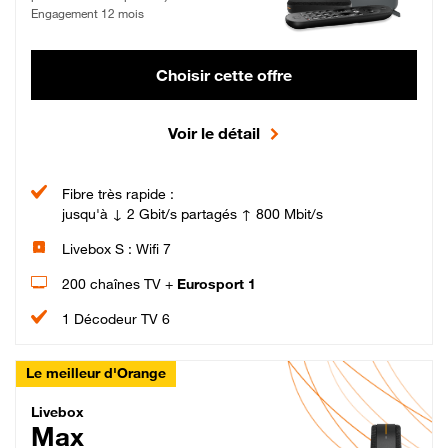
Engagement 12 mois
Choisir cette offre
Voir le détail
Fibre très rapide :
jusqu'à ↓ 2 Gbit/s partagés ↑ 800 Mbit/s
Livebox S : Wifi 7
200 chaînes TV +
Eurosport 1
1 Décodeur TV 6
Le meilleur d'Orange
Livebox Max Fibre
Livebox
Max