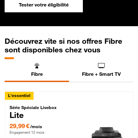
Tester votre éligibilité
Découvrez vite si nos offres Fibre
sont disponibles chez vous
Fibre
Fibre + Smart TV
L'essentiel
Série Spéciale Livebox Lite Fibre
Série Spéciale Livebox
Lite
29,99 € par mois , Engagement 12 mois
29,99 €
/mois
Engagement 12 mois