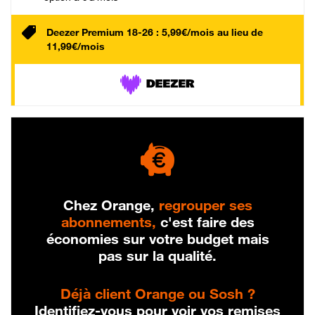
Deezer Premium 18-26 : 5,99€/mois au lieu de
11,99€/mois
Chez Orange,
regrouper ses
abonnements,
c'est faire des
économies sur votre budget mais
pas sur la qualité.
Déjà client Orange ou Sosh ?
Identifiez-vous pour voir vos remises