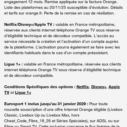
engagement 12 mois. Remise appliquée sur la facture Orange.
Liste des plateformes au 20/11/25 susceptible d’évolution. Détails
et tarifs sur orange.fr. Perte de la remise en cas de résiliation.
Netflix/Disney+/Apple TV :
valable en France métropolitaine,
réservée aux clients internet téléphone Orange TV sous réserve
d’éligibilité technique et de décodeur compatible. L'accès au
service nécessite la création et l'activation d'un compte auprès
de la plateforme. L’activation pourra également se faire avec les
identifiants habituels dans le cas d’un compte préexistant.
Ligue 1+ :
valable en France métropolitaine, réservée aux clients
internet téléphone Orange TV sous réserve d’éligibilité technique
et de décodeur compatible.
Conditions Spécifiques des options :
Netflix
,
Disney+
,
Apple
TV
et
Ligue 1+
Eurosport 1 inclus jusqu’au 31 janvier 2029 :
Pour toute
nouvelle souscription d’une offre Internet Orange éligible (Livebox
Classic, Livebox Up ou Livebox Max, hors
Cheat_Code_Fibre_18_26 et Séries Spéciales), sur ADSL ou sur
Fibre ou Smart TV. Cette inclusion concerne le flux linéaire de la