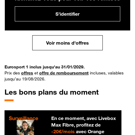
S'identifier
Voir moins d'offres
Eurosport 1 inclus jusqu'au 31/01/2029.
Prix des
offres
et
offre de remboursement
incluses, valables
jusqu’au 19/08/2026.
Les bons plans du moment
En ce moment, avec Livebox
Max Fibre, profitez de
20 € par mois
-
20€/mois
avec Orange