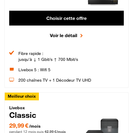
Choisir cette offre
Voir le détail
Fibre rapide :
jusqu'à ↓ 1 Gbit/s ↑ 700 Mbit/s
Livebox 5 : Wifi 5
200 chaînes TV + 1 Décodeur TV UHD
Meilleur choix
Livebox Classic Fibre
Livebox
Classic
29,99 € par mois pendant 12 mois puis 42,99 € par mois, Engagement 12 moi
29,99 €
/mois
pendant 12 mois puis
42,99 €/mois