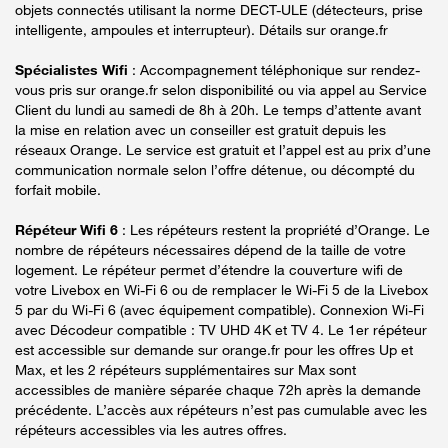
objets connectés utilisant la norme DECT-ULE (détecteurs, prise
intelligente, ampoules et interrupteur). Détails sur orange.fr
Spécialistes Wifi
: Accompagnement téléphonique sur rendez-
vous pris sur orange.fr selon disponibilité ou via appel au Service
Client du lundi au samedi de 8h à 20h. Le temps d’attente avant
la mise en relation avec un conseiller est gratuit depuis les
réseaux Orange. Le service est gratuit et l’appel est au prix d’une
communication normale selon l’offre détenue, ou décompté du
forfait mobile.
Répéteur Wifi 6
: Les répéteurs restent la propriété d’Orange. Le
nombre de répéteurs nécessaires dépend de la taille de votre
logement. Le répéteur permet d’étendre la couverture wifi de
votre Livebox en Wi-Fi 6 ou de remplacer le Wi-Fi 5 de la Livebox
5 par du Wi-Fi 6 (avec équipement compatible). Connexion Wi-Fi
avec Décodeur compatible : TV UHD 4K et TV 4. Le 1er répéteur
est accessible sur demande sur orange.fr pour les offres Up et
Max, et les 2 répéteurs supplémentaires sur Max sont
accessibles de manière séparée chaque 72h après la demande
précédente. L’accès aux répéteurs n’est pas cumulable avec les
répéteurs accessibles via les autres offres.