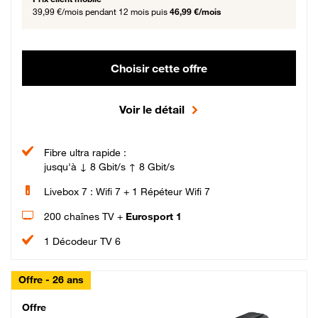
39,99 €/mois
pendant 12 mois puis
46,99 €/mois
Choisir cette offre
Voir le détail
Fibre ultra rapide :
jusqu'à ↓ 8 Gbit/s ↑ 8 Gbit/s
Livebox 7 : Wifi 7 + 1 Répéteur Wifi 7
200 chaînes TV +
Eurosport 1
1 Décodeur TV 6
Offre - 26 ans
Cheat_Code Fibre_18_26
Offre