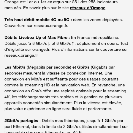
Orange est 1er ou 1er ex æquo sur 251 des 258 indicateurs
mesurés. En savoir plus sur le site
réseaux d'Orange
Très haut débit mobile 4G ou 5G :
dans les zones déployées.
Couverture sur reseaux.orange.fr.
Débits Livebox Up et Max Fibre :
En France métropolitaine.
Débits jusqu’à 8 Gbit/s↓ et 8 Gbit/s↑, déploiement en cours. Test
d’éligibilité sur orange.fr. Plus d’informations sur la couverture sur
reseaux.orange.fr
Les
Mbit/s
(Mégabits par seconde) et
Gbit/s
(Gigabits par
seconde) mesurent la vitesse de connexion Internet. Une
connexion en Mbt/s est suffisante pour des usages courants
comme le streaming HD et la navigation web. En revanche, une
connexion en Gbt/s offre une rapidité optimale pour le streaming
4K, les téléchargements très rapides et la gestion de plusieurs
appareils connectés simultanément. Plus la vitesse est élevée,
plus votre expérience en ligne sera fluide et performante.
2Gbit/s partagés
: Débits max théoriques, jusqu’à 1 Gbit/s par
port Ethernet, dans la limite de 2 Gbit/s utilisés simultanément sur
l’ensemble des ports Ethernet et en Wi-Fi.