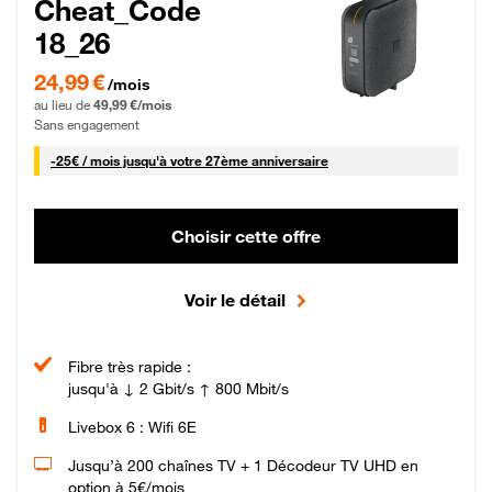
Cheat_Code
18_26
24,99 € par mois pendant 0 mois puis 49,99 € par mois, Sans engagement
24,99 €
/mois
au lieu de
49,99 €/mois
Sans engagement
25 € par mois
-
25€ / mois
jusqu'à votre 27ème anniversaire
Choisir cette offre
Voir le détail
Fibre très rapide :
jusqu'à ↓ 2 Gbit/s ↑ 800 Mbit/s
Livebox 6 : Wifi 6E
Jusqu’à 200 chaînes TV + 1 Décodeur TV UHD en
option à 5€/mois