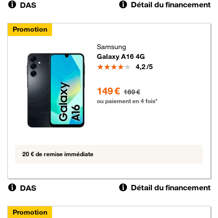
Détail du financement
DAS
Promotion
Samsung
Galaxy A16 4G
Note
4,2
/5
149 euros au lieu de 169 euros
149 €
169 €
ou paiement en 4 fois*
20 € de remise immédiate
Détail du financement
DAS
Promotion