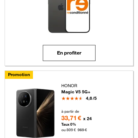
En profiter
Promotion
HONOR
Magic V5 5G+
Note
4,6
/5
809 euros au lieu de 969 euros
à partir de
33,71 €
x 24
Taux 0%
ou 809 €
969 €