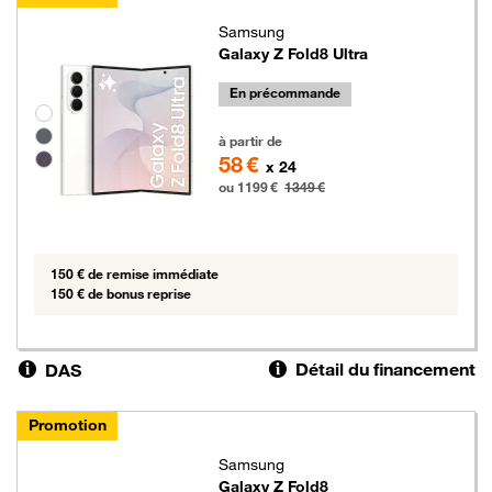
Samsung
Galaxy Z Fold8 Ultra
En précommande
Groupe de couleurs disponibles non sélectionnables
1199 euros au lieu de 1349 euros
à partir de
58 €
x 24
ou 1199 €
1349 €
150 € de remise immédiate
150 € de bonus reprise
Détail du financement
DAS
Promotion
Samsung
Galaxy Z Fold8