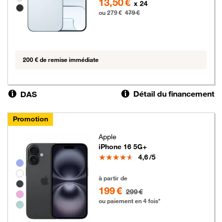
13,50 €
x 24
ou 279 €
479 €
200 € de remise immédiate
Détail du financement
DAS
Promotion
Apple
iPhone 16 5G+
Note
4,6
/5
Groupe de couleurs disponibles non sélectionnables
199 euros au lieu de 299 euros
à partir de
199 €
299 €
ou paiement en 4 fois*