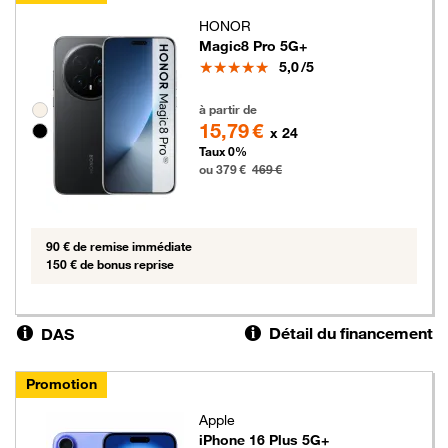
HONOR
Magic8 Pro 5G+
Note
5,0
/5
379 euros au lieu de 469 euros
Groupe de couleurs disponibles non sélectionnables
à partir de
15,79 €
x 24
Taux 0%
ou 379 €
469 €
90 € de remise immédiate
150 € de bonus reprise
Détail du financement
DAS
Promotion
Apple
iPhone 16 Plus 5G+