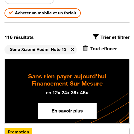
Acheter un mobile et un forfait
On a trouvé
, avec le filtre Série Xiaomi Redmi Note 13, t
116 résultats
Trier et filtrer
Tout effacer
Série Xiaomi Redmi Note 13
Supprimer
Sans rien payer aujourd'hui
Financement Sur Mesure
en 12x 24x 36x 48x
En savoir plus
Promotion