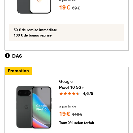
19 €
69 €
50 € de remise immédiate
100 € de bonus reprise
DAS
Promotion
Google
Pixel 10 5G+
Note
4,6
/5
19 euros au lieu de 119 euros
à partir de
19 €
119 €
Taux 0% selon forfait