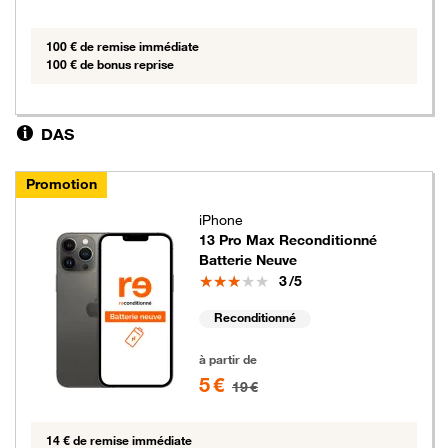
100 € de remise immédiate
100 € de bonus reprise
DAS
Promotion
iPhone
13 Pro Max Reconditionné
Batterie Neuve
Note
3
/5
Reconditionné
5 euros au lieu de 19 euros
à partir de
5 €
19 €
14 € de remise immédiate