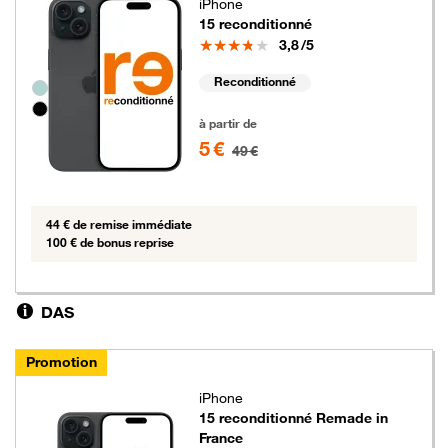
iPhone
15 reconditionné
Note
3,8
/5
Reconditionné
Groupe de couleurs disponibles non sélectionnables
5 euros au lieu de 49 euros
à partir de
5 €
49 €
44 € de remise immédiate
100 € de bonus reprise
DAS
Promotion
iPhone
15 reconditionné Remade in
France