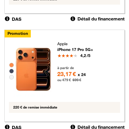
Détail du financement
DAS
Promotion
Apple
iPhone 17 Pro 5G+
Note
4,2
/5
Groupe de couleurs disponibles non sélectionnables
479 euros au lieu de 699 euros
à partir de
23,17 €
x 24
ou 479 €
699 €
220 € de remise immédiate
Détail du financement
DAS