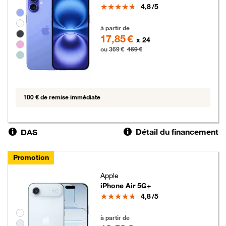
Note
4,8
/5
Groupe de couleurs disponibles non sélectionnables
369 euros au lieu de 469 euros
à partir de
17,85 €
x 24
ou 369 €
469 €
100 € de remise immédiate
Détail du financement
DAS
Promotion
Apple
iPhone Air 5G+
Note
4,8
/5
Groupe de couleurs disponibles non sélectionnables
279 euros au lieu de 479 euros
à partir de