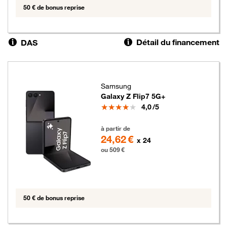
50 € de bonus reprise
Détail du financement
DAS
Samsung
Galaxy Z Flip7 5G+
Note
4,0
/5
509 euros
à partir de
24,62 €
x 24
ou 509 €
50 € de bonus reprise