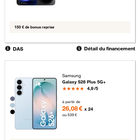
150 € de bonus reprise
Détail du financement
DAS
Samsung
Galaxy S26 Plus 5G+
Note
4,9
/5
Groupe de couleurs disponibles non sélectionnables
539 euros
à partir de
26,08 €
x 24
ou 539 €