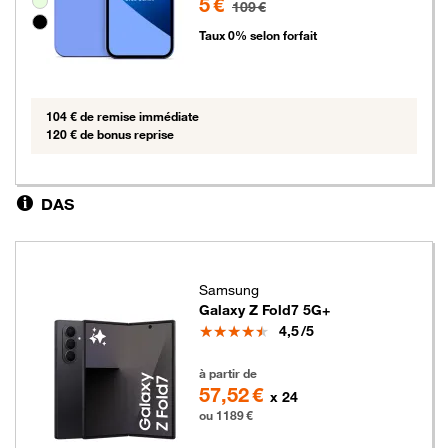
5 €
109 €
Taux 0% selon forfait
104 € de remise immédiate
120 € de bonus reprise
DAS
Samsung
Galaxy Z Fold7 5G+
Note
4,5
/5
1189 euros
à partir de
57,52 €
x 24
ou 1189 €