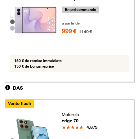
En précommande
Groupe de couleurs disponibles non sélectionnables
999 euros au lieu de 1149 euros
à partir de
999 €
1149 €
150 € de remise immédiate
150 € de bonus reprise
DAS
Vente flash
Motorola
edge 70
Note
4,8
/5
5 euros au lieu de 279 euros