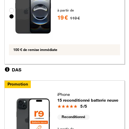
19 euros au lieu de 119 euros
Groupe de couleurs disponibles non sélectionnables
à partir de
19 €
119 €
100 € de remise immédiate
DAS
Promotion
iPhone
15 reconditionné batterie neuve
Note
5
/5
Reconditionné
19 euros au lieu de 69 euros
à partir de