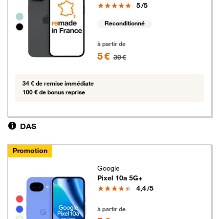
Note
5
/5
Groupe de couleurs disponibles non sélectionnables
Reconditionné
5 euros au lieu de 39 euros
à partir de
5 €
39 €
34 € de remise immédiate
100 € de bonus reprise
DAS
Promotion
Google
Pixel 10a 5G+
Note
4,4
/5
Groupe de couleurs disponibles non sélectionnables
5 euros au lieu de 109 euros
à partir de