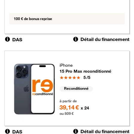
100 € de bonus reprise
Détail du financement
DAS
iPhone
15 Pro Max reconditionné
Note
5
/5
Reconditionné
809 euros
à partir de
39,14 €
x 24
ou 809 €
Détail du financement
DAS