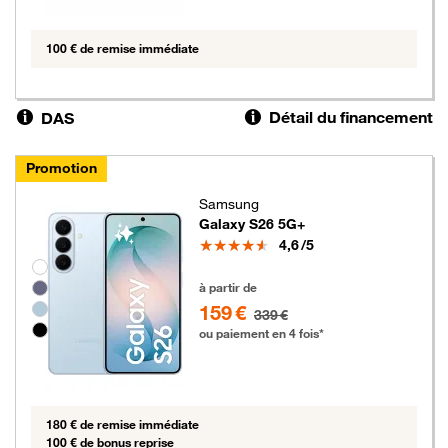
100 € de remise immédiate
Détail du financement
DAS
Promotion
Samsung
Galaxy S26 5G+
Note
4,6
/5
Groupe de couleurs disponibles non sélectionnables
159 euros au lieu de 339 euros
à partir de
159 €
339 €
ou paiement en 4 fois*
180 € de remise immédiate
100 € de bonus reprise