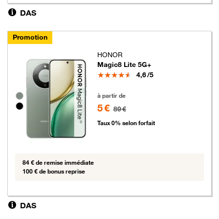
DAS
Promotion
HONOR
Magic8 Lite 5G+
Note
4,6
/5
5 euros au lieu de 89 euros
Groupe de couleurs disponibles non sélectionnables
à partir de
5 €
89 €
Taux 0% selon forfait
84 € de remise immédiate
100 € de bonus reprise
DAS