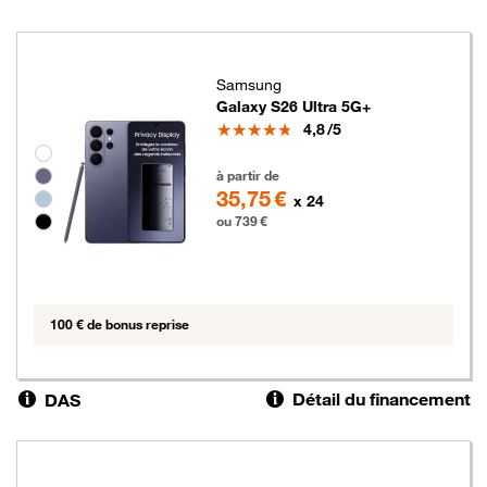
Samsung
Galaxy S26 Ultra 5G+
Note
4,8
/5
Groupe de couleurs disponibles non sélectionnables
739 euros
à partir de
35,75 €
x 24
ou 739 €
100 € de bonus reprise
Détail du financement
DAS