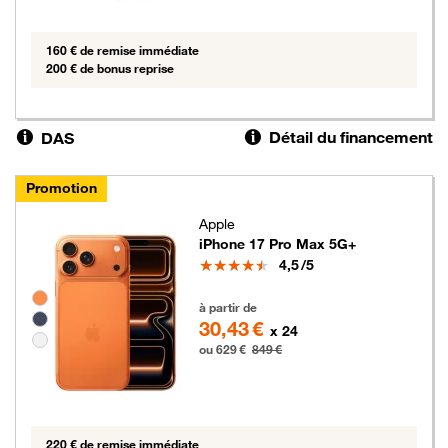
160 € de remise immédiate
200 € de bonus reprise
Détail du financement
DAS
Promotion
Apple
iPhone 17 Pro Max 5G+
Note
4,5
/5
Groupe de couleurs disponibles non sélectionnables
629 euros au lieu de 849 euros
à partir de
30,43 €
x 24
ou 629 €
849 €
220 € de remise immédiate