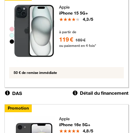
Apple
iPhone 15 5G+
Note
4,3
/5
Groupe de couleurs disponibles non sélectionnables
119 euros au lieu de 169 euros
à partir de
119 €
169 €
ou paiement en 4 fois*
50 € de remise immédiate
Détail du financement
DAS
Promotion
Apple
iPhone 16e 5G+
Note
4,8
/5