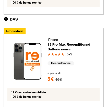
100 € de bonus reprise
DAS
Promotion
iPhone
13 Pro Max Reconditionné
Batterie neuve
Note
5
/5
Reconditionné
5 euros au lieu de 19 euros
à partir de
5 €
19 €
14 € de remise immédiate
100 € de bonus reprise