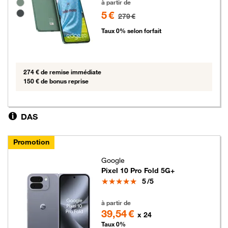
Groupe de couleurs disponibles non sélectionnables
à partir de
5 €
279 €
Taux 0% selon forfait
274 € de remise immédiate
150 € de bonus reprise
DAS
Promotion
Google
Pixel 10 Pro Fold 5G+
Note
5
/5
949 euros au lieu de 1039 euros
à partir de
39,54 €
x 24
Taux 0%