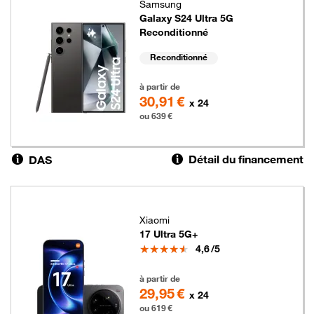
Samsung
Galaxy S24 Ultra 5G
Reconditionné
Reconditionné
639 euros
à partir de
30,91 €
x 24
ou 639 €
Détail du financement
DAS
Xiaomi
17 Ultra 5G+
Note
4,6
/5
619 euros
à partir de
29,95 €
x 24
ou 619 €