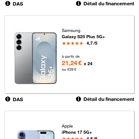
Détail du financement
DAS
Samsung
Galaxy S25 Plus 5G+
Note
4,7
/5
439 euros
à partir de
21,24 €
x 24
ou 439 €
Détail du financement
DAS
Apple
iPhone 17 5G+
Note
4,8
/5