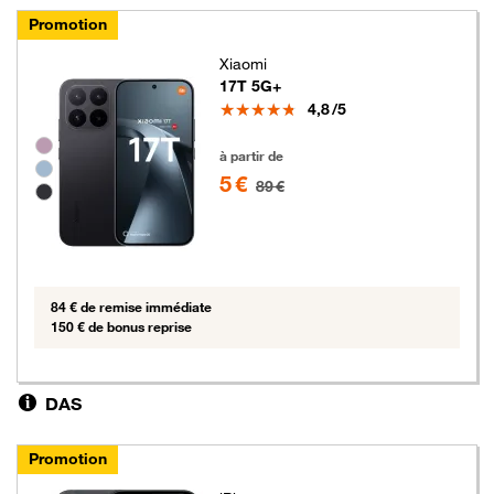
Promotion
Xiaomi
17T 5G+
Note
4,8
/5
Groupe de couleurs disponibles non sélectionnables
5 euros au lieu de 89 euros
à partir de
5 €
89 €
84 € de remise immédiate
150 € de bonus reprise
DAS
Promotion