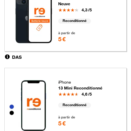
Neuve
Note
4,3
/5
Reconditionné
5 euros
à partir de
5 €
DAS
iPhone
13 Mini Reconditionné
Note
4,6
/5
Reconditionné
Groupe de couleurs disponibles non sélectionnables
5 euros
à partir de
5 €