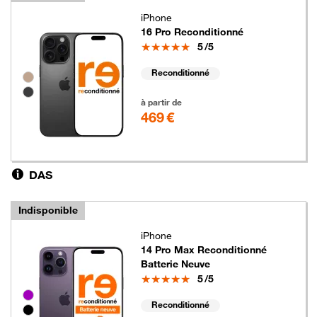
iPhone
16 Pro Reconditionné
Note
5
/5
Reconditionné
Groupe de couleurs disponibles non sélectionnables
469 euros
à partir de
469 €
DAS
Indisponible
iPhone
14 Pro Max Reconditionné
Batterie Neuve
Note
5
/5
Groupe de couleurs disponibles non sélectionnables
Reconditionné