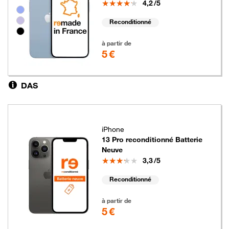
Note
4,2
/5
Groupe de couleurs disponibles non sélectionnables
Reconditionné
5 euros
à partir de
5 €
DAS
iPhone
13 Pro reconditionné Batterie
Neuve
Note
3,3
/5
Reconditionné
5 euros
à partir de
5 €