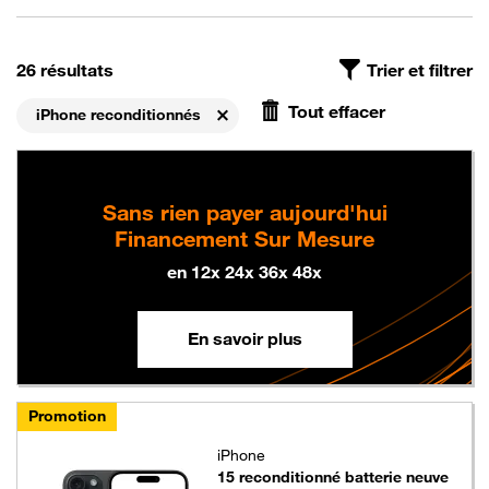
On a trouvé
, avec le filtre Les mobiles reconditionnés iPh
26 résultats
Trier et filtrer
Tout effacer
iPhone reconditionnés
Supprimer
Sans rien payer aujourd'hui
Financement Sur Mesure
en 12x 24x 36x 48x
En savoir plus
Promotion
iPhone
15 reconditionné batterie neuve