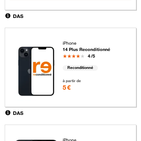
DAS
iPhone
14 Plus Reconditionné
Note
4
/5
Reconditionné
5 euros
à partir de
5 €
DAS
iPhone