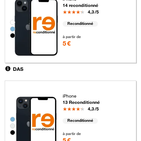
14 reconditionné
Note
4,3
/5
Groupe de couleurs disponibles non sélectionnables
Reconditionné
5 euros
à partir de
5 €
DAS
iPhone
13 Reconditionné
Note
4,3
/5
Groupe de couleurs disponibles non sélectionnables
Reconditionné
5 euros
à partir de
5 €