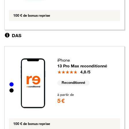
100 € de bonus reprise
DAS
iPhone
13 Pro Max reconditionné
Note
4,8
/5
Reconditionné
Groupe de couleurs disponibles non sélectionnables
5 euros
à partir de
5 €
100 € de bonus reprise