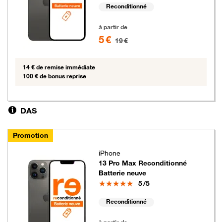
Reconditionné
5 euros au lieu de 19 euros
à partir de
5 €
19 €
14 € de remise immédiate
100 € de bonus reprise
DAS
Promotion
iPhone
13 Pro Max Reconditionné
Batterie neuve
Note
5
/5
Reconditionné
5 euros au lieu de 19 euros