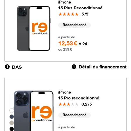
iPhone
15 Plus Reconditionné
Note
5
/5
Reconditionné
259 euros
à partir de
12,53 €
x 24
ou 259 €
Détail du financement
DAS
iPhone
15 Pro reconditionné
Note
3,2
/5
Groupe de couleurs disponibles non sélectionnables
Reconditionné
179 euros
à partir de