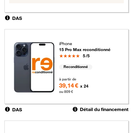
DAS
iPhone
15 Pro Max reconditionné
Note
5
/5
Reconditionné
809 euros
à partir de
39,14 €
x 24
ou 809 €
Détail du financement
DAS