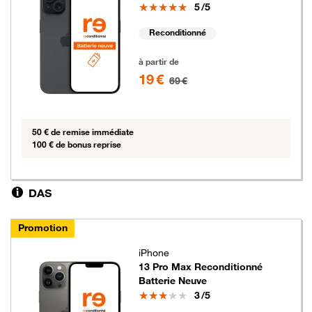
Note
5
/5
Reconditionné
19 euros au lieu de 69 euros
à partir de
19 €
69 €
50 € de remise immédiate
100 € de bonus reprise
DAS
Promotion
iPhone
13 Pro Max Reconditionné
Batterie Neuve
Note
3
/5