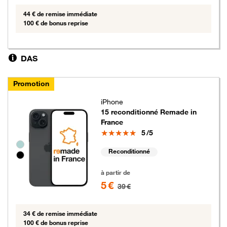
44 € de remise immédiate
100 € de bonus reprise
DAS
Promotion
iPhone
15 reconditionné Remade in
France
Note
5
/5
Groupe de couleurs disponibles non sélectionnables
Reconditionné
5 euros au lieu de 39 euros
à partir de
5 €
39 €
34 € de remise immédiate
100 € de bonus reprise