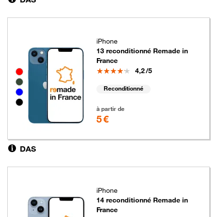
iPhone
13 reconditionné Remade in
France
Note
4,2
/5
Groupe de couleurs disponibles non sélectionnables
Reconditionné
5 euros
à partir de
5 €
DAS
iPhone
14 reconditionné Remade in
France