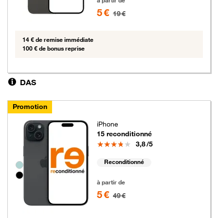
à partir de
5 €
19 €
14 € de remise immédiate
100 € de bonus reprise
DAS
Promotion
iPhone
15 reconditionné
Note
3,8
/5
Reconditionné
Groupe de couleurs disponibles non sélectionnables
5 euros au lieu de 49 euros
à partir de
5 €
49 €