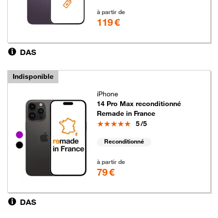
119 euros
à partir de
119 €
DAS
Indisponible
iPhone
14 Pro Max reconditionné
Remade in France
Note
5
/5
Groupe de couleurs disponibles non sélectionnables
Reconditionné
79 euros
à partir de
79 €
DAS