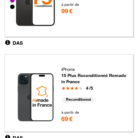
Groupe de couleurs disponibles non sélectionnables
99 euros
à partir de
99 €
DAS
iPhone
15 Plus Reconditionné Remade
in France
Note
4
/5
Reconditionné
69 euros
à partir de
69 €
DAS