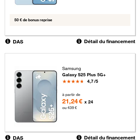
50 € de bonus reprise
Détail du financement
DAS
Samsung
Galaxy S25 Plus 5G+
Note
4,7
/5
439 euros
à partir de
21,24 €
x 24
ou 439 €
Détail du financement
DAS