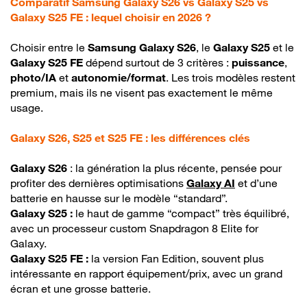
Comparatif Samsung Galaxy S26 vs Galaxy S25 vs
Galaxy S25 FE : lequel choisir en 2026 ?
Choisir entre le
Samsung Galaxy S26
, le
Galaxy S25
et le
Galaxy S25 FE
dépend surtout de 3 critères :
puissance
,
photo/IA
et
autonomie/format
. Les trois modèles restent
premium, mais ils ne visent pas exactement le même
usage.
Galaxy S26, S25 et S25 FE : les différences clés
Galaxy S26
: la génération la plus récente, pensée pour
profiter des dernières optimisations
Galaxy AI
et d’une
batterie en hausse sur le modèle “standard”.
Galaxy S25 :
le haut de gamme “compact” très équilibré,
avec un processeur custom Snapdragon 8 Elite for
Galaxy.
Galaxy S25 FE :
la version Fan Edition, souvent plus
intéressante en rapport équipement/prix, avec un grand
écran et une grosse batterie.