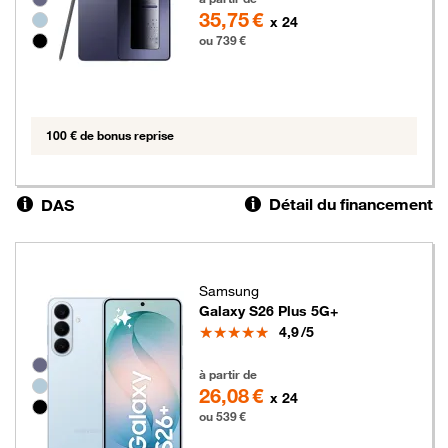
35,75 €
x 24
ou 739 €
100 € de bonus reprise
Détail du financement
DAS
Samsung
Galaxy S26 Plus 5G+
Note
4,9
/5
Groupe de couleurs disponibles non sélectionnables
539 euros
à partir de
26,08 €
x 24
ou 539 €