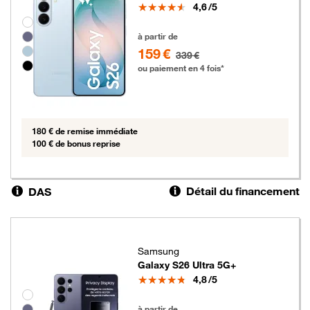
Note
4,6
/5
Groupe de couleurs disponibles non sélectionnables
159 euros au lieu de 339 euros
à partir de
159 €
339 €
ou paiement en 4 fois*
180 € de remise immédiate
100 € de bonus reprise
Détail du financement
DAS
Samsung
Galaxy S26 Ultra 5G+
Note
4,8
/5
Groupe de couleurs disponibles non sélectionnables
739 euros
à partir de