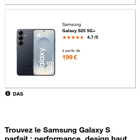
Samsung
Galaxy S25 5G+
Note
4,7
/5
199 euros
à partir de
199 €
DAS
Trouvez
le Samsung Galaxy S
parfait : performance, design haut