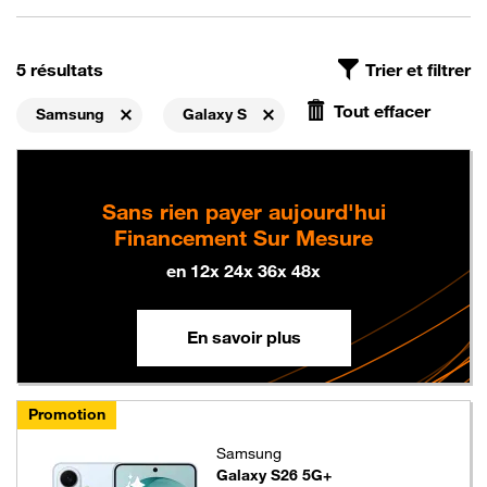
On a trouvé
, avec le filtre Les mobiles neufs Samsung Galax
5 résultats
Trier et filtrer
Tout effacer
Samsung
Galaxy S
Supprimer
Supprimer
Sans rien payer aujourd'hui
Financement Sur Mesure
en 12x 24x 36x 48x
En savoir plus
Promotion
Samsung
Galaxy S26 5G+