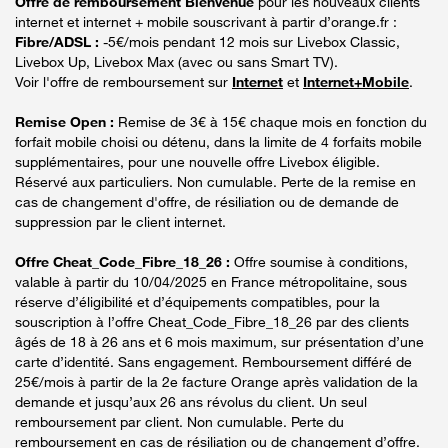
Offre de remboursement Bienvenue
pour les nouveaux clients
internet et internet + mobile souscrivant à partir d’orange.fr :
Fibre/ADSL :
-5€/mois pendant 12 mois sur Livebox Classic,
Livebox Up, Livebox Max (avec ou sans Smart TV).
Voir l'offre de remboursement sur
Internet
et
Internet+Mobile
.
Remise Open :
Remise de 3€ à 15€ chaque mois en fonction du
forfait mobile choisi ou détenu, dans la limite de 4 forfaits mobile
supplémentaires, pour une nouvelle offre Livebox éligible.
Réservé aux particuliers. Non cumulable. Perte de la remise en
cas de changement d'offre, de résiliation ou de demande de
suppression par le client internet.
Offre Cheat_Code_Fibre_18_26 :
Offre soumise à conditions,
valable à partir du 10/04/2025 en France métropolitaine, sous
réserve d’éligibilité et d’équipements compatibles, pour la
souscription à l’offre Cheat_Code_Fibre_18_26 par des clients
âgés de 18 à 26 ans et 6 mois maximum, sur présentation d’une
carte d’identité. Sans engagement. Remboursement différé de
25€/mois à partir de la 2e facture Orange après validation de la
demande et jusqu’aux 26 ans révolus du client. Un seul
remboursement par client. Non cumulable. Perte du
remboursement en cas de résiliation ou de changement d’offre.