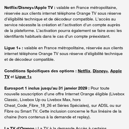
Netflix/Disney+/Apple TV :
valable en France métropolitaine,
réservée aux clients internet téléphone Orange TV sous réserve
d’éligibilité technique et de décodeur compatible. L'accès au
service nécessite la création et l'activation d'un compte auprès
de la plateforme. L’activation pourra également se faire avec les
identifiants habituels dans le cas d’un compte préexistant.
Ligue 1+ :
valable en France métropolitaine, réservée aux clients
internet téléphone Orange TV sous réserve d’éligibilité technique
et de décodeur compatible.
Conditions Spécifiques des options :
Netflix
,
Disney+
,
Apple
TV
et
Ligue 1+
Eurosport 1 inclus jusqu’au 31 janvier 2029 :
Pour toute
nouvelle souscription d’une offre Internet Orange éligible (Livebox
Classic, Livebox Up ou Livebox Max, hors
Cheat_Code_Fibre_18_26 et Séries Spéciales), sur ADSL ou sur
Fibre ou Smart TV. Cette inclusion concerne le flux linéaire de la
chaine (hors contenus à la demande et replay).
La TV d'Orange :
La TV à la demande Accès à certains