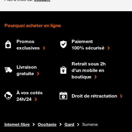
Pourquoi acheter en ligne
Promos
Paiement
exclusives
100% sécurisé
Retrait sous 2h
Livraison
d'un mobile en
gratuite
boutique
À vos cotés
Droit de rétractation
24h/24
Boutique Orange
Internet fibre
Occitanie
Gard
Sumene