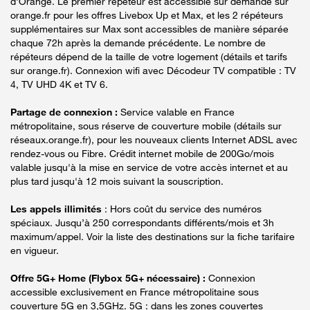
d'Orange. Le premier répéteur est accessible sur demande sur
orange.fr pour les offres Livebox Up et Max, et les 2 répéteurs
supplémentaires sur Max sont accessibles de manière séparée
chaque 72h après la demande précédente. Le nombre de
répéteurs dépend de la taille de votre logement (détails et tarifs
sur orange.fr). Connexion wifi avec Décodeur TV compatible : TV
4, TV UHD 4K et TV 6.
Partage de connexion :
Service valable en France
métropolitaine, sous réserve de couverture mobile (détails sur
réseaux.orange.fr), pour les nouveaux clients Internet ADSL avec
rendez-vous ou Fibre. Crédit internet mobile de 200Go/mois
valable jusqu'à la mise en service de votre accès internet et au
plus tard jusqu'à 12 mois suivant la souscription.
Les appels illimités
: Hors coût du service des numéros
spéciaux. Jusqu’à 250 correspondants différents/mois et 3h
maximum/appel. Voir la liste des destinations sur la fiche tarifaire
en vigueur.
Offre 5G+ Home (Flybox 5G+ nécessaire) :
Connexion
accessible exclusivement en France métropolitaine sous
couverture 5G en 3,5GHz. 5G : dans les zones couvertes