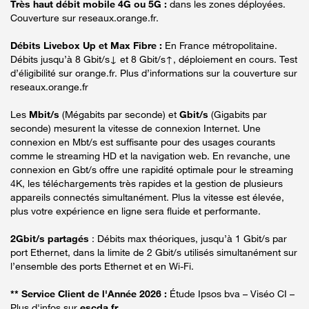
Très haut débit mobile 4G ou 5G :
dans les zones déployées.
Couverture sur reseaux.orange.fr.
Débits Livebox Up et Max Fibre :
En France métropolitaine.
Débits jusqu’à 8 Gbit/s↓ et 8 Gbit/s↑, déploiement en cours. Test
d’éligibilité sur orange.fr. Plus d’informations sur la couverture sur
reseaux.orange.fr
Les
Mbit/s
(Mégabits par seconde) et
Gbit/s
(Gigabits par
seconde) mesurent la vitesse de connexion Internet. Une
connexion en Mbt/s est suffisante pour des usages courants
comme le streaming HD et la navigation web. En revanche, une
connexion en Gbt/s offre une rapidité optimale pour le streaming
4K, les téléchargements très rapides et la gestion de plusieurs
appareils connectés simultanément. Plus la vitesse est élevée,
plus votre expérience en ligne sera fluide et performante.
2Gbit/s partagés
: Débits max théoriques, jusqu’à 1 Gbit/s par
port Ethernet, dans la limite de 2 Gbit/s utilisés simultanément sur
l’ensemble des ports Ethernet et en Wi-Fi.
** Service Client de l'Année 2026 :
Étude Ipsos bva – Viséo CI –
Plus d'infos sur
escda.fr