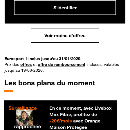
S'identifier
Voir moins d'offres
Eurosport 1 inclus jusqu'au 31/01/2029.
Prix des
offres
et
offre de remboursement
incluses, valables
jusqu’au 19/08/2026.
Les bons plans du moment
En ce moment, avec Livebox
Max Fibre, profitez de
20 € par mois
-
20€/mois
avec Orange
Maison Protégée