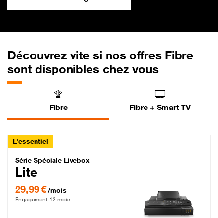
Découvrez vite si nos offres Fibre
sont disponibles chez vous
Fibre
Fibre + Smart TV
L'essentiel
Série Spéciale Livebox Lite Fibre
Série Spéciale Livebox
Lite
29,99 € par mois , Engagement 12 mois
29,99 €
/mois
Engagement 12 mois