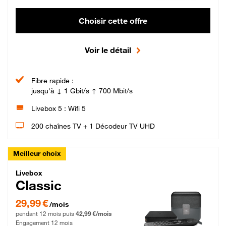
Choisir cette offre
Voir le détail
Fibre rapide :
jusqu'à ↓ 1 Gbit/s ↑ 700 Mbit/s
Livebox 5 : Wifi 5
200 chaînes TV + 1 Décodeur TV UHD
Meilleur choix
Livebox Classic Fibre
Livebox
Classic
29,99 € par mois pendant 12 mois puis 42,99 € par mois, Engagement 12 moi
29,99 €
/mois
pendant 12 mois puis
42,99 €/mois
Engagement 12 mois