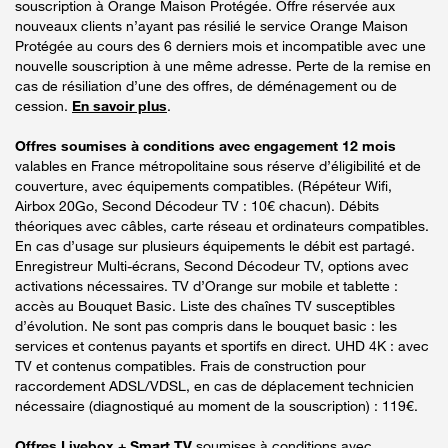
souscription à Orange Maison Protégée. Offre réservée aux
nouveaux clients n’ayant pas résilié le service Orange Maison
Protégée au cours des 6 derniers mois et incompatible avec une
nouvelle souscription à une même adresse. Perte de la remise en
cas de résiliation d’une des offres, de déménagement ou de
cession.
En savoir plus
.
Offres soumises à conditions avec engagement 12 mois
valables en France métropolitaine sous réserve d’éligibilité et de
couverture, avec équipements compatibles. (Répéteur Wifi,
Airbox 20Go, Second Décodeur TV : 10€ chacun). Débits
théoriques avec câbles, carte réseau et ordinateurs compatibles.
En cas d’usage sur plusieurs équipements le débit est partagé.
Enregistreur Multi-écrans, Second Décodeur TV, options avec
activations nécessaires. TV d’Orange sur mobile et tablette :
accès au Bouquet Basic. Liste des chaînes TV susceptibles
d’évolution. Ne sont pas compris dans le bouquet basic : les
services et contenus payants et sportifs en direct. UHD 4K : avec
TV et contenus compatibles. Frais de construction pour
raccordement ADSL/VDSL, en cas de déplacement technicien
nécessaire (diagnostiqué au moment de la souscription) : 119€.
Offres Livebox + Smart TV
soumises à conditions avec