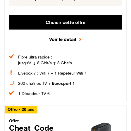
Choisir cette offre
Voir le détail
Fibre ultra rapide :
jusqu'à ↓ 8 Gbit/s ↑ 8 Gbit/s
Livebox 7 : Wifi 7 + 1 Répéteur Wifi 7
200 chaînes TV +
Eurosport 1
1 Décodeur TV 6
Offre - 26 ans
Cheat_Code Fibre_18_26
Offre
Cheat_Code