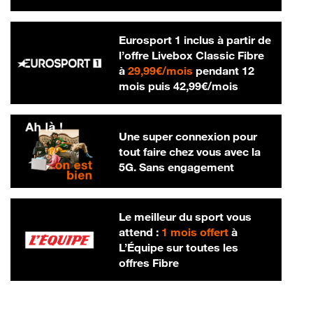
Eurosport 1 inclus à partir de
l’offre Livebox Classic Fibre
29,99 € par mois
à
29,99€/mois
pendant 12
42,99 € par m
mois puis
42,99€/mois
Une super connexion pour
tout faire chez vous avec la
5G. Sans engagement
Le meilleur du sport vous
attend :
1 mois offert
à
L’Équipe sur toutes les
offres Fibre