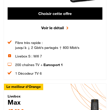
Choisir cette offre
Voir le détail
Fibre très rapide :
jusqu'à ↓ 2 Gbit/s partagés ↑ 800 Mbit/s
Livebox S : Wifi 7
200 chaînes TV +
Eurosport 1
1 Décodeur TV 6
Le meilleur d'Orange
Livebox Max Fibre
Livebox
Max
47,99 € par mois pendant 12 mois puis 57,99 € par mois, Engagement 12 moi