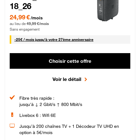
18_26
24,99 € par mois pendant 0 mois puis 49,99 € par mois, Sans engagement
24,99 €
/mois
au lieu de
49,99 €/mois
Sans engagement
25 € par mois
-
25€ / mois
jusqu'à votre 27ème anniversaire
Choisir cette offre
Voir le détail
Fibre très rapide :
jusqu'à ↓ 2 Gbit/s ↑ 800 Mbit/s
Livebox 6 : Wifi 6E
Jusqu’à 200 chaînes TV + 1 Décodeur TV UHD en
option à 5€/mois