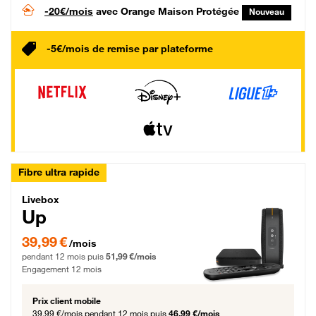
-20€/mois
avec Orange Maison Protégée
Nouveau
-5€/mois de remise par plateforme
Fibre ultra rapide
Livebox Up Fibre
Livebox
Up
39,99 € par mois pendant 12 mois puis 51,99 € par mois, Engagement 12 moi
39,99 €
/mois
pendant 12 mois puis
51,99 €/mois
Engagement 12 mois
Prix client mobile
39,99 €/mois
pendant 12 mois puis
46,99 €/mois