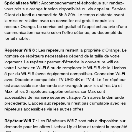
Spécialistes Wifi
: Accompagnement téléphonique sur rendez-
vous pris sur orange.fr selon disponibilité ou via appel au Service
Client du lundi au samedi de 8h à 20h. Le temps d’attente avant
la mise en relation avec un conseiller est gratuit depuis les
réseaux Orange. Le service est gratuit et l’appel est au prix d’une
communication normale selon l’offre détenue, ou décompté du
forfait mobile.
Répéteur Wifi 6
: Les répéteurs restent la propriété d’Orange. Le
nombre de répéteurs nécessaires dépend de la taille de votre
logement. Le répéteur permet d’étendre la couverture wifi de
votre Livebox en Wi-Fi 6 ou de remplacer le Wi-Fi 5 de la Livebox
5 par du Wi-Fi 6 (avec équipement compatible). Connexion Wi-Fi
avec Décodeur compatible : TV UHD 4K et TV 4. Le 1er répéteur
est accessible sur demande sur orange.fr pour les offres Up et
Max, et les 2 répéteurs supplémentaires sur Max sont
accessibles de manière séparée chaque 72h après la demande
précédente. L’accès aux répéteurs n’est pas cumulable avec les
répéteurs accessibles via les autres offres.
Répéteur Wifi 7
: Les Répéteurs Wifi 7 sont mis à disposition sur
demande pour les offres Livebox Up et Max et restent la propriété