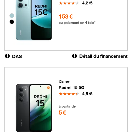
Note
4,2
/5
153 euros
153 €
Groupe de couleurs disponibles non sélectionnables
ou paiement en 4 fois*
Détail du financement
DAS
Xiaomi
Redmi 15 5G
Note
4,5
/5
5 euros
à partir de
5 €