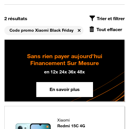
On a trouvé
, avec le filtre Code promo Xiaomi Black Friday,
2 résultats
Trier et filtrer
Tout effacer
Code promo Xiaomi Black Friday
Supprimer
Sans rien payer aujourd'hui
Financement Sur Mesure
en 12x 24x 36x 48x
En savoir plus
Xiaomi
Redmi 15C 4G