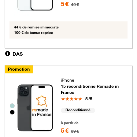
5 €
49 €
44 € de remise immédiate
100 € de bonus reprise
DAS
Promotion
iPhone
15 reconditionné Remade in
France
Note
5
/5
Groupe de couleurs disponibles non sélectionnables
Reconditionné
5 euros au lieu de 39 euros
à partir de
5 €
39 €