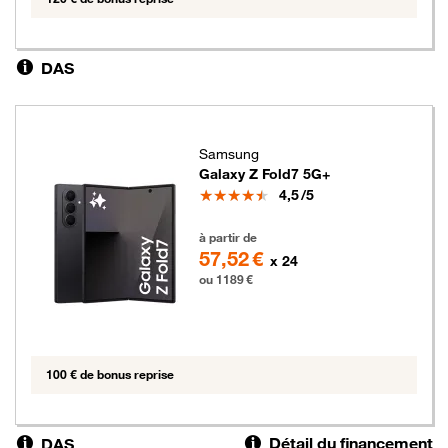
DAS
Samsung
Galaxy Z Fold7 5G+
Note
4,5
/5
1189 euros
à partir de
57,52 €
x 24
ou 1189 €
100 € de bonus reprise
Détail du financement
DAS