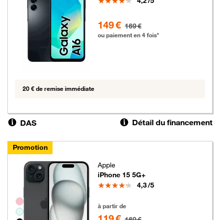
4,2
/5
149 euros au lieu de 169 euros
149 €
169 €
ou paiement en 4 fois*
20 € de remise immédiate
Détail du financement
DAS
Promotion
Apple
iPhone 15 5G+
Note
4,3
/5
Groupe de couleurs disponibles non sélectionnables
119 euros au lieu de 169 euros
à partir de
119 €
169 €