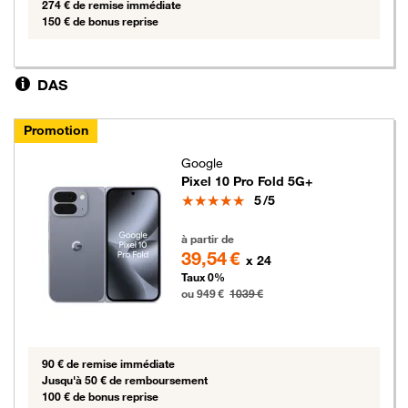
274 € de remise immédiate
150 € de bonus reprise
DAS
Promotion
Google
Pixel 10 Pro Fold 5G+
Note
5
/5
949 euros au lieu de 1039 euros
à partir de
39,54 €
x 24
Taux 0%
ou 949 €
1039 €
90 € de remise immédiate
Jusqu'à 50 € de remboursement
100 € de bonus reprise