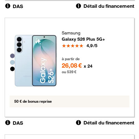
Détail du financement
DAS
Samsung
Galaxy S26 Plus 5G+
Note
4,9
/5
Groupe de couleurs disponibles non sélectionnables
539 euros
à partir de
26,08 €
x 24
ou 539 €
50 € de bonus reprise
Détail du financement
DAS