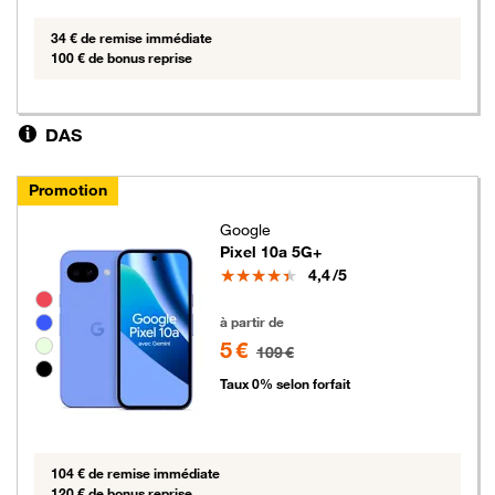
34 € de remise immédiate
100 € de bonus reprise
DAS
Promotion
Google
Pixel 10a 5G+
Note
4,4
/5
Groupe de couleurs disponibles non sélectionnables
5 euros au lieu de 109 euros
à partir de
5 €
109 €
Taux 0% selon forfait
104 € de remise immédiate
120 € de bonus reprise