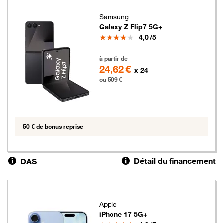
Samsung
Galaxy Z Flip7 5G+
Note
4,0
/5
509 euros
à partir de
24,62 €
x 24
ou 509 €
50 € de bonus reprise
Détail du financement
DAS
Apple
iPhone 17 5G+