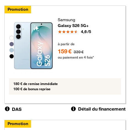
Promotion
Samsung
Galaxy S26 5G+
Note
4,6
/5
Groupe de couleurs disponibles non sélectionnables
159 euros au lieu de 339 euros
à partir de
159 €
339 €
ou paiement en 4 fois*
180 € de remise immédiate
100 € de bonus reprise
Détail du financement
DAS
Promotion