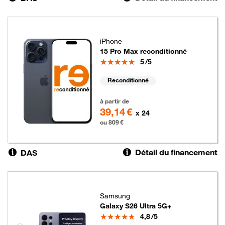
iPhone
15 Pro Max reconditionné
Note
5
/5
Reconditionné
809 euros
à partir de
39,14 €
x 24
ou 809 €
Détail du financement
DAS
Samsung
Galaxy S26 Ultra 5G+
Note
4,8
/5