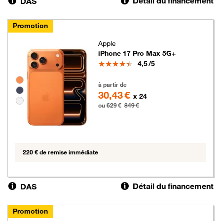
Détail du financement
DAS
Promotion
Apple
iPhone 17 Pro Max 5G+
Note
4,5
/5
Groupe de couleurs disponibles non sélectionnables
629 euros au lieu de 849 euros
à partir de
30,43 €
x 24
ou 629 €
849 €
220 € de remise immédiate
Détail du financement
DAS
Promotion