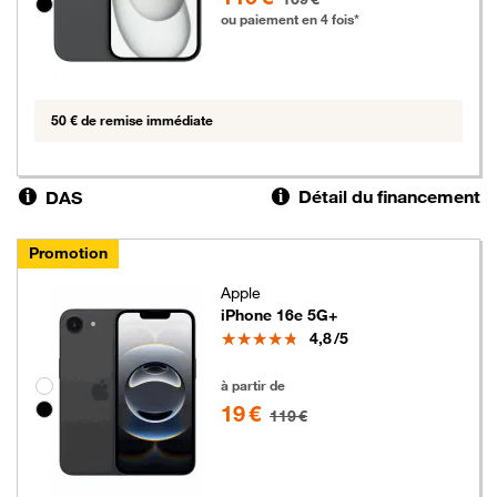
ou paiement en 4 fois*
50 € de remise immédiate
Détail du financement
DAS
Promotion
Apple
iPhone 16e 5G+
Note
4,8
/5
19 euros au lieu de 119 euros
Groupe de couleurs disponibles non sélectionnables
à partir de
19 €
119 €