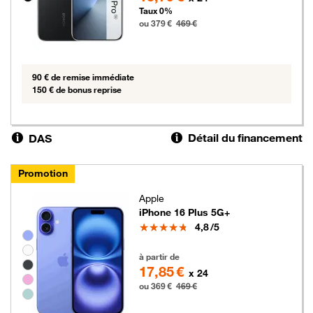
Taux 0%
ou 379 €
469 €
90 € de remise immédiate
150 € de bonus reprise
Détail du financement
DAS
Promotion
Apple
iPhone 16 Plus 5G+
Note
4,8
/5
Groupe de couleurs disponibles non sélectionnables
369 euros au lieu de 469 euros
à partir de
17,85 €
x 24
ou 369 €
469 €