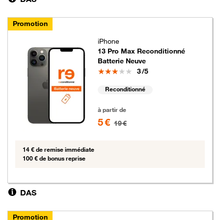
Promotion
iPhone
13 Pro Max Reconditionné
Batterie Neuve
Note
3
/5
Reconditionné
5 euros au lieu de 19 euros
à partir de
5 €
19 €
14 € de remise immédiate
100 € de bonus reprise
DAS
Promotion