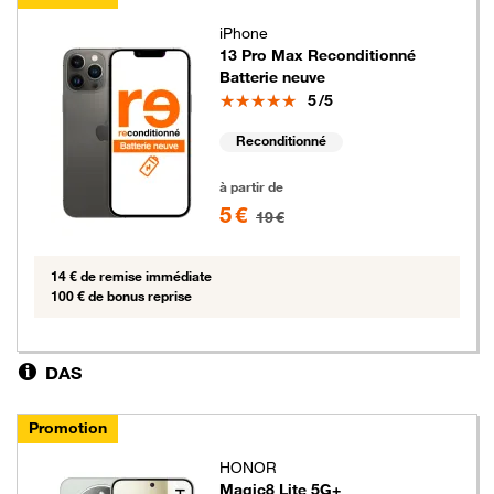
iPhone
13 Pro Max Reconditionné
Batterie neuve
Note
5
/5
Reconditionné
5 euros au lieu de 19 euros
à partir de
5 €
19 €
14 € de remise immédiate
100 € de bonus reprise
DAS
Promotion
HONOR
Magic8 Lite 5G+