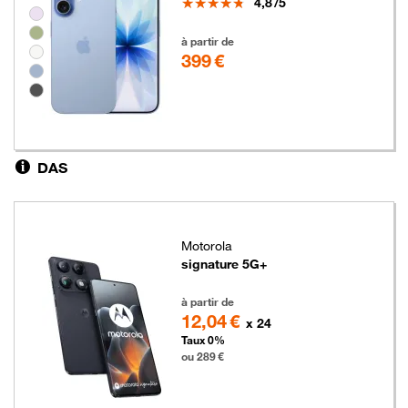
Note
4,8
/5
Groupe de couleurs disponibles non sélectionnables
399 euros
à partir de
399 €
DAS
Motorola
signature 5G+
289 euros
à partir de
12,04 €
x 24
Taux 0%
ou 289 €