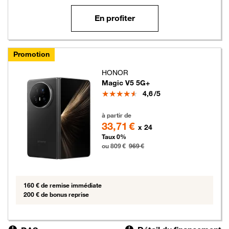
En profiter
Promotion
HONOR
Magic V5 5G+
Note
4,6
/5
809 euros au lieu de 969 euros
à partir de
33,71 €
x 24
Taux 0%
ou 809 €
969 €
160 € de remise immédiate
200 € de bonus reprise