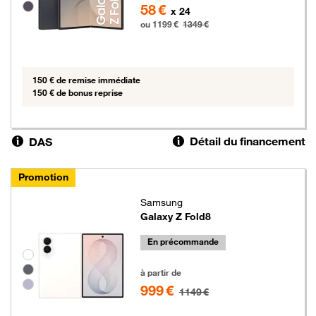
58 €
x 24
ou 1199 €
1349 €
150 € de remise immédiate
150 € de bonus reprise
Détail du financement
DAS
Promotion
Samsung
Galaxy Z Fold8
En précommande
Groupe de couleurs disponibles non sélectionnables
999 euros au lieu de 1149 euros
à partir de
999 €
1149 €