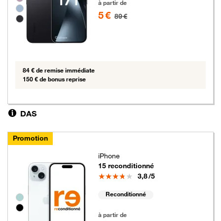
à partir de
5 €
89 €
84 € de remise immédiate
150 € de bonus reprise
DAS
Promotion
iPhone
15 reconditionné
Note
3,8
/5
Reconditionné
Groupe de couleurs disponibles non sélectionnables
5 euros au lieu de 49 euros
à partir de