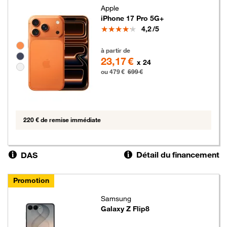
Apple
iPhone 17 Pro 5G+
Note
4,2
/5
Groupe de couleurs disponibles non sélectionnables
479 euros au lieu de 699 euros
à partir de
23,17 €
x 24
ou 479 €
699 €
220 € de remise immédiate
Détail du financement
DAS
Promotion
Samsung
Galaxy Z Flip8
399 euros au lieu de 549 euros