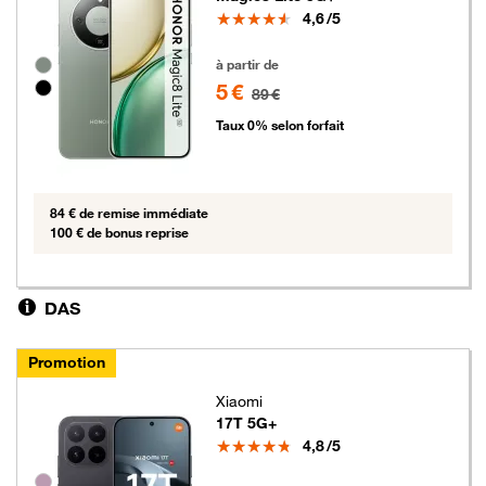
Note
4,6
/5
5 euros au lieu de 89 euros
Groupe de couleurs disponibles non sélectionnables
à partir de
5 €
89 €
Taux 0% selon forfait
84 € de remise immédiate
100 € de bonus reprise
DAS
Promotion
Xiaomi
17T 5G+
Note
4,8
/5
Groupe de couleurs disponibles non sélectionnables
5 euros au lieu de 89 euros