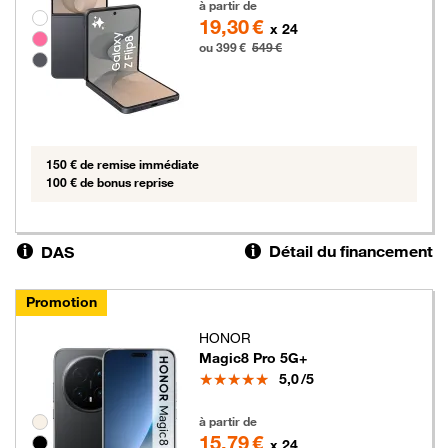
à partir de
Groupe de couleurs disponibles non sélectionnables
19,30 €
x 24
ou 399 €
549 €
150 € de remise immédiate
100 € de bonus reprise
Détail du financement
DAS
Promotion
HONOR
Magic8 Pro 5G+
Note
5,0
/5
379 euros au lieu de 469 euros
Groupe de couleurs disponibles non sélectionnables
à partir de
15,79 €
x 24