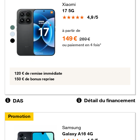
Xiaomi
17 5G
Note
4,9
/5
Groupe de couleurs disponibles non sélectionnables
149 euros au lieu de 269 euros
à partir de
149 €
269 €
ou paiement en 4 fois*
120 € de remise immédiate
150 € de bonus reprise
Détail du financement
DAS
Promotion
Samsung
Galaxy A16 4G
Note