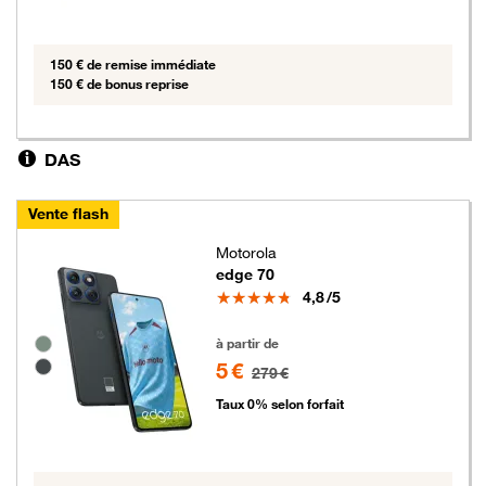
150 € de remise immédiate
150 € de bonus reprise
DAS
Vente flash
Motorola
edge 70
Note
4,8
/5
5 euros au lieu de 279 euros
Groupe de couleurs disponibles non sélectionnables
à partir de
5 €
279 €
Taux 0% selon forfait