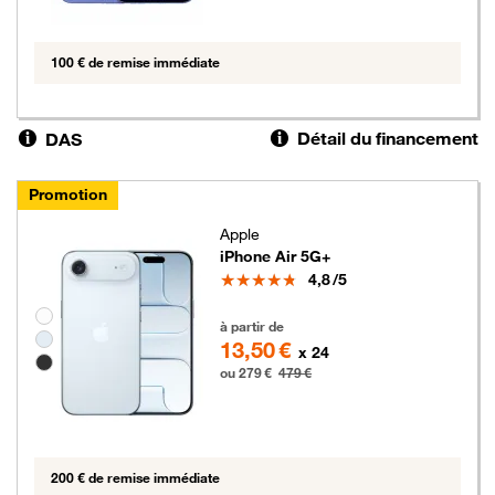
100 € de remise immédiate
Détail du financement
DAS
Promotion
Apple
iPhone Air 5G+
Note
4,8
/5
Groupe de couleurs disponibles non sélectionnables
279 euros au lieu de 479 euros
à partir de
13,50 €
x 24
ou 279 €
479 €
200 € de remise immédiate