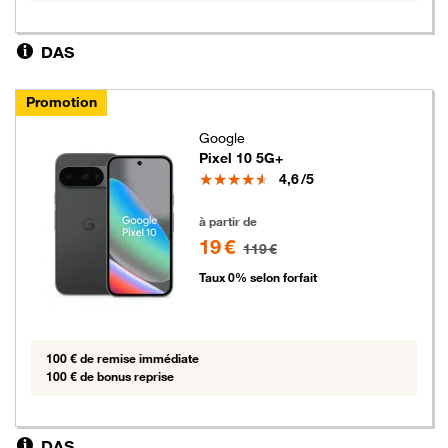
DAS
Promotion
Google
Pixel 10 5G+
Note
4,6
/5
19 euros au lieu de 119 euros
à partir de
19 €
119 €
Taux 0% selon forfait
100 € de remise immédiate
100 € de bonus reprise
DAS