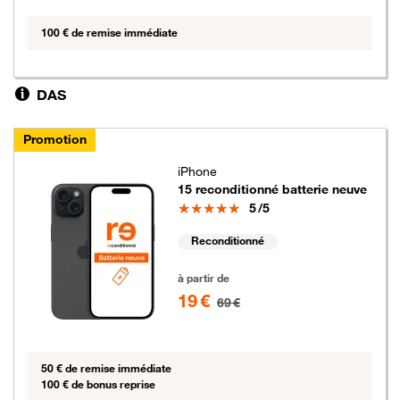
100 € de remise immédiate
DAS
Promotion
iPhone
15 reconditionné batterie neuve
Note
5
/5
Reconditionné
19 euros au lieu de 69 euros
à partir de
19 €
69 €
50 € de remise immédiate
100 € de bonus reprise