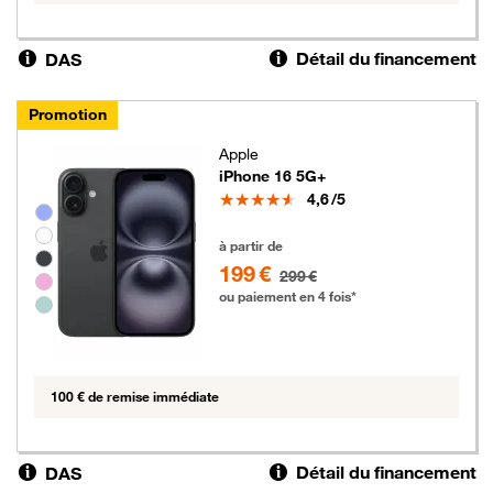
Détail du financement
DAS
Promotion
Apple
iPhone 16 5G+
Note
4,6
/5
Groupe de couleurs disponibles non sélectionnables
199 euros au lieu de 299 euros
à partir de
199 €
299 €
ou paiement en 4 fois*
100 € de remise immédiate
Détail du financement
DAS