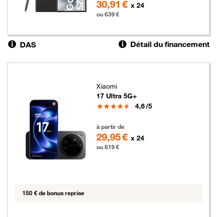
30,91 €
x 24
ou 639 €
Détail du financement
DAS
Xiaomi
17 Ultra 5G+
Note
4,6
/5
619 euros
à partir de
29,95 €
x 24
ou 619 €
150 € de bonus reprise