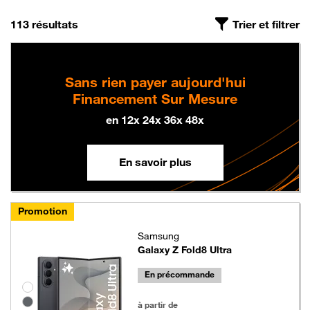
On a trouvé
, triés par pertinence
113 résultats
Trier et filtrer
Sans rien payer aujourd'hui
Financement Sur Mesure
en 12x 24x 36x 48x
En savoir plus
Promotion
Samsung
Galaxy Z Fold8 Ultra
En précommande
Groupe de couleurs disponibles non sélectionnables
1199 euros au lieu de 1349 euros
à partir de