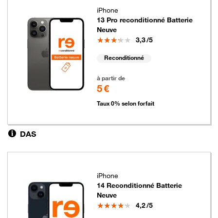
iPhone
13 Pro reconditionné Batterie
Neuve
Note
3,3
/5
Reconditionné
5 euros
à partir de
5 €
Taux 0% selon forfait
DAS
iPhone
14 Reconditionné Batterie
Neuve
Note
4,2
/5