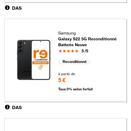
DAS
Samsung
Galaxy S22 5G Reconditionné
Batterie Neuve
Note
5
/5
Reconditionné
5 euros
à partir de
5 €
Taux 0% selon forfait
DAS