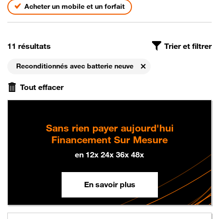
Acheter un mobile et un forfait
On a trouvé
, avec le filtre Nos coups de coeur reconditio
11 résultats
Trier et filtrer
Reconditionnés avec batterie neuve
Supprimer
Tout effacer
Sans rien payer aujourd'hui
Financement Sur Mesure
en 12x 24x 36x 48x
En savoir plus