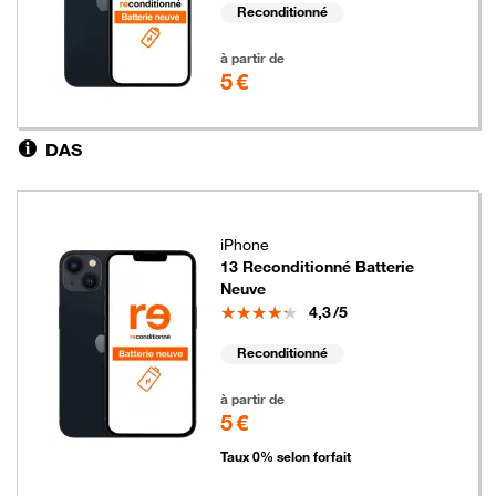
Reconditionné
5 euros
à partir de
5 €
DAS
iPhone
13 Reconditionné Batterie
Neuve
Note
4,3
/5
Reconditionné
5 euros
à partir de
5 €
Taux 0% selon forfait