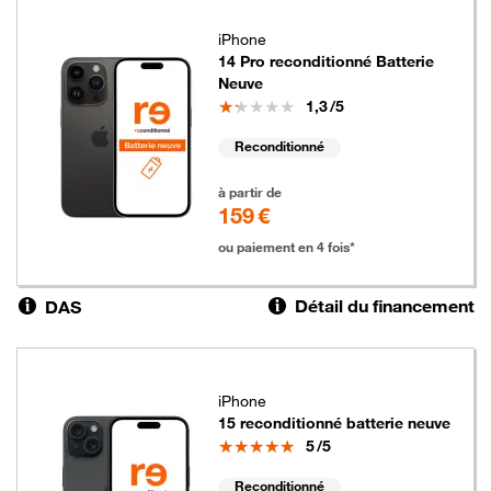
iPhone
14 Pro reconditionné Batterie
Neuve
Note
1,3
/5
Reconditionné
159 euros
à partir de
159 €
ou paiement en 4 fois*
Détail du financement
DAS
iPhone
15 reconditionné batterie neuve
Note
5
/5
Reconditionné