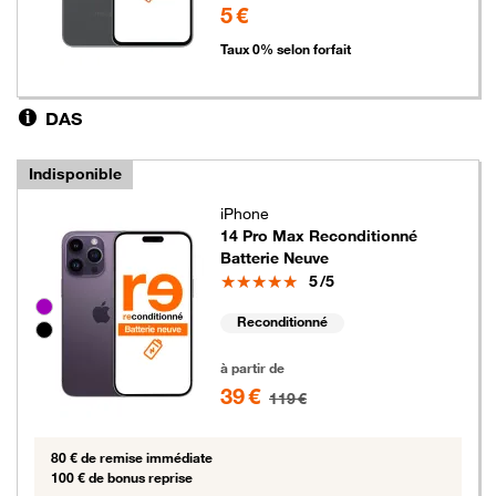
5 €
Taux 0% selon forfait
DAS
Indisponible
iPhone
14 Pro Max Reconditionné
Batterie Neuve
Note
5
/5
Groupe de couleurs disponibles non sélectionnables
Reconditionné
39 euros au lieu de 119 euros
à partir de
39 €
119 €
80 € de remise immédiate
100 € de bonus reprise