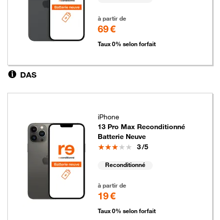
69 euros
à partir de
69 €
Taux 0% selon forfait
DAS
iPhone
13 Pro Max Reconditionné
Batterie Neuve
Note
3
/5
Reconditionné
19 euros
à partir de
19 €
Taux 0% selon forfait