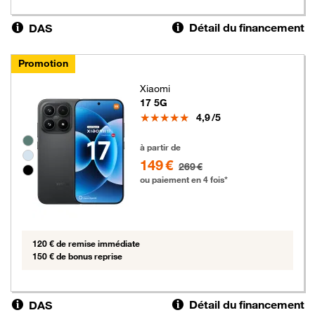
Détail du financement
DAS
Promotion
Xiaomi
17 5G
Note
4,9
/5
Groupe de couleurs disponibles non sélectionnables
149 euros au lieu de 269 euros
à partir de
149 €
269 €
ou paiement en 4 fois*
120 € de remise immédiate
150 € de bonus reprise
Détail du financement
DAS