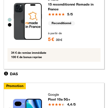
15 reconditionné Remade in
France
Note
5
/5
Groupe de couleurs disponibles non sélectionnables
Reconditionné
5 euros au lieu de 39 euros
à partir de
5 €
39 €
34 € de remise immédiate
100 € de bonus reprise
DAS
Promotion
Google
Pixel 10a 5G+
Note
4,4
/5