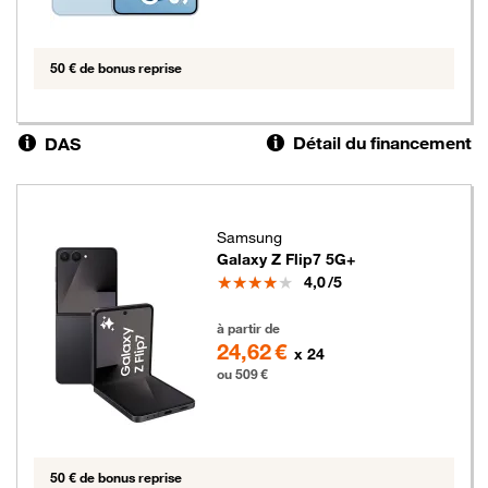
50 € de bonus reprise
Détail du financement
DAS
Samsung
Galaxy Z Flip7 5G+
Note
4,0
/5
509 euros
à partir de
24,62 €
x 24
ou 509 €
50 € de bonus reprise