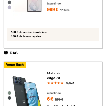
999 euros au lieu de 1149 euros
à partir de
999 €
1149 €
150 € de remise immédiate
150 € de bonus reprise
DAS
Vente flash
Motorola
edge 70
Note
4,8
/5
5 euros au lieu de 279 euros
Groupe de couleurs disponibles non sélectionnables
à partir de
5 €
279 €