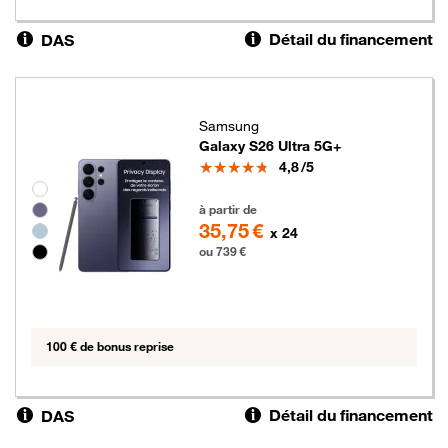
Détail du financement
DAS
Samsung
Galaxy S26 Ultra 5G+
Note
4,8
/5
Groupe de couleurs disponibles non sélectionnables
739 euros
à partir de
35,75 €
x 24
ou 739 €
100 € de bonus reprise
Détail du financement
DAS