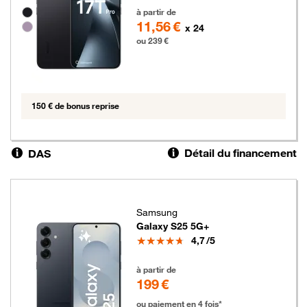
239 euros
Groupe de couleurs disponibles non sélectionnables
à partir de
11,56 €
x 24
ou 239 €
150 € de bonus reprise
Détail du financement
DAS
Samsung
Galaxy S25 5G+
Note
4,7
/5
199 euros
à partir de
199 €
ou paiement en 4 fois*