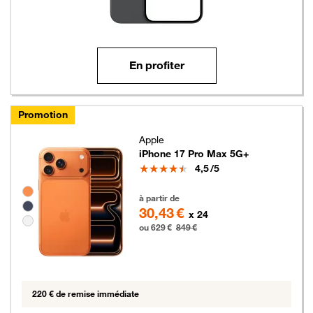
En profiter
Promotion
Apple
iPhone 17 Pro Max 5G+
Note
4,5
/5
Groupe de couleurs disponibles non sélectionnables
629 euros au lieu de 849 euros
à partir de
30,43 €
x 24
ou 629 €
849 €
220 € de remise immédiate