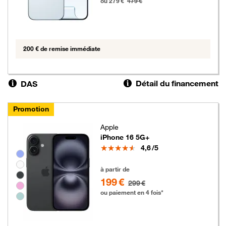
ou 279 €
479 €
200 € de remise immédiate
Détail du financement
DAS
Promotion
Apple
iPhone 16 5G+
Note
4,6
/5
Groupe de couleurs disponibles non sélectionnables
199 euros au lieu de 299 euros
à partir de
199 €
299 €
ou paiement en 4 fois*