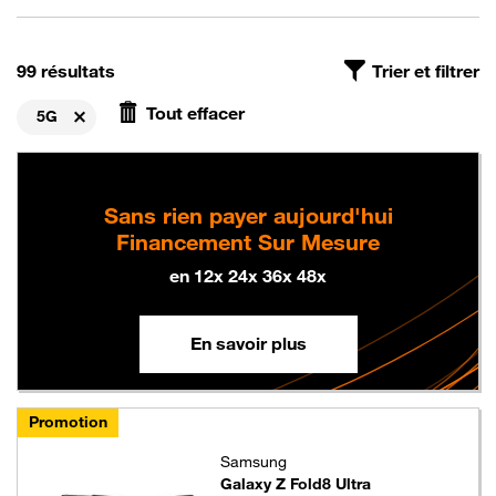
On a trouvé
, avec le filtre Compatibilité 5G, triés par pert
99 résultats
Trier et filtrer
Tout effacer
5G
Supprimer
Sans rien payer aujourd'hui
Financement Sur Mesure
en 12x 24x 36x 48x
En savoir plus
Promotion
Samsung
Galaxy Z Fold8 Ultra