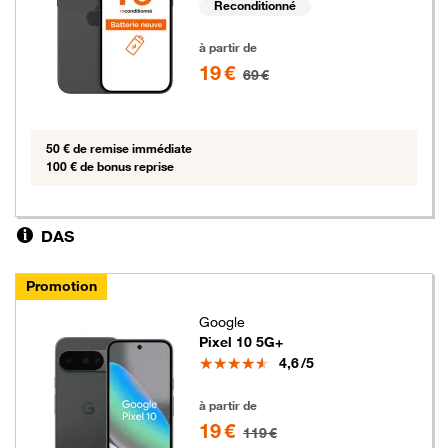
Reconditionné
19 euros au lieu de 69 euros
à partir de
19 €
69 €
50 € de remise immédiate
100 € de bonus reprise
DAS
Promotion
Google
Pixel 10 5G+
Note
4,6
/5
19 euros au lieu de 119 euros
à partir de
19 €
119 €