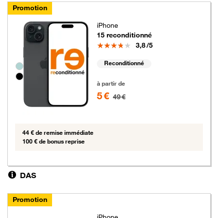
Promotion
iPhone
15 reconditionné
Note
3,8
/5
Reconditionné
Groupe de couleurs disponibles non sélectionnables
5 euros au lieu de 49 euros
à partir de
5 €
49 €
44 € de remise immédiate
100 € de bonus reprise
DAS
Promotion
iPhone