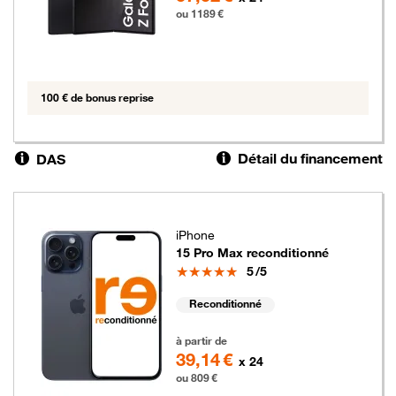
ou 1189 €
100 € de bonus reprise
Détail du financement
DAS
iPhone
15 Pro Max reconditionné
Note
5
/5
Reconditionné
809 euros
à partir de
39,14 €
x 24
ou 809 €