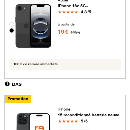
iPhone 16e 5G+
Note
4,8
/5
19 euros au lieu de 119 euros
Groupe de couleurs disponibles non sélectionnables
à partir de
19 €
119 €
100 € de remise immédiate
DAS
Promotion
iPhone
15 reconditionné batterie neuve
Note
5
/5