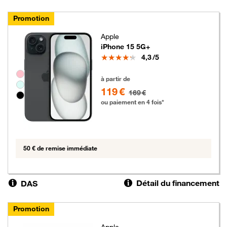
Promotion
Apple
iPhone 15 5G+
Note
4,3
/5
Groupe de couleurs disponibles non sélectionnables
119 euros au lieu de 169 euros
à partir de
119 €
169 €
ou paiement en 4 fois*
50 € de remise immédiate
Détail du financement
DAS
Promotion
Apple