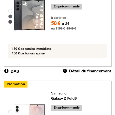
En précommande
Groupe de couleurs disponibles non sélectionnables
1199 euros au lieu de 1349 euros
à partir de
58 €
x 24
ou 1199 €
1349 €
150 € de remise immédiate
150 € de bonus reprise
Détail du financement
DAS
Promotion
Samsung
Galaxy Z Fold8
En précommande
Groupe de couleurs disponibles non sélectionnables