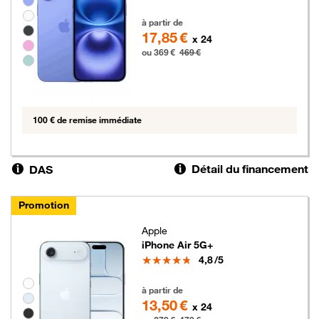
Groupe de couleurs disponibles non sélectionnables
369 euros au lieu de 469 euros
à partir de
17,85 €
x 24
ou 369 €
469 €
100 € de remise immédiate
Détail du financement
DAS
Promotion
Apple
iPhone Air 5G+
Note
4,8
/5
Groupe de couleurs disponibles non sélectionnables
279 euros au lieu de 479 euros
à partir de
13,50 €
x 24