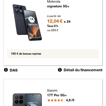
Motorola
signature 5G+
289 euros
à partir de
12,04 €
x 24
Taux 0%
ou 289 €
100 € de bonus reprise
Détail du financement
DAS
Xiaomi
17T Pro 5G+
Note
4,6
/5