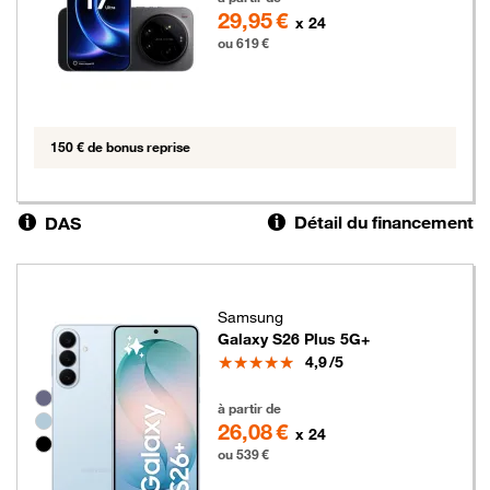
29,95 €
x 24
ou 619 €
150 € de bonus reprise
Détail du financement
DAS
Samsung
Galaxy S26 Plus 5G+
Note
4,9
/5
Groupe de couleurs disponibles non sélectionnables
539 euros
à partir de
26,08 €
x 24
ou 539 €