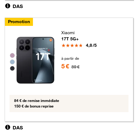
DAS
Promotion
Xiaomi
17T 5G+
Note
4,8
/5
Groupe de couleurs disponibles non sélectionnables
5 euros au lieu de 89 euros
à partir de
5 €
89 €
84 € de remise immédiate
150 € de bonus reprise
DAS