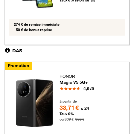
Taux 0% selon forfait
274 € de remise immédiate
150 € de bonus reprise
DAS
Promotion
HONOR
Magic V5 5G+
Note
4,6
/5
809 euros au lieu de 969 euros
à partir de
33,71 €
x 24
Taux 0%
ou 809 €
969 €