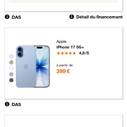
Détail du financement
DAS
Apple
iPhone 17 5G+
Note
4,8
/5
Groupe de couleurs disponibles non sélectionnables
399 euros
à partir de
399 €
DAS