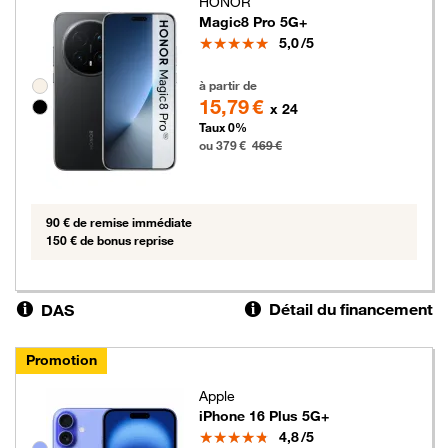
HONOR
Magic8 Pro 5G+
Note
5,0
/5
379 euros au lieu de 469 euros
Groupe de couleurs disponibles non sélectionnables
à partir de
15,79 €
x 24
Taux 0%
ou 379 €
469 €
90 € de remise immédiate
150 € de bonus reprise
Détail du financement
DAS
Promotion
Apple
iPhone 16 Plus 5G+
Note
4,8
/5