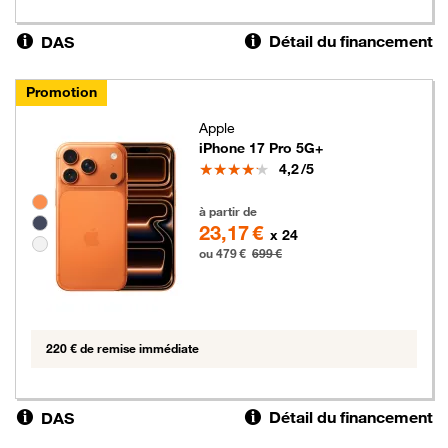
Détail du financement
DAS
Promotion
Apple
iPhone 17 Pro 5G+
Note
4,2
/5
Groupe de couleurs disponibles non sélectionnables
479 euros au lieu de 699 euros
à partir de
23,17 €
x 24
ou 479 €
699 €
220 € de remise immédiate
Détail du financement
DAS