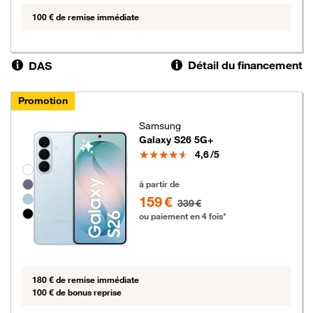
100 € de remise immédiate
Détail du financement
DAS
Promotion
Samsung
Galaxy S26 5G+
Note
4,6
/5
Groupe de couleurs disponibles non sélectionnables
159 euros au lieu de 339 euros
à partir de
159 €
339 €
ou paiement en 4 fois*
180 € de remise immédiate
100 € de bonus reprise