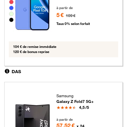
Groupe de couleurs disponibles non sélectionnables
5 euros au lieu de 109 euros
à partir de
5 €
109 €
Taux 0% selon forfait
104 € de remise immédiate
120 € de bonus reprise
DAS
Samsung
Galaxy Z Fold7 5G+
Note
4,5
/5
1189 euros
à partir de
57,52 €
x 24