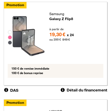
Promotion
Samsung
Galaxy Z Flip8
399 euros au lieu de 549 euros
à partir de
Groupe de couleurs disponibles non sélectionnables
19,30 €
x 24
ou 399 €
549 €
150 € de remise immédiate
100 € de bonus reprise
Détail du financement
DAS
Promotion