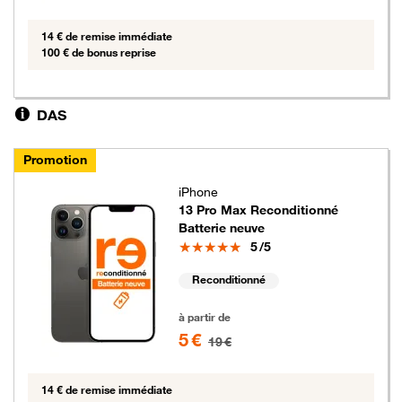
14 € de remise immédiate
100 € de bonus reprise
DAS
Promotion
iPhone
13 Pro Max Reconditionné
Batterie neuve
Note
5
/5
Reconditionné
5 euros au lieu de 19 euros
à partir de
5 €
19 €
14 € de remise immédiate