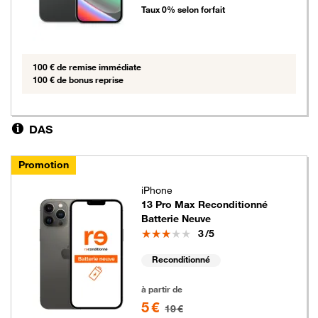
Taux 0% selon forfait
100 € de remise immédiate
100 € de bonus reprise
DAS
Promotion
iPhone
13 Pro Max Reconditionné
Batterie Neuve
Note
3
/5
Reconditionné
5 euros au lieu de 19 euros
à partir de
5 €
19 €