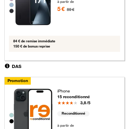
à partir de
5 €
89 €
84 € de remise immédiate
150 € de bonus reprise
DAS
Promotion
iPhone
15 reconditionné
Note
3,8
/5
Reconditionné
Groupe de couleurs disponibles non sélectionnables
5 euros au lieu de 49 euros
à partir de