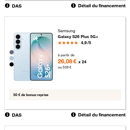
Détail du financement
DAS
Samsung
Galaxy S26 Plus 5G+
Note
4,9
/5
Groupe de couleurs disponibles non sélectionnables
539 euros
à partir de
26,08 €
x 24
ou 539 €
50 € de bonus reprise
Détail du financement
DAS