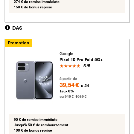
274 € de remise immédiate
150 € de bonus reprise
DAS
Promotion
Google
Pixel 10 Pro Fold 5G+
Note
5
/5
949 euros au lieu de 1039 euros
à partir de
39,54 €
x 24
Taux 0%
ou 949 €
1039 €
90 € de remise immédiate
Jusqu'à 50 € de remboursement
100 € de bonus reprise