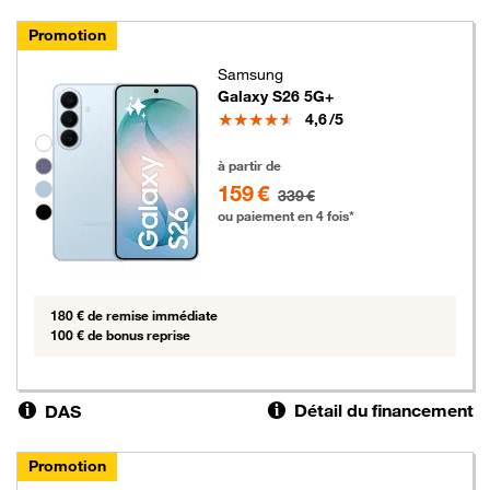
Promotion
Samsung
Galaxy S26 5G+
Note
4,6
/5
Groupe de couleurs disponibles non sélectionnables
159 euros au lieu de 339 euros
à partir de
159 €
339 €
ou paiement en 4 fois*
180 € de remise immédiate
100 € de bonus reprise
Détail du financement
DAS
Promotion