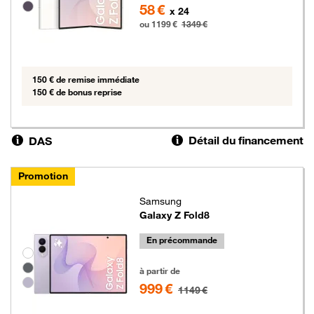
58 €
x 24
ou 1199 €
1349 €
150 € de remise immédiate
150 € de bonus reprise
Détail du financement
DAS
Promotion
Samsung
Galaxy Z Fold8
En précommande
Groupe de couleurs disponibles non sélectionnables
999 euros au lieu de 1149 euros
à partir de
999 €
1149 €