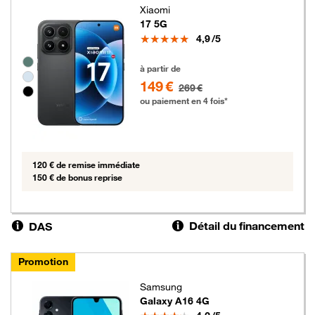
Xiaomi
17 5G
Note
4,9
/5
Groupe de couleurs disponibles non sélectionnables
149 euros au lieu de 269 euros
à partir de
149 €
269 €
ou paiement en 4 fois*
120 € de remise immédiate
150 € de bonus reprise
Détail du financement
DAS
Promotion
Samsung
Galaxy A16 4G
Note