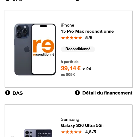
iPhone
15 Pro Max reconditionné
Note
5
/5
Reconditionné
809 euros
à partir de
39,14 €
x 24
ou 809 €
Détail du financement
DAS
Samsung
Galaxy S26 Ultra 5G+
Note
4,8
/5