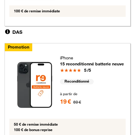
100 € de remise immédiate
DAS
Promotion
iPhone
15 reconditionné batterie neuve
Note
5
/5
Reconditionné
19 euros au lieu de 69 euros
à partir de
19 €
69 €
50 € de remise immédiate
100 € de bonus reprise