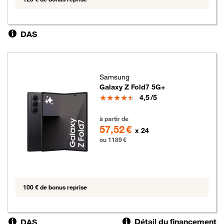
DAS
Samsung
Galaxy Z Fold7 5G+
Note
4,5
/5
1189 euros
à partir de
57,52 €
x 24
ou 1189 €
100 € de bonus reprise
Détail du financement
DAS