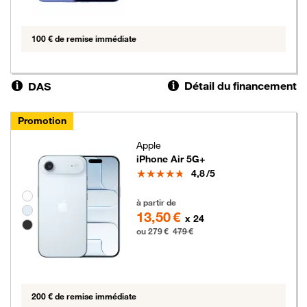
100 € de remise immédiate
Détail du financement
DAS
Promotion
Apple
iPhone Air 5G+
Note
4,8
/5
Groupe de couleurs disponibles non sélectionnables
279 euros au lieu de 479 euros
à partir de
13,50 €
x 24
ou 279 €
479 €
200 € de remise immédiate