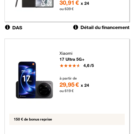
30,91 €
x 24
ou 639 €
Détail du financement
DAS
Xiaomi
17 Ultra 5G+
Note
4,6
/5
619 euros
à partir de
29,95 €
x 24
ou 619 €
150 € de bonus reprise