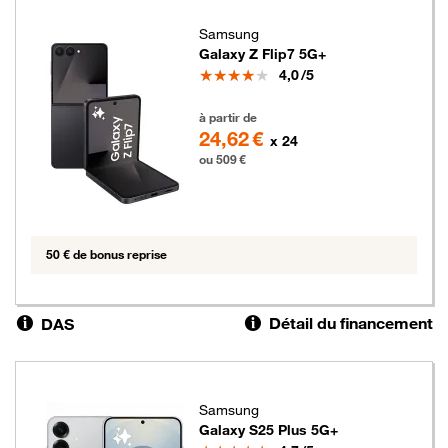
Samsung
Galaxy Z Flip7 5G+
Note
4,0
/5
509 euros
à partir de
24,62 €
x 24
ou 509 €
50 € de bonus reprise
Détail du financement
DAS
Samsung
Galaxy S25 Plus 5G+