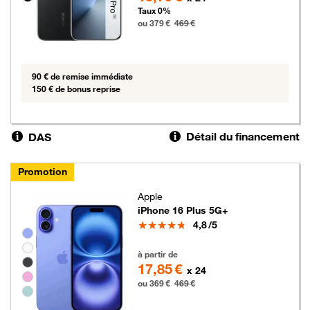
Taux 0%
ou 379 €
469 €
90 € de remise immédiate
150 € de bonus reprise
Détail du financement
DAS
Promotion
Apple
iPhone 16 Plus 5G+
Note
4,8
/5
Groupe de couleurs disponibles non sélectionnables
369 euros au lieu de 469 euros
à partir de
17,85 €
x 24
ou 369 €
469 €