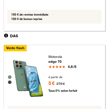
150 € de remise immédiate
150 € de bonus reprise
DAS
Vente flash
Motorola
edge 70
Note
4,8
/5
5 euros au lieu de 279 euros
Groupe de couleurs disponibles non sélectionnables
à partir de
5 €
279 €
Taux 0% selon forfait