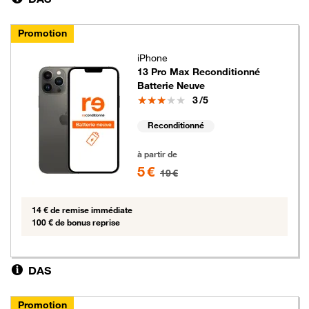
Promotion
iPhone
13 Pro Max Reconditionné
Batterie Neuve
Note
3
/5
Reconditionné
5 euros au lieu de 19 euros
à partir de
5 €
19 €
14 € de remise immédiate
100 € de bonus reprise
DAS
Promotion