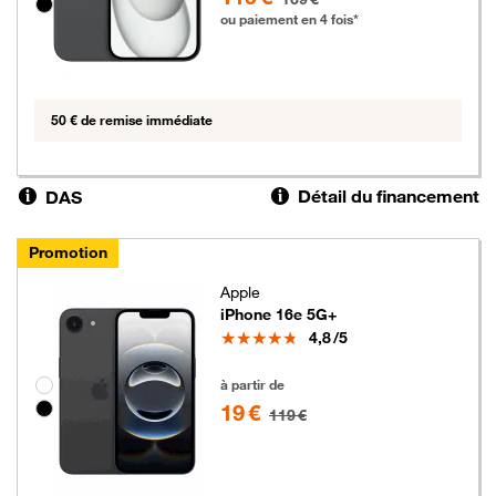
ou paiement en 4 fois*
50 € de remise immédiate
Détail du financement
DAS
Promotion
Apple
iPhone 16e 5G+
Note
4,8
/5
19 euros au lieu de 119 euros
Groupe de couleurs disponibles non sélectionnables
à partir de
19 €
119 €