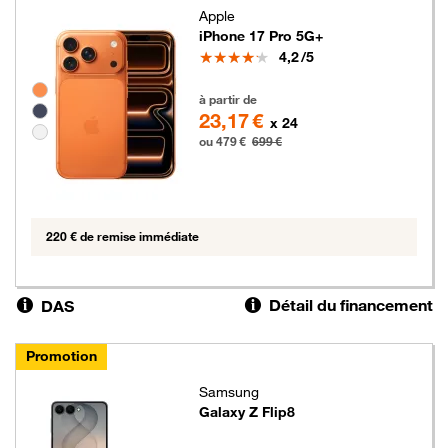
Apple
iPhone 17 Pro 5G+
Note
4,2
/5
Groupe de couleurs disponibles non sélectionnables
479 euros au lieu de 699 euros
à partir de
23,17 €
x 24
ou 479 €
699 €
220 € de remise immédiate
Détail du financement
DAS
Promotion
Samsung
Galaxy Z Flip8
399 euros au lieu de 549 euros