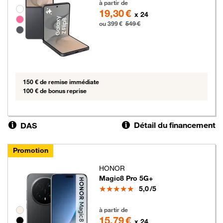
à partir de
Groupe de couleurs disponibles non sélectionnables
19,30 €
x 24
ou 399 €
549 €
150 € de remise immédiate
100 € de bonus reprise
Détail du financement
DAS
Promotion
HONOR
Magic8 Pro 5G+
Note
5,0
/5
379 euros au lieu de 469 euros
Groupe de couleurs disponibles non sélectionnables
à partir de
15,79 €
x 24