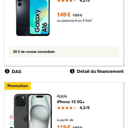
4,2
/5
149 euros au lieu de 169 euros
149 €
169 €
ou paiement en 4 fois*
20 € de remise immédiate
Détail du financement
DAS
Promotion
Apple
iPhone 15 5G+
Note
4,3
/5
Groupe de couleurs disponibles non sélectionnables
119 euros au lieu de 169 euros
à partir de
119 €
169 €