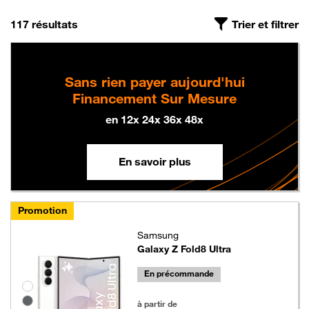
On a trouvé
, triés par pertinence
117 résultats
Trier et filtrer
Sans rien payer aujourd'hui
Financement Sur Mesure
en 12x 24x 36x 48x
En savoir plus
Promotion
Samsung
Galaxy Z Fold8 Ultra
En précommande
Groupe de couleurs disponibles non sélectionnables
1199 euros au lieu de 1349 euros
à partir de