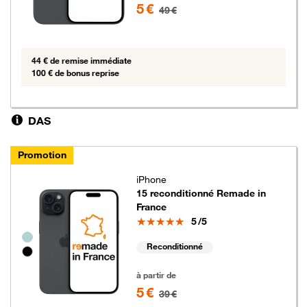
5 €
49 €
44 € de remise immédiate
100 € de bonus reprise
DAS
Promotion
iPhone
15 reconditionné Remade in
France
Note
5
/5
Groupe de couleurs disponibles non sélectionnables
Reconditionné
5 euros au lieu de 39 euros
à partir de
5 €
39 €