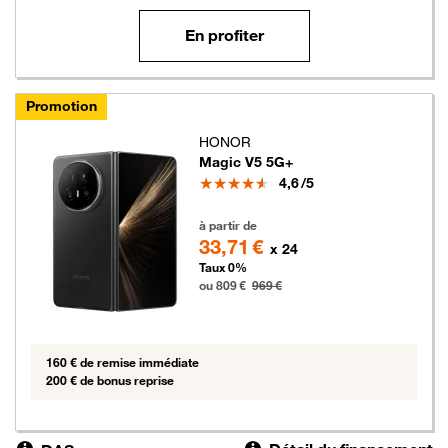
En profiter
Promotion
HONOR
Magic V5 5G+
Note
4,6
/5
809 euros au lieu de 969 euros
à partir de
33,71 €
x 24
Taux 0%
ou 809 €
969 €
160 € de remise immédiate
200 € de bonus reprise