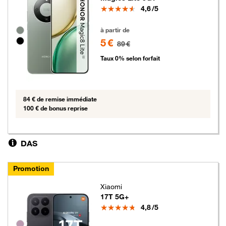
Note
4,6
/5
5 euros au lieu de 89 euros
Groupe de couleurs disponibles non sélectionnables
à partir de
5 €
89 €
Taux 0% selon forfait
84 € de remise immédiate
100 € de bonus reprise
DAS
Promotion
Xiaomi
17T 5G+
Note
4,8
/5
Groupe de couleurs disponibles non sélectionnables
5 euros au lieu de 89 euros