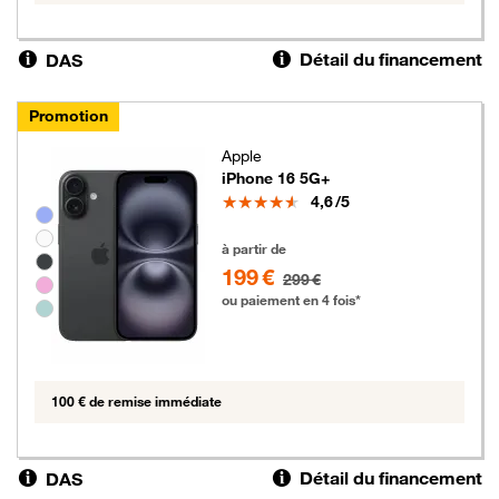
Détail du financement
DAS
Promotion
Apple
iPhone 16 5G+
Note
4,6
/5
Groupe de couleurs disponibles non sélectionnables
199 euros au lieu de 299 euros
à partir de
199 €
299 €
ou paiement en 4 fois*
100 € de remise immédiate
Détail du financement
DAS