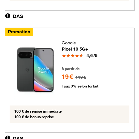
DAS
Promotion
Google
Pixel 10 5G+
Note
4,6
/5
19 euros au lieu de 119 euros
à partir de
19 €
119 €
Taux 0% selon forfait
100 € de remise immédiate
100 € de bonus reprise
DAS