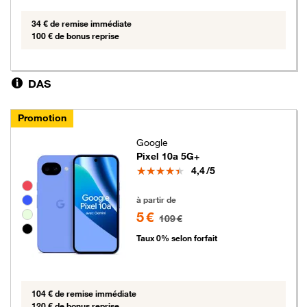
34 € de remise immédiate
100 € de bonus reprise
DAS
Promotion
Google
Pixel 10a 5G+
Note
4,4
/5
Groupe de couleurs disponibles non sélectionnables
5 euros au lieu de 109 euros
à partir de
5 €
109 €
Taux 0% selon forfait
104 € de remise immédiate
120 € de bonus reprise