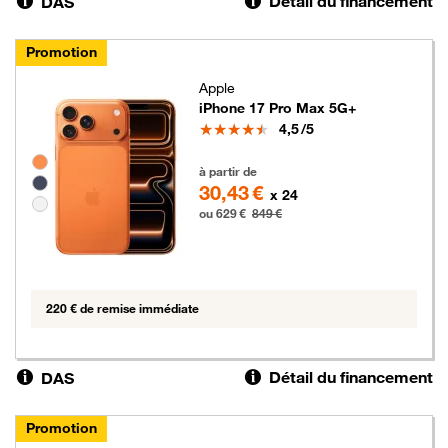
Détail du financement
DAS
Promotion
Apple
iPhone 17 Pro Max 5G+
Note
4,5
/5
Groupe de couleurs disponibles non sélectionnables
629 euros au lieu de 849 euros
à partir de
30,43 €
x 24
ou 629 €
849 €
220 € de remise immédiate
Détail du financement
DAS
Promotion