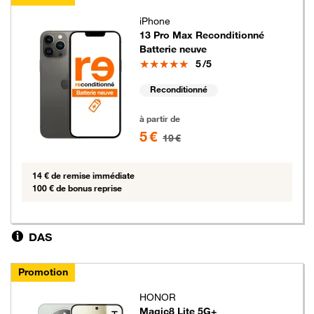
iPhone
13 Pro Max Reconditionné
Batterie neuve
Note
5
/5
Reconditionné
5 euros au lieu de 19 euros
à partir de
5 €
19 €
14 € de remise immédiate
100 € de bonus reprise
DAS
Promotion
HONOR
Magic8 Lite 5G+