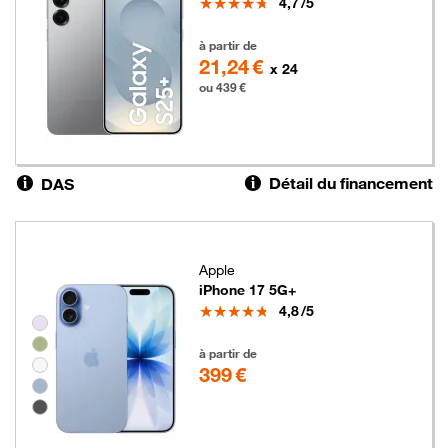
Note
4,7
/5
439 euros
à partir de
21,24 €
x 24
ou 439 €
Détail du financement
DAS
Apple
iPhone 17 5G+
Note
4,8
/5
Groupe de couleurs disponibles non sélectionnables
399 euros
à partir de
399 €