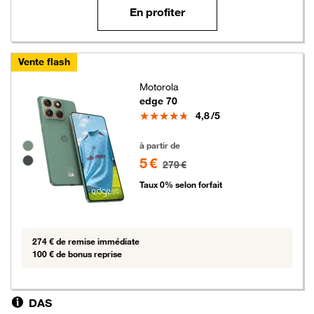
En profiter
Vente flash
Motorola
edge 70
Note
4,8
/5
5 euros au lieu de 279 euros
Groupe de couleurs disponibles non sélectionnables
à partir de
5 €
279 €
Taux 0% selon forfait
274 € de remise immédiate
100 € de bonus reprise
DAS