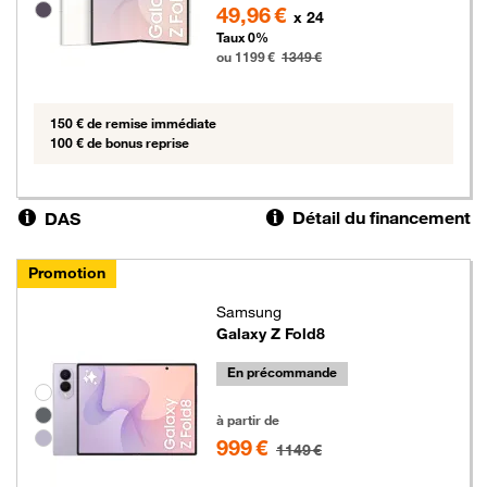
49,96 €
x 24
Taux 0%
ou 1199 €
1349 €
150 € de remise immédiate
100 € de bonus reprise
Détail du financement
DAS
Promotion
Samsung
Galaxy Z Fold8
En précommande
Groupe de couleurs disponibles non sélectionnables
999 euros au lieu de 1149 euros
à partir de
999 €
1149 €