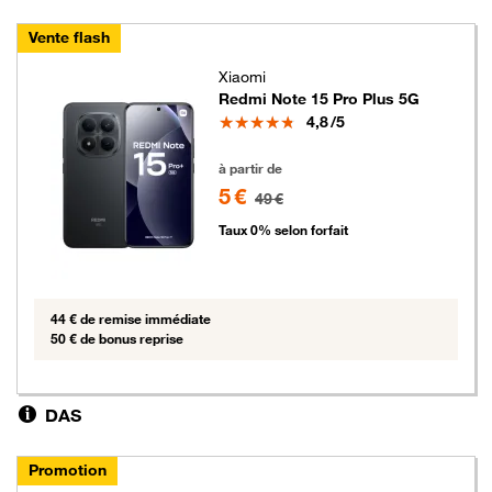
Vente flash
Xiaomi
Redmi Note 15 Pro Plus 5G
Note
4,8
/5
5 euros au lieu de 49 euros
à partir de
5 €
49 €
Taux 0% selon forfait
44 € de remise immédiate
50 € de bonus reprise
DAS
Promotion