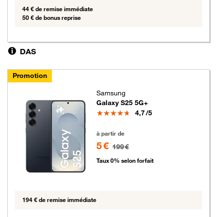
44 € de remise immédiate
50 € de bonus reprise
DAS
Promotion
Samsung
Galaxy S25 5G+
Note
4,7
/5
5 euros au lieu de 199 euros
à partir de
5 €
199 €
Taux 0% selon forfait
194 € de remise immédiate