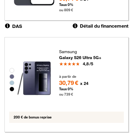
Taux 0%
ou 809 €
Détail du financement
DAS
Samsung
Galaxy S26 Ultra 5G+
Note
4,8
/5
Groupe de couleurs disponibles non sélectionnables
739 euros
à partir de
30,79 €
x 24
Taux 0%
ou 739 €
200 € de bonus reprise