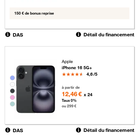
150 € de bonus reprise
Détail du financement
DAS
Apple
iPhone 16 5G+
Note
4,6
/5
Groupe de couleurs disponibles non sélectionnables
299 euros
à partir de
12,46 €
x 24
Taux 0%
ou 299 €
Détail du financement
DAS