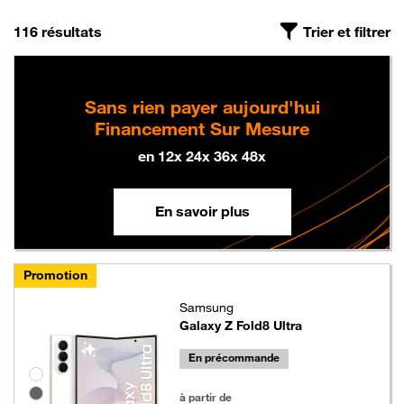
On a trouvé
, triés par pertinence
116 résultats
Trier et filtrer
Sans rien payer aujourd'hui
Financement Sur Mesure
en 12x 24x 36x 48x
En savoir plus
Promotion
Samsung
Galaxy Z Fold8 Ultra
En précommande
Groupe de couleurs disponibles non sélectionnables
1199 euros au lieu de 1349 euros
à partir de