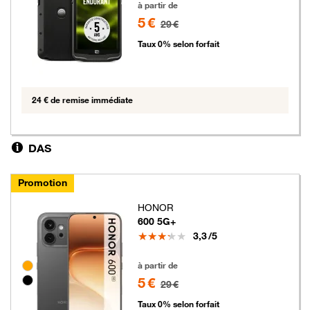
à partir de
5 €
29 €
Taux 0% selon forfait
24 € de remise immédiate
DAS
Promotion
HONOR
600 5G+
Note
3,3
/5
5 euros au lieu de 29 euros
Groupe de couleurs disponibles non sélectionnables
à partir de
5 €
29 €
Taux 0% selon forfait