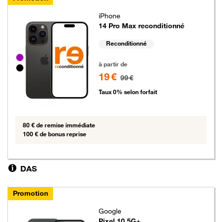
iPhone
14 Pro Max reconditionné
Reconditionné
Groupe de couleurs disponibles non sélectionnables
19 euros au lieu de 99 euros
à partir de
19 €
99 €
Taux 0% selon forfait
80 € de remise immédiate
100 € de bonus reprise
DAS
Promotion
Google
Pixel 10 5G+