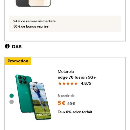
24 € de remise immédiate
50 € de bonus reprise
DAS
Promotion
Motorola
edge 70 fusion 5G+
Note
4,8
/5
5 euros au lieu de 49 euros
Groupe de couleurs disponibles non sélectionnables
à partir de
5 €
49 €
Taux 0% selon forfait