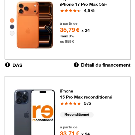
iPhone 17 Pro Max 5G+
Note
4,5
/5
Groupe de couleurs disponibles non sélectionnables
859 euros
à partir de
35,79 €
x 24
Taux 0%
ou 859 €
Détail du financement
DAS
iPhone
15 Pro Max reconditionné
Note
5
/5
Reconditionné
809 euros
à partir de
33,71 €
x 24