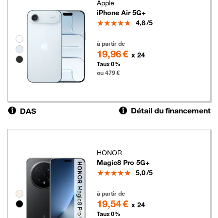
Apple
iPhone Air 5G+
Note
4,8
/5
Groupe de couleurs disponibles non sélectionnables
479 euros
à partir de
19,96 €
x 24
Taux 0%
ou 479 €
Détail du financement
DAS
HONOR
Magic8 Pro 5G+
Note
5,0
/5
469 euros
Groupe de couleurs disponibles non sélectionnables
à partir de
19,54 €
x 24
Taux 0%