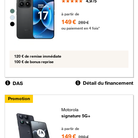
Note
4,9
/5
Groupe de couleurs disponibles non sélectionnables
149 euros au lieu de 269 euros
à partir de
149 €
269 €
ou paiement en 4 fois*
120 € de remise immédiate
100 € de bonus reprise
Détail du financement
DAS
Promotion
Motorola
signature 5G+
149 euros au lieu de 289 euros
à partir de
149 €
289 €