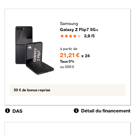
Samsung
Galaxy Z Flip7 5G+
Note
3,9
/5
509 euros
à partir de
21,21 €
x 24
Taux 0%
ou 509 €
50 € de bonus reprise
Détail du financement
DAS