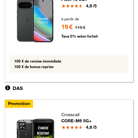
Note
4,6
/5
19 euros au lieu de 119 euros
à partir de
19 €
119 €
Taux 0% selon forfait
100 € de remise immédiate
100 € de bonus reprise
DAS
Promotion
Crosscall
CORE-M6 5G+
Note
4,6
/5
5 euros au lieu de 29 euros