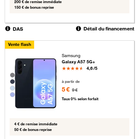
200 € de remise immédiate
150 € de bonus reprise
Détail du financement
DAS
Vente flash
Samsung
Galaxy A57 5G+
Note
4,6
/5
Groupe de couleurs disponibles non sélectionnables
5 euros au lieu de 9 euros
à partir de
5 €
9 €
Taux 0% selon forfait
4 € de remise immédiate
50 € de bonus reprise