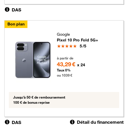
DAS
Bon plan
Google
Pixel 10 Pro Fold 5G+
Note
5
/5
1039 euros
à partir de
43,29 €
x 24
Taux 0%
ou 1039 €
Jusqu'à 50 € de remboursement
100 € de bonus reprise
Détail du financement
DAS