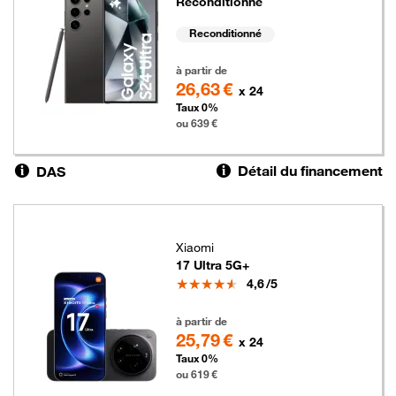
Reconditionné
Reconditionné
639 euros
à partir de
26,63 €
x 24
Taux 0%
ou 639 €
Détail du financement
DAS
Xiaomi
17 Ultra 5G+
Note
4,6
/5
619 euros
à partir de
25,79 €
x 24
Taux 0%
ou 619 €