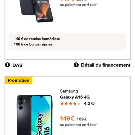
ou paiement en 4 fois*
140 € de remise immédiate
100 € de bonus reprise
Détail du financement
DAS
Promotion
Samsung
Galaxy A16 4G
Note
4,2
/5
149 euros au lieu de 169 euros
149 €
169 €
ou paiement en 4 fois*