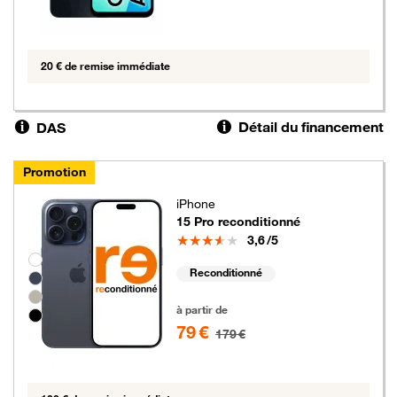
20 € de remise immédiate
Détail du financement
DAS
Promotion
iPhone
15 Pro reconditionné
Note
3,6
/5
Groupe de couleurs disponibles non sélectionnables
Reconditionné
79 euros au lieu de 179 euros
à partir de
79 €
179 €