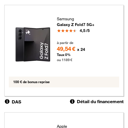
Samsung
Galaxy Z Fold7 5G+
Note
4,5
/5
1189 euros
à partir de
49,54 €
x 24
Taux 0%
ou 1189 €
100 € de bonus reprise
Détail du financement
DAS
Apple