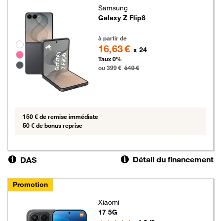
Samsung
Galaxy Z Flip8
399 euros au lieu de 549 euros
à partir de
Groupe de couleurs disponibles non sélectionnables
16,63 €
x 24
Taux 0%
ou 399 €
549 €
150 € de remise immédiate
50 € de bonus reprise
Détail du financement
DAS
Promotion
Xiaomi
17 5G