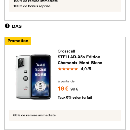
100 € de remise immédiate
100 € de bonus reprise
DAS
Promotion
Crosscall
STELLAR-X5s Edition
Chamonix-Mont-Blanc
Note
4,9
/5
19 euros au lieu de 99 euros
à partir de
19 €
99 €
Taux 0% selon forfait
80 € de remise immédiate