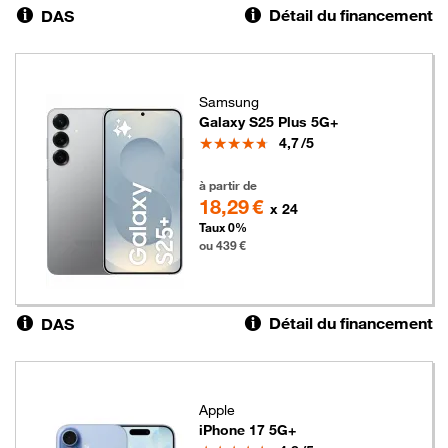
Détail du financement
DAS
Samsung
Galaxy S25 Plus 5G+
Note
4,7
/5
439 euros
à partir de
18,29 €
x 24
Taux 0%
ou 439 €
Détail du financement
DAS
Apple
iPhone 17 5G+