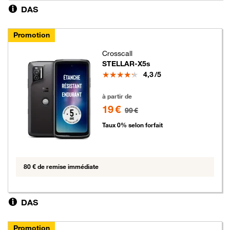
DAS
Promotion
Crosscall
STELLAR-X5s
Note
4,3
/5
19 euros au lieu de 99 euros
à partir de
19 €
99 €
Taux 0% selon forfait
80 € de remise immédiate
DAS
Promotion