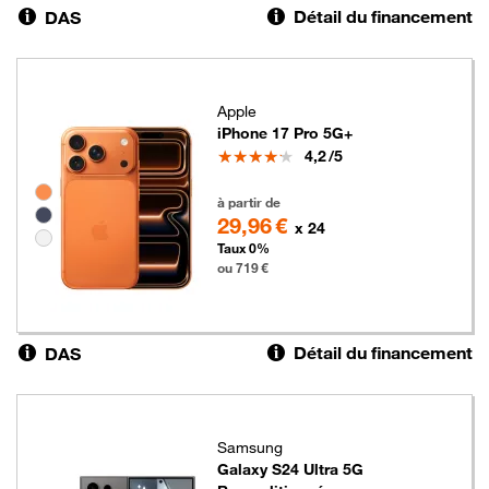
Détail du financement
DAS
Apple
iPhone 17 Pro 5G+
Note
4,2
/5
Groupe de couleurs disponibles non sélectionnables
719 euros
à partir de
29,96 €
x 24
Taux 0%
ou 719 €
Détail du financement
DAS
Samsung
Galaxy S24 Ultra 5G