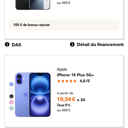
ou 469 €
100 € de bonus reprise
Détail du financement
DAS
Apple
iPhone 16 Plus 5G+
Note
4,8
/5
Groupe de couleurs disponibles non sélectionnables
469 euros
à partir de
19,54 €
x 24
Taux 0%
ou 469 €