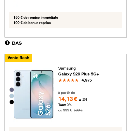
150 € de remise immédiate
100 € de bonus reprise
DAS
Vente flash
Samsung
Galaxy S26 Plus 5G+
Note
4,9
/5
Groupe de couleurs disponibles non sélectionnables
339 euros au lieu de 539 euros
à partir de
14,13 €
x 24
Taux 0%
ou 339 €
539 €