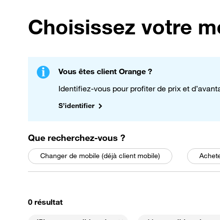
Choisissez votre m
Vous êtes client Orange ?
Identifiez-vous pour profiter de prix et d’avan
S’identifier
parmi les choix suivant
Que recherchez-vous
?
Changer de mobile (déjà client mobile)
Achete
On a trouvé
, avec le filtre Les mobiles reconditionnés
0 résultat