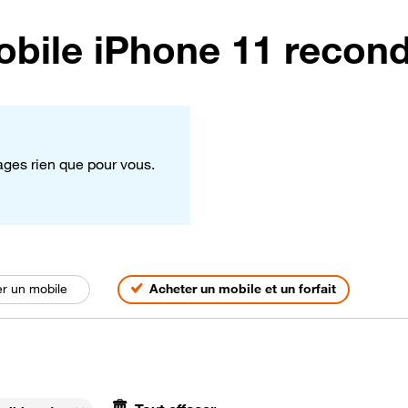
obile iPhone 11 recond
tages rien que pour vous.
s
r un mobile
Acheter un mobile et un forfait
 iPhone 11 reconditionné, triés par pertinence