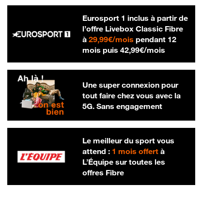
Eurosport 1 inclus à partir de
l’offre Livebox Classic Fibre
29,99 € par mois
à
29,99€/mois
pendant 12
42,99 € par m
mois puis
42,99€/mois
Une super connexion pour
tout faire chez vous avec la
5G. Sans engagement
Le meilleur du sport vous
attend :
1 mois offert
à
L’Équipe sur toutes les
offres Fibre