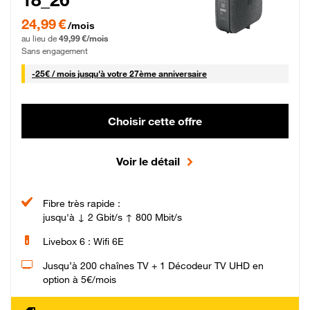
24,99 € par mois pendant 0 mois puis 49,99 € par mois, Sans engagement
24,99 €
/mois
au lieu de
49,99 €/mois
Sans engagement
25 € par mois
-
25€ / mois
jusqu'à votre 27ème anniversaire
Choisir cette offre
Voir le détail
Fibre très rapide :
jusqu'à ↓ 2 Gbit/s ↑ 800 Mbit/s
Livebox 6 : Wifi 6E
Jusqu’à 200 chaînes TV + 1 Décodeur TV UHD en
option à 5€/mois