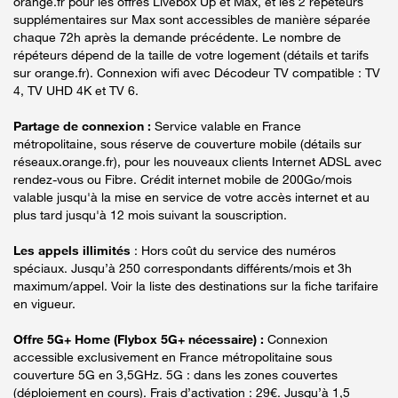
orange.fr pour les offres Livebox Up et Max, et les 2 répéteurs
supplémentaires sur Max sont accessibles de manière séparée
chaque 72h après la demande précédente. Le nombre de
répéteurs dépend de la taille de votre logement (détails et tarifs
sur orange.fr). Connexion wifi avec Décodeur TV compatible : TV
4, TV UHD 4K et TV 6.
Partage de connexion :
Service valable en France
métropolitaine, sous réserve de couverture mobile (détails sur
réseaux.orange.fr), pour les nouveaux clients Internet ADSL avec
rendez-vous ou Fibre. Crédit internet mobile de 200Go/mois
valable jusqu'à la mise en service de votre accès internet et au
plus tard jusqu'à 12 mois suivant la souscription.
Les appels illimités
: Hors coût du service des numéros
spéciaux. Jusqu’à 250 correspondants différents/mois et 3h
maximum/appel. Voir la liste des destinations sur la fiche tarifaire
en vigueur.
Offre 5G+ Home (Flybox 5G+ nécessaire) :
Connexion
accessible exclusivement en France métropolitaine sous
couverture 5G en 3,5GHz. 5G : dans les zones couvertes
(déploiement en cours). Frais d’activation : 29€. Jusqu’à 1,5