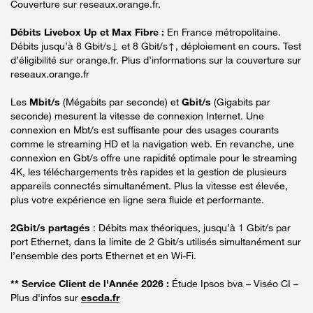
Couverture sur reseaux.orange.fr.
Débits Livebox Up et Max Fibre :
En France métropolitaine.
Débits jusqu’à 8 Gbit/s↓ et 8 Gbit/s↑, déploiement en cours. Test
d’éligibilité sur orange.fr. Plus d’informations sur la couverture sur
reseaux.orange.fr
Les
Mbit/s
(Mégabits par seconde) et
Gbit/s
(Gigabits par
seconde) mesurent la vitesse de connexion Internet. Une
connexion en Mbt/s est suffisante pour des usages courants
comme le streaming HD et la navigation web. En revanche, une
connexion en Gbt/s offre une rapidité optimale pour le streaming
4K, les téléchargements très rapides et la gestion de plusieurs
appareils connectés simultanément. Plus la vitesse est élevée,
plus votre expérience en ligne sera fluide et performante.
2Gbit/s partagés
: Débits max théoriques, jusqu’à 1 Gbit/s par
port Ethernet, dans la limite de 2 Gbit/s utilisés simultanément sur
l’ensemble des ports Ethernet et en Wi-Fi.
** Service Client de l'Année 2026 :
Étude Ipsos bva – Viséo CI –
Plus d'infos sur
escda.fr