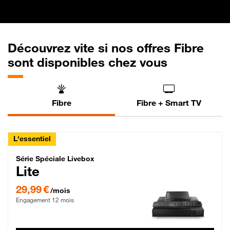
Découvrez vite si nos offres Fibre
sont disponibles chez vous
Fibre
Fibre + Smart TV
L'essentiel
Série Spéciale Livebox Lite Fibre
Série Spéciale Livebox
Lite
29,99 € par mois , Engagement 12 mois
29,99 €
/mois
Engagement 12 mois