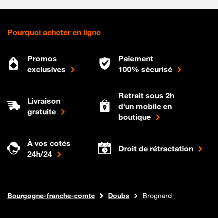
Pourquoi acheter en ligne
Promos
Paiement
exclusives
100% sécurisé
Retrait sous 2h
Livraison
d'un mobile en
gratuite
boutique
À vos cotés
Droit de rétractation
24h/24
Internet fibre
Boutique Orange
Bourgogne-franche-comte
Doubs
Brognard