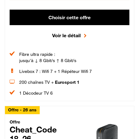
Choisir cette offre
Voir le détail
Fibre ultra rapide :
jusqu'à ↓ 8 Gbit/s ↑ 8 Gbit/s
Livebox 7 : Wifi 7 + 1 Répéteur Wifi 7
200 chaînes TV +
Eurosport 1
1 Décodeur TV 6
Offre - 26 ans
Cheat_Code Fibre_18_26
Offre
Cheat_Code
18_26