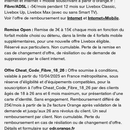
internet et internet + mobile souscrivant à partir d’orange.fr :
Fibre/ADSL :
-5€/mois pendant 12 mois sur Livebox Classic,
Livebox Up, Livebox Max (avec ou sans Smart TV).
Voir l'offre de remboursement sur
Internet
et
Internet+Mobile
.
Remise Open :
Remise de 3€ à 15€ chaque mois en fonction du
forfait mobile choisi ou détenu, dans la limite de 4 forfaits mobile
supplémentaires, pour une nouvelle offre Livebox éligible.
Réservé aux particuliers. Non cumulable. Perte de la remise en
cas de changement d'offre, de résiliation ou de demande de
suppression par le client internet.
Offre Cheat_Code_Fibre_18_26 :
Offre soumise à conditions,
valable à partir du 10/04/2025 en France métropolitaine, sous
réserve d’éligibilité et d’équipements compatibles, pour la
souscription à l’offre Cheat_Code_Fibre_18_26 par des clients
âgés de 18 à 26 ans et 6 mois maximum, sur présentation d’une
carte d’identité. Sans engagement. Remboursement différé de
25€/mois à partir de la 2e facture Orange après validation de la
demande et jusqu’aux 26 ans révolus du client. Un seul
remboursement par client. Non cumulable. Perte du
remboursement en cas de résiliation ou de changement d’offre.
Détails et formulaire sur
odr.orange.fr