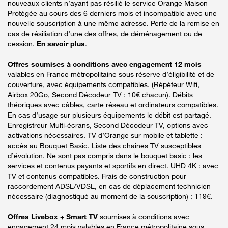
nouveaux clients n’ayant pas résilié le service Orange Maison
Protégée au cours des 6 derniers mois et incompatible avec une
nouvelle souscription à une même adresse. Perte de la remise en
cas de résiliation d’une des offres, de déménagement ou de
cession.
En savoir plus
.
Offres soumises à conditions avec engagement 12 mois
valables en France métropolitaine sous réserve d’éligibilité et de
couverture, avec équipements compatibles. (Répéteur Wifi,
Airbox 20Go, Second Décodeur TV : 10€ chacun). Débits
théoriques avec câbles, carte réseau et ordinateurs compatibles.
En cas d’usage sur plusieurs équipements le débit est partagé.
Enregistreur Multi-écrans, Second Décodeur TV, options avec
activations nécessaires. TV d’Orange sur mobile et tablette :
accès au Bouquet Basic. Liste des chaînes TV susceptibles
d’évolution. Ne sont pas compris dans le bouquet basic : les
services et contenus payants et sportifs en direct. UHD 4K : avec
TV et contenus compatibles. Frais de construction pour
raccordement ADSL/VDSL, en cas de déplacement technicien
nécessaire (diagnostiqué au moment de la souscription) : 119€.
Offres Livebox + Smart TV
soumises à conditions avec
engagement 24 mois valables en France métropolitaine sous