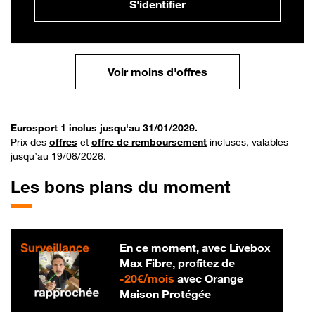
S'identifier
Voir moins d'offres
Eurosport 1 inclus jusqu'au 31/01/2029.
Prix des
offres
et
offre de remboursement
incluses, valables
jusqu’au 19/08/2026.
Les bons plans du moment
En ce moment, avec Livebox
Max Fibre, profitez de
20 € par mois
-
20€/mois
avec Orange
Maison Protégée