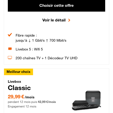
Choisir cette offre
Voir le détail
Fibre rapide :
jusqu'à ↓ 1 Gbit/s ↑ 700 Mbit/s
Livebox 5 : Wifi 5
200 chaînes TV + 1 Décodeur TV UHD
Meilleur choix
Livebox Classic Fibre
Livebox
Classic
29,99 € par mois pendant 12 mois puis 42,99 € par mois, Engagement 12 moi
29,99 €
/mois
pendant 12 mois puis
42,99 €/mois
Engagement 12 mois