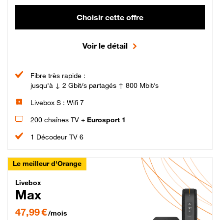
Choisir cette offre
Voir le détail
Fibre très rapide :
jusqu'à ↓ 2 Gbit/s partagés ↑ 800 Mbit/s
Livebox S : Wifi 7
200 chaînes TV +
Eurosport 1
1 Décodeur TV 6
Le meilleur d'Orange
Livebox Max Fibre
Livebox
Max
47,99 € par mois pendant 12 mois puis 57,99 € par mois, Engagement 12 moi
47,99 €
/mois