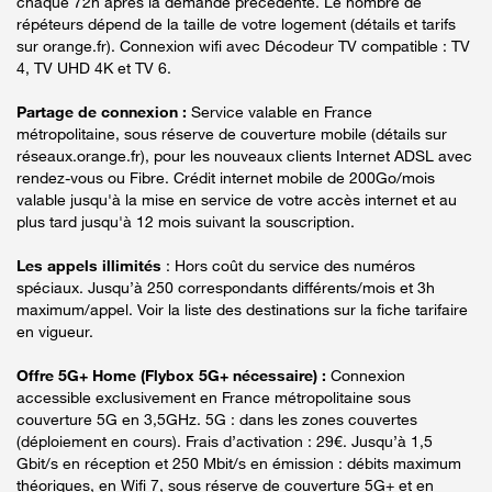
chaque 72h après la demande précédente. Le nombre de
répéteurs dépend de la taille de votre logement (détails et tarifs
sur orange.fr). Connexion wifi avec Décodeur TV compatible : TV
4, TV UHD 4K et TV 6.
Partage de connexion :
Service valable en France
métropolitaine, sous réserve de couverture mobile (détails sur
réseaux.orange.fr), pour les nouveaux clients Internet ADSL avec
rendez-vous ou Fibre. Crédit internet mobile de 200Go/mois
valable jusqu'à la mise en service de votre accès internet et au
plus tard jusqu'à 12 mois suivant la souscription.
Les appels illimités
: Hors coût du service des numéros
spéciaux. Jusqu’à 250 correspondants différents/mois et 3h
maximum/appel. Voir la liste des destinations sur la fiche tarifaire
en vigueur.
Offre 5G+ Home (Flybox 5G+ nécessaire) :
Connexion
accessible exclusivement en France métropolitaine sous
couverture 5G en 3,5GHz. 5G : dans les zones couvertes
(déploiement en cours). Frais d’activation : 29€. Jusqu’à 1,5
Gbit/s en réception et 250 Mbit/s en émission : débits maximum
théoriques, en Wifi 7, sous réserve de couverture 5G+ et en