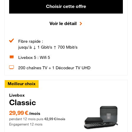
Choisir cette offre
Voir le détail
Fibre rapide :
jusqu'à ↓ 1 Gbit/s ↑ 700 Mbit/s
Livebox 5 : Wifi 5
200 chaînes TV + 1 Décodeur TV UHD
Meilleur choix
Livebox Classic Fibre
Livebox
Classic
29,99 € par mois pendant 12 mois puis 42,99 € par mois, Engagement 12 moi
29,99 €
/mois
pendant 12 mois puis
42,99 €/mois
Engagement 12 mois