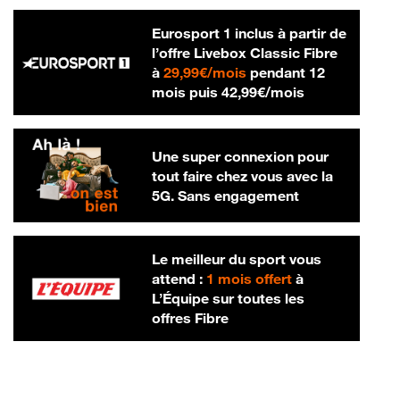
Eurosport 1 inclus à partir de
l’offre Livebox Classic Fibre
29,99 € par mois
à
29,99€/mois
pendant 12
42,99 € par m
mois puis
42,99€/mois
Une super connexion pour
tout faire chez vous avec la
5G. Sans engagement
Le meilleur du sport vous
attend :
1 mois offert
à
L’Équipe sur toutes les
offres Fibre