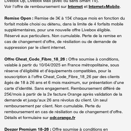
Livebox Up, Livebox Max (avec ou sans Smart TV).
Voir l'offre de remboursement sur
Internet
et
Internet+Mobile
.
Remise Open :
Remise de 3€ à 15€ chaque mois en fonction du
forfait mobile choisi ou détenu, dans la limite de 4 forfaits mobile
supplémentaires, pour une nouvelle offre Livebox éligible.
Réservé aux particuliers. Non cumulable. Perte de la remise en
cas de changement d'offre, de résiliation ou de demande de
suppression par le client internet.
Offre Cheat_Code_Fibre_18_26 :
Offre soumise à conditions,
valable à partir du 10/04/2025 en France métropolitaine, sous
réserve d’éligibilité et d’équipements compatibles, pour la
souscription à l’offre Cheat_Code_Fibre_18_26 par des clients
âgés de 18 à 26 ans et 6 mois maximum, sur présentation d’une
carte d’identité. Sans engagement. Remboursement différé de
25€/mois à partir de la 2e facture Orange après validation de la
demande et jusqu’aux 26 ans révolus du client. Un seul
remboursement par client. Non cumulable. Perte du
remboursement en cas de résiliation ou de changement d’offre.
Détails et formulaire sur
odr.orange.fr
Deezer Premium 18-26 :
Offre soumise à conditions en