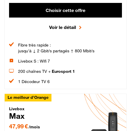
Choisir cette offre
Voir le détail
Fibre très rapide :
jusqu'à ↓ 2 Gbit/s partagés ↑ 800 Mbit/s
Livebox S : Wifi 7
200 chaînes TV +
Eurosport 1
1 Décodeur TV 6
Le meilleur d'Orange
Livebox Max Fibre
Livebox
Max
47,99 € par mois pendant 12 mois puis 57,99 € par mois, Engagement 12 moi
47,99 €
/mois