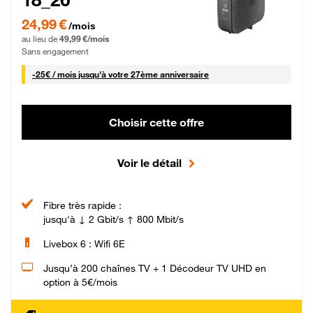
24,99 € par mois pendant 0 mois puis 49,99 € par mois, Sans engagement
24,99 €
/mois
au lieu de
49,99 €/mois
Sans engagement
25 € par mois
-
25€ / mois
jusqu'à votre 27ème anniversaire
Choisir cette offre
Voir le détail
Fibre très rapide :
jusqu'à ↓ 2 Gbit/s ↑ 800 Mbit/s
Livebox 6 : Wifi 6E
Jusqu’à 200 chaînes TV + 1 Décodeur TV UHD en
option à 5€/mois