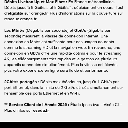
Débits Livebox Up et Max Fibre :
En France métropolitaine.
Débits jusqu’à 8 Gbit/s↓ et 8 Gbit/s↑, déploiement en cours. Test
d’éligibilité sur orange.fr. Plus d’informations sur la couverture sur
reseaux.orange.fr
Les
Mbit/s
(Mégabits par seconde) et
Gbit/s
(Gigabits par
seconde) mesurent la vitesse de connexion Internet. Une
connexion en Mbt/s est suffisante pour des usages courants
comme le streaming HD et la navigation web. En revanche, une
connexion en Gbt/s offre une rapidité optimale pour le streaming
4K, les téléchargements très rapides et la gestion de plusieurs
appareils connectés simultanément. Plus la vitesse est élevée,
plus votre expérience en ligne sera fluide et performante.
2Gbit/s partagés
: Débits max théoriques, jusqu’à 1 Gbit/s par
port Ethernet, dans la limite de 2 Gbit/s utilisés simultanément sur
l’ensemble des ports Ethernet et en Wi-Fi.
** Service Client de l'Année 2026 :
Étude Ipsos bva – Viséo CI –
Plus d'infos sur
escda.fr