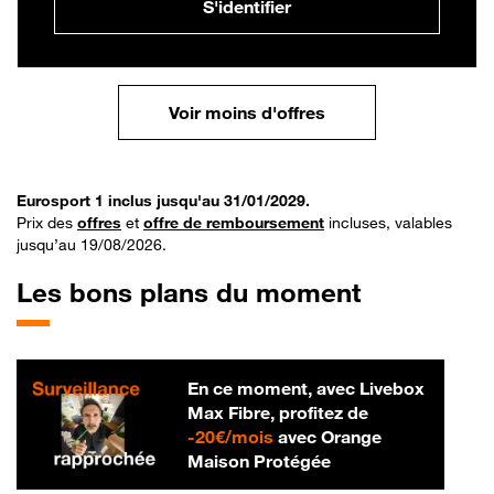
S'identifier
Voir moins d'offres
Eurosport 1 inclus jusqu'au 31/01/2029.
Prix des
offres
et
offre de remboursement
incluses, valables
jusqu’au 19/08/2026.
Les bons plans du moment
En ce moment, avec Livebox
Max Fibre, profitez de
20 € par mois
-
20€/mois
avec Orange
Maison Protégée