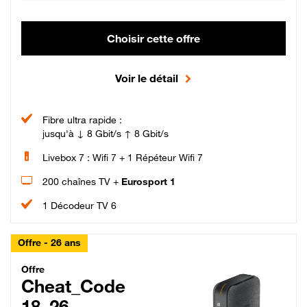
Choisir cette offre
Voir le détail
Fibre ultra rapide :
jusqu'à ↓ 8 Gbit/s ↑ 8 Gbit/s
Livebox 7 : Wifi 7 + 1 Répéteur Wifi 7
200 chaînes TV +
Eurosport 1
1 Décodeur TV 6
Offre - 26 ans
Cheat_Code Fibre_18_26
Offre
Cheat_Code
18_26