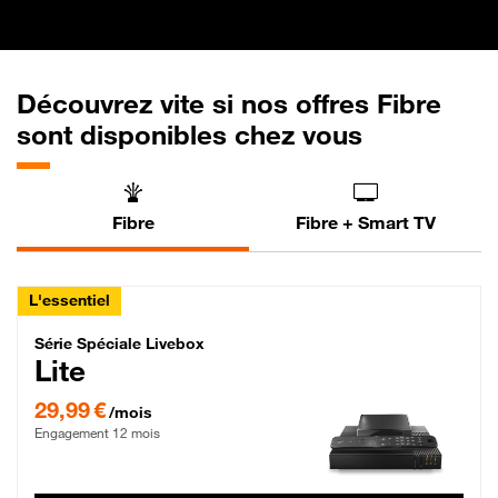
Découvrez vite si nos offres Fibre
sont disponibles chez vous
Fibre
Fibre + Smart TV
L'essentiel
Série Spéciale Livebox Lite Fibre
Série Spéciale Livebox
Lite
29,99 € par mois , Engagement 12 mois
29,99 €
/mois
Engagement 12 mois