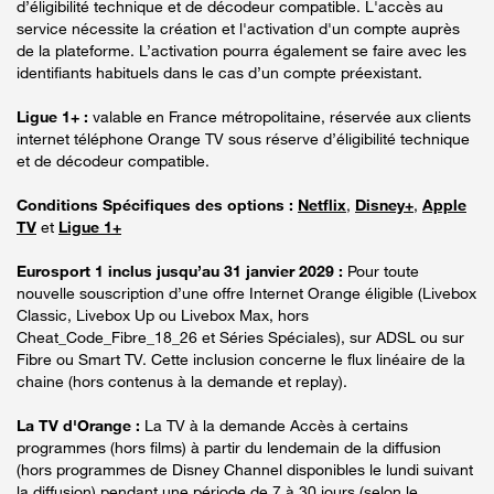
d’éligibilité technique et de décodeur compatible. L'accès au
service nécessite la création et l'activation d'un compte auprès
de la plateforme. L’activation pourra également se faire avec les
identifiants habituels dans le cas d’un compte préexistant.
Ligue 1+ :
valable en France métropolitaine, réservée aux clients
internet téléphone Orange TV sous réserve d’éligibilité technique
et de décodeur compatible.
Conditions Spécifiques des options :
Netflix
,
Disney+
,
Apple
TV
et
Ligue 1+
Eurosport 1 inclus jusqu’au 31 janvier 2029 :
Pour toute
nouvelle souscription d’une offre Internet Orange éligible (Livebox
Classic, Livebox Up ou Livebox Max, hors
Cheat_Code_Fibre_18_26 et Séries Spéciales), sur ADSL ou sur
Fibre ou Smart TV. Cette inclusion concerne le flux linéaire de la
chaine (hors contenus à la demande et replay).
La TV d'Orange :
La TV à la demande Accès à certains
programmes (hors films) à partir du lendemain de la diffusion
(hors programmes de Disney Channel disponibles le lundi suivant
la diffusion) pendant une période de 7 à 30 jours (selon le