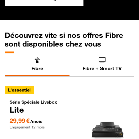
Découvrez vite si nos offres Fibre
sont disponibles chez vous
Fibre
Fibre + Smart TV
L'essentiel
Série Spéciale Livebox Lite Fibre
Série Spéciale Livebox
Lite
29,99 € par mois , Engagement 12 mois
29,99 €
/mois
Engagement 12 mois