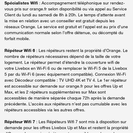
Spécialistes Wifi
: Accompagnement téléphonique sur rendez-
vous pris sur orange.fr selon disponibilité ou via appel au Service
Client du lundi au samedi de 8h à 20h. Le temps d’attente avant
la mise en relation avec un conseiller est gratuit depuis les
réseaux Orange. Le service est gratuit et l’appel est au prix d’une
communication normale selon l’offre détenue, ou décompté du
forfait mobile.
Répéteur Wifi 6
: Les répéteurs restent la propriété d’Orange. Le
nombre de répéteurs nécessaires dépend de la taille de votre
logement. Le répéteur permet d’étendre la couverture wifi de
votre Livebox en Wi-Fi 6 ou de remplacer le Wi-Fi 5 de la Livebox
5 par du Wi-Fi 6 (avec équipement compatible). Connexion Wi-Fi
avec Décodeur compatible : TV UHD 4K et TV 4. Le 1er répéteur
est accessible sur demande sur orange.fr pour les offres Up et
Max, et les 2 répéteurs supplémentaires sur Max sont
accessibles de manière séparée chaque 72h après la demande
précédente. L’accès aux répéteurs n’est pas cumulable avec les
répéteurs accessibles via les autres offres.
Répéteur Wifi 7
: Les Répéteurs Wifi 7 sont mis à disposition sur
demande pour les offres Livebox Up et Max et restent la propriété