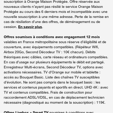
souscription à Orange Maison Protégée. Offre réservée aux
nouveaux clients n’ayant pas résilié le service Orange Maison
Protégée au cours des 6 derniers mois et incompatible avec une
nouvelle souscription à une même adresse. Perte de la remise en
cas de résiliation d’une des offres, de déménagement ou de
cession.
En savoir plus
.
Offres soumises à conditions avec engagement 12 mois
valables en France métropolitaine sous réserve d’éligibilité et de
couverture, avec équipements compatibles. (Répéteur Wifi,
Airbox 20Go, Second Décodeur TV : 10€ chacun). Débits
théoriques avec câbles, carte réseau et ordinateurs compatibles.
En cas d’usage sur plusieurs équipements le débit est partagé.
Enregistreur Multi-écrans, Second Décodeur TV, options avec
activations nécessaires. TV d’Orange sur mobile et tablette :
accès au Bouquet Basic. Liste des chaînes TV susceptibles
d’évolution. Ne sont pas compris dans le bouquet basic : les
services et contenus payants et sportifs en direct. UHD 4K : avec
TV et contenus compatibles. Frais de construction pour
raccordement ADSL/VDSL, en cas de déplacement technicien
nécessaire (diagnostiqué au moment de la souscription) : 119€.
Offres Livebox + Smart TV
soumises à conditions avec