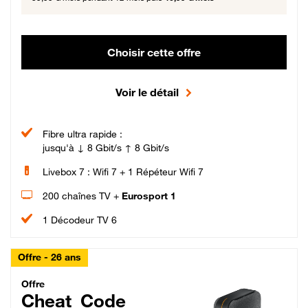
Choisir cette offre
Voir le détail
Fibre ultra rapide :
jusqu'à ↓ 8 Gbit/s ↑ 8 Gbit/s
Livebox 7 : Wifi 7 + 1 Répéteur Wifi 7
200 chaînes TV +
Eurosport 1
1 Décodeur TV 6
Offre - 26 ans
Cheat_Code Fibre_18_26
Offre
Cheat_Code