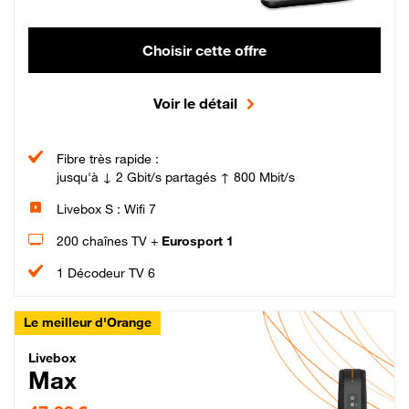
Choisir cette offre
Voir le détail
Fibre très rapide :
jusqu'à ↓ 2 Gbit/s partagés ↑ 800 Mbit/s
Livebox S : Wifi 7
200 chaînes TV +
Eurosport 1
1 Décodeur TV 6
Le meilleur d'Orange
Livebox Max Fibre
Livebox
Max
47,99 € par mois pendant 12 mois puis 57,99 € par mois, Engagement 12 moi