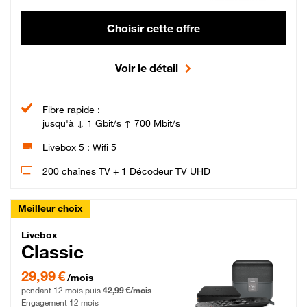
Choisir cette offre
Voir le détail
Fibre rapide :
jusqu'à ↓ 1 Gbit/s ↑ 700 Mbit/s
Livebox 5 : Wifi 5
200 chaînes TV + 1 Décodeur TV UHD
Meilleur choix
Livebox Classic Fibre
Livebox
Classic
29,99 € par mois pendant 12 mois puis 42,99 € par mois, Engagement 12 moi
29,99 €
/mois
pendant 12 mois puis
42,99 €/mois
Engagement 12 mois