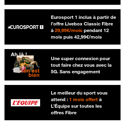
Eurosport 1 inclus à partir de
l’offre Livebox Classic Fibre
29,99 € par mois
à
29,99€/mois
pendant 12
42,99 € par m
mois puis
42,99€/mois
Une super connexion pour
tout faire chez vous avec la
5G. Sans engagement
Le meilleur du sport vous
attend :
1 mois offert
à
L’Équipe sur toutes les
offres Fibre