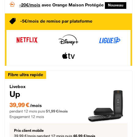
-20€/mois
avec Orange Maison Protégée
Nouveau
-5€/mois de remise par plateforme
Fibre ultra rapide
Livebox Up Fibre
Livebox
Up
39,99 € par mois pendant 12 mois puis 51,99 € par mois, Engagement 12 moi
39,99 €
/mois
pendant 12 mois puis
51,99 €/mois
Engagement 12 mois
Prix client mobile
39,99 €/mois
pendant 12 mois puis
46,99 €/mois