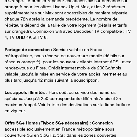
d'Orange. Le premier répéteur est accessible sur demande sur
orange.fr pour les offres Livebox Up et Max, et les 2 répéteurs
supplémentaires sur Max sont accessibles de manière séparée
chaque 72h après la demande précédente. Le nombre de
répéteurs dépend de la taille de votre logement (détails et tarifs
sur orange.fr). Connexion wifi avec Décodeur TV compatible : TV
4, TV UHD 4K et TV 6.
Partage de connexion :
Service valable en France
métropolitaine, sous réserve de couverture mobile (détails sur
réseaux.orange.fr), pour les nouveaux clients Internet ADSL avec
rendez-vous ou Fibre. Crédit internet mobile de 200Go/mois
valable jusqu'à la mise en service de votre accès internet et au
plus tard jusqu'à 12 mois suivant la souscription.
Les appels illimités
: Hors coût du service des numéros
spéciaux. Jusqu’à 250 correspondants différents/mois et 3h
maximum/appel. Voir la liste des destinations sur la fiche tarifaire
en vigueur.
Offre 5G+ Home (Flybox 5G+ nécessaire) :
Connexion
accessible exclusivement en France métropolitaine sous
couverture 5G en 3,5GHz. 5G : dans les zones couvertes