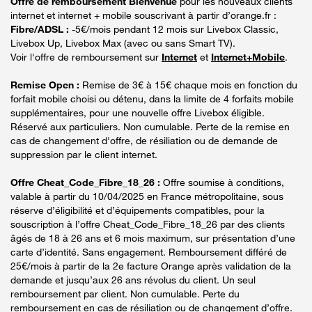
Offre de remboursement Bienvenue
pour les nouveaux clients
internet et internet + mobile souscrivant à partir d’orange.fr :
Fibre/ADSL :
-5€/mois pendant 12 mois sur Livebox Classic,
Livebox Up, Livebox Max (avec ou sans Smart TV).
Voir l'offre de remboursement sur
Internet
et
Internet+Mobile
.
Remise Open :
Remise de 3€ à 15€ chaque mois en fonction du
forfait mobile choisi ou détenu, dans la limite de 4 forfaits mobile
supplémentaires, pour une nouvelle offre Livebox éligible.
Réservé aux particuliers. Non cumulable. Perte de la remise en
cas de changement d'offre, de résiliation ou de demande de
suppression par le client internet.
Offre Cheat_Code_Fibre_18_26 :
Offre soumise à conditions,
valable à partir du 10/04/2025 en France métropolitaine, sous
réserve d’éligibilité et d’équipements compatibles, pour la
souscription à l’offre Cheat_Code_Fibre_18_26 par des clients
âgés de 18 à 26 ans et 6 mois maximum, sur présentation d’une
carte d’identité. Sans engagement. Remboursement différé de
25€/mois à partir de la 2e facture Orange après validation de la
demande et jusqu’aux 26 ans révolus du client. Un seul
remboursement par client. Non cumulable. Perte du
remboursement en cas de résiliation ou de changement d’offre.