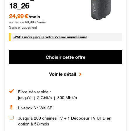
18_26
24,99 € par mois pendant 0 mois puis 49,99 € par mois, Sans engagement
24,99 €
/mois
au lieu de
49,99 €/mois
Sans engagement
25 € par mois
-
25€ / mois
jusqu'à votre 27ème anniversaire
Choisir cette offre
Voir le détail
Fibre très rapide :
jusqu'à ↓ 2 Gbit/s ↑ 800 Mbit/s
Livebox 6 : Wifi 6E
Jusqu’à 200 chaînes TV + 1 Décodeur TV UHD en
option à 5€/mois