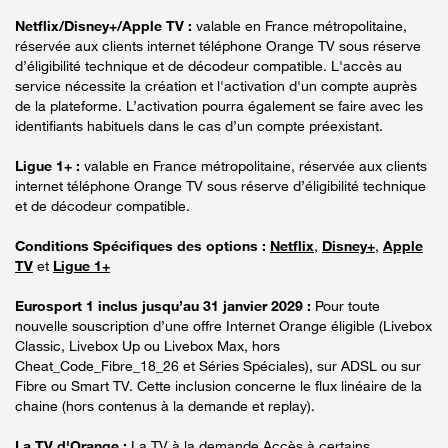
Netflix/Disney+/Apple TV :
valable en France métropolitaine,
réservée aux clients internet téléphone Orange TV sous réserve
d’éligibilité technique et de décodeur compatible. L'accès au
service nécessite la création et l'activation d'un compte auprès
de la plateforme. L’activation pourra également se faire avec les
identifiants habituels dans le cas d’un compte préexistant.
Ligue 1+ :
valable en France métropolitaine, réservée aux clients
internet téléphone Orange TV sous réserve d’éligibilité technique
et de décodeur compatible.
Conditions Spécifiques des options :
Netflix
,
Disney+
,
Apple
TV
et
Ligue 1+
Eurosport 1 inclus jusqu’au 31 janvier 2029 :
Pour toute
nouvelle souscription d’une offre Internet Orange éligible (Livebox
Classic, Livebox Up ou Livebox Max, hors
Cheat_Code_Fibre_18_26 et Séries Spéciales), sur ADSL ou sur
Fibre ou Smart TV. Cette inclusion concerne le flux linéaire de la
chaine (hors contenus à la demande et replay).
La TV d'Orange :
La TV à la demande Accès à certains