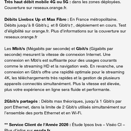
Très haut débit mobile 4G ou 5G :
dans les zones déployées.
Couverture sur reseaux.orange.fr.
Débits Livebox Up et Max Fibre :
En France métropolitaine.
Débits jusqu’à 8 Gbit/s↓ et 8 Gbit/s↑, déploiement en cours. Test
d’éligibilité sur orange.fr. Plus d’informations sur la couverture sur
reseaux.orange.fr
Les
Mbit/s
(Mégabits par seconde) et
Gbit/s
(Gigabits par
seconde) mesurent la vitesse de connexion Internet. Une
connexion en Mbt/s est suffisante pour des usages courants
comme le streaming HD et la navigation web. En revanche, une
connexion en Gbt/s offre une rapidité optimale pour le streaming
4K, les téléchargements très rapides et la gestion de plusieurs
appareils connectés simultanément. Plus la vitesse est élevée,
plus votre expérience en ligne sera fluide et performante.
2Gbit/s partagés
: Débits max théoriques, jusqu’à 1 Gbit/s par
port Ethernet, dans la limite de 2 Gbit/s utilisés simultanément sur
l’ensemble des ports Ethernet et en Wi-Fi.
** Service Client de l'Année 2026 :
Étude Ipsos bva – Viséo CI –
Plus d'infos sur
escda.fr