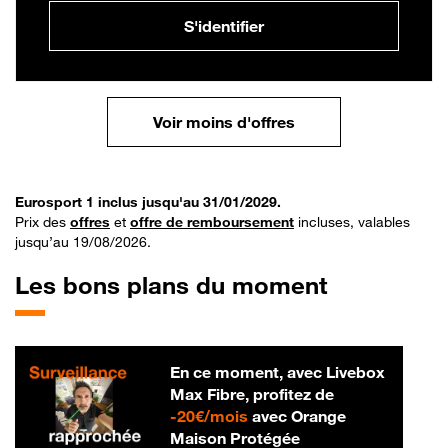
S'identifier
Voir moins d'offres
Eurosport 1 inclus jusqu'au 31/01/2029.
Prix des
offres
et
offre de remboursement
incluses, valables
jusqu’au 19/08/2026.
Les bons plans du moment
En ce moment, avec Livebox
Max Fibre, profitez de
20 € par mois
-
20€/mois
avec Orange
Maison Protégée