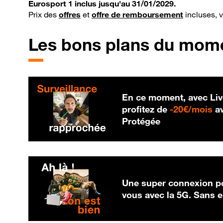
Eurosport 1 inclus jusqu'au 31/01/2029.
Prix des
offres
et
offre de remboursement
incluses, 
Les bons plans du mom
En ce moment, avec Liv
20
profitez de
-
20€/mois
av
Protégée
Une super connexion po
vous avec la 5G. Sans