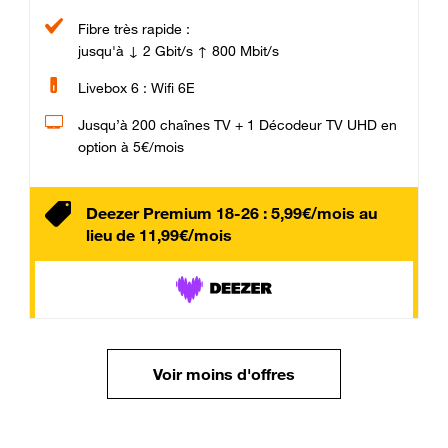
Fibre très rapide :
jusqu'à ↓ 2 Gbit/s ↑ 800 Mbit/s
Livebox 6 : Wifi 6E
Jusqu’à 200 chaînes TV + 1 Décodeur TV UHD en
option à 5€/mois
Deezer Premium 18-26 : 5,99€/mois au
lieu de 11,99€/mois
Voir moins d'offres