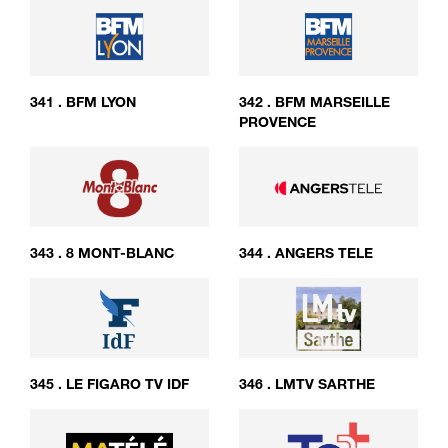
341
.
BFM LYON
342
.
BFM MARSEILLE
PROVENCE
343
.
8 MONT-BLANC
344
.
ANGERS TELE
345
.
LE FIGARO TV IDF
346
.
LMTV SARTHE