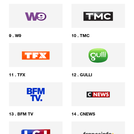
9
.
W9
10
.
TMC
11
.
TFX
12
.
GULLI
13
.
BFM TV
14
.
CNEWS