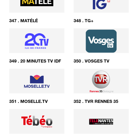
347
.
MATÉLÉ
348
.
TG+
349
.
20 MINUTES TV IDF
350
.
VOSGES TV
351
.
MOSELLE.TV
352
.
TVR RENNES 35