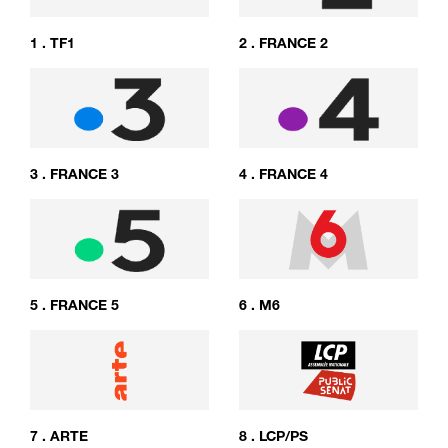
1
.
TF1
2
.
FRANCE 2
3
.
FRANCE 3
4
.
FRANCE 4
5
.
FRANCE 5
6
.
M6
7
.
ARTE
8
.
LCP/PS