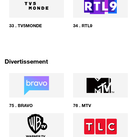
33
.
TV5MONDE
34
.
RTL9
Divertissement
75
.
BRAVO
76
.
MTV