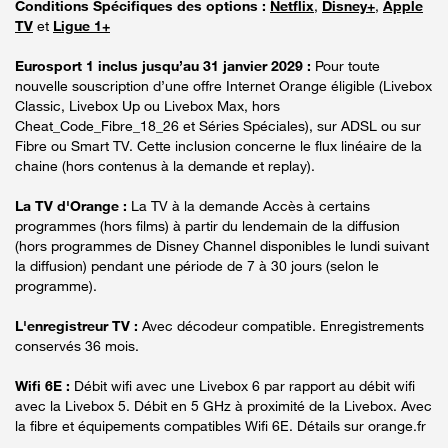
Conditions Spécifiques des options :
Netflix
,
Disney+
,
Apple
TV
et
Ligue 1+
Eurosport 1 inclus jusqu’au 31 janvier 2029 :
Pour toute
nouvelle souscription d’une offre Internet Orange éligible (Livebox
Classic, Livebox Up ou Livebox Max, hors
Cheat_Code_Fibre_18_26 et Séries Spéciales), sur ADSL ou sur
Fibre ou Smart TV. Cette inclusion concerne le flux linéaire de la
chaine (hors contenus à la demande et replay).
La TV d'Orange :
La TV à la demande Accès à certains
programmes (hors films) à partir du lendemain de la diffusion
(hors programmes de Disney Channel disponibles le lundi suivant
la diffusion) pendant une période de 7 à 30 jours (selon le
programme).
L'enregistreur TV :
Avec décodeur compatible. Enregistrements
conservés 36 mois.
Wifi 6E :
Débit wifi avec une Livebox 6 par rapport au débit wifi
avec la Livebox 5. Débit en 5 GHz à proximité de la Livebox. Avec
la fibre et équipements compatibles Wifi 6E. Détails sur orange.fr