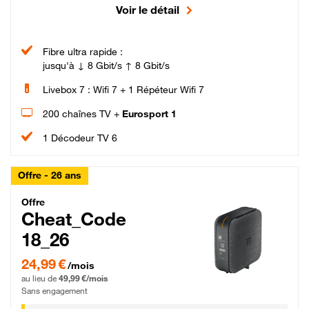
Voir le détail
Fibre ultra rapide :
jusqu'à ↓ 8 Gbit/s ↑ 8 Gbit/s
Livebox 7 : Wifi 7 + 1 Répéteur Wifi 7
200 chaînes TV +
Eurosport 1
1 Décodeur TV 6
Offre - 26 ans
Cheat_Code Fibre_18_26
Offre
Cheat_Code
18_26
24,99 € par mois pendant 0 mois puis 49,99 € par mois, Sans engagement
24,99 €
/mois
au lieu de
49,99 €/mois
Sans engagement