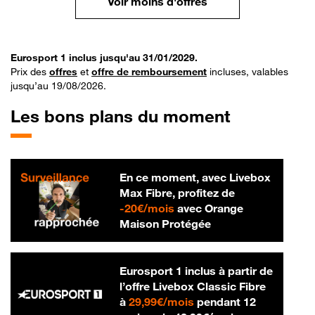
Voir moins d'offres
Eurosport 1 inclus jusqu'au 31/01/2029.
Prix des
offres
et
offre de remboursement
incluses, valables
jusqu’au 19/08/2026.
Les bons plans du moment
En ce moment, avec Livebox
Max Fibre, profitez de
20 € par mois
-
20€/mois
avec Orange
Maison Protégée
Eurosport 1 inclus à partir de
l’offre Livebox Classic Fibre
29,99 € par mois
à
29,99€/mois
pendant 12