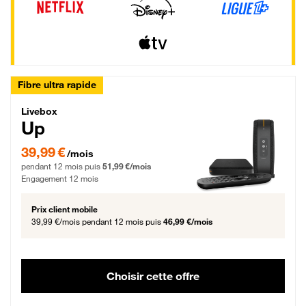
Fibre ultra rapide
Livebox Up Fibre
Livebox
Up
39,99 € par mois pendant 12 mois puis 51,99 € par mois, Engagement 12 moi
39,99 €
/mois
pendant 12 mois puis
51,99 €/mois
Engagement 12 mois
Prix client mobile
39,99 €/mois
pendant 12 mois puis
46,99 €/mois
Choisir cette offre