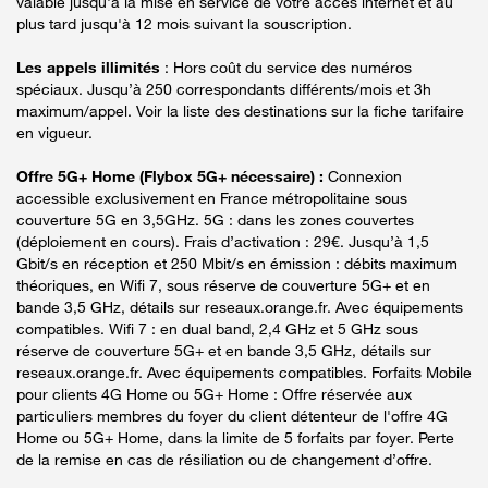
valable jusqu'à la mise en service de votre accès internet et au
plus tard jusqu'à 12 mois suivant la souscription.
Les appels illimités
: Hors coût du service des numéros
spéciaux. Jusqu’à 250 correspondants différents/mois et 3h
maximum/appel. Voir la liste des destinations sur la fiche tarifaire
en vigueur.
Offre 5G+ Home (Flybox 5G+ nécessaire) :
Connexion
accessible exclusivement en France métropolitaine sous
couverture 5G en 3,5GHz. 5G : dans les zones couvertes
(déploiement en cours). Frais d’activation : 29€. Jusqu’à 1,5
Gbit/s en réception et 250 Mbit/s en émission : débits maximum
théoriques, en Wifi 7, sous réserve de couverture 5G+ et en
bande 3,5 GHz, détails sur reseaux.orange.fr. Avec équipements
compatibles. Wifi 7 : en dual band, 2,4 GHz et 5 GHz sous
réserve de couverture 5G+ et en bande 3,5 GHz, détails sur
reseaux.orange.fr. Avec équipements compatibles. Forfaits Mobile
pour clients 4G Home ou 5G+ Home : Offre réservée aux
particuliers membres du foyer du client détenteur de l'offre 4G
Home ou 5G+ Home, dans la limite de 5 forfaits par foyer. Perte
de la remise en cas de résiliation ou de changement d’offre.