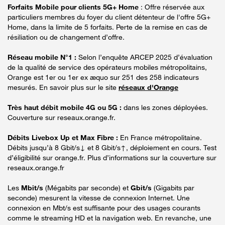
Forfaits Mobile pour clients 5G+ Home
: Offre réservée aux
particuliers membres du foyer du client détenteur de l'offre 5G+
Home, dans la limite de 5 forfaits. Perte de la remise en cas de
résiliation ou de changement d’offre.
Réseau mobile N°1 :
Selon l’enquête ARCEP 2025 d’évaluation
de la qualité de service des opérateurs mobiles métropolitains,
Orange est 1er ou 1er ex æquo sur 251 des 258 indicateurs
mesurés. En savoir plus sur le site
réseaux d'Orange
Très haut débit mobile 4G ou 5G :
dans les zones déployées.
Couverture sur reseaux.orange.fr.
Débits Livebox Up et Max Fibre :
En France métropolitaine.
Débits jusqu’à 8 Gbit/s↓ et 8 Gbit/s↑, déploiement en cours. Test
d’éligibilité sur orange.fr. Plus d’informations sur la couverture sur
reseaux.orange.fr
Les
Mbit/s
(Mégabits par seconde) et
Gbit/s
(Gigabits par
seconde) mesurent la vitesse de connexion Internet. Une
connexion en Mbt/s est suffisante pour des usages courants
comme le streaming HD et la navigation web. En revanche, une