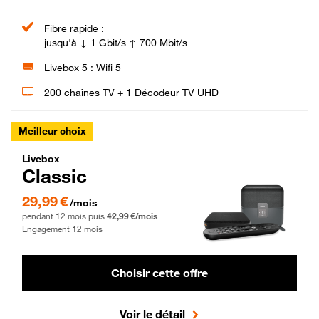
Fibre rapide :
jusqu'à ↓ 1 Gbit/s ↑ 700 Mbit/s
Livebox 5 : Wifi 5
200 chaînes TV + 1 Décodeur TV UHD
Meilleur choix
Livebox Classic Fibre
Livebox
Classic
29,99 € par mois pendant 12 mois puis 42,99 € par mois, Engagement 12 moi
29,99 €
/mois
pendant 12 mois puis
42,99 €/mois
Engagement 12 mois
Choisir cette offre
Voir le détail