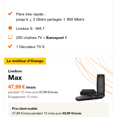
Fibre très rapide :
jusqu'à ↓ 2 Gbit/s partagés ↑ 800 Mbit/s
Livebox S : Wifi 7
200 chaînes TV +
Eurosport 1
1 Décodeur TV 6
Le meilleur d'Orange
Livebox Max Fibre
Livebox
Max
47,99 € par mois pendant 12 mois puis 57,99 € par mois, Engagement 12 moi
47,99 €
/mois
pendant 12 mois puis
57,99 €/mois
Engagement 12 mois
Prix client mobile
47,99 €/mois
pendant 12 mois puis
52,99 €/mois