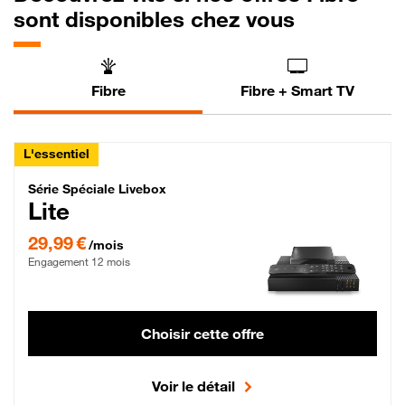
sont disponibles chez vous
Fibre
Fibre + Smart TV
L'essentiel
Série Spéciale Livebox Lite Fibre
Série Spéciale Livebox
Lite
29,99 € par mois , Engagement 12 mois
29,99 €
/mois
Engagement 12 mois
Choisir cette offre
Voir le détail