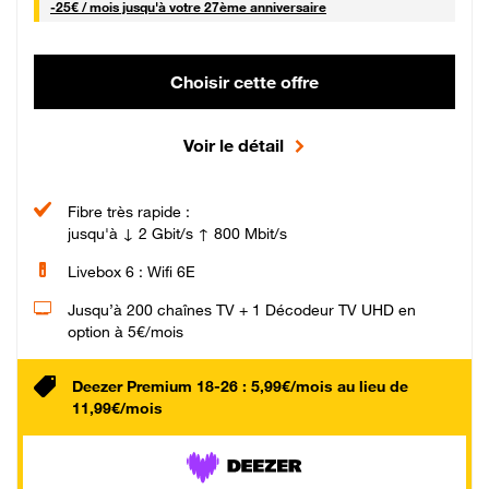
25 € par mois
-
25€ / mois
jusqu'à votre 27ème anniversaire
Choisir cette offre
Voir le détail
Fibre très rapide :
jusqu'à ↓ 2 Gbit/s ↑ 800 Mbit/s
Livebox 6 : Wifi 6E
Jusqu’à 200 chaînes TV + 1 Décodeur TV UHD en
option à 5€/mois
Deezer Premium 18-26 : 5,99€/mois au lieu de
11,99€/mois