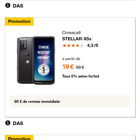
DAS
Promotion
Crosscall
STELLAR-X5s
Note
4,3
/5
19 euros au lieu de 99 euros
à partir de
19 €
99 €
Taux 0% selon forfait
80 € de remise immédiate
DAS
Promotion