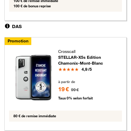
100 € de remise immédiate
100 € de bonus reprise
DAS
Promotion
Crosscall
STELLAR-X5s Edition
Chamonix-Mont-Blanc
Note
4,9
/5
19 euros au lieu de 99 euros
à partir de
19 €
99 €
Taux 0% selon forfait
80 € de remise immédiate