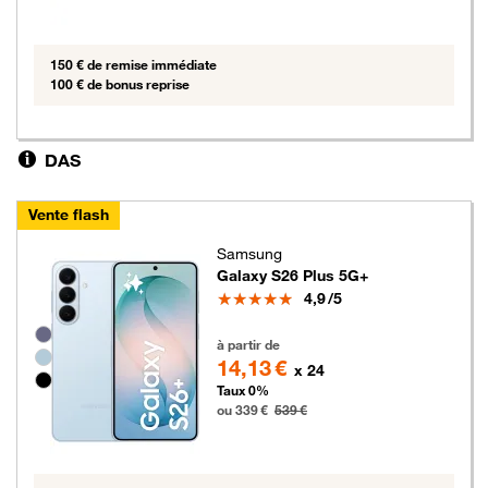
150 € de remise immédiate
100 € de bonus reprise
DAS
Vente flash
Samsung
Galaxy S26 Plus 5G+
Note
4,9
/5
Groupe de couleurs disponibles non sélectionnables
339 euros au lieu de 539 euros
à partir de
14,13 €
x 24
Taux 0%
ou 339 €
539 €