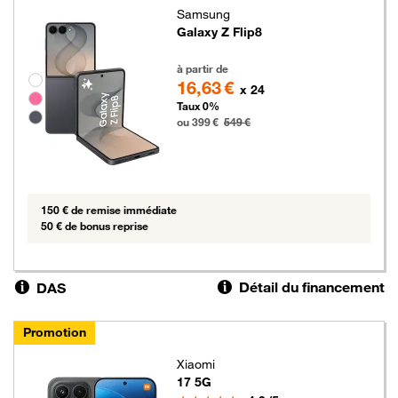
Samsung
Galaxy Z Flip8
399 euros au lieu de 549 euros
à partir de
Groupe de couleurs disponibles non sélectionnables
16,63 €
x 24
Taux 0%
ou 399 €
549 €
150 € de remise immédiate
50 € de bonus reprise
Détail du financement
DAS
Promotion
Xiaomi
17 5G