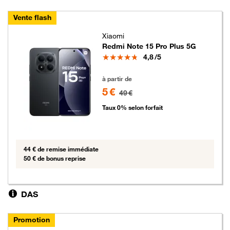
Vente flash
Xiaomi
Redmi Note 15 Pro Plus 5G
Note
4,8
/5
5 euros au lieu de 49 euros
à partir de
5 €
49 €
Taux 0% selon forfait
44 € de remise immédiate
50 € de bonus reprise
DAS
Promotion