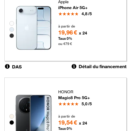
Apple
iPhone Air 5G+
Note
4,8
/5
Groupe de couleurs disponibles non sélectionnables
479 euros
à partir de
19,96 €
x 24
Taux 0%
ou 479 €
Détail du financement
DAS
HONOR
Magic8 Pro 5G+
Note
5,0
/5
469 euros
Groupe de couleurs disponibles non sélectionnables
à partir de
19,54 €
x 24
Taux 0%