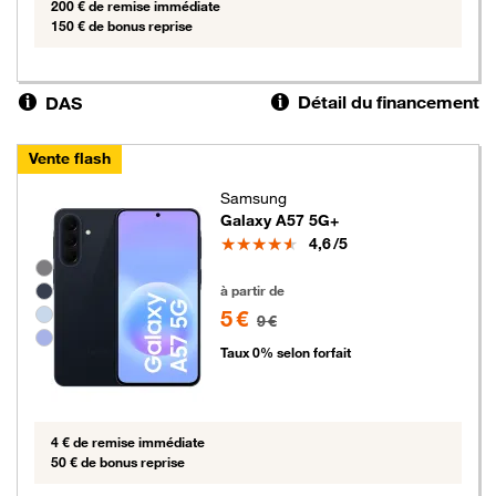
200 € de remise immédiate
150 € de bonus reprise
Détail du financement
DAS
Vente flash
Samsung
Galaxy A57 5G+
Note
4,6
/5
Groupe de couleurs disponibles non sélectionnables
5 euros au lieu de 9 euros
à partir de
5 €
9 €
Taux 0% selon forfait
4 € de remise immédiate
50 € de bonus reprise