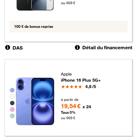
ou 469 €
100 € de bonus reprise
Détail du financement
DAS
Apple
iPhone 16 Plus 5G+
Note
4,8
/5
Groupe de couleurs disponibles non sélectionnables
469 euros
à partir de
19,54 €
x 24
Taux 0%
ou 469 €