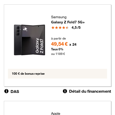
Samsung
Galaxy Z Fold7 5G+
Note
4,5
/5
1189 euros
à partir de
49,54 €
x 24
Taux 0%
ou 1189 €
100 € de bonus reprise
Détail du financement
DAS
Apple