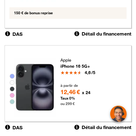
150 € de bonus reprise
Détail du financement
DAS
Apple
iPhone 16 5G+
Note
4,6
/5
Groupe de couleurs disponibles non sélectionnables
299 euros
à partir de
12,46 €
x 24
Taux 0%
ou 299 €
Détail du financement
DAS