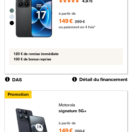
Note
4,9
/5
Groupe de couleurs disponibles non sélectionnables
149 euros au lieu de 269 euros
à partir de
149 €
269 €
ou paiement en 4 fois*
120 € de remise immédiate
100 € de bonus reprise
Détail du financement
DAS
Promotion
Motorola
signature 5G+
149 euros au lieu de 289 euros
à partir de
149 €
289 €