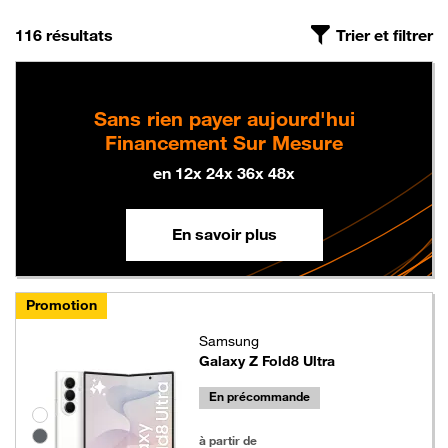
On a trouvé
, triés par pertinence
116 résultats
Trier et filtrer
Sans rien payer aujourd'hui
Financement Sur Mesure
en 12x 24x 36x 48x
En savoir plus
Promotion
Samsung
Galaxy Z Fold8 Ultra
En précommande
Groupe de couleurs disponibles non sélectionnables
1199 euros au lieu de 1349 euros
à partir de