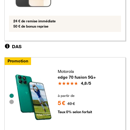
24 € de remise immédiate
50 € de bonus reprise
DAS
Promotion
Motorola
edge 70 fusion 5G+
Note
4,8
/5
5 euros au lieu de 49 euros
Groupe de couleurs disponibles non sélectionnables
à partir de
5 €
49 €
Taux 0% selon forfait