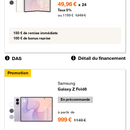
49,96 €
x 24
Taux 0%
ou 1199 €
1349 €
150 € de remise immédiate
100 € de bonus reprise
Détail du financement
DAS
Promotion
Samsung
Galaxy Z Fold8
En précommande
Groupe de couleurs disponibles non sélectionnables
999 euros au lieu de 1149 euros
à partir de
999 €
1149 €