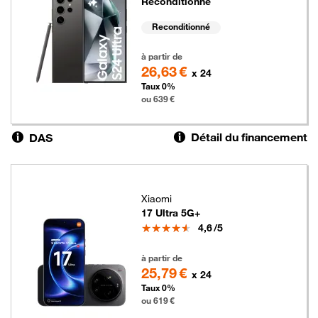
Reconditionné
Reconditionné
639 euros
à partir de
26,63 €
x 24
Taux 0%
ou 639 €
Détail du financement
DAS
Xiaomi
17 Ultra 5G+
Note
4,6
/5
619 euros
à partir de
25,79 €
x 24
Taux 0%
ou 619 €