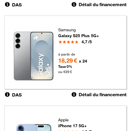
Détail du financement
DAS
Samsung
Galaxy S25 Plus 5G+
Note
4,7
/5
439 euros
à partir de
18,29 €
x 24
Taux 0%
ou 439 €
Détail du financement
DAS
Apple
iPhone 17 5G+