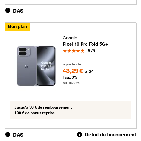
DAS
Bon plan
Google
Pixel 10 Pro Fold 5G+
Note
5
/5
1039 euros
à partir de
43,29 €
x 24
Taux 0%
ou 1039 €
Jusqu'à 50 € de remboursement
100 € de bonus reprise
Détail du financement
DAS