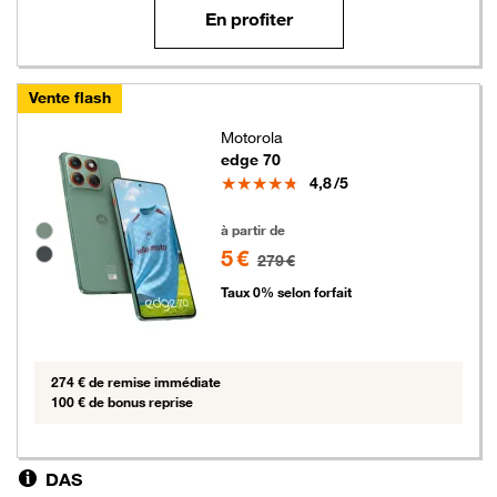
En profiter
Vente flash
Motorola
edge 70
Note
4,8
/5
5 euros au lieu de 279 euros
Groupe de couleurs disponibles non sélectionnables
à partir de
5 €
279 €
Taux 0% selon forfait
274 € de remise immédiate
100 € de bonus reprise
DAS