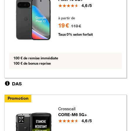
Note
4,6
/5
19 euros au lieu de 119 euros
à partir de
19 €
119 €
Taux 0% selon forfait
100 € de remise immédiate
100 € de bonus reprise
DAS
Promotion
Crosscall
CORE-M6 5G+
Note
4,6
/5
5 euros au lieu de 29 euros