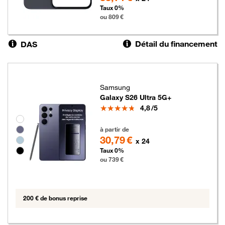
Taux 0%
ou 809 €
Détail du financement
DAS
Samsung
Galaxy S26 Ultra 5G+
Note
4,8
/5
Groupe de couleurs disponibles non sélectionnables
739 euros
à partir de
30,79 €
x 24
Taux 0%
ou 739 €
200 € de bonus reprise