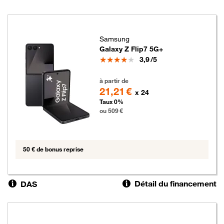
Samsung
Galaxy Z Flip7 5G+
Note
3,9
/5
509 euros
à partir de
21,21 €
x 24
Taux 0%
ou 509 €
50 € de bonus reprise
Détail du financement
DAS