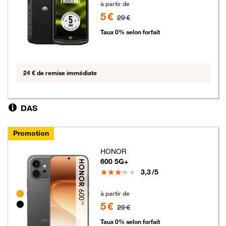
à partir de
5 €
29 €
Taux 0% selon forfait
24 € de remise immédiate
DAS
Promotion
HONOR
600 5G+
Note
3,3
/5
5 euros au lieu de 29 euros
Groupe de couleurs disponibles non sélectionnables
à partir de
5 €
29 €
Taux 0% selon forfait