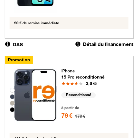
20 € de remise immédiate
Détail du financement
DAS
Promotion
iPhone
15 Pro reconditionné
Note
3,6
/5
Groupe de couleurs disponibles non sélectionnables
Reconditionné
79 euros au lieu de 179 euros
à partir de
79 €
179 €