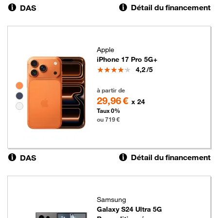
Détail du financement
DAS
Apple
iPhone 17 Pro 5G+
Note
4,2
/5
Groupe de couleurs disponibles non sélectionnables
719 euros
à partir de
29,96 €
x 24
Taux 0%
ou 719 €
Détail du financement
DAS
Samsung
Galaxy S24 Ultra 5G