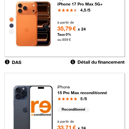
iPhone 17 Pro Max 5G+
Note
4,5
/5
Groupe de couleurs disponibles non sélectionnables
859 euros
à partir de
35,79 €
x 24
Taux 0%
ou 859 €
Détail du financement
DAS
iPhone
15 Pro Max reconditionné
Note
5
/5
Reconditionné
809 euros
à partir de
33,71 €
x 24