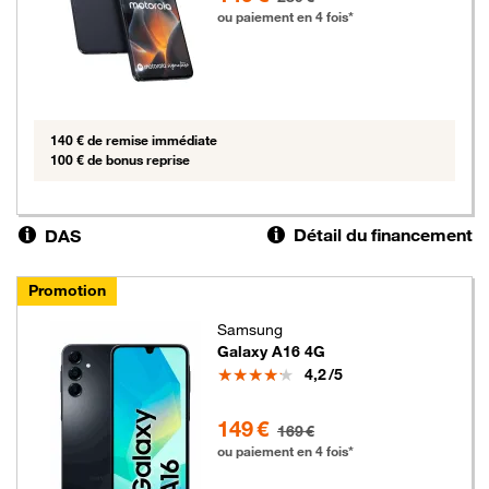
ou paiement en 4 fois*
140 € de remise immédiate
100 € de bonus reprise
Détail du financement
DAS
Promotion
Samsung
Galaxy A16 4G
Note
4,2
/5
149 euros au lieu de 169 euros
149 €
169 €
ou paiement en 4 fois*