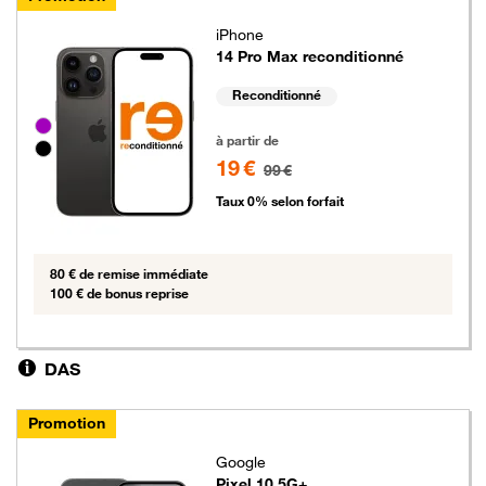
iPhone
14 Pro Max reconditionné
Reconditionné
Groupe de couleurs disponibles non sélectionnables
19 euros au lieu de 99 euros
à partir de
19 €
99 €
Taux 0% selon forfait
80 € de remise immédiate
100 € de bonus reprise
DAS
Promotion
Google
Pixel 10 5G+