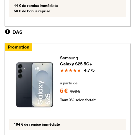
44 € de remise immédiate
50 € de bonus reprise
DAS
Promotion
Samsung
Galaxy S25 5G+
Note
4,7
/5
5 euros au lieu de 199 euros
à partir de
5 €
199 €
Taux 0% selon forfait
194 € de remise immédiate