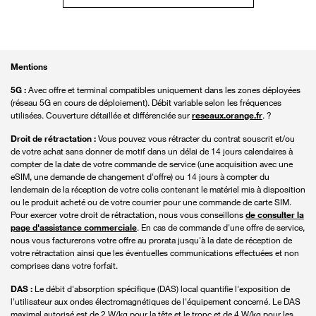
Mentions
5G :
Avec offre et terminal compatibles uniquement dans les zones déployées
(réseau 5G en cours de déploiement). Débit variable selon les fréquences
utilisées. Couverture détaillée et différenciée sur
reseaux.orange.fr
. ?
Droit de rétractation :
Vous pouvez vous rétracter du contrat souscrit et/ou
de votre achat sans donner de motif dans un délai de 14 jours calendaires à
compter de la date de votre commande de service (une acquisition avec une
eSIM, une demande de changement d'offre) ou 14 jours à compter du
lendemain de la réception de votre colis contenant le matériel mis à disposition
ou le produit acheté ou de votre courrier pour une commande de carte SIM.
Pour exercer votre droit de rétractation, nous vous conseillons
de consulter la
page d'assistance commerciale
. En cas de commande d'une offre de service,
nous vous facturerons votre offre au prorata jusqu'à la date de réception de
votre rétractation ainsi que les éventuelles communications effectuées et non
comprises dans votre forfait.
DAS :
Le débit d'absorption spécifique (DAS) local quantifie l'exposition de
l'utilisateur aux ondes électromagnétiques de l'équipement concerné. Le DAS
maximal autorisé est de 2 W/kg pour la tête et le tronc et de 4 W/kg pour les