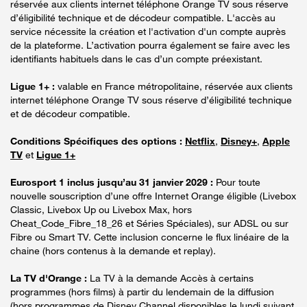
réservée aux clients internet téléphone Orange TV sous réserve
d’éligibilité technique et de décodeur compatible. L'accès au
service nécessite la création et l'activation d'un compte auprès
de la plateforme. L’activation pourra également se faire avec les
identifiants habituels dans le cas d’un compte préexistant.
Ligue 1+ :
valable en France métropolitaine, réservée aux clients
internet téléphone Orange TV sous réserve d’éligibilité technique
et de décodeur compatible.
Conditions Spécifiques des options :
Netflix
,
Disney+
,
Apple
TV
et
Ligue 1+
Eurosport 1 inclus jusqu’au 31 janvier 2029 :
Pour toute
nouvelle souscription d’une offre Internet Orange éligible (Livebox
Classic, Livebox Up ou Livebox Max, hors
Cheat_Code_Fibre_18_26 et Séries Spéciales), sur ADSL ou sur
Fibre ou Smart TV. Cette inclusion concerne le flux linéaire de la
chaine (hors contenus à la demande et replay).
La TV d'Orange :
La TV à la demande Accès à certains
programmes (hors films) à partir du lendemain de la diffusion
(hors programmes de Disney Channel disponibles le lundi suivant