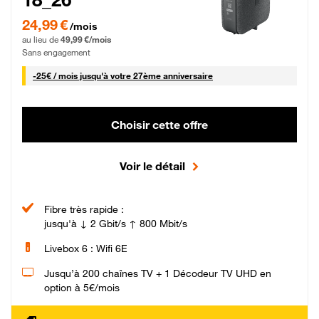
24,99 € par mois pendant 0 mois puis 49,99 € par mois, Sans engagement
24,99 €
/mois
au lieu de
49,99 €/mois
Sans engagement
25 € par mois
-
25€ / mois
jusqu'à votre 27ème anniversaire
Choisir cette offre
Voir le détail
Fibre très rapide :
jusqu'à ↓ 2 Gbit/s ↑ 800 Mbit/s
Livebox 6 : Wifi 6E
Jusqu’à 200 chaînes TV + 1 Décodeur TV UHD en
option à 5€/mois