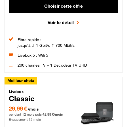
Choisir cette offre
Voir le détail
Fibre rapide :
jusqu'à ↓ 1 Gbit/s ↑ 700 Mbit/s
Livebox 5 : Wifi 5
200 chaînes TV + 1 Décodeur TV UHD
Meilleur choix
Livebox Classic Fibre
Livebox
Classic
29,99 € par mois pendant 12 mois puis 42,99 € par mois, Engagement 12 moi
29,99 €
/mois
pendant 12 mois puis
42,99 €/mois
Engagement 12 mois