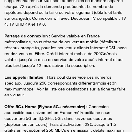
supplémentaires sur Max sont accessibles de manière séparée
chaque 72h après la demande précédente. Le nombre de
répéteurs dépend de la taille de votre logement (détails et tarifs
sur orange.fr). Connexion wifi avec Décodeur TV compatible : TV
4, TV UHD 4K et TV 6.
Partage de connexion :
Service valable en France
métropolitaine, sous réserve de couverture mobile (détails sur
réseaux.orange.fr), pour les nouveaux clients Internet ADSL avec
rendez-vous ou Fibre. Crédit internet mobile de 200Go/mois
valable jusqu'à la mise en service de votre accès internet et au
plus tard jusqu'à 12 mois suivant la souscription.
Les appels illimités
: Hors coût du service des numéros
spéciaux. Jusqu’à 250 correspondants différents/mois et 3h
maximum/appel. Voir la liste des destinations sur la fiche tarifaire
en vigueur.
Offre 5G+ Home (Flybox 5G+ nécessaire) :
Connexion
accessible exclusivement en France métropolitaine sous
couverture 5G en 3,5GHz. 5G : dans les zones couvertes
(déploiement en cours). Frais d’activation : 29€. Jusqu’à 1,5
Gbit/s en réception et 250 Mbit/s en émission : débits maximum