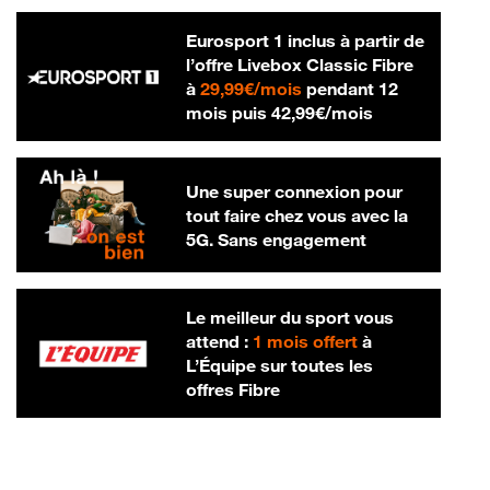
Eurosport 1 inclus à partir de
l’offre Livebox Classic Fibre
29,99 € par mois
à
29,99€/mois
pendant 12
42,99 € par m
mois puis
42,99€/mois
Une super connexion pour
tout faire chez vous avec la
5G. Sans engagement
Le meilleur du sport vous
attend :
1 mois offert
à
L’Équipe sur toutes les
offres Fibre