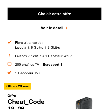
Choisir cette offre
Voir le détail
Fibre ultra rapide :
jusqu'à ↓ 8 Gbit/s ↑ 8 Gbit/s
Livebox 7 : Wifi 7 + 1 Répéteur Wifi 7
200 chaînes TV +
Eurosport 1
1 Décodeur TV 6
Offre - 26 ans
Cheat_Code Fibre_18_26
Offre
Cheat_Code
18_26