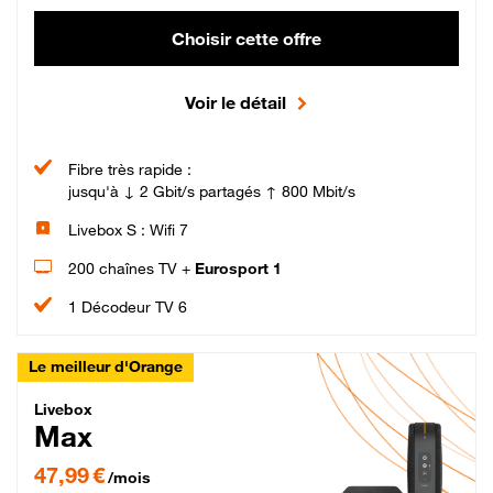
Choisir cette offre
Voir le détail
Fibre très rapide :
jusqu'à ↓ 2 Gbit/s partagés ↑ 800 Mbit/s
Livebox S : Wifi 7
200 chaînes TV +
Eurosport 1
1 Décodeur TV 6
Le meilleur d'Orange
Livebox Max Fibre
Livebox
Max
47,99 € par mois pendant 12 mois puis 57,99 € par mois, Engagement 12 moi
47,99 €
/mois