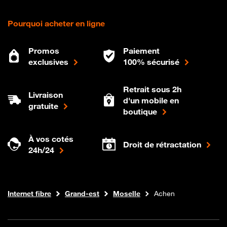
Pourquoi acheter en ligne
Promos
Paiement
exclusives
100% sécurisé
Retrait sous 2h
Livraison
d'un mobile en
gratuite
boutique
À vos cotés
Droit de rétractation
24h/24
Boutique Orange
Internet fibre
Grand-est
Moselle
Achen