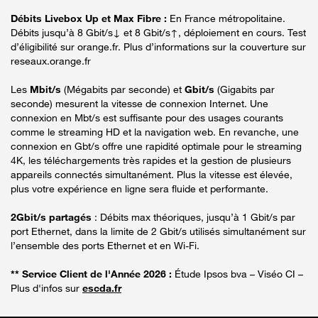
Débits Livebox Up et Max Fibre :
En France métropolitaine.
Débits jusqu’à 8 Gbit/s↓ et 8 Gbit/s↑, déploiement en cours. Test
d’éligibilité sur orange.fr. Plus d’informations sur la couverture sur
reseaux.orange.fr
Les
Mbit/s
(Mégabits par seconde) et
Gbit/s
(Gigabits par
seconde) mesurent la vitesse de connexion Internet. Une
connexion en Mbt/s est suffisante pour des usages courants
comme le streaming HD et la navigation web. En revanche, une
connexion en Gbt/s offre une rapidité optimale pour le streaming
4K, les téléchargements très rapides et la gestion de plusieurs
appareils connectés simultanément. Plus la vitesse est élevée,
plus votre expérience en ligne sera fluide et performante.
2Gbit/s partagés
: Débits max théoriques, jusqu’à 1 Gbit/s par
port Ethernet, dans la limite de 2 Gbit/s utilisés simultanément sur
l’ensemble des ports Ethernet et en Wi-Fi.
** Service Client de l'Année 2026 :
Étude Ipsos bva – Viséo CI –
Plus d'infos sur
escda.fr