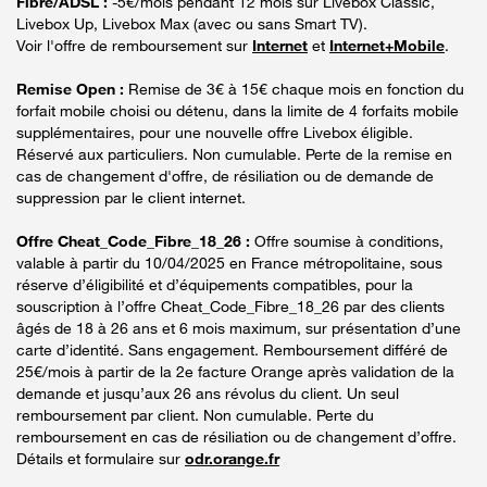
Fibre/ADSL :
-5€/mois pendant 12 mois sur Livebox Classic,
Livebox Up, Livebox Max (avec ou sans Smart TV).
Voir l'offre de remboursement sur
Internet
et
Internet+Mobile
.
Remise Open :
Remise de 3€ à 15€ chaque mois en fonction du
forfait mobile choisi ou détenu, dans la limite de 4 forfaits mobile
supplémentaires, pour une nouvelle offre Livebox éligible.
Réservé aux particuliers. Non cumulable. Perte de la remise en
cas de changement d'offre, de résiliation ou de demande de
suppression par le client internet.
Offre Cheat_Code_Fibre_18_26 :
Offre soumise à conditions,
valable à partir du 10/04/2025 en France métropolitaine, sous
réserve d’éligibilité et d’équipements compatibles, pour la
souscription à l’offre Cheat_Code_Fibre_18_26 par des clients
âgés de 18 à 26 ans et 6 mois maximum, sur présentation d’une
carte d’identité. Sans engagement. Remboursement différé de
25€/mois à partir de la 2e facture Orange après validation de la
demande et jusqu’aux 26 ans révolus du client. Un seul
remboursement par client. Non cumulable. Perte du
remboursement en cas de résiliation ou de changement d’offre.
Détails et formulaire sur
odr.orange.fr