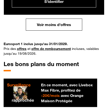
S'identifier
Voir moins d'offres
Eurosport 1 inclus jusqu'au 31/01/2029.
Prix des
offres
et
offre de remboursement
incluses, valables
jusqu’au 19/08/2026.
Les bons plans du moment
En ce moment, avec Livebox
Max Fibre, profitez de
20 € par mois
-
20€/mois
avec Orange
Maison Protégée