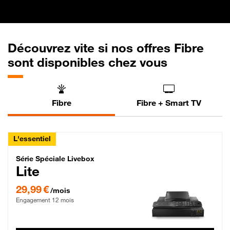
Découvrez vite si nos offres Fibre
sont disponibles chez vous
Fibre
Fibre + Smart TV
L'essentiel
Série Spéciale Livebox Lite Fibre
Série Spéciale Livebox
Lite
29,99 € par mois , Engagement 12 mois
29,99 €
/mois
Engagement 12 mois