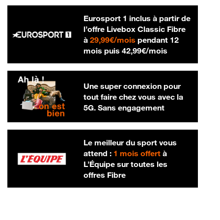
Eurosport 1 inclus à partir de
l’offre Livebox Classic Fibre
29,99 € par mois
à
29,99€/mois
pendant 12
42,99 € par m
mois puis
42,99€/mois
Une super connexion pour
tout faire chez vous avec la
5G. Sans engagement
Le meilleur du sport vous
attend :
1 mois offert
à
L’Équipe sur toutes les
offres Fibre