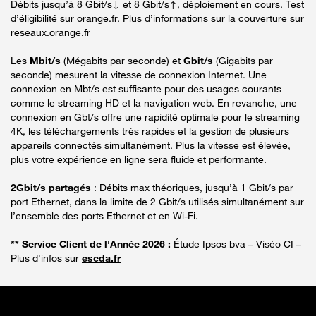
Débits jusqu’à 8 Gbit/s↓ et 8 Gbit/s↑, déploiement en cours. Test
d’éligibilité sur orange.fr. Plus d’informations sur la couverture sur
reseaux.orange.fr
Les
Mbit/s
(Mégabits par seconde) et
Gbit/s
(Gigabits par
seconde) mesurent la vitesse de connexion Internet. Une
connexion en Mbt/s est suffisante pour des usages courants
comme le streaming HD et la navigation web. En revanche, une
connexion en Gbt/s offre une rapidité optimale pour le streaming
4K, les téléchargements très rapides et la gestion de plusieurs
appareils connectés simultanément. Plus la vitesse est élevée,
plus votre expérience en ligne sera fluide et performante.
2Gbit/s partagés
: Débits max théoriques, jusqu’à 1 Gbit/s par
port Ethernet, dans la limite de 2 Gbit/s utilisés simultanément sur
l’ensemble des ports Ethernet et en Wi-Fi.
** Service Client de l'Année 2026 :
Étude Ipsos bva – Viséo CI –
Plus d'infos sur
escda.fr