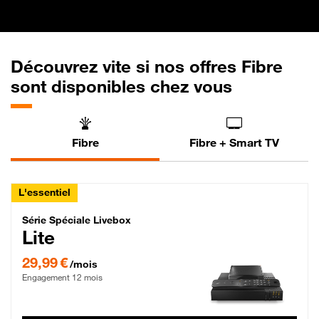
Découvrez vite si nos offres Fibre
sont disponibles chez vous
Fibre
Fibre + Smart TV
L'essentiel
Série Spéciale Livebox Lite Fibre
Série Spéciale Livebox
Lite
29,99 € par mois , Engagement 12 mois
29,99 €
/mois
Engagement 12 mois