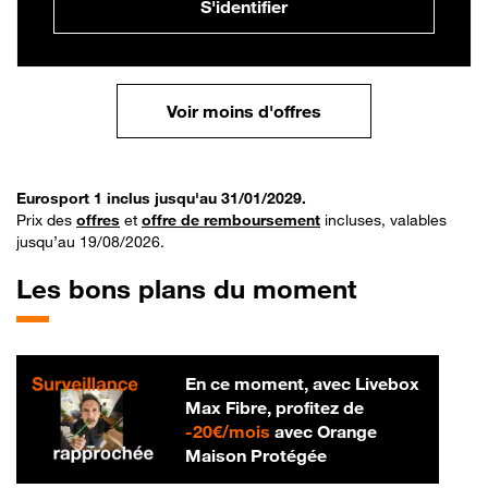
S'identifier
Voir moins d'offres
Eurosport 1 inclus jusqu'au 31/01/2029.
Prix des
offres
et
offre de remboursement
incluses, valables
jusqu’au 19/08/2026.
Les bons plans du moment
En ce moment, avec Livebox
Max Fibre, profitez de
20 € par mois
-
20€/mois
avec Orange
Maison Protégée