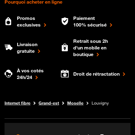
Pourquoi acheter en ligne
Promos
Paiement
exclusives
100% sécurisé
Retrait sous 2h
Livraison
d'un mobile en
gratuite
boutique
À vos cotés
Droit de rétractation
24h/24
Boutique Orange
Internet fibre
Grand-est
Moselle
Louvigny