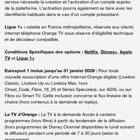
service nécessite la création et l'activation d'un compte auprès
de la plateforme. L’activation pourra également se faire avec les
identifiants habituels dans le cas d’un compte préexistant.
Ligue 1+ :
valable en France métropolitaine, réservée aux clients
internet téléphone Orange TV sous réserve d’éligibilité technique
et de décodeur compatible.
Conditions Spécifiques des options :
Netflix
,
Disney+
,
Apple
TV
et
Ligue 1+
Eurosport 1 inclus jusqu’au 31 janvier 2029 :
Pour toute
nouvelle souscription d’une offre Internet Orange éligible (Livebox
Classic, Livebox Up ou Livebox Max, hors
Cheat_Code_Fibre_18_26 et Séries Spéciales), sur ADSL ou sur
Fibre ou Smart TV. Cette inclusion concerne le flux linéaire de la
chaine (hors contenus à la demande et replay).
La TV d'Orange :
La TV à la demande Accès à certains
programmes (hors films) à partir du lendemain de la diffusion
(hors programmes de Disney Channel disponibles le lundi suivant
la diffusion) pendant une période de 7 à 30 jours (selon le
programme).