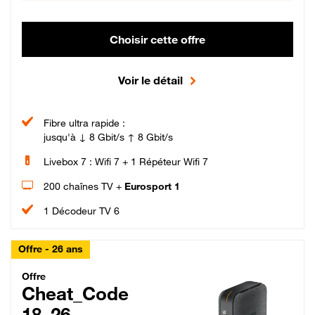
Choisir cette offre
Voir le détail
Fibre ultra rapide :
jusqu'à ↓ 8 Gbit/s ↑ 8 Gbit/s
Livebox 7 : Wifi 7 + 1 Répéteur Wifi 7
200 chaînes TV +
Eurosport 1
1 Décodeur TV 6
Offre - 26 ans
Cheat_Code Fibre_18_26
Offre
Cheat_Code
18_26