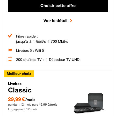
Choisir cette offre
Voir le détail
Fibre rapide :
jusqu'à ↓ 1 Gbit/s ↑ 700 Mbit/s
Livebox 5 : Wifi 5
200 chaînes TV + 1 Décodeur TV UHD
Meilleur choix
Livebox Classic Fibre
Livebox
Classic
29,99 € par mois pendant 12 mois puis 42,99 € par mois, Engagement 12 moi
29,99 €
/mois
pendant 12 mois puis
42,99 €/mois
Engagement 12 mois