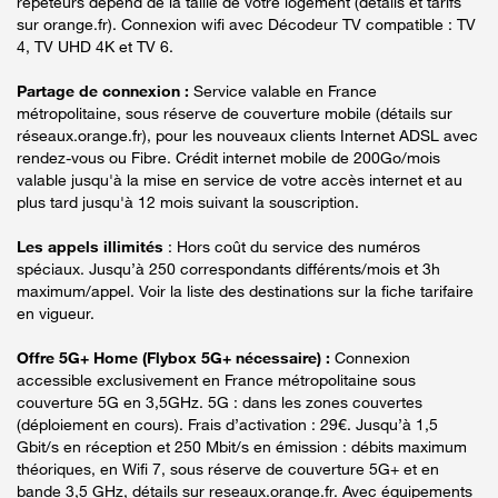
répéteurs dépend de la taille de votre logement (détails et tarifs
sur orange.fr). Connexion wifi avec Décodeur TV compatible : TV
4, TV UHD 4K et TV 6.
Partage de connexion :
Service valable en France
métropolitaine, sous réserve de couverture mobile (détails sur
réseaux.orange.fr), pour les nouveaux clients Internet ADSL avec
rendez-vous ou Fibre. Crédit internet mobile de 200Go/mois
valable jusqu'à la mise en service de votre accès internet et au
plus tard jusqu'à 12 mois suivant la souscription.
Les appels illimités
: Hors coût du service des numéros
spéciaux. Jusqu’à 250 correspondants différents/mois et 3h
maximum/appel. Voir la liste des destinations sur la fiche tarifaire
en vigueur.
Offre 5G+ Home (Flybox 5G+ nécessaire) :
Connexion
accessible exclusivement en France métropolitaine sous
couverture 5G en 3,5GHz. 5G : dans les zones couvertes
(déploiement en cours). Frais d’activation : 29€. Jusqu’à 1,5
Gbit/s en réception et 250 Mbit/s en émission : débits maximum
théoriques, en Wifi 7, sous réserve de couverture 5G+ et en
bande 3,5 GHz, détails sur reseaux.orange.fr. Avec équipements