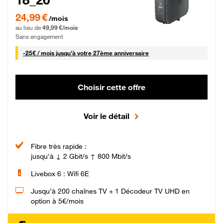
24,99 € par mois pendant 0 mois puis 49,99 € par mois, Sans engagement
24,99 €
/mois
au lieu de
49,99 €/mois
Sans engagement
25 € par mois
-
25€ / mois
jusqu'à votre 27ème anniversaire
Choisir cette offre
Voir le détail
Fibre très rapide :
jusqu'à ↓ 2 Gbit/s ↑ 800 Mbit/s
Livebox 6 : Wifi 6E
Jusqu’à 200 chaînes TV + 1 Décodeur TV UHD en
option à 5€/mois