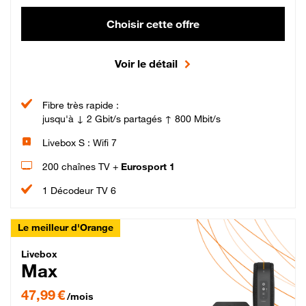
Choisir cette offre
Voir le détail
Fibre très rapide :
jusqu'à ↓ 2 Gbit/s partagés ↑ 800 Mbit/s
Livebox S : Wifi 7
200 chaînes TV +
Eurosport 1
1 Décodeur TV 6
Le meilleur d'Orange
Livebox Max Fibre
Livebox
Max
47,99 € par mois pendant 12 mois puis 57,99 € par mois, Engagement 12 moi
47,99 €
/mois