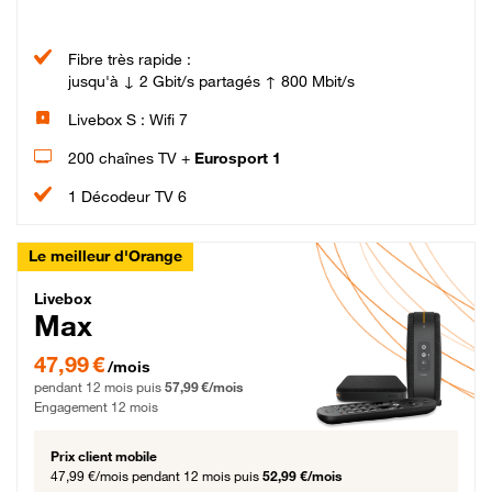
Fibre très rapide :
jusqu'à ↓ 2 Gbit/s partagés ↑ 800 Mbit/s
Livebox S : Wifi 7
200 chaînes TV +
Eurosport 1
1 Décodeur TV 6
Le meilleur d'Orange
Livebox Max Fibre
Livebox
Max
47,99 € par mois pendant 12 mois puis 57,99 € par mois, Engagement 12 moi
47,99 €
/mois
pendant 12 mois puis
57,99 €/mois
Engagement 12 mois
Prix client mobile
47,99 €/mois
pendant 12 mois puis
52,99 €/mois