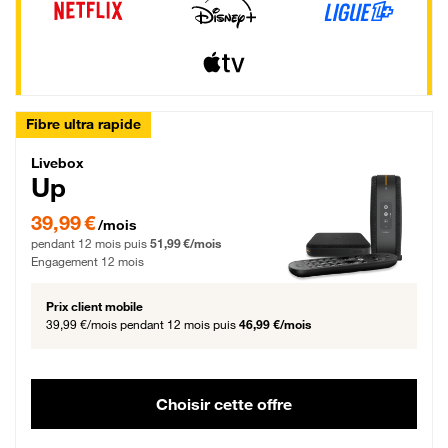
Fibre ultra rapide
Livebox Up Fibre
Livebox
Up
39,99 € par mois pendant 12 mois puis 51,99 € par mois, Engagement 12 moi
39,99 €
/mois
pendant 12 mois puis
51,99 €/mois
Engagement 12 mois
Prix client mobile
39,99 €/mois
pendant 12 mois puis
46,99 €/mois
Choisir cette offre