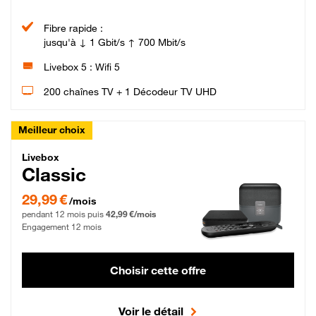
Fibre rapide :
jusqu'à ↓ 1 Gbit/s ↑ 700 Mbit/s
Livebox 5 : Wifi 5
200 chaînes TV + 1 Décodeur TV UHD
Meilleur choix
Livebox Classic Fibre
Livebox
Classic
29,99 € par mois pendant 12 mois puis 42,99 € par mois, Engagement 12 moi
29,99 €
/mois
pendant 12 mois puis
42,99 €/mois
Engagement 12 mois
Choisir cette offre
Voir le détail