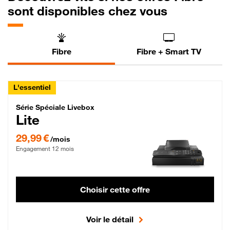
sont disponibles chez vous
Fibre
Fibre + Smart TV
L'essentiel
Série Spéciale Livebox Lite Fibre
Série Spéciale Livebox
Lite
29,99 € par mois , Engagement 12 mois
29,99 €
/mois
Engagement 12 mois
Choisir cette offre
Voir le détail