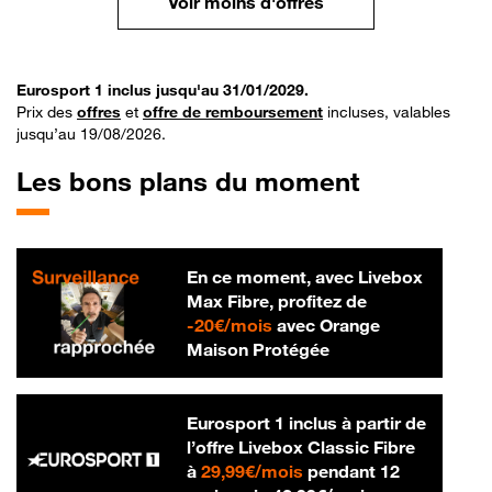
Voir moins d'offres
Eurosport 1 inclus jusqu'au 31/01/2029.
Prix des
offres
et
offre de remboursement
incluses, valables
jusqu’au 19/08/2026.
Les bons plans du moment
En ce moment, avec Livebox
Max Fibre, profitez de
20 € par mois
-
20€/mois
avec Orange
Maison Protégée
Eurosport 1 inclus à partir de
l’offre Livebox Classic Fibre
29,99 € par mois
à
29,99€/mois
pendant 12