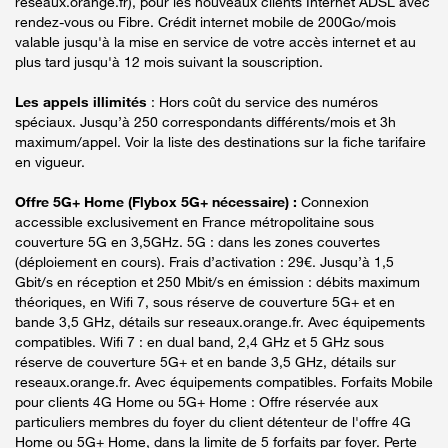
réseaux.orange.fr), pour les nouveaux clients Internet ADSL avec
rendez-vous ou Fibre. Crédit internet mobile de 200Go/mois
valable jusqu'à la mise en service de votre accès internet et au
plus tard jusqu'à 12 mois suivant la souscription.
Les appels illimités
: Hors coût du service des numéros
spéciaux. Jusqu’à 250 correspondants différents/mois et 3h
maximum/appel. Voir la liste des destinations sur la fiche tarifaire
en vigueur.
Offre 5G+ Home (Flybox 5G+ nécessaire) :
Connexion
accessible exclusivement en France métropolitaine sous
couverture 5G en 3,5GHz. 5G : dans les zones couvertes
(déploiement en cours). Frais d’activation : 29€. Jusqu’à 1,5
Gbit/s en réception et 250 Mbit/s en émission : débits maximum
théoriques, en Wifi 7, sous réserve de couverture 5G+ et en
bande 3,5 GHz, détails sur reseaux.orange.fr. Avec équipements
compatibles. Wifi 7 : en dual band, 2,4 GHz et 5 GHz sous
réserve de couverture 5G+ et en bande 3,5 GHz, détails sur
reseaux.orange.fr. Avec équipements compatibles. Forfaits Mobile
pour clients 4G Home ou 5G+ Home : Offre réservée aux
particuliers membres du foyer du client détenteur de l'offre 4G
Home ou 5G+ Home, dans la limite de 5 forfaits par foyer. Perte