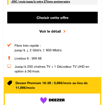
25 € par mois
-
25€ / mois
jusqu'à votre 27ème anniversaire
Choisir cette offre
Voir le détail
Fibre très rapide :
jusqu'à ↓ 2 Gbit/s ↑ 800 Mbit/s
Livebox 6 : Wifi 6E
Jusqu’à 200 chaînes TV + 1 Décodeur TV UHD en
option à 5€/mois
Deezer Premium 18-26 : 5,99€/mois au lieu de
11,99€/mois