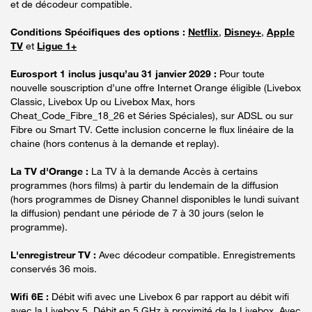
et de décodeur compatible.
Conditions Spécifiques des options :
Netflix
,
Disney+
,
Apple
TV
et
Ligue 1+
Eurosport 1 inclus jusqu’au 31 janvier 2029 :
Pour toute
nouvelle souscription d’une offre Internet Orange éligible (Livebox
Classic, Livebox Up ou Livebox Max, hors
Cheat_Code_Fibre_18_26 et Séries Spéciales), sur ADSL ou sur
Fibre ou Smart TV. Cette inclusion concerne le flux linéaire de la
chaine (hors contenus à la demande et replay).
La TV d'Orange :
La TV à la demande Accès à certains
programmes (hors films) à partir du lendemain de la diffusion
(hors programmes de Disney Channel disponibles le lundi suivant
la diffusion) pendant une période de 7 à 30 jours (selon le
programme).
L'enregistreur TV :
Avec décodeur compatible. Enregistrements
conservés 36 mois.
Wifi 6E :
Débit wifi avec une Livebox 6 par rapport au débit wifi
avec la Livebox 5. Débit en 5 GHz à proximité de la Livebox. Avec