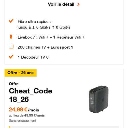
Voir le détail
Fibre ultra rapide :
jusqu'à ↓ 8 Gbit/s ↑ 8 Gbit/s
Livebox 7 : Wifi 7 + 1 Répéteur Wifi 7
200 chaînes TV +
Eurosport 1
1 Décodeur TV 6
Offre - 26 ans
Cheat_Code Fibre_18_26
Offre
Cheat_Code
18_26
24,99 € par mois pendant 0 mois puis 49,99 € par mois, Sans engagement
24,99 €
/mois
au lieu de
49,99 €/mois
Sans engagement