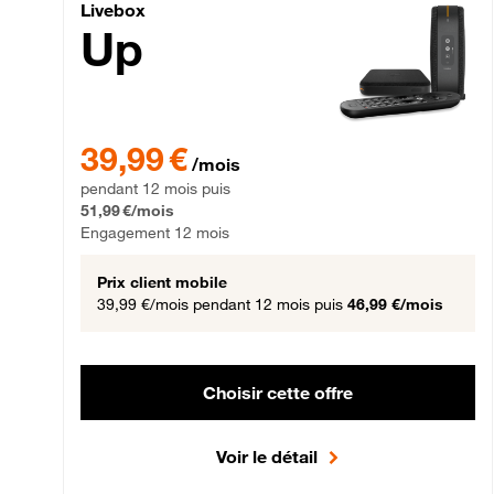
Livebox Up Fibre
Livebox
Up
39,99 € par mois pendant 12 mois puis 51,99 € par mois,
39,99 €
/mois
pendant 12 mois puis
51,99 €/mois
Engagement 12 mois
Prix client mobile
39,99 €/mois
pendant 12 mois puis
46,99 €/mois
Choisir cette offre
Voir le détail