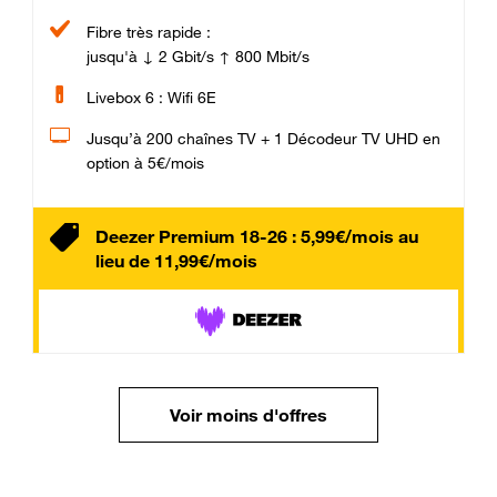
Fibre très rapide :
jusqu'à ↓ 2 Gbit/s ↑ 800 Mbit/s
Livebox 6 : Wifi 6E
Jusqu’à 200 chaînes TV + 1 Décodeur TV UHD en
option à 5€/mois
Deezer Premium 18-26 : 5,99€/mois au
lieu de 11,99€/mois
Voir moins d'offres