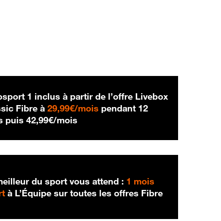
sport 1 inclus à partir de l’offre Livebox
29,99 € par mois
sic Fibre à
29,99€/mois
pendant 12
42,99 € par mois
s puis
42,99€/mois
eilleur du sport vous attend :
1 mois
rt
à L’Équipe sur toutes les offres Fibre