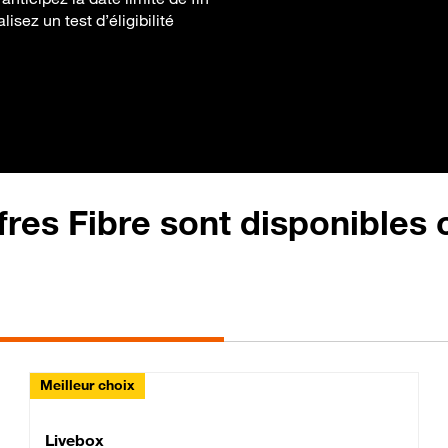
lisez un test d’éligibilité
fres Fibre sont disponibles
Meilleur choix
Lite Fibre
Livebox Classic Fibre
Livebox