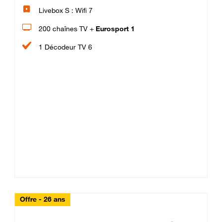
Livebox S : Wifi 7
200 chaînes TV +
Eurosport 1
1 Décodeur TV 6
Offre - 26 ans