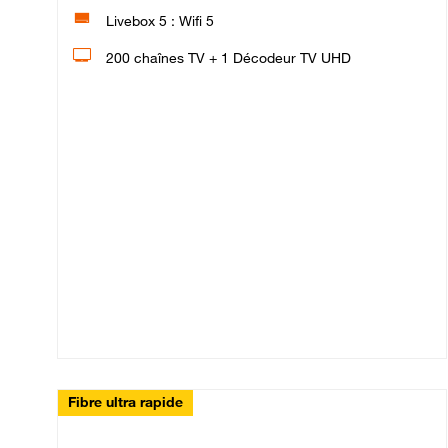
Livebox 5 : Wifi 5
200 chaînes TV + 1 Décodeur TV UHD
Fibre ultra rapide