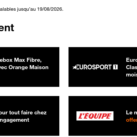
valables jusqu’au 19/08/2026.
ent
ebox Max Fibre,
Euro
 € par mois
ec Orange Maison
Clas
moi
ur tout faire chez
Le m
 engagement
offe