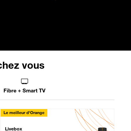
 chez vous
Fibre + Smart TV
Le meilleur d'Orange
Livebox Max Fibre
Livebox