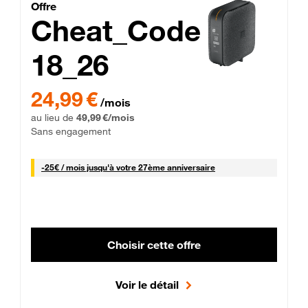
Cheat_Code Fibre_18_26
Offre
Cheat_Code
18_26
 Engagement 12 mois
24,99 € par mois pendant 0 mois puis 49,99 € par mois, Sans 
24,99 €
/mois
au lieu de
49,99 €/mois
Sans engagement
25 € par mois
-
25€ / mois
jusqu'à votre 27ème anniversaire
Choisir cette offre
Voir le détail