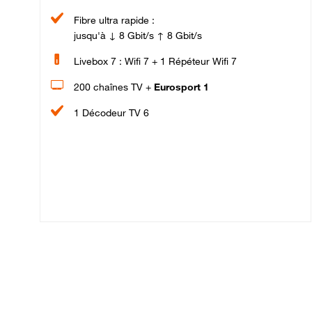
Fibre ultra rapide :
jusqu'à ↓ 8 Gbit/s ↑ 8 Gbit/s
Livebox 7 : Wifi 7 + 1 Répéteur Wifi 7
200 chaînes TV +
Eurosport 1
1 Décodeur TV 6