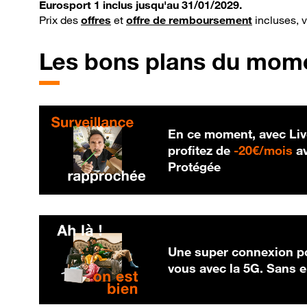
Eurosport 1 inclus jusqu'au 31/01/2029.
Prix des
offres
et
offre de remboursement
incluses, 
Les bons plans du mom
En ce moment, avec Liv
20
profitez de
-
20€/mois
av
Protégée
Une super connexion po
vous avec la 5G. Sans