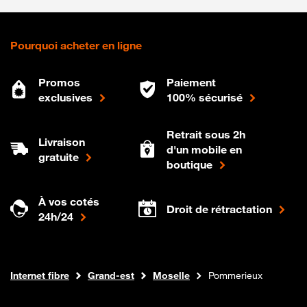
Pourquoi acheter en ligne
Promos
Paiement
exclusives
100% sécurisé
Retrait sous 2h
Livraison
d'un mobile en
gratuite
boutique
À vos cotés
Droit de rétractation
24h/24
Boutique Orange
Internet fibre
Grand-est
Moselle
Pommerieux