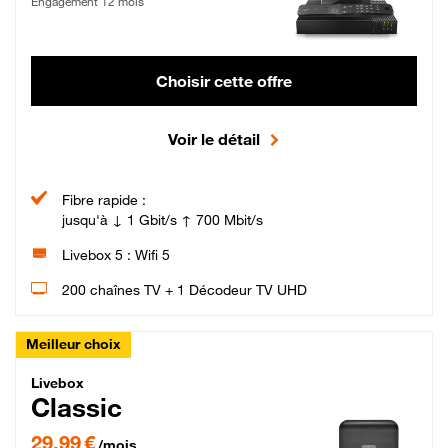
Engagement 12 mois
Choisir cette offre
Voir le détail
Fibre rapide :
jusqu'à ↓ 1 Gbit/s ↑ 700 Mbit/s
Livebox 5 : Wifi 5
200 chaînes TV + 1 Décodeur TV UHD
Meilleur choix
Livebox Classic Fibre
Livebox
Classic
29,99 € par mois pendant 12 mois puis 42,99 € par mois, Engagement 12 moi
29,99 €
/mois