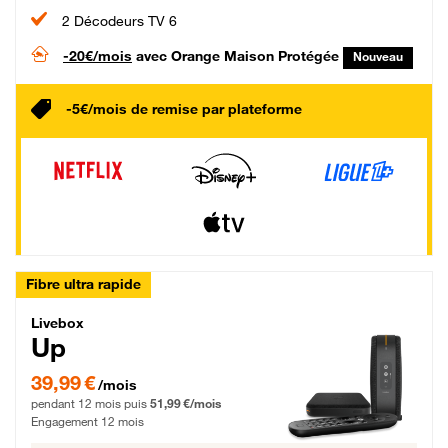
2 Décodeurs TV 6
-20€/mois
avec Orange Maison Protégée
Nouveau
-5€/mois de remise par plateforme
Fibre ultra rapide
Livebox Up Fibre
Livebox
Up
39,99 € par mois pendant 12 mois puis 51,99 € par mois, Engagement 12 moi
39,99 €
/mois
pendant 12 mois puis
51,99 €/mois
Engagement 12 mois