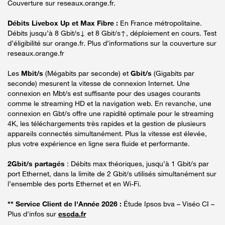
Couverture sur reseaux.orange.fr.
Débits Livebox Up et Max Fibre :
En France métropolitaine.
Débits jusqu’à 8 Gbit/s↓ et 8 Gbit/s↑, déploiement en cours. Test
d’éligibilité sur orange.fr. Plus d’informations sur la couverture sur
reseaux.orange.fr
Les
Mbit/s
(Mégabits par seconde) et
Gbit/s
(Gigabits par
seconde) mesurent la vitesse de connexion Internet. Une
connexion en Mbt/s est suffisante pour des usages courants
comme le streaming HD et la navigation web. En revanche, une
connexion en Gbt/s offre une rapidité optimale pour le streaming
4K, les téléchargements très rapides et la gestion de plusieurs
appareils connectés simultanément. Plus la vitesse est élevée,
plus votre expérience en ligne sera fluide et performante.
2Gbit/s partagés
: Débits max théoriques, jusqu’à 1 Gbit/s par
port Ethernet, dans la limite de 2 Gbit/s utilisés simultanément sur
l’ensemble des ports Ethernet et en Wi-Fi.
** Service Client de l'Année 2026 :
Étude Ipsos bva – Viséo CI –
Plus d'infos sur
escda.fr