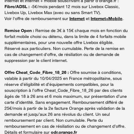
internet et internet + mobile souscrivant à partir d’orange.fr :
Fibre/ADSL :
-5€/mois pendant 12 mois sur Livebox Classic,
Livebox Up, Livebox Max (avec ou sans Smart TV).
Voir l'offre de remboursement sur
Internet
et
Internet+Mobile
.
Remise Open :
Remise de 3€ à 15€ chaque mois en fonction du
forfait mobile choisi ou détenu, dans la limite de 4 forfaits mobile
supplémentaires, pour une nouvelle offre Livebox éligible.
Réservé aux particuliers. Non cumulable. Perte de la remise en
cas de changement d'offre, de résiliation ou de demande de
suppression par le client internet.
Offre Cheat_Code_Fibre_18_26 :
Offre soumise à conditions,
valable à partir du 10/04/2025 en France métropolitaine, sous
réserve d’éligibilité et d’équipements compatibles, pour la
souscription à l’offre Cheat_Code_Fibre_18_26 par des clients
âgés de 18 à 26 ans et 6 mois maximum, sur présentation d’une
carte d’identité. Sans engagement. Remboursement différé de
25€/mois à partir de la 2e facture Orange après validation de la
demande et jusqu’aux 26 ans révolus du client. Un seul
remboursement par client. Non cumulable. Perte du
remboursement en cas de résiliation ou de changement d’offre.
Détails et formulaire sur
odr.orange.fr