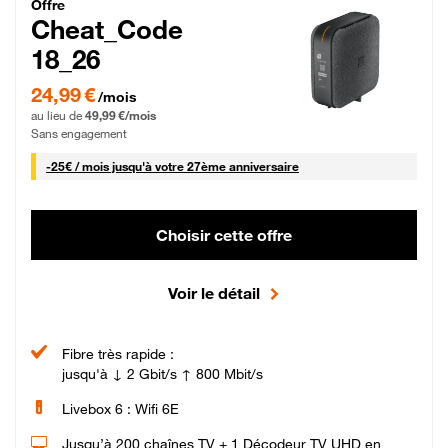
Cheat_Code Fibre_18_26
Offre
Cheat_Code
18_26
24,99 € par mois pendant 0 mois puis 49,99 € par mois, Sans engagement
24,99 €
/mois
au lieu de
49,99 €/mois
Sans engagement
25 € par mois
-
25€ / mois
jusqu'à votre 27ème anniversaire
Choisir cette offre
Voir le détail
Fibre très rapide :
jusqu'à ↓ 2 Gbit/s ↑ 800 Mbit/s
Livebox 6 : Wifi 6E
Jusqu’à 200 chaînes TV + 1 Décodeur TV UHD en