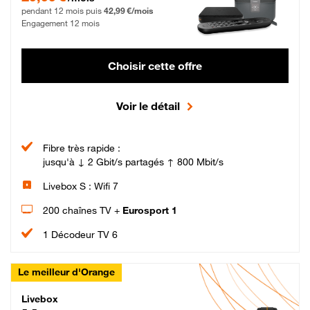
pendant 12 mois puis
42,99 €/mois
Engagement 12 mois
Choisir cette offre
Voir le détail
Fibre très rapide :
jusqu'à ↓ 2 Gbit/s partagés ↑ 800 Mbit/s
Livebox S : Wifi 7
200 chaînes TV +
Eurosport 1
1 Décodeur TV 6
Le meilleur d'Orange
Livebox Max Fibre
Livebox