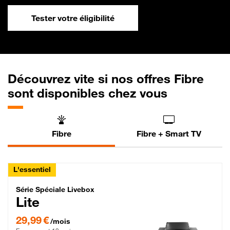
Tester votre éligibilité
Découvrez vite si nos offres Fibre
sont disponibles chez vous
Fibre
Fibre + Smart TV
L'essentiel
Série Spéciale Livebox Lite Fibre
Série Spéciale Livebox
Lite
29,99 € par mois , Engagement 12 mois
29,99 €
/mois