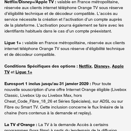
Netflix/Disney+/Apple TV :
valable en France métropolitaine,
réservée aux clients internet téléphone Orange TV sous réserve
d’éligibilité technique et de décodeur compatible. L'accès au
service nécessite la création et l'activation d'un compte auprès
de la plateforme. L’activation pourra également se faire avec les
identifiants habituels dans le cas d’un compte préexistant.
Ligue 1+ :
valable en France métropolitaine, réservée aux clients
internet téléphone Orange TV sous réserve d’éligibilité technique
et de décodeur compatible.
Conditions Spécifiques des options :
Netflix
,
Disney+
,
Apple
TV
et
Ligue 1+
Eurosport 1 inclus jusqu’au 31 janvier 2029 :
Pour toute
nouvelle souscription d’une offre Internet Orange éligible (Livebox
Classic, Livebox Up ou Livebox Max, hors
Cheat_Code_Fibre_18_26 et Séries Spéciales), sur ADSL ou sur
Fibre ou Smart TV. Cette inclusion concerne le flux linéaire de la
chaine (hors contenus à la demande et replay).
La TV d'Orange :
La TV à la demande Accès à certains
programmes (hors films) à partir du lendemain de la diffusion