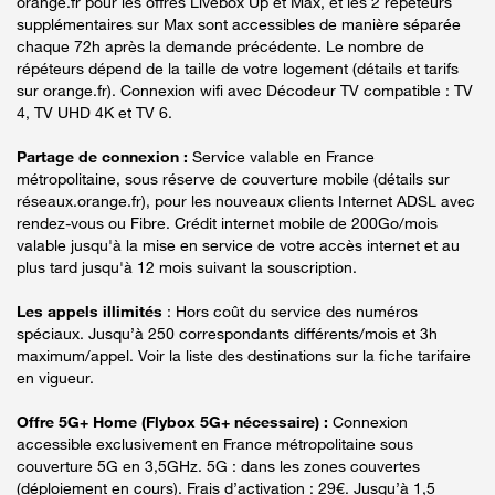
orange.fr pour les offres Livebox Up et Max, et les 2 répéteurs
supplémentaires sur Max sont accessibles de manière séparée
chaque 72h après la demande précédente. Le nombre de
répéteurs dépend de la taille de votre logement (détails et tarifs
sur orange.fr). Connexion wifi avec Décodeur TV compatible : TV
4, TV UHD 4K et TV 6.
Partage de connexion :
Service valable en France
métropolitaine, sous réserve de couverture mobile (détails sur
réseaux.orange.fr), pour les nouveaux clients Internet ADSL avec
rendez-vous ou Fibre. Crédit internet mobile de 200Go/mois
valable jusqu'à la mise en service de votre accès internet et au
plus tard jusqu'à 12 mois suivant la souscription.
Les appels illimités
: Hors coût du service des numéros
spéciaux. Jusqu’à 250 correspondants différents/mois et 3h
maximum/appel. Voir la liste des destinations sur la fiche tarifaire
en vigueur.
Offre 5G+ Home (Flybox 5G+ nécessaire) :
Connexion
accessible exclusivement en France métropolitaine sous
couverture 5G en 3,5GHz. 5G : dans les zones couvertes
(déploiement en cours). Frais d’activation : 29€. Jusqu’à 1,5