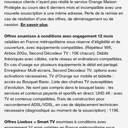
nouveaux clients n’ayant pas résilié le service Orange Maison
Protégée au cours des 6 derniers mois et incompatible avec une
nouvelle souscription à une même adresse. Perte de la remise en
cas de résiliation d’une des offres, de déménagement ou de
cession.
En savoir plus
.
Offres soumises à conditions avec engagement 12 mois
valables en France métropolitaine sous réserve d’éligibilité et de
couverture, avec équipements compatibles. (Répéteur Wifi,
Airbox 20Go, Second Décodeur TV : 10€ chacun). Débits
théoriques avec câbles, carte réseau et ordinateurs compatibles.
En cas d’usage sur plusieurs équipements le débit est partagé.
Enregistreur Multi-écrans, Second Décodeur TV, options avec
activations nécessaires. TV d’Orange sur mobile et tablette :
accès au Bouquet Basic. Liste des chaînes TV susceptibles
d’évolution. Ne sont pas compris dans le bouquet basic : les
services et contenus payants et sportifs en direct. UHD 4K : avec
TV et contenus compatibles. Frais de construction pour
raccordement ADSL/VDSL, en cas de déplacement technicien
nécessaire (diagnostiqué au moment de la souscription) : 119€.
Offres Livebox + Smart TV
soumises à conditions avec
engagement 24 mois valables en France métropolitaine sous