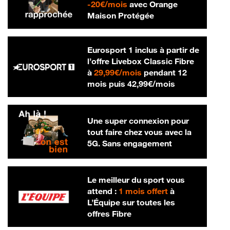
20 € par mois
-
20€/mois
avec Orange
Maison Protégée
Eurosport 1 inclus à partir de
l’offre Livebox Classic Fibre
29,99 € par mois
à
29,99€/mois
pendant 12
42,99 € par m
mois puis
42,99€/mois
Une super connexion pour
tout faire chez vous avec la
5G. Sans engagement
Le meilleur du sport vous
attend :
1 mois offert
à
L’Équipe sur toutes les
offres Fibre