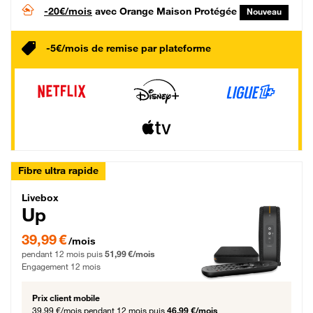
-20€/mois
avec Orange Maison Protégée
Nouveau
-5€/mois de remise par plateforme
Fibre ultra rapide
Livebox Up Fibre
Livebox
Up
39,99 € par mois pendant 12 mois puis 51,99 € par mois, Engagement 12 moi
39,99 €
/mois
pendant 12 mois puis
51,99 €/mois
Engagement 12 mois
Prix client mobile
39,99 €/mois
pendant 12 mois puis
46,99 €/mois