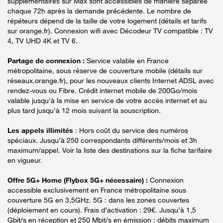
supplémentaires sur Max sont accessibles de manière séparée
chaque 72h après la demande précédente. Le nombre de
répéteurs dépend de la taille de votre logement (détails et tarifs
sur orange.fr). Connexion wifi avec Décodeur TV compatible : TV
4, TV UHD 4K et TV 6.
Partage de connexion :
Service valable en France
métropolitaine, sous réserve de couverture mobile (détails sur
réseaux.orange.fr), pour les nouveaux clients Internet ADSL avec
rendez-vous ou Fibre. Crédit internet mobile de 200Go/mois
valable jusqu'à la mise en service de votre accès internet et au
plus tard jusqu'à 12 mois suivant la souscription.
Les appels illimités
: Hors coût du service des numéros
spéciaux. Jusqu’à 250 correspondants différents/mois et 3h
maximum/appel. Voir la liste des destinations sur la fiche tarifaire
en vigueur.
Offre 5G+ Home (Flybox 5G+ nécessaire) :
Connexion
accessible exclusivement en France métropolitaine sous
couverture 5G en 3,5GHz. 5G : dans les zones couvertes
(déploiement en cours). Frais d’activation : 29€. Jusqu’à 1,5
Gbit/s en réception et 250 Mbit/s en émission : débits maximum