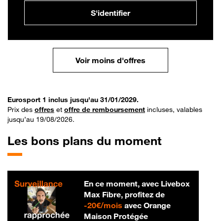
S'identifier
Voir moins d'offres
Eurosport 1 inclus jusqu'au 31/01/2029.
Prix des
offres
et
offre de remboursement
incluses, valables
jusqu’au 19/08/2026.
Les bons plans du moment
En ce moment, avec Livebox
Max Fibre, profitez de
20 € par mois
-
20€/mois
avec Orange
Maison Protégée