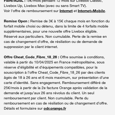
Fibre/ADSL :
-5€/mois pendant 12 mois sur Livebox Classic,
Livebox Up, Livebox Max (avec ou sans Smart TV).
Voir l'offre de remboursement sur
Internet
et
Internet+Mobile
.
Remise Open :
Remise de 3€ à 15€ chaque mois en fonction du
forfait mobile choisi ou détenu, dans la limite de 4 forfaits mobile
supplémentaires, pour une nouvelle offre Livebox éligible.
Réservé aux particuliers. Non cumulable. Perte de la remise en
cas de changement d'offre, de résiliation ou de demande de
suppression par le client internet.
Offre Cheat_Code_Fibre_18_26 :
Offre soumise à conditions,
valable à partir du 10/04/2025 en France métropolitaine, sous
réserve d’éligibilité et d’équipements compatibles, pour la
souscription à l’offre Cheat_Code_Fibre_18_26 par des clients
âgés de 18 à 26 ans et 6 mois maximum, sur présentation d’une
carte d’identité. Sans engagement. Remboursement différé de
25€/mois à partir de la 2e facture Orange après validation de la
demande et jusqu’aux 26 ans révolus du client. Un seul
remboursement par client. Non cumulable. Perte du
remboursement en cas de résiliation ou de changement d’offre.
Détails et formulaire sur
odr.orange.fr