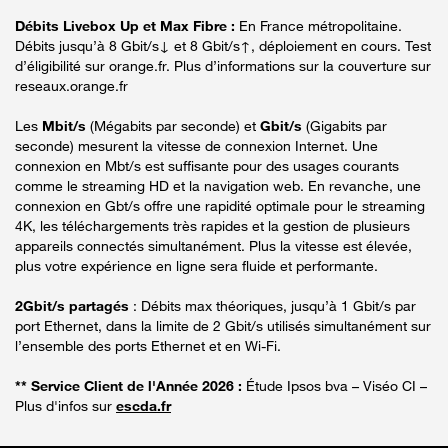
Débits Livebox Up et Max Fibre :
En France métropolitaine.
Débits jusqu’à 8 Gbit/s↓ et 8 Gbit/s↑, déploiement en cours. Test
d’éligibilité sur orange.fr. Plus d’informations sur la couverture sur
reseaux.orange.fr
Les
Mbit/s
(Mégabits par seconde) et
Gbit/s
(Gigabits par
seconde) mesurent la vitesse de connexion Internet. Une
connexion en Mbt/s est suffisante pour des usages courants
comme le streaming HD et la navigation web. En revanche, une
connexion en Gbt/s offre une rapidité optimale pour le streaming
4K, les téléchargements très rapides et la gestion de plusieurs
appareils connectés simultanément. Plus la vitesse est élevée,
plus votre expérience en ligne sera fluide et performante.
2Gbit/s partagés
: Débits max théoriques, jusqu’à 1 Gbit/s par
port Ethernet, dans la limite de 2 Gbit/s utilisés simultanément sur
l’ensemble des ports Ethernet et en Wi-Fi.
** Service Client de l'Année 2026 :
Étude Ipsos bva – Viséo CI –
Plus d'infos sur
escda.fr