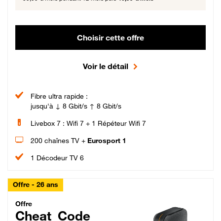
Choisir cette offre
Voir le détail
Fibre ultra rapide :
jusqu'à ↓ 8 Gbit/s ↑ 8 Gbit/s
Livebox 7 : Wifi 7 + 1 Répéteur Wifi 7
200 chaînes TV +
Eurosport 1
1 Décodeur TV 6
Offre - 26 ans
Cheat_Code Fibre_18_26
Offre
Cheat_Code