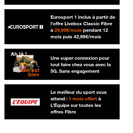
Eurosport 1 inclus à partir de
l’offre Livebox Classic Fibre
29,99 € par mois
à
29,99€/mois
pendant 12
42,99 € par m
mois puis
42,99€/mois
Une super connexion pour
tout faire chez vous avec la
5G. Sans engagement
Le meilleur du sport vous
attend :
1 mois offert
à
L’Équipe sur toutes les
offres Fibre