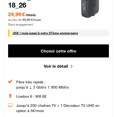
18_26
24,99 € par mois pendant 0 mois puis 49,99 € par mois, Sans engagement
24,99 €
/mois
au lieu de
49,99 €/mois
Sans engagement
25 € par mois
-
25€ / mois
jusqu'à votre 27ème anniversaire
Choisir cette offre
Voir le détail
Fibre très rapide :
jusqu'à ↓ 2 Gbit/s ↑ 800 Mbit/s
Livebox 6 : Wifi 6E
Jusqu’à 200 chaînes TV + 1 Décodeur TV UHD en
option à 5€/mois