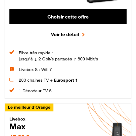
Choisir cette offre
Voir le détail
Fibre très rapide :
jusqu'à ↓ 2 Gbit/s partagés ↑ 800 Mbit/s
Livebox S : Wifi 7
200 chaînes TV +
Eurosport 1
1 Décodeur TV 6
Le meilleur d'Orange
Livebox Max Fibre
Livebox
Max
47,99 € par mois pendant 12 mois puis 57,99 € par mois, Engagement 12 moi