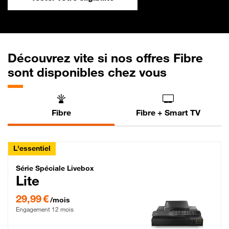
Découvrez vite si nos offres Fibre
sont disponibles chez vous
Fibre
Fibre + Smart TV
L'essentiel
Série Spéciale Livebox Lite Fibre
Série Spéciale Livebox
Lite
29,99 € par mois , Engagement 12 mois
29,99 €
/mois
Engagement 12 mois