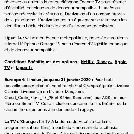
réservée aux clients internet téléphone Orange TV sous réserve
d’éligibilité technique et de décodeur compatible. L'accès au
service nécessite la création et l'activation d'un compte auprès
de la plateforme. L’activation pourra également se faire avec les
identifiants habituels dans le cas d’un compte préexistant.
Ligue 1+ :
valable en France métropolitaine, réservée aux clients
internet téléphone Orange TV sous réserve d’éligibilité technique
et de décodeur compatible.
Conditions Spécifiques des options :
Netflix
,
Disney+
,
Apple
TV
et
Ligue 1+
Eurosport 1 inclus jusqu’au 31 janvier 2029 :
Pour toute
nouvelle souscription d’une offre Internet Orange éligible (Livebox
Classic, Livebox Up ou Livebox Max, hors
Cheat_Code_Fibre_18_26 et Séries Spéciales), sur ADSL ou sur
Fibre ou Smart TV. Cette inclusion concerne le flux linéaire de la
chaine (hors contenus à la demande et replay).
La TV d'Orange :
La TV à la demande Accès à certains
programmes (hors films) à partir du lendemain de la diffusion
(hors programmes de Disney Channel disponibles le lundi suivant