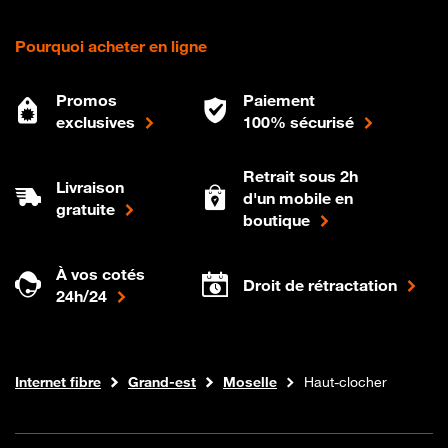
Pourquoi acheter en ligne
Promos
Paiement
exclusives
100% sécurisé
Retrait sous 2h
Livraison
d'un mobile en
gratuite
boutique
À vos cotés
Droit de rétractation
24h/24
Boutique Orange
Internet fibre
Grand-est
Moselle
Haut-clocher