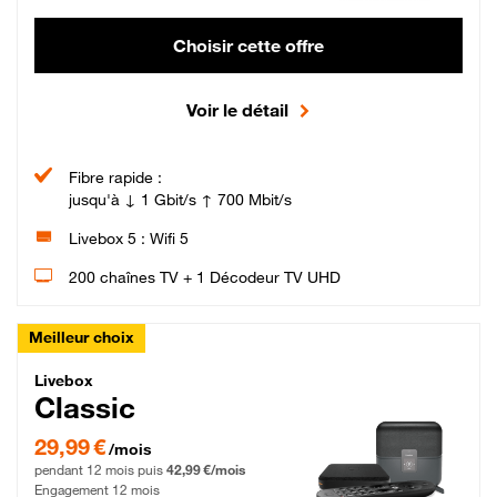
Choisir cette offre
Voir le détail
Fibre rapide :
jusqu'à ↓ 1 Gbit/s ↑ 700 Mbit/s
Livebox 5 : Wifi 5
200 chaînes TV + 1 Décodeur TV UHD
Meilleur choix
Livebox Classic Fibre
Livebox
Classic
29,99 € par mois pendant 12 mois puis 42,99 € par mois, Engagement 12 moi
29,99 €
/mois
pendant 12 mois puis
42,99 €/mois
Engagement 12 mois